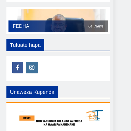
FEDHA
64
News
Tufuate hapa
Unaweza Kupenda