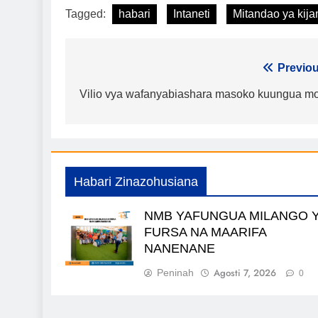
Tagged:
habari
Intaneti
Mitandao ya kija
Urambazaji
Previou
wa
Vilio vya wafanyabiashara masoko kuungua m
chapisho
Habari Zinazohusiana
NMB YAFUNGUA MILANGO 
FURSA NA MAARIFA
NANENANE
Agosti 7, 2026
Peninah
0