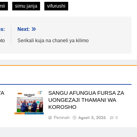
mii
simu janja
vifurushi
s:
Next:
oto
Serikali kuja na chaneli ya kilimo
YA
SANGU AFUNGUA FURSA ZA
UONGEZAJI THAMANI WA
KOROSHO
Agosti 5, 2026
Peninah
0