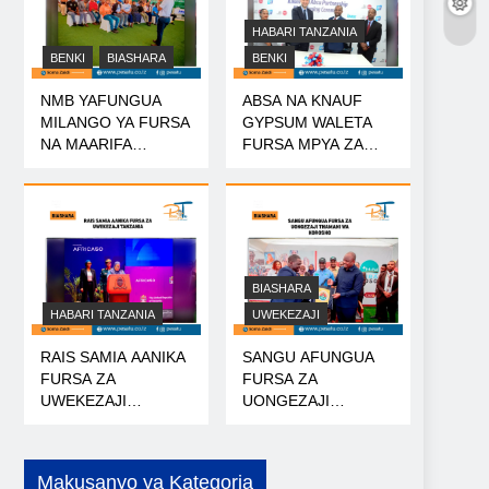
HABARI TANZANIA
BENKI
BIASHARA
BENKI
NMB YAFUNGUA
ABSA NA KNAUF
MILANGO YA FURSA
GYPSUM WALETA
NA MAARIFA
FURSA MPYA ZA
NANENANE
MIKOPO
BIASHARA
HABARI TANZANIA
UWEKEZAJI
RAIS SAMIA AANIKA
SANGU AFUNGUA
FURSA ZA
FURSA ZA
UWEKEZAJI
UONGEZAJI
TANZANIA
THAMANI WA
KOROSHO
Makusanyo ya Kategoria