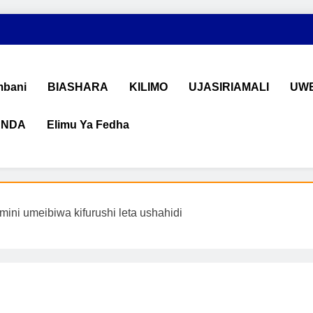
bani
BIASHARA
KILIMO
UJASIRIAMALI
UWE
ANDA
Elimu Ya Fedha
shara na Uchumi Tanzania
na ujasiriamali Tanzania. Pata taarifa mpya za biashara, uwekeza
ini umeibiwa kifurushi leta ushahidi