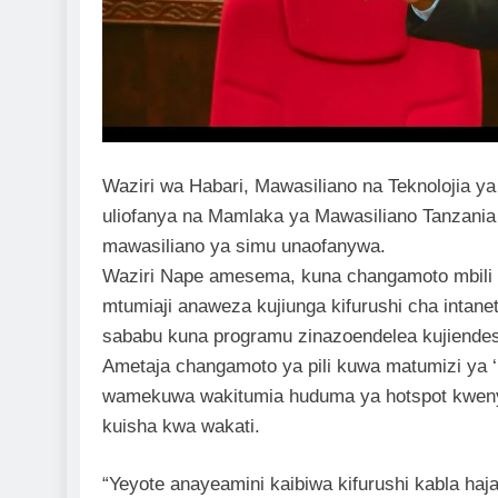
Waziri wa Habari, Mawasiliano na Teknolojia
uliofanya na Mamlaka ya Mawasiliano Tanzania
mawasiliano ya simu unaofanywa.
Waziri Nape amesema, kuna changamoto mbili
mtumiaji anaweza kujiunga kifurushi cha intane
sababu kuna programu zinazoendelea kujiende
Ametaja changamoto ya pili kuwa matumizi ya
wamekuwa wakitumia huduma ya hotspot kwenye
kuisha kwa wakati.
“Yeyote anayeamini kaibiwa kifurushi kabla haj