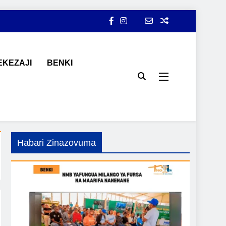
KEZAJI
BENKI
ji, ajira, kilimo, mitindo, na burudani kwa Kiswahili, pamoja na
Habari Zinazovuma