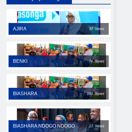
AJIRA
37
News
BENKI
76
News
BIASHARA
165
News
BIASHARA NDOGO NDOGO
17
News