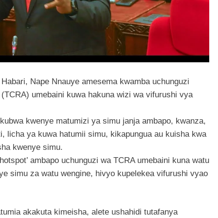
 ya Habari, Nape Nnauye amesema kwamba uchunguzi
 (TCRA) umebaini kuwa hakuna wizi wa vifurushi vya
 kubwa kwenye matumizi ya simu janja ambapo, kwanza,
ti, licha ya kuwa hatumii simu, kikapungua au kuisha kwa
sha kwenye simu.
 ‘hotspot’ ambapo uchunguzi wa TCRA umebaini kuna watu
 simu za watu wengine, hivyo kupelekea vifurushi vyao
atumia akakuta kimeisha, alete ushahidi tutafanya