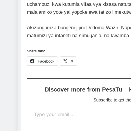
uchambuzi kwa kutumia vifaa vya kisasa natuta
malalamiko yote yaliyopokelewa tatizo limekutw
Akizungumza bungeni jijini Dodoma Waziri Nape 
matumizi ya intaneti na simu janja, na kwamb
Share this:
Facebook
X
Discover more from PesaTu – 
Subscribe to get the
Type your email…