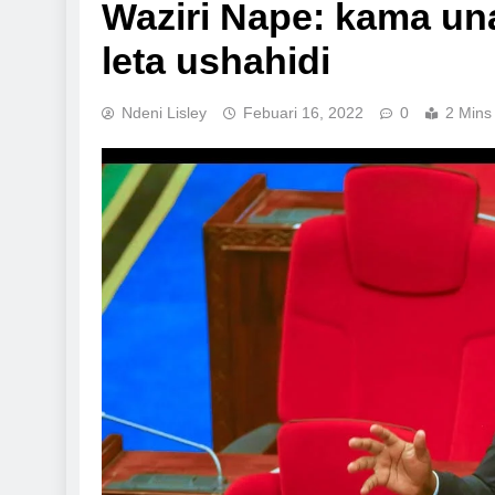
Waziri Nape: kama un
leta ushahidi
Ndeni Lisley
Febuari 16, 2022
0
2 Mins