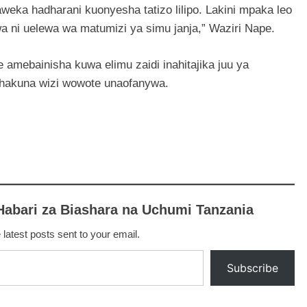
weka hadharani kuonyesha tatizo lilipo. Lakini mpaka leo
a ni uelewa wa matumizi ya simu janja,” Waziri Nape.
amebainisha kuwa elimu zaidi inahitajika juu ya
a hakuna wizi wowote unaofanywa.
Habari za Biashara na Uchumi Tanzania
 latest posts sent to your email.
Subscribe