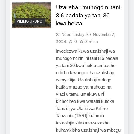
Uzalishaji muhogo ni tani
8.6 badala ya tani 30
KILIMO UFUNDI
kwa hekta
Novemba 7,
Ndeni Lisley
2024
0
3 mins
Imeelezwa kuwa uzalishaji wa
muhogo nchini ni tani 8.6 badala
ya tani 30 kwa hekta ambacho
ndicho kiwango cha uzalishaji
wenye tija. Uzalishaji mdogo
katika mazao ya muhogo na
viazi vitamu umekuwa ni
kichocheo kwa watafiti kutoka
Taasisi ya Utafiti wa Kilimo
Tanzania (TARI) kutumia
teknolojia zitakazowezesha
kuharakisha uzalishaji wa mbegu