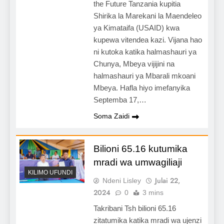
the Future Tanzania kupitia
Shirika la Marekani la Maendeleo
ya Kimataifa (USAID) kwa
kupewa vitendea kazi. Vijana hao
ni kutoka katika halmashauri ya
Chunya, Mbeya vijijini na
halmashauri ya Mbarali mkoani
Mbeya. Hafla hiyo imefanyika
Septemba 17,…
Soma Zaidi
Bilioni 65.16 kutumika
mradi wa umwagiliaji
KILIMO UFUNDI
Julai 22,
Ndeni Lisley
2024
0
3 mins
Takribani Tsh bilioni 65.16
zitatumika katika mradi wa ujenzi