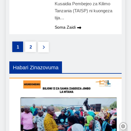
Kusaidia Pembejeo za Kilimo
Tanzania (TAISP) ni kuongeza
tija…
Soma Zaidi
1
2
Habari Zinazovuma