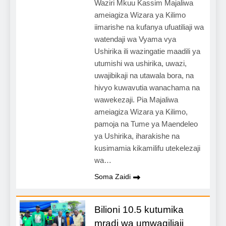
Waziri Mkuu Kassim Majaliwa
ameiagiza Wizara ya Kilimo
iimarishe na kufanya ufuatiliaji wa
watendaji wa Vyama vya
Ushirika ili wazingatie maadili ya
utumishi wa ushirika, uwazi,
uwajibikaji na utawala bora, na
hivyo kuwavutia wanachama na
wawekezaji. Pia Majaliwa
ameiagiza Wizara ya Kilimo,
pamoja na Tume ya Maendeleo
ya Ushirika, iharakishe na
kusimamia kikamilifu utekelezaji
wa…
Soma Zaidi
Bilioni 10.5 kutumika
mradi wa umwagiliaji