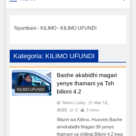
Biashara na Uchumi
taarifa mpya za biashara, uwekezaji, ajira,
kilimo, mitindo, na burudani kwa Kiswahili,
Tanzania
pamoja na mwongozo wa kufanikisha
Nyumbani
-
KILIMO
-
KILIMO UFUNDI
mafanikio yako.
Kategoria:
KILIMO UFUNDI
Bashe akabidhi magari
yenye thamani ya Tsh
KILIMO UFUNDI
bilioni 4.2
Mei 13,
Ndeni Lisley
2025
0
3 mins
Waziri wa Kilimo, Hussein Bashe
amekabidhi Magari 38 yenye
thamani ya shilingi Bilioni 4.2 kwa