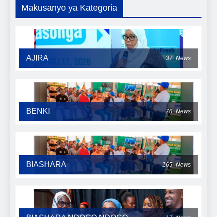
Makusanyo ya Kategoria
AJIRA
37
News
BENKI
76
News
BIASHARA
165
News