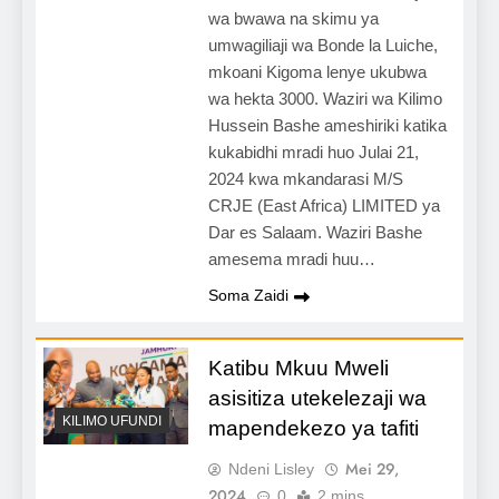
wa bwawa na skimu ya
umwagiliaji wa Bonde la Luiche,
mkoani Kigoma lenye ukubwa
wa hekta 3000. Waziri wa Kilimo
Hussein Bashe ameshiriki katika
kukabidhi mradi huo Julai 21,
2024 kwa mkandarasi M/S
CRJE (East Africa) LIMITED ya
Dar es Salaam. Waziri Bashe
amesema mradi huu…
Soma Zaidi
Katibu Mkuu Mweli
asisitiza utekelezaji wa
KILIMO UFUNDI
mapendekezo ya tafiti
Mei 29,
Ndeni Lisley
2024
0
2 mins