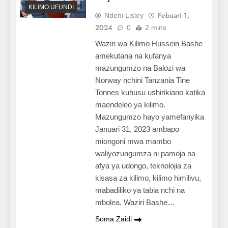
KILIMO UFUNDI
Febuari 1,
Ndeni Lisley
2024
0
2 mins
Waziri wa Kilimo Hussein Bashe
amekutana na kufanya
mazungumzo na Balozi wa
Norway nchini Tanzania Tine
Tonnes kuhusu ushirikiano katika
maendeleo ya kilimo.
Mazungumzo hayo yamefanyika
Januari 31, 2023 ambapo
miongoni mwa mambo
waliyozungumza ni pamoja na
afya ya udongo, teknolojia za
kisasa za kilimo, kilimo himilivu,
mabadiliko ya tabia nchi na
mbolea. Waziri Bashe…
Soma Zaidi