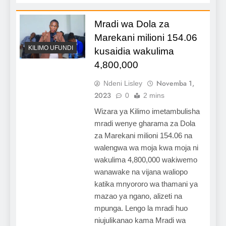
Mradi wa Dola za
Marekani milioni 154.06
KILIMO UFUNDI
kusaidia wakulima
4,800,000
Novemba 1,
Ndeni Lisley
2023
0
2 mins
Wizara ya Kilimo imetambulisha
mradi wenye gharama za Dola
za Marekani milioni 154.06 na
walengwa wa moja kwa moja ni
wakulima 4,800,000 wakiwemo
wanawake na vijana waliopo
katika mnyororo wa thamani ya
mazao ya ngano, alizeti na
mpunga. Lengo la mradi huo
niujulikanao kama Mradi wa