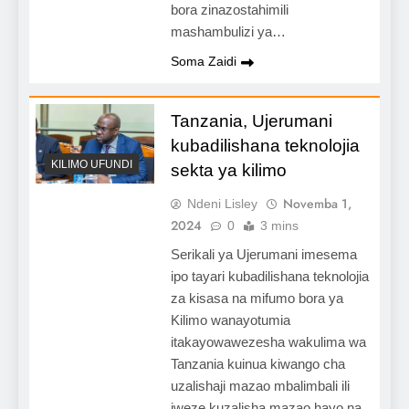
bora zinazostahimili
mashambulizi ya…
Soma Zaidi
Tanzania, Ujerumani
kubadilishana teknolojia
KILIMO UFUNDI
sekta ya kilimo
Novemba 1,
Ndeni Lisley
2024
0
3 mins
Serikali ya Ujerumani imesema
ipo tayari kubadilishana teknolojia
za kisasa na mifumo bora ya
Kilimo wanayotumia
itakayowawezesha wakulima wa
Tanzania kuinua kiwango cha
uzalishaji mazao mbalimbali ili
iweze kuzalisha mazao hayo na