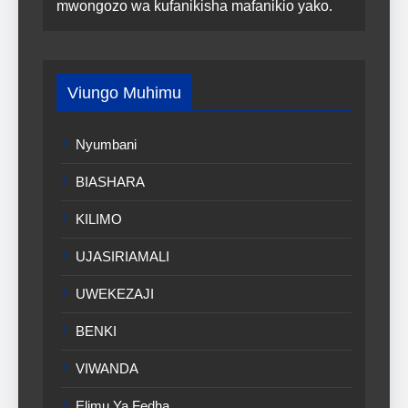
mwongozo wa kufanikisha mafanikio yako.
Viungo Muhimu
Nyumbani
BIASHARA
KILIMO
UJASIRIAMALI
UWEKEZAJI
BENKI
VIWANDA
Elimu Ya Fedha