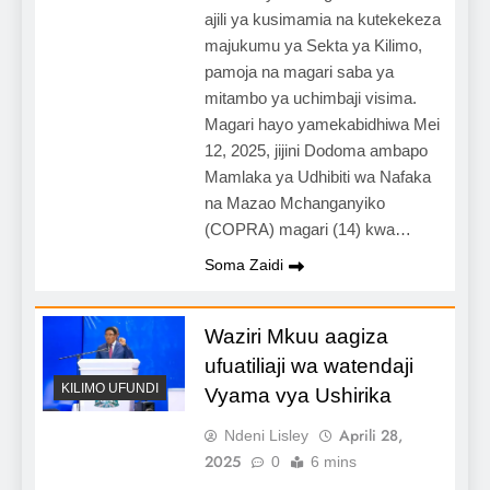
ajili ya kusimamia na kutekekeza
majukumu ya Sekta ya Kilimo,
pamoja na magari saba ya
mitambo ya uchimbaji visima.
Magari hayo yamekabidhiwa Mei
12, 2025, jijini Dodoma ambapo
Mamlaka ya Udhibiti wa Nafaka
na Mazao Mchanganyiko
(COPRA) magari (14) kwa…
Soma Zaidi
Waziri Mkuu aagiza
ufuatiliaji wa watendaji
KILIMO UFUNDI
Vyama vya Ushirika
Aprili 28,
Ndeni Lisley
2025
0
6 mins