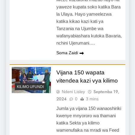
yaweze kupata soko katika Bara
la Ulaya. Hayo yameelezwa
katika kikao kazi kati ya
Tanzania na Ujumbe wa
wafanyabiashara kutoka Bavaria,
nchini Ujerumani….
Soma Zaidi
Vijana 150 wapata
vitendea kazi vya kilimo
KILIMO UFUNDI
Septemba 19,
Ndeni Lisley
2024
0
3 mins
Jumla ya vijana 150 wanaoshiriki
kwenye mnyororo wa thamani
katika Sekta ya kilimo
wamenufaika na mradi wa Feed