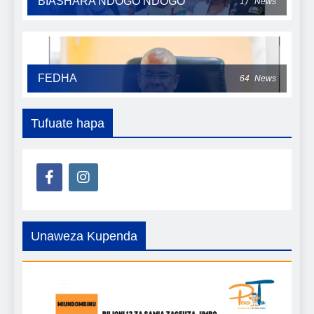
BIASHARA NDOGO NDOGO
17
News
FEDHA
64
News
Tufuate hapa
Unaweza Kupenda