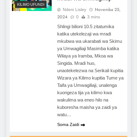
KILIMO UFUNDI
Novemba 25,
Ndeni Lisley
2024
0
3 mins
Shlingi bilioni 10.5 zitatumika
katika utekelezaji wa mradi
mkubwa wa ukarabati wa Skimu
ya Umwagiliaji Masimba katika
Wilaya ya Iramba, Mkoa wa
Singida. Mradi huo,
unaotekelezwa na Serikali kupitia
Wizara ya Kilimo kupitia Tume ya
Taifa ya Umwagiliaji, unalenga
kuongeza tija ya kilimo kwa
wakulima wa eneo hilo na
kuboresha maisha ya zaidi ya
watu…
Soma Zaidi