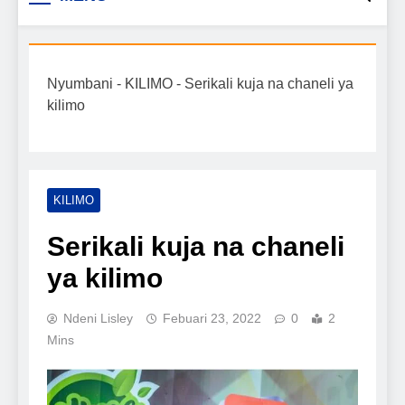
Biashara na Uchumi
taarifa mpya za biashara, uwekezaji, ajira,
kilimo, mitindo, na burudani kwa Kiswahili,
Tanzania
pamoja na mwongozo wa kufanikisha
Nyumbani
-
KILIMO
-
Serikali kuja na chaneli ya
mafanikio yako.
kilimo
KILIMO
Serikali kuja na chaneli
ya kilimo
Ndeni Lisley
Febuari 23, 2022
0
2
Mins