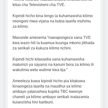
kituo cha Televisheni cha TVE.
Kipindi hicho kina lengo la kuhamasisha kilimo
miongoni mwa vijana na kutoa taarifa muhimu
za kilimo.
Mavunde amesema “nawapongeza sana TVE
kwa wazo hili la kuamua kuunga mkono jitihada
za serikali za kukuza kilimo nchini.
Kipindi hichi kitasaidia sana kuhamasisha
matumizi ya sayansi na kanuni bora za kilimo ili
wakulima wetu walime kwa tija.”
Ameeleza kuwa kipindi hicho pia kitakuwa
kinaongeza taarifa na maudhui ya kilimo
ambayo yatarushwa kupitia TBC kwenye
chaneli ya kilimo ambayo serikali inatazamia
kuianzisha hivi karibuni.