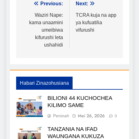
Urambazaji
Previous:
Next:
wa
Waziri Nape:
TCRA kuja na app
kama unaamini
ya kufuatilia
chapisho
umeibiwa
vifurushi
kifurushi leta
ushahidi
Habari Zinazohusiana
BILIONI 44 KUCHOCHEA
KILIMO SAME
Mei 26, 2026
Peninah
0
TANZANIA NA IFAD
WAUNGANA KUKUZA