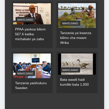
MAHOJIANO
MAHOJIANO
PPAA yaokoa bilioni
Tanzania ya kwanza
567.6 katika
kilimo cha mwani
michakato ya zabuni
Afrika
za umma
MAHOJIANO
MAHOJIANO
Bata wawili hadi
Tanzania yaishukuru
kumiliki bata 1,000
Sweden