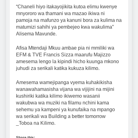
“Chaneli hiyo itakayojikita kutoa elimu kwenye
mnyororo wa thamani wa mazao ikiwa ni
pamoja na mafunzo ya kanuni bora za kulima na
matumizi sahihi ya pembejeo kwa wakulima”
Alisema Mavunde.
Afisa Mtendaji Mkuu ambae pia ni mmiliki wa
EFM & TVE Francis Sizza maarufu Majizzo
amesema lengo la kipindi hicho kuunga mkono
juhudi za serikali katika kukuza kilimo.
Amesema wamejipanga vyema kuhakikisha
wanawahamasisha vijana wa vijijini na mijini
kushiriki katika kilimo ikiwemo wasanii
wakubwa wa muziki na filamu nchini kama
sehemu ya kampeni ya kunufaika na mpango
wa serikali wa Building a better tomorrow
_Toboa na Kilimo.
Share this: