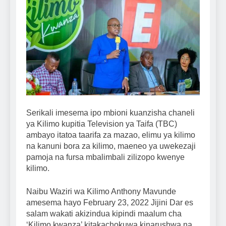
Serikali imesema ipo mbioni kuanzisha chaneli
ya Kilimo kupitia Television ya Taifa (TBC)
ambayo itatoa taarifa za mazao, elimu ya kilimo
na kanuni bora za kilimo, maeneo ya uwekezaji
pamoja na fursa mbalimbali zilizopo kwenye
kilimo.
Naibu Waziri wa Kilimo Anthony Mavunde
amesema hayo February 23, 2022 Jijini Dar es
salam wakati akizindua kipindi maalum cha
‘Kilimo kwanza’ kitakachokuwa kinarushwa na