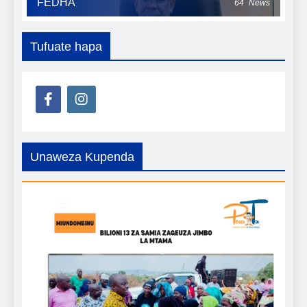
FEDHA
64
News
Tufuate hapa
Unaweza Kupenda