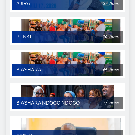
AJIRA
37
News
BENKI
76
News
BIASHARA
165
News
BIASHARA NDOGO NDOGO
17
News