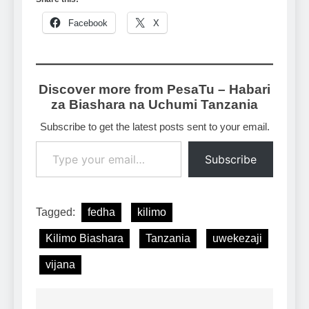
Facebook
X
Discover more from PesaTu – Habari
za Biashara na Uchumi Tanzania
Subscribe to get the latest posts sent to your email.
Type your email…
Subscribe
Tagged:
fedha
kilimo
Kilimo Biashara
Tanzania
uwekezaji
vijana