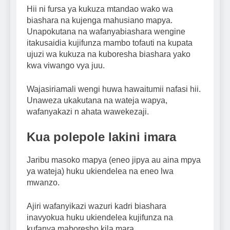
Hii ni fursa ya kukuza mtandao wako wa
biashara na kujenga mahusiano mapya.
Unapokutana na wafanyabiashara wengine
itakusaidia kujifunza mambo tofauti na kupata
ujuzi wa kukuza na kuboresha biashara yako
kwa viwango vya juu.
Wajasiriamali wengi huwa hawaitumii nafasi hii.
Unaweza ukakutana na wateja wapya,
wafanyakazi n ahata wawekezaji.
Kua polepole lakini imara
Jaribu masoko mapya (eneo jipya au aina mpya
ya wateja) huku ukiendelea na eneo lwa
mwanzo.
Ajiri wafanyikazi wazuri kadri biashara
inavyokua huku ukiendelea kujifunza na
kufanya maboresho kila mara.