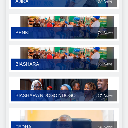
AJIRA
37
News
BENKI
76
News
BIASHARA
165
News
BIASHARA NDOGO NDOGO
17
News
FEDHA
64
News