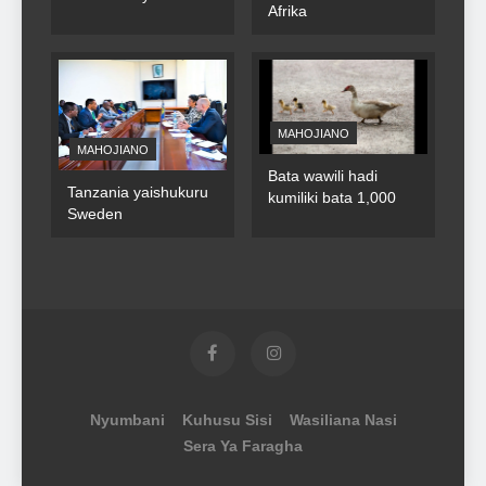
Afrika
za umma
MAHOJIANO
MAHOJIANO
Bata wawili hadi
Tanzania yaishukuru
kumiliki bata 1,000
Sweden
Nyumbani
Kuhusu Sisi
Wasiliana Nasi
Sera Ya Faragha