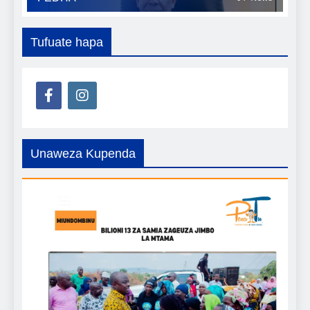
Tufuate hapa
Unaweza Kupenda