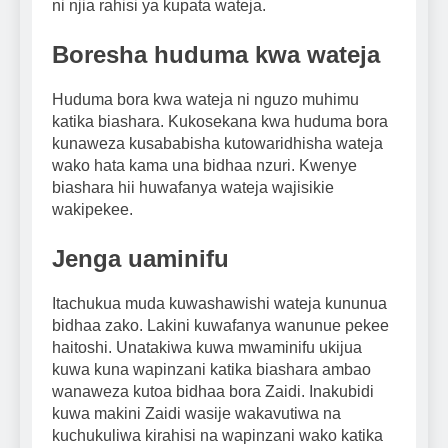
ni njia rahisi ya kupata wateja.
Boresha huduma kwa wateja
Huduma bora kwa wateja ni nguzo muhimu
katika biashara. Kukosekana kwa huduma bora
kunaweza kusababisha kutowaridhisha wateja
wako hata kama una bidhaa nzuri. Kwenye
biashara hii huwafanya wateja wajisikie
wakipekee.
Jenga uaminifu
Itachukua muda kuwashawishi wateja kununua
bidhaa zako. Lakini kuwafanya wanunue pekee
haitoshi. Unatakiwa kuwa mwaminifu ukijua
kuwa kuna wapinzani katika biashara ambao
wanaweza kutoa bidhaa bora Zaidi. Inakubidi
kuwa makini Zaidi wasije wakavutiwa na
kuchukuliwa kirahisi na wapinzani wako katika