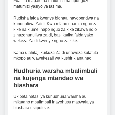
Fuatilia mapato na matumizi na upunguze
matumizi yasiyo ya lazima.
Rudisha faida kwenye bidhaa inayopendwa na
kununuliwa Zaidi. Kwa mfano unauza nguo za
kike na kiume, hapo nguo za kike zikawa ndio
zinazonunuliwa zaidi, basi katika faida yako
wekeza Zaidi kwenye nguo za kike.
Kama utahitaji kuikuza Zaidi unaweza kutafuta
mkopo au wawekezaji wa kushirikiana nao.
Hudhuria warsha mbalimbali
na kujenga mtandao wa
biashara
Ukipata nafasi ya kuhudhuria warsha au
mikutano mbalimbali inayohusu maswala ya
biashara usiipoteze.