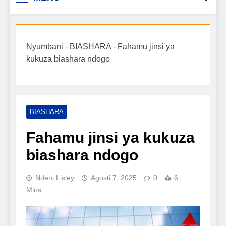
Biashara na Uchumi
taarifa mpya za biashara, uwekezaji, ajira,
kilimo, mitindo, na burudani kwa Kiswahili,
Tanzania
pamoja na mwongozo wa kufanikisha
Nyumbani
-
BIASHARA
-
Fahamu jinsi ya
mafanikio yako.
kukuza biashara ndogo
BIASHARA
Fahamu jinsi ya kukuza
biashara ndogo
Ndeni Lisley
Agosti 7, 2025
0
6
Mins