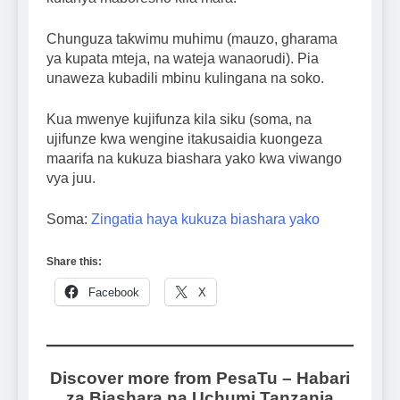
Chunguza takwimu muhimu (mauzo, gharama
ya kupata mteja, na wateja wanaorudi). Pia
unaweza kubadili mbinu kulingana na soko.
Kua mwenye kujifunza kila siku (soma, na
ujifunze kwa wengine itakusaidia kuongeza
maarifa na kukuza biashara yako kwa viwango
vya juu.
Soma:
Zingatia haya kukuza biashara yako
Share this:
Facebook
X
Discover more from PesaTu – Habari
za Biashara na Uchumi Tanzania