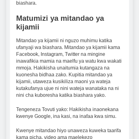
biashara.
Matumizi ya mitandao ya
kijamii
Mitandao ya kijamii ni nguzo muhimu katika
ufanyaji wa biashara. Mitandao ya kijamii kama
Facebook, Instagram, Twitter na mingine
inawafikia mamia na maelfu ya watu kwa wakati
mmoja. Hakikisha unaitumia kutangaza na
kuonesha bidhaa zako. Kupitia mitandao ya
kijamii, utaweza kusikiliza maoni ya wateja
kutakufanya ujue ni nini wateja wanataka na ni
nini cha kuboresha katika biashara yako.
Tengeneza Tovuti yako: Hakikisha inaonekana
kwenye Google, ina kasi, na inafaa kwa simu.
Kwenye mitandao hiyo unaweza kuweka taarifa
kama picha, video ama maelekezo