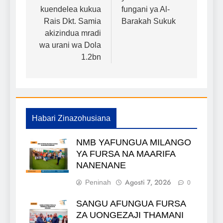
chapisho
kuendelea kukua
fungani ya Al-
Rais Dkt. Samia
Barakah Sukuk
akizindua mradi
wa urani wa Dola
1.2bn
Habari Zinazohusiana
NMB YAFUNGUA MILANGO
YA FURSA NA MAARIFA
NANENANE
Agosti 7, 2026
Peninah
0
SANGU AFUNGUA FURSA
ZA UONGEZAJI THAMANI