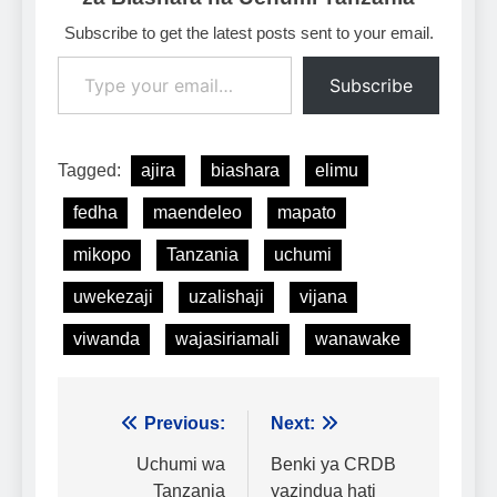
Subscribe to get the latest posts sent to your email.
Type your email…
Subscribe
Tagged:
ajira
biashara
elimu
fedha
maendeleo
mapato
mikopo
Tanzania
uchumi
uwekezaji
uzalishaji
vijana
viwanda
wajasiriamali
wanawake
Urambazaji
Previous:
Next:
wa
Uchumi wa
Benki ya CRDB
Tanzania
yazindua hati