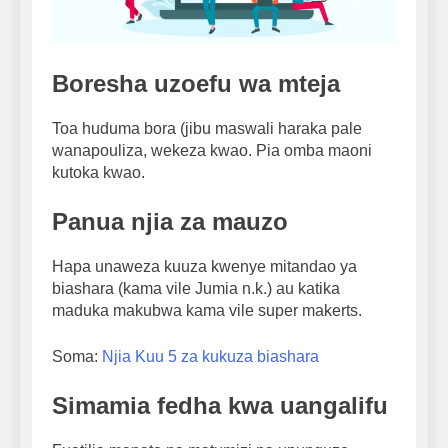
Boresha uzoefu wa mteja
Toa huduma bora (jibu maswali haraka pale
wanapouliza, wekeza kwao. Pia omba maoni
kutoka kwao.
Panua njia za mauzo
Hapa unaweza kuuza kwenye mitandao ya
biashara (kama vile Jumia n.k.) au katika
maduka makubwa kama vile super makerts.
Soma:
Njia Kuu 5 za kukuza biashara
Simamia fedha kwa uangalifu