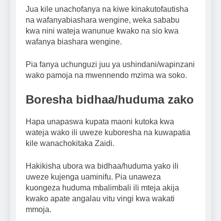
Jua kile unachofanya na kiwe kinakutofautisha
na wafanyabiashara wengine, weka sababu
kwa nini wateja wanunue kwako na sio kwa
wafanya biashara wengine.
Pia fanya uchunguzi juu ya ushindani/wapinzani
wako pamoja na mwennendo mzima wa soko.
Boresha bidhaa/huduma zako
Hapa unapaswa kupata maoni kutoka kwa
wateja wako ili uweze kuboresha na kuwapatia
kile wanachokitaka Zaidi.
Hakikisha ubora wa bidhaa/huduma yako ili
uweze kujenga uaminifu. Pia unaweza
kuongeza huduma mbalimbali ili mteja akija
kwako apate angalau vitu vingi kwa wakati
mmoja.