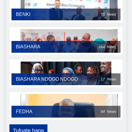
BENKI
75
News
BIASHARA
164
News
BIASHARA NDOGO NDOGO
17
News
FEDHA
64
News
Tufuate hapa