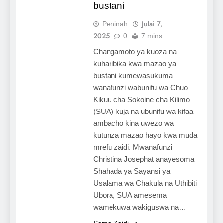
bustani
Julai 7,
Peninah
2025
0
7 mins
Changamoto ya kuoza na
kuharibika kwa mazao ya
bustani kumewasukuma
wanafunzi wabunifu wa Chuo
Kikuu cha Sokoine cha Kilimo
(SUA) kuja na ubunifu wa kifaa
ambacho kina uwezo wa
kutunza mazao hayo kwa muda
mrefu zaidi. Mwanafunzi
Christina Josephat anayesoma
Shahada ya Sayansi ya
Usalama wa Chakula na Uthibiti
Ubora, SUA amesema
wamekuwa wakiguswa na…