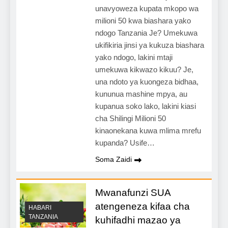
unavyoweza kupata mkopo wa
milioni 50 kwa biashara yako
ndogo Tanzania Je? Umekuwa
ukifikiria jinsi ya kukuza biashara
yako ndogo, lakini mtaji
umekuwa kikwazo kikuu? Je,
una ndoto ya kuongeza bidhaa,
kununua mashine mpya, au
kupanua soko lako, lakini kiasi
cha Shilingi Milioni 50
kinaonekana kuwa mlima mrefu
kupanda? Usife…
Soma Zaidi
Mwanafunzi SUA
atengeneza kifaa cha
HABARI
TANZANIA
kuhifadhi mazao ya