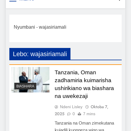
Biashara na Uchumi
taarifa mpya za biashara, uwekezaji, ajira,
kilimo, mitindo, na burudani kwa Kiswahili,
Tanzania
pamoja na mwongozo wa kufanikisha
Nyumbani
-
wajasiriamali
mafanikio yako.
Lebo:
wajasiriamali
Tanzania, Oman
zadhamiria kuimarisha
BIASHARA
ushirikiano wa biashara
na uwekezaji
Oktoba 7,
Ndeni Lisley
2025
0
7 mins
Tanzania na Oman zimekutana
kujadili kuongeza wigo wa