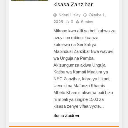
kisasa Zanzibar
Oktoba 1,
Ndeni Lisley
2025
0
6 mins
Mikopo kwa ajili ya boti kubwa za
uvuvi ipo mbioni kuanza
kutolewa na Serikali ya
Mapinduzi Zanzibar kwa wavuvi
wa Unguja na Pemba.
Akizungumza akiwa Unguja,
Katibu wa Kamati Maalum ya
NEC Zanzibar, Idara ya Itikadi,
Uenezi na Mafunzo Khamis
Mbeto Khamis alisema boti hizo
ni mbali ya zingine 1500 za
kisasa zenye vifaa vyote…
Soma Zaidi