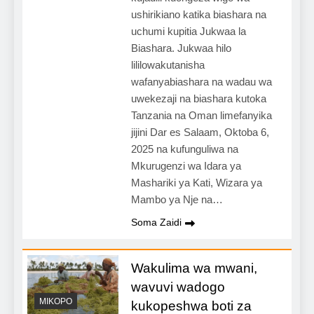
ushirikiano katika biashara na
uchumi kupitia Jukwaa la
Biashara. Jukwaa hilo
lililowakutanisha
wafanyabiashara na wadau wa
uwekezaji na biashara kutoka
Tanzania na Oman limefanyika
jijini Dar es Salaam, Oktoba 6,
2025 na kufunguliwa na
Mkurugenzi wa Idara ya
Mashariki ya Kati, Wizara ya
Mambo ya Nje na…
Soma Zaidi
Wakulima wa mwani,
wavuvi wadogo
MIKOPO
kukopeshwa boti za