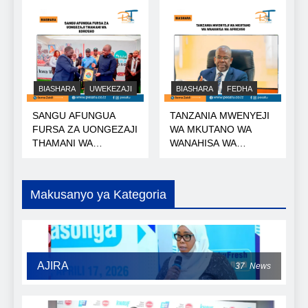
BIASHARA
UWEKEZAJI
BIASHARA
FEDHA
SANGU AFUNGUA
TANZANIA MWENYEJI
FURSA ZA UONGEZAJI
WA MKUTANO WA
THAMANI WA
WANAHISA WA
KOROSHO
AFRICA50
Makusanyo ya Kategoria
AJIRA
37
News