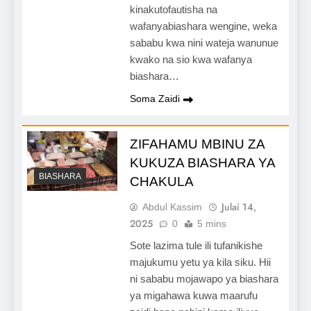
kinakutofautisha na
wafanyabiashara wengine, weka
sababu kwa nini wateja wanunue
kwako na sio kwa wafanya
biashara…
Soma Zaidi
ZIFAHAMU MBINU ZA
KUKUZA BIASHARA YA
BIASHARA
CHAKULA
Julai 14,
Abdul Kassim
2025
0
5 mins
Sote lazima tule ili tufanikishe
majukumu yetu ya kila siku. Hii
ni sababu mojawapo ya biashara
ya migahawa kuwa maarufu