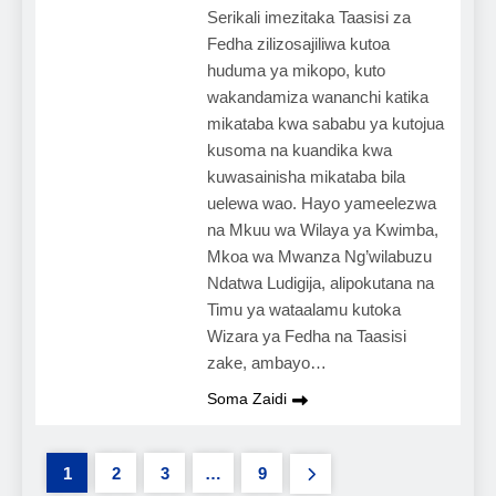
Serikali imezitaka Taasisi za
Fedha zilizosajiliwa kutoa
huduma ya mikopo, kuto
wakandamiza wananchi katika
mikataba kwa sababu ya kutojua
kusoma na kuandika kwa
kuwasainisha mikataba bila
uelewa wao. Hayo yameelezwa
na Mkuu wa Wilaya ya Kwimba,
Mkoa wa Mwanza Ng’wilabuzu
Ndatwa Ludigija, alipokutana na
Timu ya wataalamu kutoka
Wizara ya Fedha na Taasisi
zake, ambayo…
Soma Zaidi
1
2
3
…
9