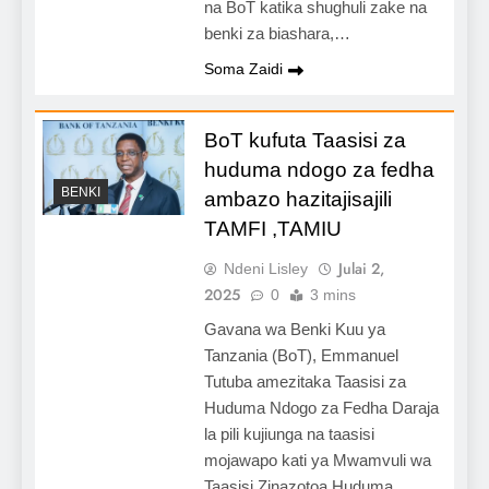
na BoT katika shughuli zake na
benki za biashara,…
Soma Zaidi
BoT kufuta Taasisi za
huduma ndogo za fedha
BENKI
ambazo hazitajisajili
TAMFI ,TAMIU
Julai 2,
Ndeni Lisley
2025
0
3 mins
Gavana wa Benki Kuu ya
Tanzania (BoT), Emmanuel
Tutuba amezitaka Taasisi za
Huduma Ndogo za Fedha Daraja
la pili kujiunga na taasisi
mojawapo kati ya Mwamvuli wa
Taasisi Zinazotoa Huduma