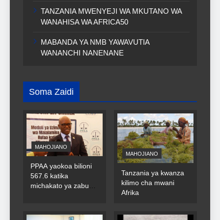
TANZANIA MWENYEJI WA MKUTANO WA
WANAHISA WA AFRICA50
MABANDA YA NMB YAWAVUTIA
WANANCHI NANENANE
Soma Zaidi
MAHOJIANO
MAHOJIANO
PPAA yaokoa bilioni
Tanzania ya kwanza
567.6 katika
kilimo cha mwani
michakato ya zabuni
Afrika
za umma