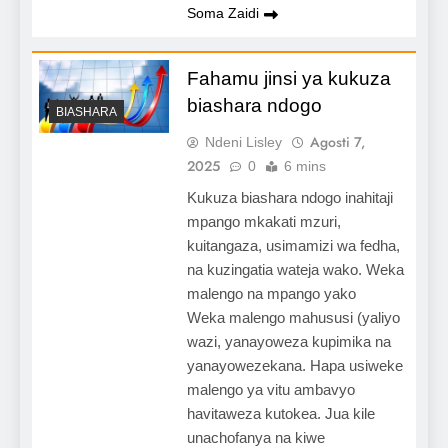
Soma Zaidi
Fahamu jinsi ya kukuza
biashara ndogo
BIASHARA
Agosti 7,
Ndeni Lisley
2025
0
6 mins
Kukuza biashara ndogo inahitaji
mpango mkakati mzuri,
kuitangaza, usimamizi wa fedha,
na kuzingatia wateja wako. Weka
malengo na mpango yako
Weka malengo mahususi (yaliyo
wazi, yanayoweza kupimika na
yanayowezekana. Hapa usiweke
malengo ya vitu ambavyo
havitaweza kutokea. Jua kile
unachofanya na kiwe