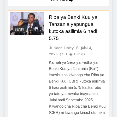
Soma Zaidi
Riba ya Benki Kuu ya
Tanzania yapungua
BENKI
kutoka asilimia 6 hadi
5.75
Julai 4,
Ndeni Lisley
2025
0
6 mins
Kamati ya Sera ya Fedha ya
Benki Kuu ya Tanzania (BoT)
imeshusha kiwango cha Riba ya
Benki Kuu (CBR) kutoka asilimia
6 hadi asilimia 5.75 katika robo
ya tatu ya mwaka inayoanza
Julai hadi Septemba 2025.
Kiwango cha Riba cha Benki Kuu
(CBR) ni kiwango kinachotumika