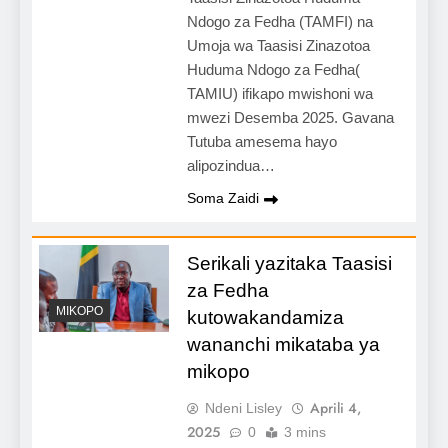
Ndogo za Fedha (TAMFI) na
Umoja wa Taasisi Zinazotoa
Huduma Ndogo za Fedha(
TAMIU) ifikapo mwishoni wa
mwezi Desemba 2025. Gavana
Tutuba amesema hayo
alipozindua…
Soma Zaidi
Serikali yazitaka Taasisi
za Fedha
MIKOPO
kutowakandamiza
wananchi mikataba ya
mikopo
Aprili 4,
Ndeni Lisley
2025
0
3 mins