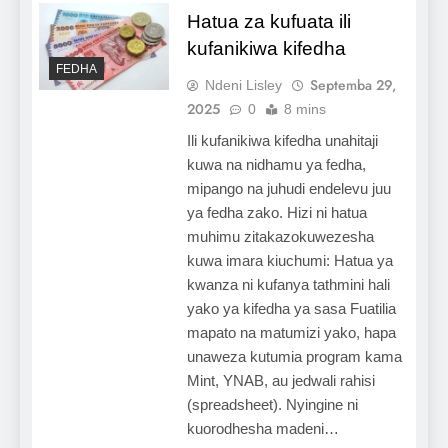
Hatua za kufuata ili
kufanikiwa kifedha
FEDHA
Septemba 29,
Ndeni Lisley
2025
0
8 mins
Ili kufanikiwa kifedha unahitaji
kuwa na nidhamu ya fedha,
mipango na juhudi endelevu juu
ya fedha zako. Hizi ni hatua
muhimu zitakazokuwezesha
kuwa imara kiuchumi: Hatua ya
kwanza ni kufanya tathmini hali
yako ya kifedha ya sasa Fuatilia
mapato na matumizi yako, hapa
unaweza kutumia program kama
Mint, YNAB, au jedwali rahisi
(spreadsheet). Nyingine ni
kuorodhesha madeni…