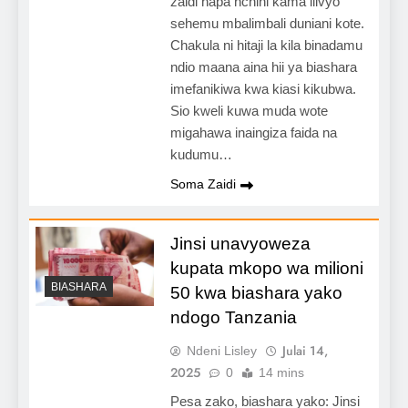
zaidi hapa nchini kama ilivyo
sehemu mbalimbali duniani kote.
Chakula ni hitaji la kila binadamu
ndio maana aina hii ya biashara
imefanikiwa kwa kiasi kikubwa.
Sio kweli kuwa muda wote
migahawa inaingiza faida na
kudumu…
Soma Zaidi
Jinsi unavyoweza
kupata mkopo wa milioni
BIASHARA
50 kwa biashara yako
ndogo Tanzania
Julai 14,
Ndeni Lisley
2025
0
14 mins
Pesa zako, biashara yako: Jinsi