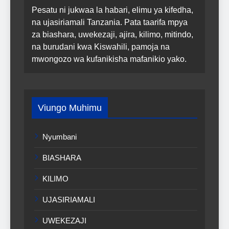
Pesatu ni jukwaa la habari, elimu ya kifedha,
na ujasiriamali Tanzania. Pata taarifa mpya
za biashara, uwekezaji, ajira, kilimo, mitindo,
na burudani kwa Kiswahili, pamoja na
mwongozo wa kufanikisha mafanikio yako.
Viungo Muhimu
Nyumbani
BIASHARA
KILIMO
UJASIRIAMALI
UWEKEZAJI