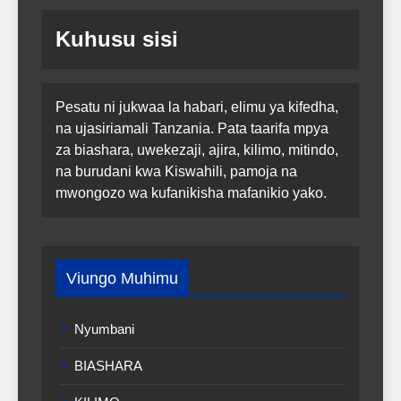
Kuhusu sisi
Pesatu ni jukwaa la habari, elimu ya kifedha,
na ujasiriamali Tanzania. Pata taarifa mpya
za biashara, uwekezaji, ajira, kilimo, mitindo,
na burudani kwa Kiswahili, pamoja na
mwongozo wa kufanikisha mafanikio yako.
Viungo Muhimu
Nyumbani
BIASHARA