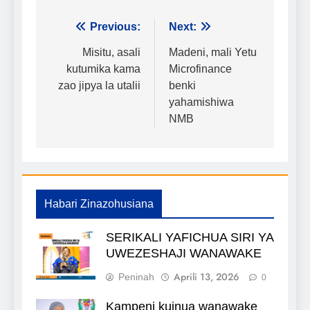
Urambazaji
Previous:
Next:
wa
Misitu, asali
Madeni, mali Yetu
kutumika kama
Microfinance
chapisho
zao jipya la utalii
benki
yahamishiwa
NMB
Habari Zinazohusiana
SERIKALI YAFICHUA SIRI YA
UWEZESHAJI WANAWAKE
Aprili 13, 2026
Peninah
0
Kampeni kuinua wanawake