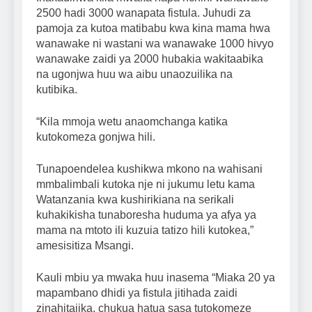
2500 hadi 3000 wanapata fistula. Juhudi za
pamoja za kutoa matibabu kwa kina mama hwa
wanawake ni wastani wa wanawake 1000 hivyo
wanawake zaidi ya 2000 hubakia wakitaabika
na ugonjwa huu wa aibu unaozuilika na
kutibika.
“Kila mmoja wetu anaomchanga katika
kutokomeza gonjwa hili.
Tunapoendelea kushikwa mkono na wahisani
mmbalimbali kutoka nje ni jukumu letu kama
Watanzania kwa kushirikiana na serikali
kuhakikisha tunaboresha huduma ya afya ya
mama na mtoto ili kuzuia tatizo hili kutokea,”
amesisitiza Msangi.
Kauli mbiu ya mwaka huu inasema “Miaka 20 ya
mapambano dhidi ya fistula jitihada zaidi
zinahitajika, chukua hatua sasa tutokomeze