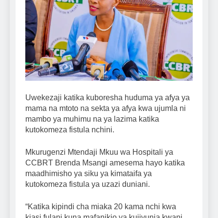
Uwekezaji katika kuboresha huduma ya afya ya
mama na mtoto na sekta ya afya kwa ujumla ni
mambo ya muhimu na ya lazima katika
kutokomeza fistula nchini.
Mkurugenzi Mtendaji Mkuu wa Hospitali ya
CCBRT Brenda Msangi amesema hayo katika
maadhimisho ya siku ya kimataifa ya
kutokomeza fistula ya uzazi duniani.
“Katika kipindi cha miaka 20 kama nchi kwa
kiasi fulani kuna mafanikio ya kujivunia kwani