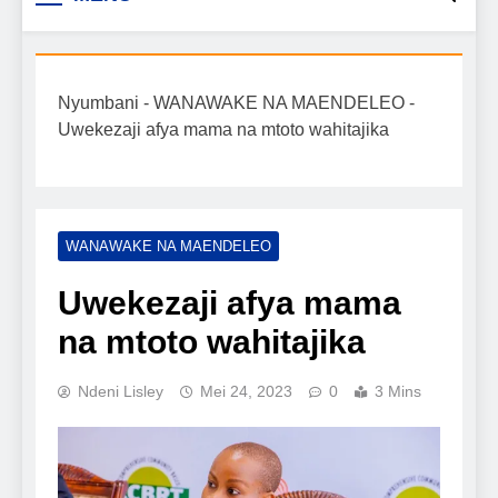
Biashara na Uchumi
taarifa mpya za biashara, uwekezaji, ajira,
kilimo, mitindo, na burudani kwa Kiswahili,
Tanzania
pamoja na mwongozo wa kufanikisha
Nyumbani
-
WANAWAKE NA MAENDELEO
-
mafanikio yako.
Uwekezaji afya mama na mtoto wahitajika
WANAWAKE NA MAENDELEO
Uwekezaji afya mama
na mtoto wahitajika
Ndeni Lisley
Mei 24, 2023
0
3 Mins