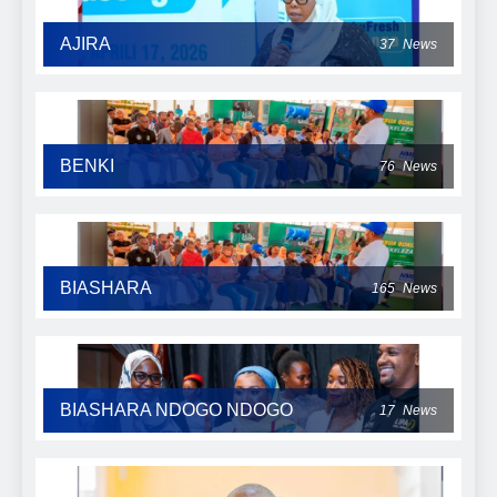
AJIRA
37
News
BENKI
76
News
BIASHARA
165
News
BIASHARA NDOGO NDOGO
17
News