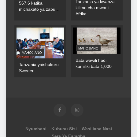
Tanzania ya kwanza
567.6 katika
kilimo cha mwani
michakato ya zabuni
Afrika
za umma
MAHOJIANO
MAHOJIANO
Bata wawili hadi
Tanzania yaishukuru
kumiliki bata 1,000
Sweden
Nyumbani
Kuhusu Sisi
Wasiliana Nasi
Sera Ya Faragha