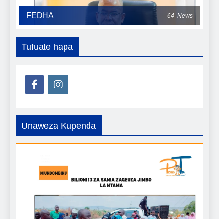
FEDHA
64
News
Tufuate hapa
Unaweza Kupenda