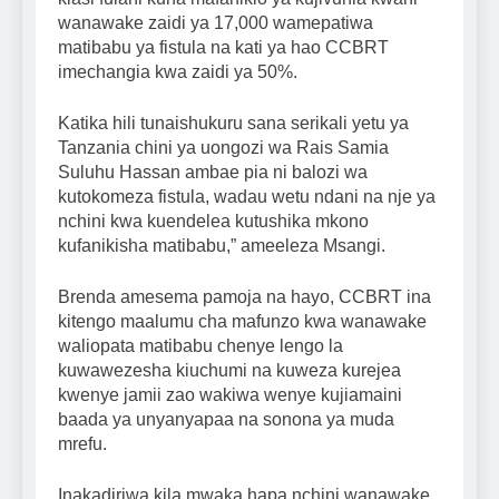
wanawake zaidi ya 17,000 wamepatiwa
matibabu ya fistula na kati ya hao CCBRT
imechangia kwa zaidi ya 50%.
Katika hili tunaishukuru sana serikali yetu ya
Tanzania chini ya uongozi wa Rais Samia
Suluhu Hassan ambae pia ni balozi wa
kutokomeza fistula, wadau wetu ndani na nje ya
nchini kwa kuendelea kutushika mkono
kufanikisha matibabu,” ameeleza Msangi.
Brenda amesema pamoja na hayo, CCBRT ina
kitengo maalumu cha mafunzo kwa wanawake
waliopata matibabu chenye lengo la
kuwawezesha kiuchumi na kuweza kurejea
kwenye jamii zao wakiwa wenye kujiamaini
baada ya unyanyapaa na sonona ya muda
mrefu.
Inakadiriwa kila mwaka hapa nchini wanawake