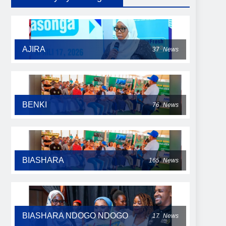
AJIRA
37
News
BENKI
76
News
BIASHARA
165
News
BIASHARA NDOGO NDOGO
17
News