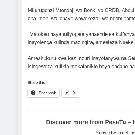
Mkurugenzi Mtendaji wa Benki ya CRDB, Abdul
cha imani walionayo wawekezaji wa ndani pamoj
“Matokeo haya tuliyopata yanaendelea kuifanya
inayolenga kulinda mazingira, ameeleza Nsekel
Ameshukuru kwa kazi nzuri inayofanywa na Seri
isingeweza kufikia makafanikio hayo endapo hal
Share this:
Facebook
X
Discover more from PesaTu – 
Subscribe to get the