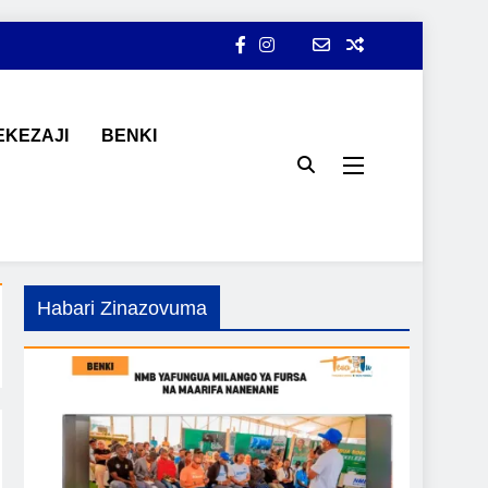
KEZAJI
BENKI
ji, ajira, kilimo, mitindo, na burudani kwa Kiswahili, pamoja na
Habari Zinazovuma