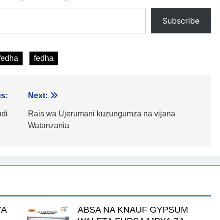
Subscribe
fedha
fedha
s:
Next:
ndi
Rais wa Ujerumani kuzungumza na vijana
Watanzania
YA
ABSA NA KNAUF GYPSUM