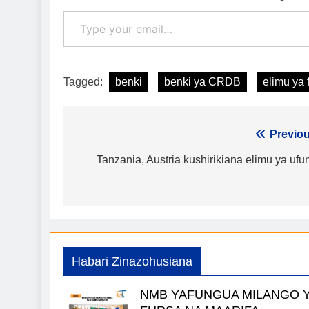
Type your email…
Tagged:
benki
benki ya CRDB
elimu ya 
Urambazaji
Previou
wa
Tanzania, Austria kushirikiana elimu ya ufu
chapisho
Habari Zinazohusiana
NMB YAFUNGUA MILANGO 