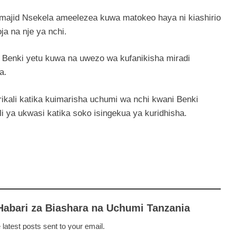
majid Nsekela ameelezea kuwa matokeo haya ni kiashirio
a na nje ya nchi.
 Benki yetu kuwa na uwezo wa kufanikisha miradi
a.
kali katika kuimarisha uchumi wa nchi kwani Benki
i ya ukwasi katika soko isingekua ya kuridhisha.
Habari za Biashara na Uchumi Tanzania
 latest posts sent to your email.