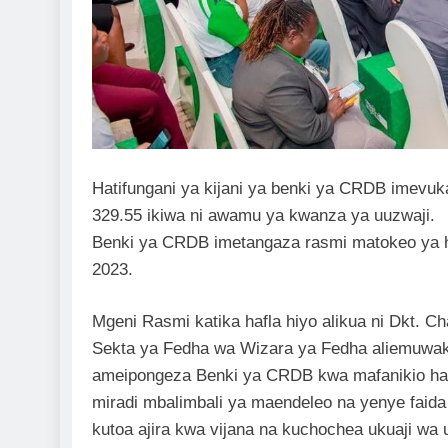
Hatifungani ya kijani ya benki ya CRDB imevuka l
329.55 ikiwa ni awamu ya kwanza ya uuzwaji.
Benki ya CRDB imetangaza rasmi matokeo ya hat
2023.
Mgeni Rasmi katika hafla hiyo alikua ni Dkt. 
Sekta ya Fedha wa Wizara ya Fedha aliemuwak
ameipongeza Benki ya CRDB kwa mafanikio hayo
miradi mbalimbali ya maendeleo na yenye faida 
kutoa ajira kwa vijana na kuchochea ukuaji wa 