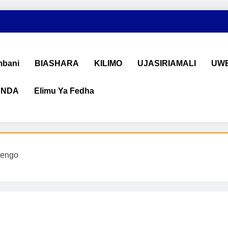
bani
BIASHARA
KILIMO
UJASIRIAMALI
UWE
ANDA
Elimu Ya Fedha
shara na Uchumi Tanzania
na ujasiriamali Tanzania. Pata taarifa mpya za biashara, uwekeza
 lengo