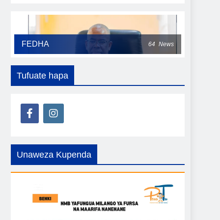
FEDHA
64
News
Tufuate hapa
Unaweza Kupenda