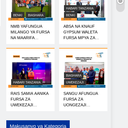
HABARI TANZANIA
BENKI
BIASHARA
BENKI
NMB YAFUNGUA
ABSA NA KNAUF
MILANGO YA FURSA
GYPSUM WALETA
NA MAARIFA
FURSA MPYA ZA
NANENANE
MIKOPO
BIASHARA
HABARI TANZANIA
UWEKEZAJI
RAIS SAMIA AANIKA
SANGU AFUNGUA
FURSA ZA
FURSA ZA
UWEKEZAJI
UONGEZAJI
TANZANIA
THAMANI WA
KOROSHO
Makusanyo ya Kategoria