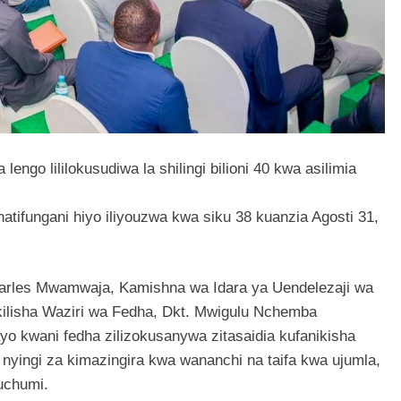
engo lililokusudiwa la shilingi bilioni 40 kwa asilimia
ifungani hiyo iliyouzwa kwa siku 38 kuanzia Agosti 31,
Charles Mwamwaja, Kamishna wa Idara ya Uendelezaji wa
ilisha Waziri wa Fedha, Dkt. Mwigulu Nchemba
 kwani fedha zilizokusanywa zitasaidia kufanikisha
nyingi za kimazingira kwa wananchi na taifa kwa ujumla,
uchumi.