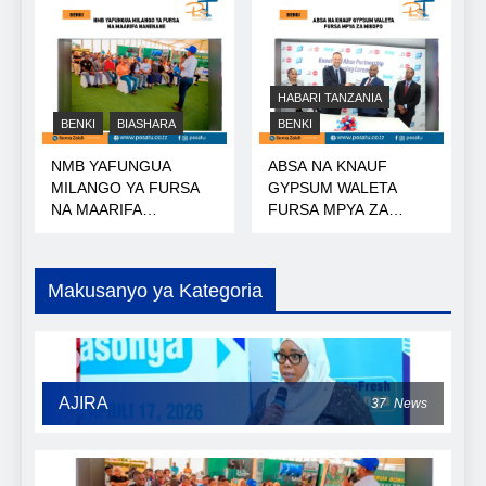
HABARI TANZANIA
BENKI
BIASHARA
BENKI
NMB YAFUNGUA
ABSA NA KNAUF
MILANGO YA FURSA
GYPSUM WALETA
NA MAARIFA
FURSA MPYA ZA
NANENANE
MIKOPO
Makusanyo ya Kategoria
AJIRA
37
News