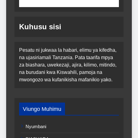
Kuhusu sisi
Pesatu ni jukwaa la habari, elimu ya kifedha,
na ujasiriamali Tanzania. Pata taarifa mpya
za biashara, uwekezaji, ajira, kilimo, mitindo,
na burudani kwa Kiswahili, pamoja na
mwongozo wa kufanikisha mafanikio yako.
Viungo Muhimu
Nyumbani