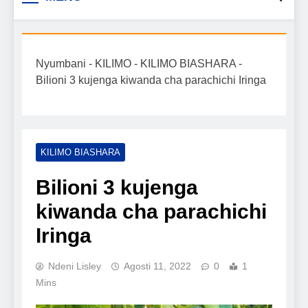
Biashara na Uchumi
taarifa mpya za biashara, uwekezaji, ajira,
kilimo, mitindo, na burudani kwa Kiswahili,
Tanzania
pamoja na mwongozo wa kufanikisha
Nyumbani
-
KILIMO
-
KILIMO BIASHARA
-
mafanikio yako.
Bilioni 3 kujenga kiwanda cha parachichi Iringa
KILIMO BIASHARA
Bilioni 3 kujenga
kiwanda cha parachichi
Iringa
Ndeni Lisley
Agosti 11, 2022
0
1
Mins