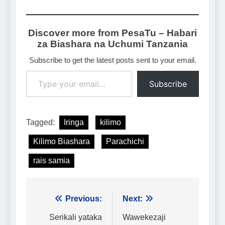
Discover more from PesaTu – Habari
za Biashara na Uchumi Tanzania
Subscribe to get the latest posts sent to your email.
Type your email…
Subscribe
Tagged:
Iringa
kilimo
Kilimo Biashara
Parachichi
rais samia
Urambazaji
Previous:
Next:
wa
Serikali yataka
Wawekezaji