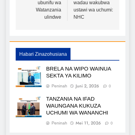
ubunifu wa
wadau wakubwa
chapisho
Watanzania
ustawi wa uchumi:
ulindwe
NHC
Habari Zinazohusiana
BRELA NA WIPO WAINUA
SEKTA YA KILIMO
Juni 2, 2026
Peninah
0
TANZANIA NA IFAD
WAUNGANA KUKUZA
UCHUMI WA WANANCHI
Mei 11, 2026
Peninah
0