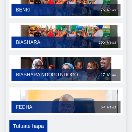
BENKI
76
News
BIASHARA
165
News
BIASHARA NDOGO NDOGO
17
News
FEDHA
64
News
Tufuate hapa