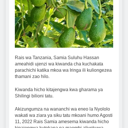
Rais wa Tanzania, Samia Suluhu Hassan
ameahidi ujenzi wa kiwanda cha kuchakata
parachichi katika mkoa wa Iringa ili kuliongezea
thamani zao hilo.
Kiwanda hicho kitajengwa kwa gharama ya
Shilingi bilioni tatu.
Akizungumza na wananchi wa eneo la Nyololo
wakati wa ziara ya siku tatu mkoani humo Agosti
11, 2022 Rais Samia amesema kiwanda hicho
kinajengwa kutokana na maombi aliyokuwa