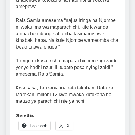
amepewa.
Rais Samia amesema “najua Iringa na Njombe
ni wakulima wa maparachichi, kile kiwanda
ambacho mbunge aliomba kisimamishwe
kinabaki hapa. Na kule Njombe wameomba cha
kwao tutawajengea.”
“Lengo ni kusafirisha maparachichi mengi zaidi
yenye hadhi nzuri ili tupate pesa nyingi zaidi,”
amesema Rais Samia.
Kwa sasa, Tanzania inapata takribani Dola za
Marekani milioni 12 kwa mwaka kutokana na
mauzo ya parachichi nje ya nchi.
Share this:
Facebook
X