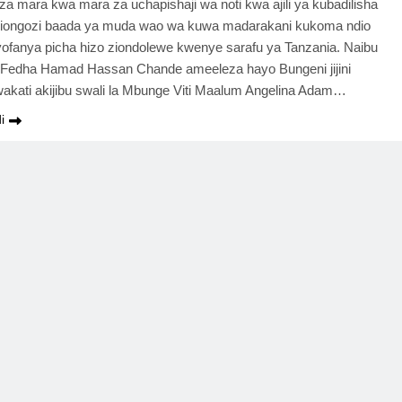
a mara kwa mara za uchapishaji wa noti kwa ajili ya kubadilisha
viongozi baada ya muda wao wa kuwa madarakani kukoma ndio
iyofanya picha hizo ziondolewe kwenye sarafu ya Tanzania. Naibu
 Fedha Hamad Hassan Chande ameeleza hayo Bungeni jijini
kati akijibu swali la Mbunge Viti Maalum Angelina Adam…
i