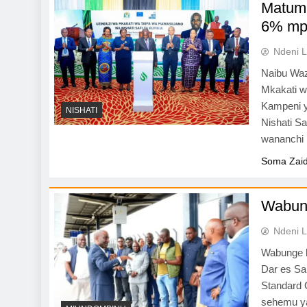
Matumi
6% mp
Ndeni L
Naibu Waz
Mkakati w
Kampeni y
NISHATI
Nishati S
wananchi 
Soma Zaid
Wabun
Ndeni L
Wabunge k
Dar es Sa
Standard
sehemu ya