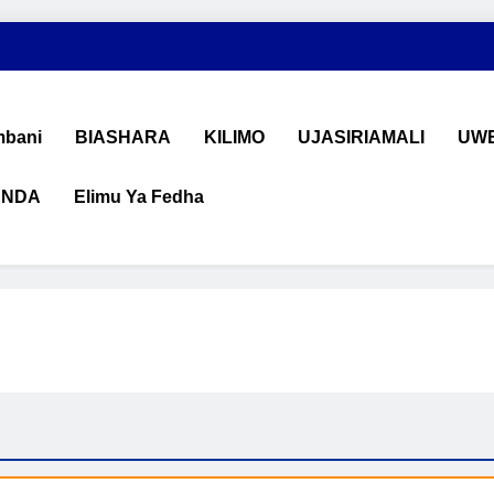
bani
BIASHARA
KILIMO
UJASIRIAMALI
UWE
ANDA
Elimu Ya Fedha
shara na Uchumi Tanzania
na ujasiriamali Tanzania. Pata taarifa mpya za biashara, uwekeza