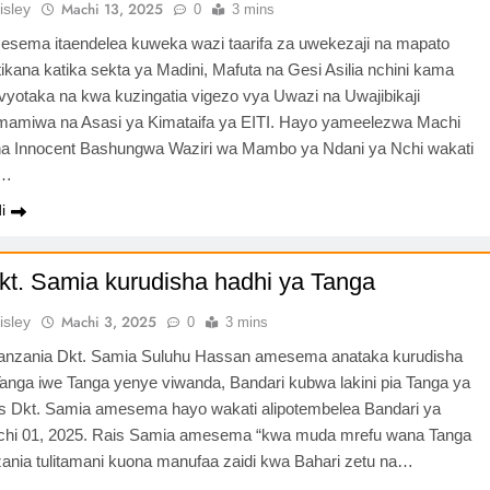
Machi 13, 2025
isley
0
3 mins
imesema itaendelea kuweka wazi taarifa za uwekezaji na mapato
ikana katika sekta ya Madini, Mafuta na Gesi Asilia nchini kama
avyotaka na kwa kuzingatia vigezo vya Uwazi na Uwajibikaji
mamiwa na Asasi ya Kimataifa ya EITI. Hayo yameelezwa Machi
na Innocent Bashungwa Waziri wa Mambo ya Ndani ya Nchi wakati
a…
i
kt. Samia kurudisha hadhi ya Tanga
Machi 3, 2025
isley
0
3 mins
anzania Dkt. Samia Suluhu Hassan amesema anataka kurudisha
Tanga iwe Tanga yenye viwanda, Bandari kubwa lakini pia Tanga ya
is Dkt. Samia amesema hayo wakati alipotembelea Bandari ya
chi 01, 2025. Rais Samia amesema “kwa muda mrefu wana Tanga
ania tulitamani kuona manufaa zaidi kwa Bahari zetu na…