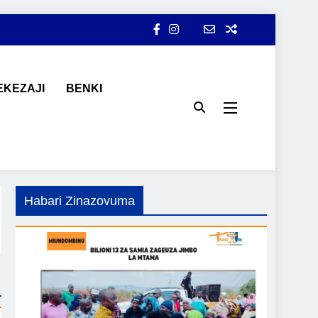
KEZAJI
BENKI
ji, ajira, kilimo, mitindo, na burudani kwa Kiswahili, pamoja na
Habari Zinazovuma