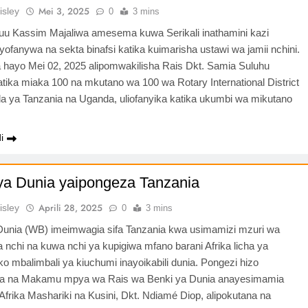
Mei 3, 2025
isley
0
3 mins
uu Kassim Majaliwa amesema kuwa Serikali inathamini kazi
ofanywa na sekta binafsi katika kuimarisha ustawi wa jamii nchini.
ayo Mei 02, 2025 alipomwakilisha Rais Dkt. Samia Suluhu
tika miaka 100 na mkutano wa 100 wa Rotary International District
a ya Tanzania na Uganda, uliofanyika katika ukumbi wa mikutano
i
ya Dunia yaipongeza Tanzania
Aprili 28, 2025
isley
0
3 mins
Dunia (WB) imeimwagia sifa Tanzania kwa usimamizi mzuri wa
 nchi na kuwa nchi ya kupigiwa mfano barani Afrika licha ya
o mbalimbali ya kiuchumi inayoikabili dunia. Pongezi hizo
wa na Makamu mpya wa Rais wa Benki ya Dunia anayesimamia
frika Mashariki na Kusini, Dkt. Ndiamé Diop, alipokutana na