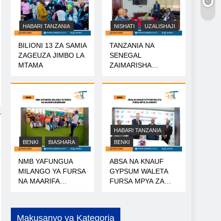
HABARI TANZANIA
NISHATI
UZALISHAJI
BILIONI 13 ZA SAMIA
TANZANIA NA
ZAGEUZA JIMBO LA
SENEGAL
MTAMA
ZAIMARISHA
USHIRIKIANO WA
NISHATI
HABARI TANZANIA
BENKI
BIASHARA
BENKI
NMB YAFUNGUA
ABSA NA KNAUF
MILANGO YA FURSA
GYPSUM WALETA
NA MAARIFA
FURSA MPYA ZA
NANENANE
MIKOPO
Makusanyo ya Kategoria