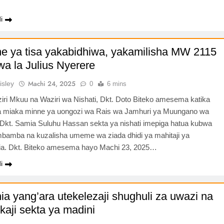
…
i
e ya tisa yakabidhiwa, yakamilisha MW 2115
a la Julius Nyerere
Machi 24, 2025
isley
0
6 mins
iri Mkuu na Waziri wa Nishati, Dkt. Doto Biteko amesema katika
ha miaka minne ya uongozi wa Rais wa Jamhuri ya Muungano wa
 Dkt. Samia Suluhu Hassan sekta ya nishati imepiga hatua kubwa
mbamba na kuzalisha umeme wa ziada dhidi ya mahitaji ya
a. Dkt. Biteko amesema hayo Machi 23, 2025…
i
ia yang’ara utekelezaji shughuli za uwazi na
kaji sekta ya madini