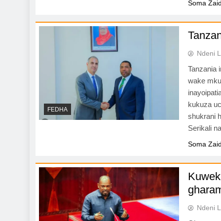
Soma Zaid
Tanzan
Ndeni L
Tanzania 
wake mkub
inayoipati
kukuza uc
FEDHA
shukrani h
Serikali 
Soma Zaid
Kuweka
gharam
Ndeni L