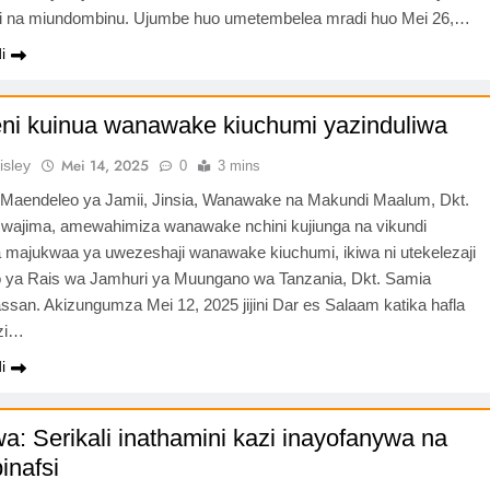
aji na miundombinu. Ujumbe huo umetembelea mradi huo Mei 26,…
i
i kuinua wanawake kiuchumi yazinduliwa
Mei 14, 2025
isley
0
3 mins
 Maendeleo ya Jamii, Jinsia, Wanawake na Makundi Maalum, Dkt.
wajima, amewahimiza wanawake nchini kujiunga na vikundi
 majukwaa ya uwezeshaji wanawake kiuchumi, ikiwa ni utekelezaji
ya Rais wa Jamhuri ya Muungano wa Tanzania, Dkt. Samia
ssan. Akizungumza Mei 12, 2025 jijini Dar es Salaam katika hafla
zi…
i
wa: Serikali inathamini kazi inayofanywa na
inafsi