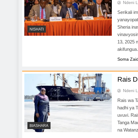
Ndeni L
Serikali 
yanayopat
Sheria in
NISHATI
vinavyosi
13, 2025 
akifungu
Soma Zaid
Rais D
Ndeni L
Rais wa T
hadhi ya 
uvuvi. Ra
Tanga Ma
BIASHARA
na Watanz