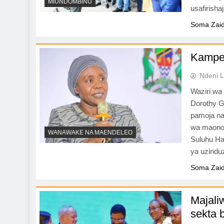
MIUNDOMBINU
usafirish
Soma Zaid
Kampen
Ndeni L
Waziri wa
Dorothy G
pamoja na
wa maono 
WANAWAKE NA MAENDELEO
Suluhu Ha
ya uzindu
Soma Zaid
Majali
sekta b