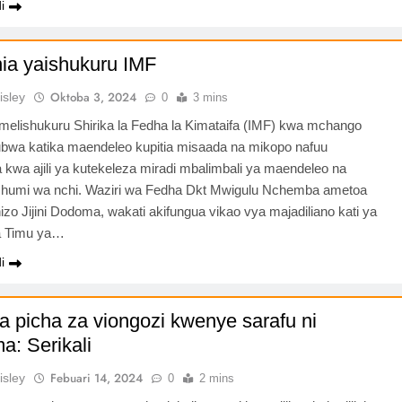
i
ia yaishukuru IMF
Oktoba 3, 2024
isley
0
3 mins
imelishukuru Shirika la Fedha la Kimataifa (IMF) kwa mchango
wa katika maendeleo kupitia misaada na mikopo nafuu
a kwa ajili ya kutekeleza miradi mbalimbali ya maendeleo na
humi wa nchi. Waziri wa Fedha Dkt Mwigulu Nchemba ametoa
izo Jijini Dodoma, wakati akifungua vikao vya majadiliano kati ya
na Timu ya…
i
 picha za viongozi kwenye sarafu ni
a: Serikali
Febuari 14, 2024
isley
0
2 mins