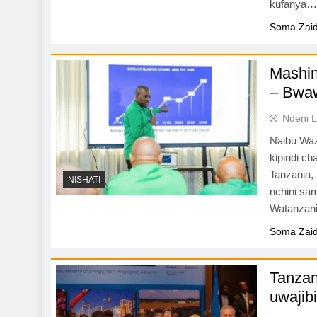
kufanya
Soma Zaid
Mashin
– Bwaw
Ndeni L
Naibu Waz
kipindi c
Tanzania,
NISHATI
nchini sa
Watanzani
Soma Zaid
Tanzan
uwajibi