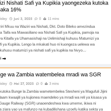
zi Nishati Safi ya Kupikia yaongezeka kutoka
aka 16%
Juni 3, 2025
isley
0
11 mins
iri Mkuu na Waziri wa Nishati, Dkt. Doto Biteko amezindua
a Taifa wa Mawasiliano wa Nishati Safi ya Kupikia, pamoja na
a Kitaifa ya Uhamasishaji na Uelimishaji kuhusu Matumizi ya
afi ya Kupikia. Lengo la mkakati huo ni kuongeza uelewa wa
kuhusu matumizi ya nishati safi ya kupikia na hivyo…
i
ge wa Zambia watembelea mradi wa SGR
Mei 27, 2025
isley
0
3 mins
utoka Bunge la Zambia wametembelea Stesheni ya Magufuli Jijini
laam kwaajili ya kujionea maendeleo ya mradi wa reli ya kisasa ya
 Gauge Railway (SGR) unaoendeshwa kwa umeme, ikiwa ni
 ziara yao ya mafunzo na kubadilishana uzoefu katika sekta ya