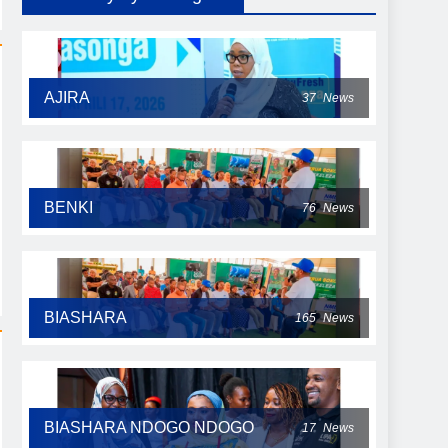
AJIRA
37
News
BENKI
76
News
BIASHARA
165
News
BIASHARA NDOGO NDOGO
17
News