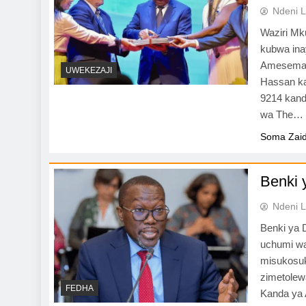
Ndeni L
Waziri Mk
kubwa inay
Amesema h
UWEKEZAJI
Hassan ka
9214 kand
wa The…
Soma Zaid
Benki 
Ndeni L
Benki ya 
uchumi wa
misukosuk
zimetole
FEDHA
Kanda ya A