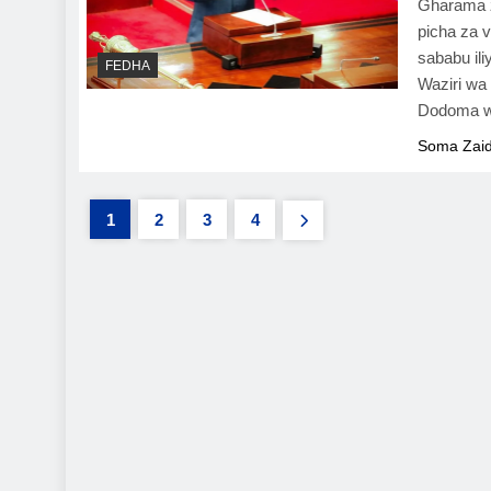
Gharama z
picha za 
sababu il
FEDHA
Waziri wa
Dodoma wa
Soma Zaid
1
2
3
4