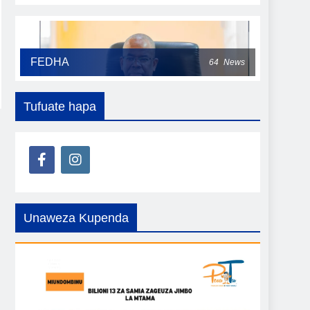
FEDHA
64
News
Tufuate hapa
Unaweza Kupenda