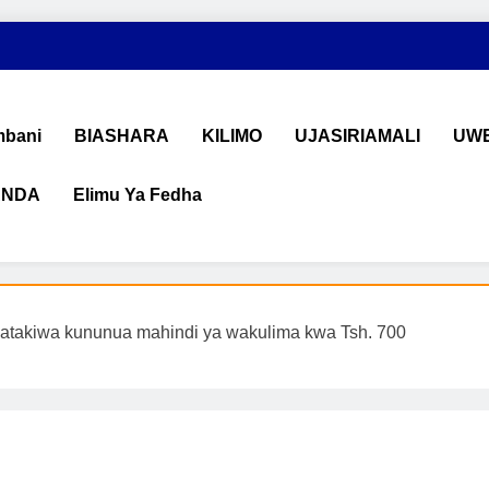
bani
BIASHARA
KILIMO
UJASIRIAMALI
UWE
ANDA
Elimu Ya Fedha
shara na Uchumi Tanzania
na ujasiriamali Tanzania. Pata taarifa mpya za biashara, uwekeza
takiwa kununua mahindi ya wakulima kwa Tsh. 700