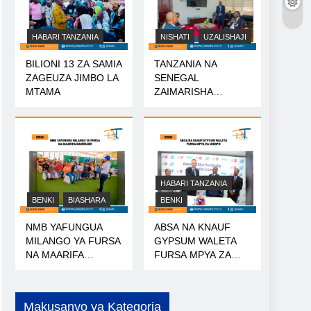
HABARI TANZANIA
NISHATI
UZALISHAJI
BILIONI 13 ZA SAMIA
TANZANIA NA
ZAGEUZA JIMBO LA
SENEGAL
MTAMA
ZAIMARISHA
USHIRIKIANO WA
NISHATI
HABARI TANZANIA
BENKI
BIASHARA
BENKI
NMB YAFUNGUA
ABSA NA KNAUF
MILANGO YA FURSA
GYPSUM WALETA
NA MAARIFA
FURSA MPYA ZA
NANENANE
MIKOPO
Makusanyo ya Kategoria