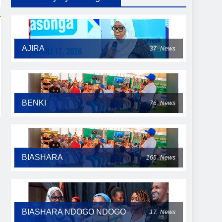
AJIRA
37
News
BENKI
76
News
BIASHARA
165
News
BIASHARA NDOGO NDOGO
17
News