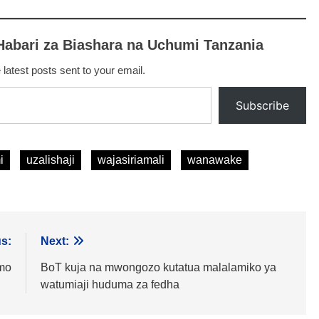
Habari za Biashara na Uchumi Tanzania
 latest posts sent to your email.
Subscribe
i
uzalishaji
wajasiriamali
wanawake
s:
Next:
imo
BoT kuja na mwongozo kutatua malalamiko ya
watumiaji huduma za fedha