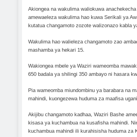
Akiongea na wakulima waliokuwa anachekecha n
amewaeleza wakulima hao kuwa Serikali ya Awa
kutatua changamoto zozote walizonazo kabla 
Wakulima hao walieleza changamoto zao amba
mashamba ya hekari 15.
Wakiongea mbele ya Waziri wameomba mawakala 
650 badala ya shilingi 350 ambayo ni hasara k
Pia wameomba miundombinu ya barabara na ma
mahindi, kuongezewa huduma za maafisa ugani 
Akijibu changamoto kadhaa, Waziri Bashe amee
kisasa ya kuchambua na kusafisha mahindi. N
kuchambua mahindi ili kurahisisha huduma za K