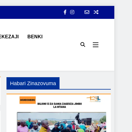
KEZAJI
BENKI
ji, ajira, kilimo, mitindo, na burudani kwa Kiswahili, pamoja na
Habari Zinazovuma