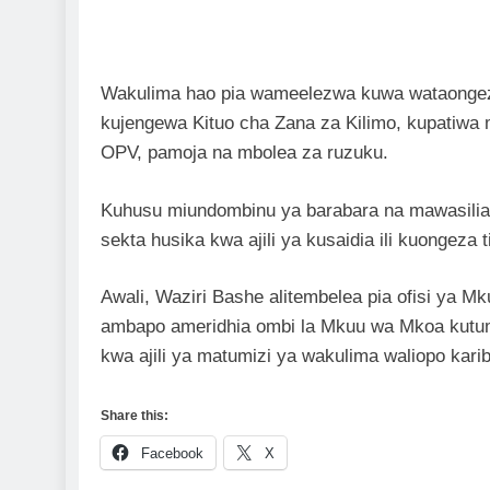
Wakulima hao pia wameelezwa kuwa wataongezew
kujengewa Kituo cha Zana za Kilimo, kupatiwa
OPV, pamoja na mbolea za ruzuku.
Kuhusu miundombinu ya barabara na mawasilia
sekta husika kwa ajili ya kusaidia ili kuongeza 
Awali, Waziri Bashe alitembelea pia ofisi y
ambapo ameridhia ombi la Mkuu wa Mkoa kut
kwa ajili ya matumizi ya wakulima waliopo karib
Share this:
Facebook
X