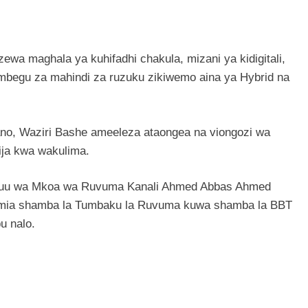
a maghala ya kuhifadhi chakula, mizani ya kidigitali,
 mbegu za mahindi za ruzuku zikiwemo aina ya Hybrid na
no, Waziri Bashe ameeleza ataongea na viongozi wa
tija kwa wakulima.
a Mkuu wa Mkoa wa Ruvuma Kanali Ahmed Abbas Ahmed
umia shamba la Tumbaku la Ruvuma kuwa shamba la BBT
u nalo.