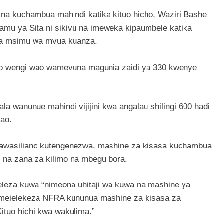
a kuchambua mahindi katika kituo hicho, Waziri Bashe
mu ya Sita ni sikivu na imeweka kipaumbele katika
ya msimu wa mvua kuanza.
o wengi wao wamevuna magunia zaidi ya 330 kwenye
wanunue mahindi vijijini kwa angalau shilingi 600 hadi
wao.
wasiliano kutengenezwa, mashine za kisasa kuchambua
na zana za kilimo na mbegu bora.
leza kuwa “nimeona uhitaji wa kuwa na mashine ya
imeielekeza NFRA kununua mashine za kisasa za
ituo hichi kwa wakulima.”