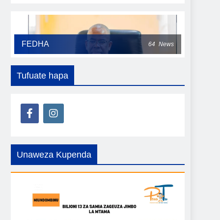
FEDHA
64
News
Tufuate hapa
Unaweza Kupenda