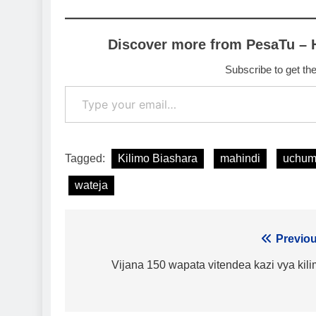
Discover more from PesaTu – 
Subscribe to get the
Type your email…
Tagged:
Kilimo Biashara
mahindi
uchum
wateja
Urambazaji
Previou
wa
Vijana 150 wapata vitendea kazi vya kil
chapisho