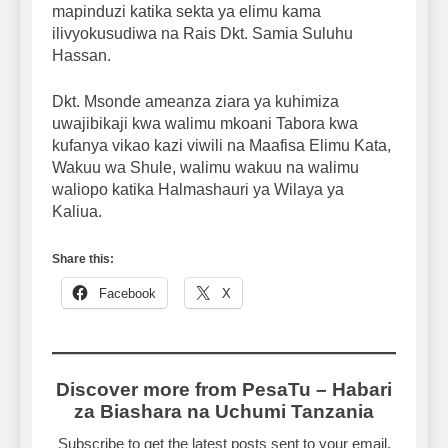
mapinduzi katika sekta ya elimu kama
ilivyokusudiwa na Rais Dkt. Samia Suluhu
Hassan.
Dkt. Msonde ameanza ziara ya kuhimiza
uwajibikaji kwa walimu mkoani Tabora kwa
kufanya vikao kazi viwili na Maafisa Elimu Kata,
Wakuu wa Shule, walimu wakuu na walimu
waliopo katika Halmashauri ya Wilaya ya
Kaliua.
Share this:
Facebook
X
Discover more from PesaTu – Habari
za Biashara na Uchumi Tanzania
Subscribe to get the latest posts sent to your email.