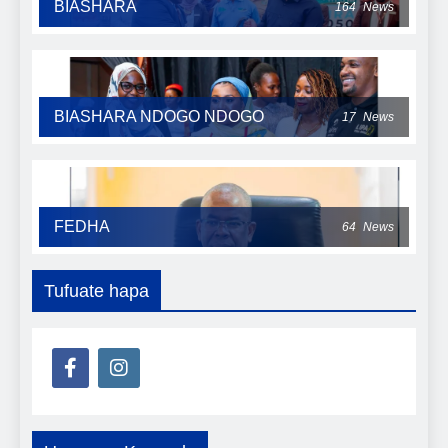
BIASHARA
164
News
BIASHARA NDOGO NDOGO
17
News
FEDHA
64
News
Tufuate hapa