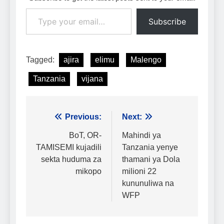
Type your email…
Subscribe
Tagged:
ajira
elimu
Malengo
Tanzania
vijana
Urambazaji
Previous:
Next:
wa
BoT, OR-
Mahindi ya
TAMISEMI kujadili
Tanzania yenye
chapisho
sekta huduma za
thamani ya Dola
mikopo
milioni 22
kununuliwa na
WFP