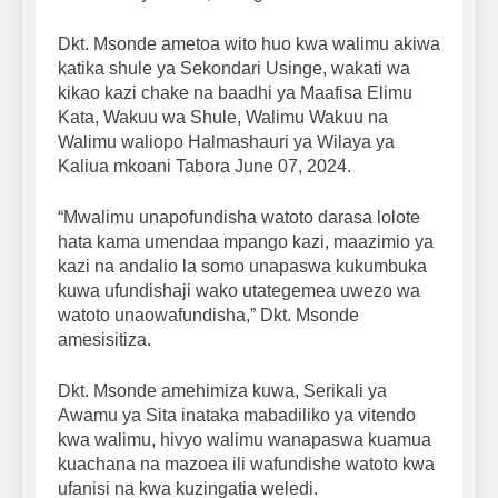
Dkt. Msonde ametoa wito huo kwa walimu akiwa
katika shule ya Sekondari Usinge, wakati wa
kikao kazi chake na baadhi ya Maafisa Elimu
Kata, Wakuu wa Shule, Walimu Wakuu na
Walimu waliopo Halmashauri ya Wilaya ya
Kaliua mkoani Tabora June 07, 2024.
“Mwalimu unapofundisha watoto darasa lolote
hata kama umendaa mpango kazi, maazimio ya
kazi na andalio la somo unapaswa kukumbuka
kuwa ufundishaji wako utategemea uwezo wa
watoto unaowafundisha,” Dkt. Msonde
amesisitiza.
Dkt. Msonde amehimiza kuwa, Serikali ya
Awamu ya Sita inataka mabadiliko ya vitendo
kwa walimu, hivyo walimu wanapaswa kuamua
kuachana na mazoea ili wafundishe watoto kwa
ufanisi na kwa kuzingatia weledi.