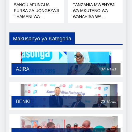
SANGU AFUNGUA
TANZANIA MWENYEJI
FURSA ZA UONGEZAJI
WA MKUTANO WA
THAMANI WA
WANAHISA WA
KOROSHO
AFRICA50
Makusanyo ya Kategoria
AJIRA
37
News
BENKI
75
News