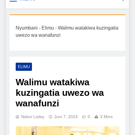
Biashara na Uchumi
taarifa mpya za biashara, uwekezaji, ajira,
kilimo, mitindo, na burudani kwa Kiswahili,
Tanzania
pamoja na mwongozo wa kufanikisha
Nyumbani
-
Elimu
-
Walimu watakiwa kuzingatia
mafanikio yako.
uwezo wa wanafunzi
ELIMU
Walimu watakiwa
kuzingatia uwezo wa
wanafunzi
Ndeni Lisley
Juni 7, 2024
0
3 Mins