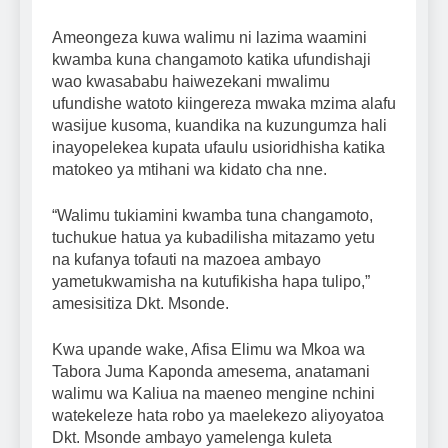
Ameongeza kuwa walimu ni lazima waamini
kwamba kuna changamoto katika ufundishaji
wao kwasababu haiwezekani mwalimu
ufundishe watoto kiingereza mwaka mzima alafu
wasijue kusoma, kuandika na kuzungumza hali
inayopelekea kupata ufaulu usioridhisha katika
matokeo ya mtihani wa kidato cha nne.
“Walimu tukiamini kwamba tuna changamoto,
tuchukue hatua ya kubadilisha mitazamo yetu
na kufanya tofauti na mazoea ambayo
yametukwamisha na kutufikisha hapa tulipo,”
amesisitiza Dkt. Msonde.
Kwa upande wake, Afisa Elimu wa Mkoa wa
Tabora Juma Kaponda amesema, anatamani
walimu wa Kaliua na maeneo mengine nchini
watekeleze hata robo ya maelekezo aliyoyatoa
Dkt. Msonde ambayo yamelenga kuleta