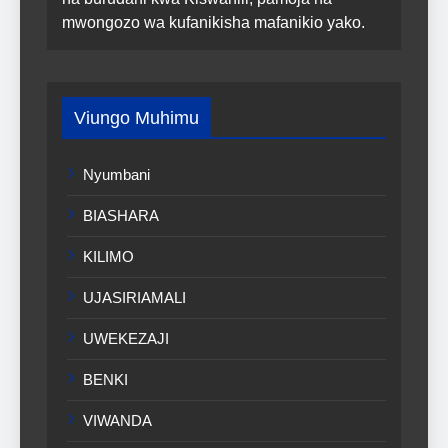
mwongozo wa kufanikisha mafanikio yako.
Viungo Muhimu
Nyumbani
BIASHARA
KILIMO
UJASIRIAMALI
UWEKEZAJI
BENKI
VIWANDA