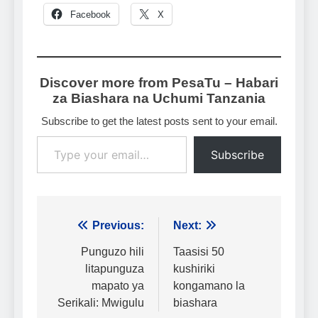
Facebook
X
Discover more from PesaTu – Habari
za Biashara na Uchumi Tanzania
Subscribe to get the latest posts sent to your email.
Type your email…
Subscribe
Urambazaji
Previous:
Next:
wa
Punguzo hili
Taasisi 50
litapunguza
kushiriki
chapisho
mapato ya
kongamano la
Serikali: Mwigulu
biashara