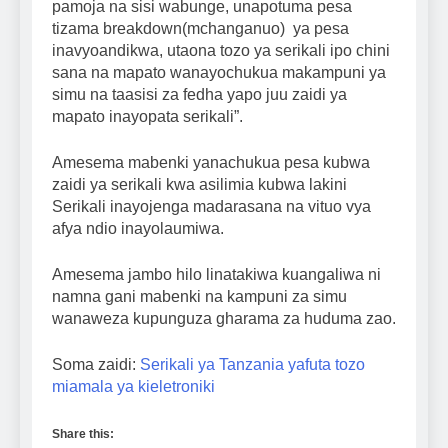
pamoja na sisi wabunge, unapotuma pesa
tizama breakdown(mchanganuo) ya pesa
inavyoandikwa, utaona tozo ya serikali ipo chini
sana na mapato wanayochukua makampuni ya
simu na taasisi za fedha yapo juu zaidi ya
mapato inayopata serikali”.
Amesema mabenki yanachukua pesa kubwa
zaidi ya serikali kwa asilimia kubwa lakini
Serikali inayojenga madarasana na vituo vya
afya ndio inayolaumiwa.
Amesema jambo hilo linatakiwa kuangaliwa ni
namna gani mabenki na kampuni za simu
wanaweza kupunguza gharama za huduma zao.
Soma zaidi:
Serikali ya Tanzania yafuta tozo
miamala ya kieletroniki
Share this: