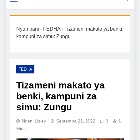
Biashara na Uchumi
taarifa mpya za biashara, uwekezaji, ajira,
kilimo, mitindo, na burudani kwa Kiswahili,
Tanzania
pamoja na mwongozo wa kufanikisha
Nyumbani
-
FEDHA
-
Tizameni makato ya benki,
mafanikio yako.
kampuni za simu: Zungu
FEDHA
Tizameni makato ya
benki, kampuni za
simu: Zungu
Ndeni Lisley
Septemba 21, 2022
0
1
Mins