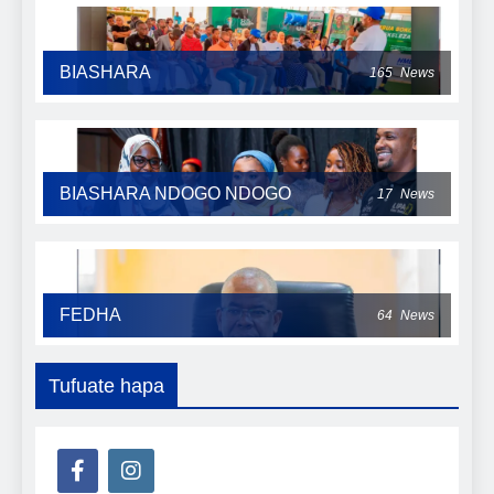
BIASHARA
165
News
BIASHARA NDOGO NDOGO
17
News
FEDHA
64
News
Tufuate hapa