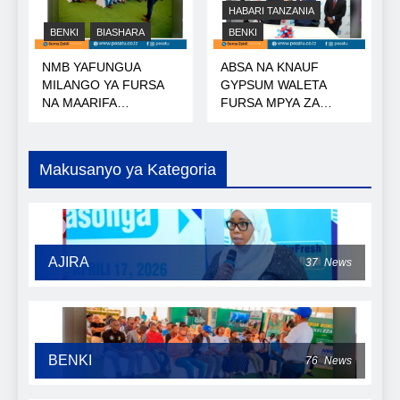
HABARI TANZANIA
BENKI
BIASHARA
BENKI
NMB YAFUNGUA
ABSA NA KNAUF
MILANGO YA FURSA
GYPSUM WALETA
NA MAARIFA
FURSA MPYA ZA
NANENANE
MIKOPO
Makusanyo ya Kategoria
AJIRA
37
News
BENKI
76
News