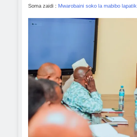
Soma zaidi :
Mwarobaini soko la mabibo lapati