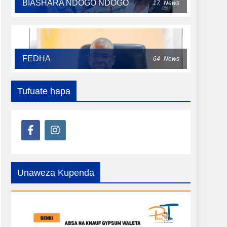
BIASHARA NDOGO NDOGO
17
News
FEDHA
64
News
Tufuate hapa
Unaweza Kupenda