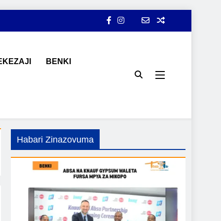
KEZAJI
BENKI
ji, ajira, kilimo, mitindo, na burudani kwa Kiswahili, pamoja na
Habari Zinazovuma