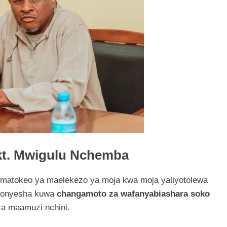
kt. Mwigulu Nchemba
Ni matokeo ya maelekezo ya moja kwa moja yaliyotolewa
naonyesha kuwa
changamoto za wafanyabiashara soko
za maamuzi nchini.