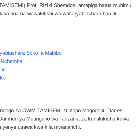
 (TAMISEMI),Prof. Riziki Shemdoe, amepiga hatua muhimu
a ana na wawakilishi wa wafanyabiashara hao ili
yabiashara Soko la Mabibo
u Nchemba
ili
oko
ofisi ndogo za OWM-TAMISEMI zilizopo Magogoni, Dar es
a Jamhuri ya Muungano wa Tanzania za kuhakikisha kuwa
na yenye usawa kwa kila mwananchi.