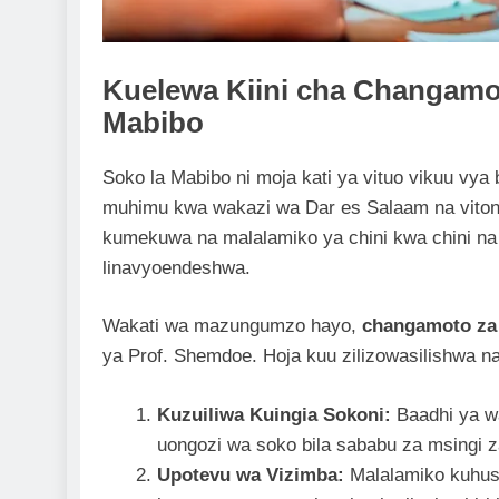
Kuelewa Kiini cha Changamo
Mabibo
Soko la Mabibo ni moja kati ya vituo vikuu vya
muhimu kwa wakazi wa Dar es Salaam na vitong
kumekuwa na malalamiko ya chini kwa chini na
linavyoendeshwa.
Wakati wa mazungumzo hayo,
changamoto za 
ya Prof. Shemdoe. Hoja kuu zilizowasilishwa n
Kuzuiliwa Kuingia Sokoni:
Baadhi ya wa
uongozi wa soko bila sababu za msingi za
Upotevu wa Vizimba:
Malalamiko kuhus