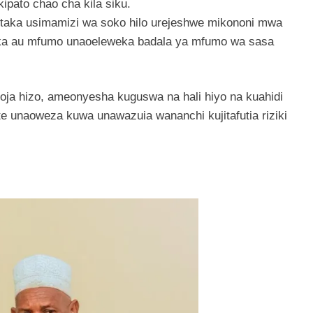
ipato chao cha kila siku.
utaka usimamizi wa soko hilo urejeshwe mikononi mwa
ika au mfumo unaoeleweka badala ya mfumo wa sasa
oja hizo, ameonyesha kuguswa na hali hiyo na kuahidi
 unaoweza kuwa unawazuia wananchi kujitafutia riziki