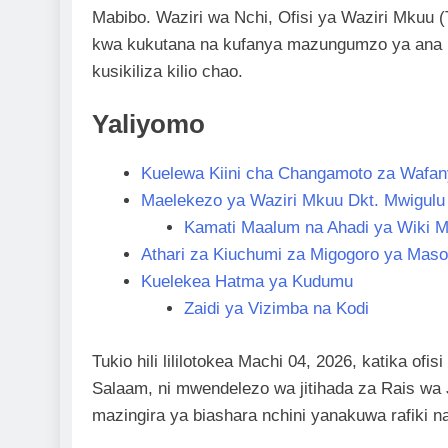
Mabibo. Waziri wa Nchi, Ofisi ya Waziri Mkuu
kwa kukutana na kufanya mazungumzo ya ana kw
kusikiliza kilio chao.
Yaliyomo
Kuelewa Kiini cha Changamoto za Wafan
Maelekezo ya Waziri Mkuu Dkt. Mwigul
Kamati Maalum na Ahadi ya Wiki Mb
Athari za Kiuchumi za Migogoro ya Mas
Kuelekea Hatma ya Kudumu
Zaidi ya Vizimba na Kodi
Tukio hili lililotokea Machi 04, 2026, katika 
Salaam, ni mwendelezo wa jitihada za Rais w
mazingira ya biashara nchini yanakuwa rafiki 