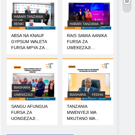
HABARI TANZANIA
BENKI
HABARI TANZANIA
ABSA NA KNAUF
RAIS SAMIA AANIKA
GYPSUM WALETA
FURSA ZA
FURSA MPYA ZA
UWEKEZAJI
MIKOPO
TANZANIA
BIASHARA
UWEKEZAJI
BIASHARA
FEDHA
SANGU AFUNGUA
TANZANIA
FURSA ZA
MWENYEJI WA
UONGEZAJI
MKUTANO WA
THAMANI WA
WANAHISA WA
KOROSHO
AFRICA50