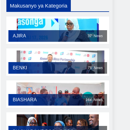
Makusanyo ya Kategoria
AJIRA
37
News
BENKI
75
News
BIASHARA
164
News