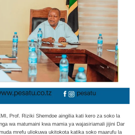
I, Prof. Riziki Shemdoe aingilia kati kero za soko la
ga wa matumaini kwa mamia ya wajasiriamali jijini Dar
 muda mrefu uliokuwa ukitokota katika soko maarufu la