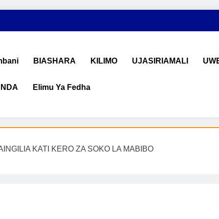
bani
BIASHARA
KILIMO
UJASIRIAMALI
UWE
ANDA
Elimu Ya Fedha
shara na Uchumi Tanzania
na ujasiriamali Tanzania. Pata taarifa mpya za biashara, uwekeza
INGILIA KATI KERO ZA SOKO LA MABIBO