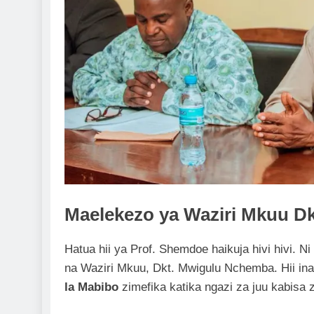
Maelekezo ya Waziri Mkuu D
Hatua hii ya Prof. Shemdoe haikuja hivi hivi. 
na Waziri Mkuu, Dkt. Mwigulu Nchemba. Hii i
la Mabibo
zimefika katika ngazi za juu kabisa 