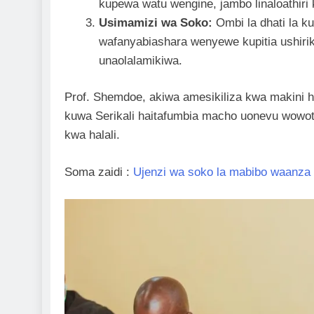
kupewa watu wengine, jambo linaloathiri k
Usimamizi wa Soko:
Ombi la dhati la k
wafanyabiashara wenyewe kupitia ushir
unaolalamikiwa.
Prof. Shemdoe, akiwa amesikiliza kwa makini h
kuwa Serikali haitafumbia macho uonevu wowote
kwa halali.
Soma zaidi :
Ujenzi wa soko la mabibo waanza