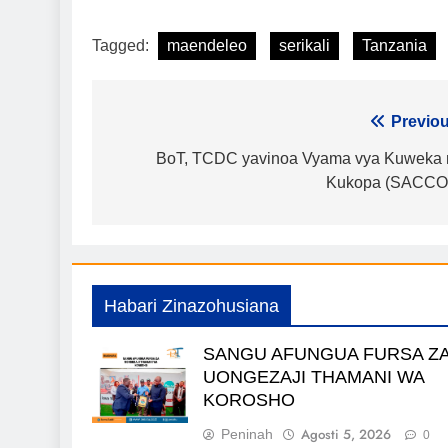
Tagged:
maendeleo
serikali
Tanzania
Urambazaji
Previou
wa
BoT, TCDC yavinoa Vyama vya Kuweka 
Kukopa (SACCO
chapisho
Habari Zinazohusiana
SANGU AFUNGUA FURSA Z
UONGEZAJI THAMANI WA
KOROSHO
Agosti 5, 2026
Peninah
0