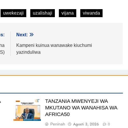
uwekezaji
uzalishaji
vijana
viwanda
s:
Next:
na
Kampeni kuinua wanawake kiuchumi
S)
yazinduliwa
A
TANZANIA MWENYEJI WA
MKUTANO WA WANAHISA WA
AFRICA50
Agosti 3, 2026
Peninah
0