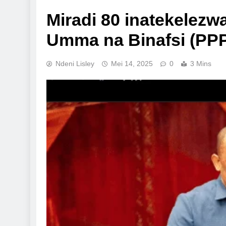
Miradi 80 inatekelezwa
Umma na Binafsi (PP
Ndeni Lisley
Mei 14, 2025
0
3 Mins