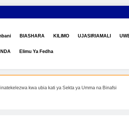
bani
BIASHARA
KILIMO
UJASIRIAMALI
UWE
ANDA
Elimu Ya Fedha
shara na Uchumi Tanzania
na ujasiriamali Tanzania. Pata taarifa mpya za biashara, uwekeza
 inatekelezwa kwa ubia kati ya Sekta ya Umma na Binafsi