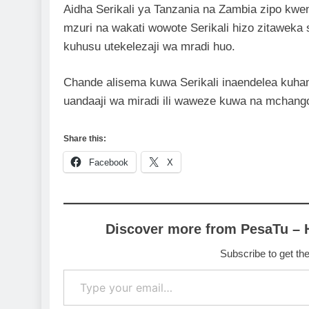
Aidha Serikali ya Tanzania na Zambia zipo kwe
mzuri na wakati wowote Serikali hizo zitaweka
kuhusu utekelezaji wa mradi huo.
Chande alisema kuwa Serikali inaendelea kuham
uandaaji wa miradi ili waweze kuwa na mchango
Share this:
Facebook
X
Discover more from PesaTu – 
Subscribe to get the
Type your email…