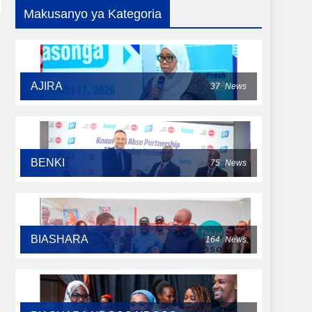
Makusanyo ya Kategoria
AJIRA
37
News
BENKI
75
News
BIASHARA
164
News