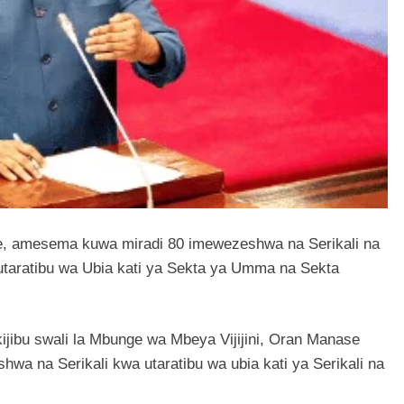
, amesema kuwa miradi 80 imewezeshwa na Serikali na
 utaratibu wa Ubia kati ya Sekta ya Umma na Sekta
ijibu swali la Mbunge wa Mbeya Vijijini, Oran Manase
shwa na Serikali kwa utaratibu wa ubia kati ya Serikali na