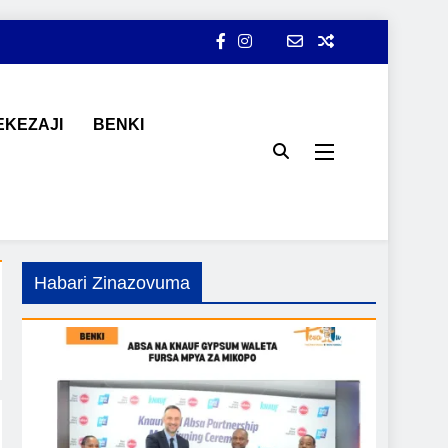
KEZAJI
BENKI
ji, ajira, kilimo, mitindo, na burudani kwa Kiswahili, pamoja na
Habari Zinazovuma