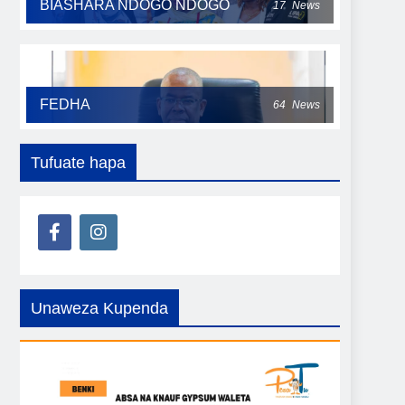
BIASHARA NDOGO NDOGO
17
News
FEDHA
64
News
Tufuate hapa
Unaweza Kupenda