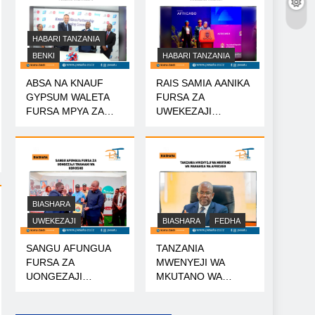
HABARI TANZANIA
BENKI
HABARI TANZANIA
ABSA NA KNAUF
RAIS SAMIA AANIKA
GYPSUM WALETA
FURSA ZA
FURSA MPYA ZA
UWEKEZAJI
MIKOPO
TANZANIA
BIASHARA
UWEKEZAJI
BIASHARA
FEDHA
SANGU AFUNGUA
TANZANIA
FURSA ZA
MWENYEJI WA
UONGEZAJI
MKUTANO WA
THAMANI WA
WANAHISA WA
KOROSHO
AFRICA50