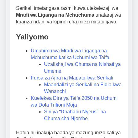
Serikali imetangaza rasmi kuwa utekelezaji wa
Mradi wa Liganga na Mchuchuma
unatarajiwa
kuanza ndani ya kipindi cha miezi mitatu ijayo.
Yaliyomo
Umuhimu wa Mradi wa Liganga na
Mchuchuma katika Uchumi wa Taifa
Uzalishaji wa Chuma na Nishati ya
Umeme
Fursa za Ajira na Mapato kwa Serikali
Maandalizi ya Serikali na Fidia kwa
Wananchi
Kuelekea Dira ya Taifa 2050 na Uchumi
wa Dola Trilioni Moja
Siri ya “Dhahabu Nyeusi” na
Chuma cha Njombe
Hatua hii inakuja baada ya mazungumzo kati ya