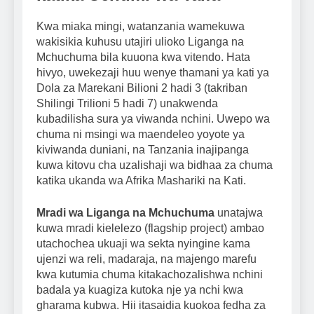
Kwa miaka mingi, watanzania wamekuwa
wakisikia kuhusu utajiri ulioko Liganga na
Mchuchuma bila kuuona kwa vitendo. Hata
hivyo, uwekezaji huu wenye thamani ya kati ya
Dola za Marekani Bilioni 2 hadi 3 (takriban
Shilingi Trilioni 5 hadi 7) unakwenda
kubadilisha sura ya viwanda nchini. Uwepo wa
chuma ni msingi wa maendeleo yoyote ya
kiviwanda duniani, na Tanzania inajipanga
kuwa kitovu cha uzalishaji wa bidhaa za chuma
katika ukanda wa Afrika Mashariki na Kati.
Mradi wa Liganga na Mchuchuma
unatajwa
kuwa mradi kielelezo (flagship project) ambao
utachochea ukuaji wa sekta nyingine kama
ujenzi wa reli, madaraja, na majengo marefu
kwa kutumia chuma kitakachozalishwa nchini
badala ya kuagiza kutoka nje ya nchi kwa
gharama kubwa. Hii itasaidia kuokoa fedha za