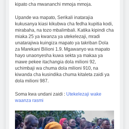
kipato cha mwananchi mmoja mmoja.
Upande wa mapato, Serikali inatarajia
kukusanya kiasi kikubwa cha fedha kupitia kodi,
mirabaha, na tozo mbalimbali. Katika kipindi cha
miaka 25 ya kwanza ya utekelezaji, mradi
unatarajiwa kuingiza mapato ya takriban Dola
za Marekani Bilioni 1.9. Mgawanyo wa mapato
hayo unaonyesha kuwa sekta ya makaa ya
mawe pekee itachangia dola milioni 92,
uchimbaji wa chuma dola milioni 910, na
kiwanda cha kusindika chuma kitaleta zaidi ya
dola milioni 987.
Soma kwa undani zaidi :
Utekelezaji wake
waanza rasmi