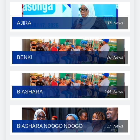
AJIRA
37
News
BENKI
76
News
BIASHARA
165
News
BIASHARA NDOGO NDOGO
17
News