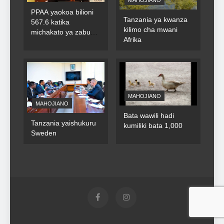
PPAA yaokoa bilioni
Tanzania ya kwanza
567.6 katika
kilimo cha mwani
michakato ya zabuni
Afrika
za umma
MAHOJIANO
MAHOJIANO
Bata wawili hadi
Tanzania yaishukuru
kumiliki bata 1,000
Sweden