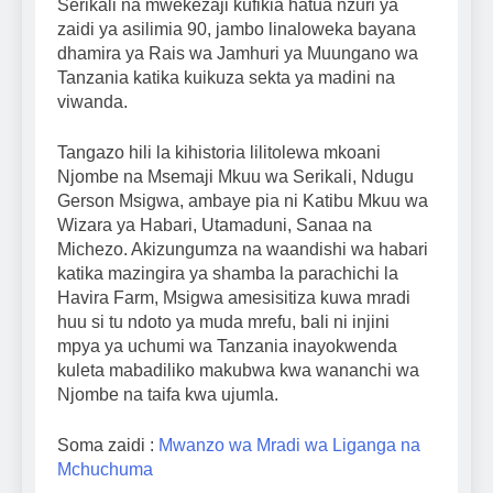
Serikali na mwekezaji kufikia hatua nzuri ya
zaidi ya asilimia 90, jambo linaloweka bayana
dhamira ya Rais wa Jamhuri ya Muungano wa
Tanzania katika kuikuza sekta ya madini na
viwanda.
Tangazo hili la kihistoria lilitolewa mkoani
Njombe na Msemaji Mkuu wa Serikali, Ndugu
Gerson Msigwa, ambaye pia ni Katibu Mkuu wa
Wizara ya Habari, Utamaduni, Sanaa na
Michezo. Akizungumza na waandishi wa habari
katika mazingira ya shamba la parachichi la
Havira Farm, Msigwa amesisitiza kuwa mradi
huu si tu ndoto ya muda mrefu, bali ni injini
mpya ya uchumi wa Tanzania inayokwenda
kuleta mabadiliko makubwa kwa wananchi wa
Njombe na taifa kwa ujumla.
Soma zaidi :
Mwanzo wa Mradi wa Liganga na
Mchuchuma