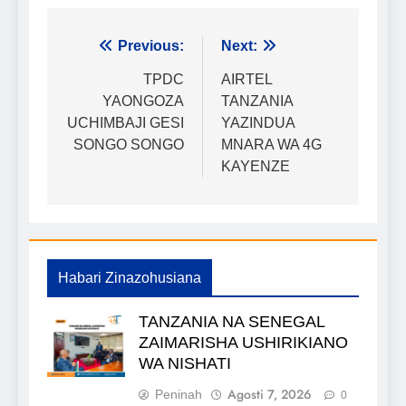
Urambazaji
Previous:
Next:
wa
TPDC
AIRTEL
YAONGOZA
TANZANIA
chapisho
UCHIMBAJI GESI
YAZINDUA
SONGO SONGO
MNARA WA 4G
KAYENZE
Habari Zinazohusiana
TANZANIA NA SENEGAL
ZAIMARISHA USHIRIKIANO
WA NISHATI
Agosti 7, 2026
Peninah
0