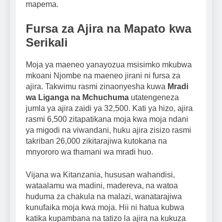
mapema.
Fursa za Ajira na Mapato kwa
Serikali
Moja ya maeneo yanayozua msisimko mkubwa
mkoani Njombe na maeneo jirani ni fursa za
ajira. Takwimu rasmi zinaonyesha kuwa
Mradi
wa Liganga na Mchuchuma
utatengeneza
jumla ya ajira zaidi ya 32,500. Kati ya hizo, ajira
rasmi 6,500 zitapatikana moja kwa moja ndani
ya migodi na viwandani, huku ajira zisizo rasmi
takriban 26,000 zikitarajiwa kutokana na
mnyororo wa thamani wa mradi huo.
Vijana wa Kitanzania, hususan wahandisi,
wataalamu wa madini, madereva, na watoa
huduma za chakula na malazi, wanatarajiwa
kunufaika moja kwa moja. Hii ni hatua kubwa
katika kupambana na tatizo la ajira na kukuza