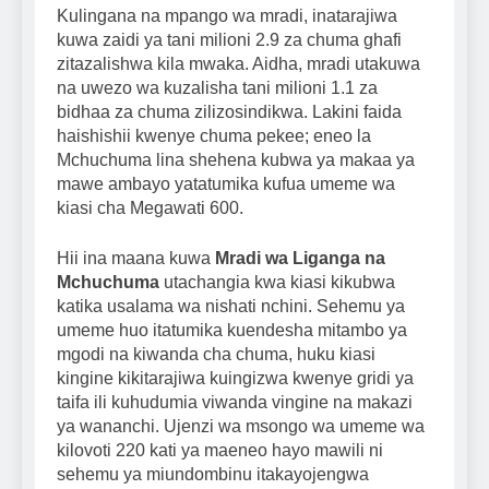
Kulingana na mpango wa mradi, inatarajiwa
kuwa zaidi ya tani milioni 2.9 za chuma ghafi
zitazalishwa kila mwaka. Aidha, mradi utakuwa
na uwezo wa kuzalisha tani milioni 1.1 za
bidhaa za chuma zilizosindikwa. Lakini faida
haishishii kwenye chuma pekee; eneo la
Mchuchuma lina shehena kubwa ya makaa ya
mawe ambayo yatatumika kufua umeme wa
kiasi cha Megawati 600.
Hii ina maana kuwa
Mradi wa Liganga na
Mchuchuma
utachangia kwa kiasi kikubwa
katika usalama wa nishati nchini. Sehemu ya
umeme huo itatumika kuendesha mitambo ya
mgodi na kiwanda cha chuma, huku kiasi
kingine kikitarajiwa kuingizwa kwenye gridi ya
taifa ili kuhudumia viwanda vingine na makazi
ya wananchi. Ujenzi wa msongo wa umeme wa
kilovoti 220 kati ya maeneo hayo mawili ni
sehemu ya miundombinu itakayojengwa