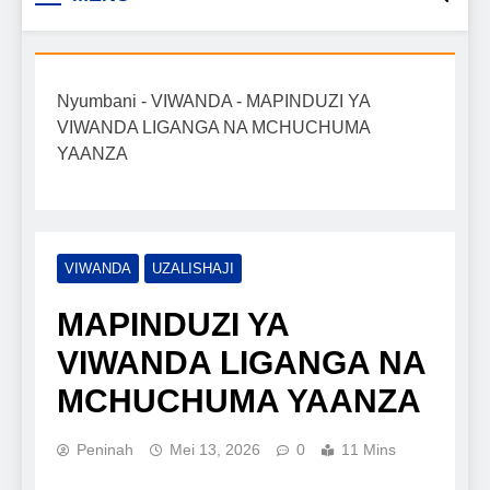
Biashara na Uchumi
taarifa mpya za biashara, uwekezaji, ajira,
kilimo, mitindo, na burudani kwa Kiswahili,
Tanzania
pamoja na mwongozo wa kufanikisha
Nyumbani
-
VIWANDA
-
MAPINDUZI YA
mafanikio yako.
VIWANDA LIGANGA NA MCHUCHUMA
YAANZA
VIWANDA
UZALISHAJI
MAPINDUZI YA
VIWANDA LIGANGA NA
MCHUCHUMA YAANZA
Peninah
Mei 13, 2026
0
11 Mins