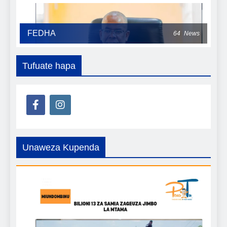
FEDHA
64
News
Tufuate hapa
Unaweza Kupenda