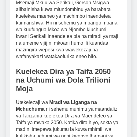
Msemaji Mkuu wa Serikali, Gerson Msigwa,
alibainisha kuwa miundombinu ya barabara
kuelekea maeneo ya machimbo inaendelea
kuimarishwa. Hii ni sehemu ya mpango mpana
wa kuufungua Mkoa wa Njombe kiuchumi,
kwani Serikali inaendelea pia na miradi ya maji
na umeme vijijini mkoani humo ili kuandaa
mazingira wepesi kwa wawekezaji na
wafanyakazi watakaofurika eneo hilo.
Kuelekea Dira ya Taifa 2050
na Uchumi wa Dola Trilioni
Moja
Utekelezaji wa
Mradi wa Liganga na
Mchuchuma
ni sehemu muhimu ya maandalizi
ya Tanzania kuelekea Dira ya Maendeleo ya
Taifa ya mwaka 2050. Katika dira hiyo, sekta ya
madini imepewa jukumu la kuwa mhimili wa
kufikisha uchumi wa nchi kwenye thamani ya