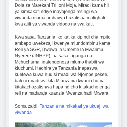
Dola za Marekani Trilioni Moja. Miradi kama hii
ya kimkakati ndiyo inayojenga msingi wa
viwanda mama ambavyo huzalisha malighafi
kwa ajili ya viwanda vidogo na vya kati.
Kwa sasa, Tanzania iko katika kipindi cha mpito
ambapo uwekezaji kwenye miundombinu kama
Reli ya SGR, Bwawa la Umeme la Mwalimu
Nyerere (JNHPP), na sasa Liganga na
Mchuchuma, inatengeneza mfumo thabiti wa
kiuchumi. Hadhira ya Tanzania inapaswa
kuelewa kuwa huu si mradi wa Njombe pekee,
bali ni mradi wa kila Mtanzania kwani chuma
kitakachozalishwa hapa ndicho kitakachojenga
reli na madaraja kuanzia Mwanza hadi Mtwara.
Soma zaidi:
Tanzania na mikakati ya ukuaji wa
viwanda