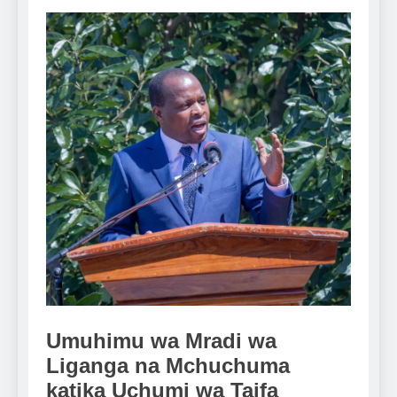
Umuhimu wa Mradi wa
Liganga na Mchuchuma
katika Uchumi wa Taifa