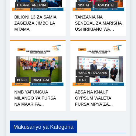
HABARI TANZANIA
NISHATI
UZALISHAJI
BILIONI 13 ZA SAMIA
TANZANIA NA
ZAGEUZA JIMBO LA
SENEGAL ZAIMARISHA
MTAMA
USHIRIKIANO WA
NISHATI
HABARI TANZANIA
BENKI
BIASHARA
BENKI
NMB YAFUNGUA
ABSA NA KNAUF
MILANGO YA FURSA
GYPSUM WALETA
NA MAARIFA
FURSA MPYA ZA
NANENANE
MIKOPO
Makusanyo ya Kategoria