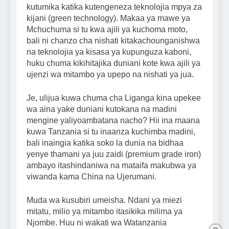
kutumika katika kutengeneza teknolojia mpya za
kijani (green technology). Makaa ya mawe ya
Mchuchuma si tu kwa ajili ya kuchoma moto,
bali ni chanzo cha nishati kitakachounganishwa
na teknolojia ya kisasa ya kupunguza kaboni,
huku chuma kikihitajika duniani kote kwa ajili ya
ujenzi wa mitambo ya upepo na nishati ya jua.
Je, ulijua kuwa chuma cha Liganga kina upekee
wa aina yake duniani kutokana na madini
mengine yaliyoambatana nacho? Hii ina maana
kuwa Tanzania si tu inaanza kuchimba madini,
bali inaingia katika soko la dunia na bidhaa
yenye thamani ya juu zaidi (premium grade iron)
ambayo itashindaniwa na mataifa makubwa ya
viwanda kama China na Ujerumani.
Muda wa kusubiri umeisha. Ndani ya miezi
mitatu, milio ya mitambo itasikika milima ya
Njombe. Huu ni wakati wa Watanzania