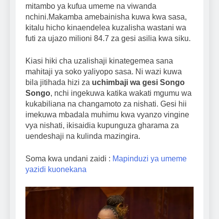
mitambo ya kufua umeme na viwanda
nchini.Makamba amebainisha kuwa kwa sasa,
kitalu hicho kinaendelea kuzalisha wastani wa
futi za ujazo milioni 84.7 za gesi asilia kwa siku.
Kiasi hiki cha uzalishaji kinategemea sana
mahitaji ya soko yaliyopo sasa. Ni wazi kuwa
bila jitihada hizi za
uchimbaji wa gesi Songo
Songo
, nchi ingekuwa katika wakati mgumu wa
kukabiliana na changamoto za nishati. Gesi hii
imekuwa mbadala muhimu kwa vyanzo vingine
vya nishati, ikisaidia kupunguza gharama za
uendeshaji na kulinda mazingira.
Soma kwa undani zaidi :
Mapinduzi ya umeme
yazidi kuonekana