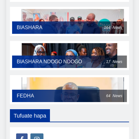
BIASHARA
164
News
BIASHARA NDOGO NDOGO
17
News
FEDHA
64
News
Tufuate hapa