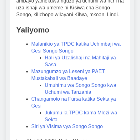
ambayo yamekuwa nguzo ya uchumi wa nchi na
uzalishaji wa umeme ni Kisiwa cha Songo
Songo, kilichopo wilayani Kilwa, mkoani Lindi.
Yaliyomo
Mafanikio ya TPDC katika Uchimbaji wa
Gesi Songo Songo
Hali ya Uzalishaji na Mahitaji ya
Sasa
Mazungumzo ya Leseni ya PAET:
Mustakabali wa Baadaye
Umuhimu wa Songo Songo kwa
Uchumi wa Tanzania
Changamoto na Fursa katika Sekta ya
Gesi
Jukumu la TPDC kama Mlezi wa
Sekta
Siri ya Visima vya Songo Songo