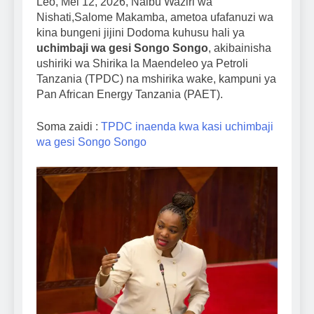
Leo, Mei 12, 2026, Naibu Waziri wa
Nishati,Salome Makamba, ametoa ufafanuzi wa
kina bungeni jijini Dodoma kuhusu hali ya
uchimbaji wa gesi Songo Songo
, akibainisha
ushiriki wa Shirika la Maendeleo ya Petroli
Tanzania (TPDC) na mshirika wake, kampuni ya
Pan African Energy Tanzania (PAET).
Soma zaidi :
TPDC inaenda kwa kasi uchimbaji
wa gesi Songo Songo