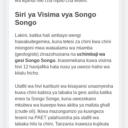
wa kipindi hiki cha mpito cha leseni.
Siri ya Visima vya Songo
Songo
Lakini, katika hali ambayo wengi
hawakuitegemea, kuna tetesi za chini kwa chini
miongoni mwa wataalamu wa miamba
(geologists) zinazohusiana na
uchimbaji wa
gesi Songo Songo
. Inasemekana kuwa visima
hivi 12 havijafika hata nusu ya uwezo halisi wa
kitalu hicho.
Utafiti wa hivi karibuni wa kisayansi unaonyesha
kuwa chini kabisa ya tabaka la gesi asilia katika
eneo la Songo Songo, kuna uwezekano
mkubwa wa kuwepo kwa akiba ya mafuta ghafi
(crude oil). Ikiwa mazungumzo ya kuongeza
leseni na PAET yatahusisha pia utafiti wa
tabaka hilo la chini, Tanzania inaweza kujikuta