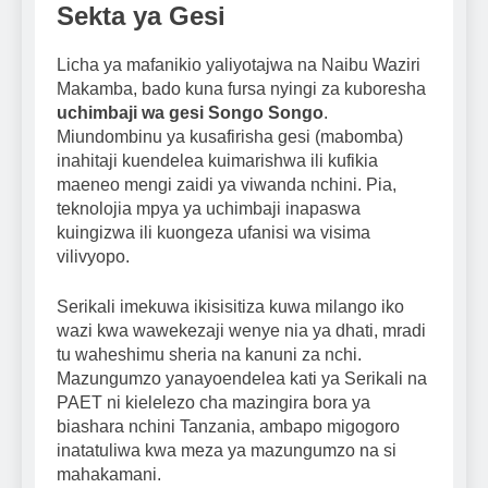
Sekta ya Gesi
Licha ya mafanikio yaliyotajwa na Naibu Waziri
Makamba, bado kuna fursa nyingi za kuboresha
uchimbaji wa gesi Songo Songo
.
Miundombinu ya kusafirisha gesi (mabomba)
inahitaji kuendelea kuimarishwa ili kufikia
maeneo mengi zaidi ya viwanda nchini. Pia,
teknolojia mpya ya uchimbaji inapaswa
kuingizwa ili kuongeza ufanisi wa visima
vilivyopo.
Serikali imekuwa ikisisitiza kuwa milango iko
wazi kwa wawekezaji wenye nia ya dhati, mradi
tu waheshimu sheria na kanuni za nchi.
Mazungumzo yanayoendelea kati ya Serikali na
PAET ni kielelezo cha mazingira bora ya
biashara nchini Tanzania, ambapo migogoro
inatatuliwa kwa meza ya mazungumzo na si
mahakamani.