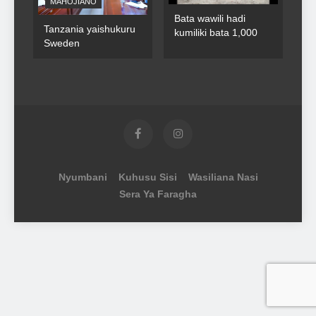
MAHOJIANO
Bata wawili hadi
Tanzania yaishukuru
kumiliki bata 1,000
Sweden
Nyumbani
Kuhusu Sisi
Wasiliana Nasi
Sera Ya Faragha