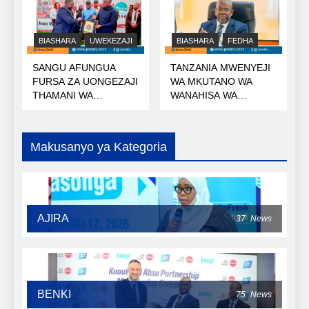
BIASHARA
UWEKEZAJI
BIASHARA
FEDHA
SANGU AFUNGUA
TANZANIA MWENYEJI
FURSA ZA UONGEZAJI
WA MKUTANO WA
THAMANI WA
WANAHISA WA
KOROSHO
AFRICA50
Makusanyo ya Kategoria
AJIRA
37
News
BENKI
75
News