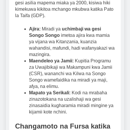
gesi asilia mapema miaka ya 2000, kisiwa hiki
kimekuwa kikitoa mchango mkubwa katika Pato
la Taifa (GDP).
Ajira:
Miradi ya
uchimbaji wa gesi
Songo Songo
imetoa ajira kwa mamia
ya vijana wa Kitanzania, kuanzia
wahandisi, mafundi, hadi wafanyakazi wa
mazingira.
Maendeleo ya Jamii:
Kupitia Programu
za Uwajibikaji wa Makampuni kwa Jamii
(CSR), wananchi wa Kilwa na Songo
Songo wamefaidika na miradi ya maji,
afya, na elimu.
Mapato ya Serikali:
Kodi na mrabaha
zinazotokana na uzalishaji wa gesi
zinasaidia kugharamia miradi mingine ya
kijamii kote nchini.
Changamoto na Fursa katika