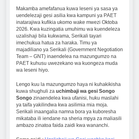
Makamba amefafanua kuwa leseni ya sasa ya
uendelezaji gesi asilia kwa kampuni ya PAET
inatarajiwa kufikia ukomo wake mwezi Oktoba
2026. Kwa kuzingatia umuhimu wa kuendeleza
uzalishaji bila kukwama, Serikali tayari
imechukua hatua za haraka. Timu ya
majadiliano ya Serikali (Government Negotiation
Team – GNT) inaendelea na mazungumzo na
PAET kuhusu uwezekano wa kuongeza muda
wa leseni hiyo.
Lengo kuu la mazungumzo haya ni kuhakikisha
kuwa shughuli za
uchimbaji wa gesi Songo
Songo
zinaendelea kwa ufanisi, huku maslahi
ya taifa yakilindwa kwa asilimia mia moja.
Serikali inaangalia namna bora ya kuboresha
mikataba ili iendane na sheria mpya za maliasili
ambazo zinatoa faida zaidi kwa wananchi.