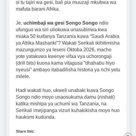
si tu tajiri wa gesi, bali pia muuzaji mkubwa wa
mafuta barani Afrika.
Je,
uchimbaji wa gesi Songo Songo
ndio
ufunguo wa siri uliokuwa unasubiriwa kwa
miaka 50 kuifanya Tanzania kuwa “Saudi Arabia
ya Afrika Mashariki”? Wakati Serikali ikihitimisha
mazungumzo ya leseni Oktoba 2026, macho
yote yatakuwa kwenye vifaa vya uchorongaji
(drill bits) kuona kama vitagusa “dhahabu hiyo
nyeusi” ambayo itabadilisha historia ya nchi yetu
milele.
Hadi wakati huo, ukweli unabaki kuwa Songo
Songo ndio moyo unaosukuma damu (nishati)
katika mishipa ya uchumi wa Tanzania, na
Serikali imejipanga vizuri kuhakikisha moyo huo
haukomi kudunda.
Share this: