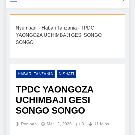
Biashara na Uchumi
taarifa mpya za biashara, uwekezaji, ajira,
kilimo, mitindo, na burudani kwa Kiswahili,
Tanzania
pamoja na mwongozo wa kufanikisha
Nyumbani
-
Habari Tanzania
-
TPDC
mafanikio yako.
YAONGOZA UCHIMBAJI GESI SONGO
SONGO
HABARI TANZANIA
NISHATI
TPDC YAONGOZA
UCHIMBAJI GESI
SONGO SONGO
Peninah
Mei 12, 2026
0
11 Mins