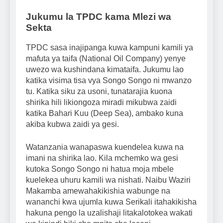
Jukumu la TPDC kama Mlezi wa
Sekta
TPDC sasa inajipanga kuwa kampuni kamili ya
mafuta ya taifa (National Oil Company) yenye
uwezo wa kushindana kimataifa. Jukumu lao
katika visima tisa vya Songo Songo ni mwanzo
tu. Katika siku za usoni, tunatarajia kuona
shirika hili likiongoza miradi mikubwa zaidi
katika Bahari Kuu (Deep Sea), ambako kuna
akiba kubwa zaidi ya gesi.
Watanzania wanapaswa kuendelea kuwa na
imani na shirika lao. Kila mchemko wa gesi
kutoka Songo Songo ni hatua moja mbele
kuelekea uhuru kamili wa nishati. Naibu Waziri
Makamba amewahakikishia wabunge na
wananchi kwa ujumla kuwa Serikali itahakikisha
hakuna pengo la uzalishaji litakalotokea wakati