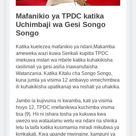
Mafanikio ya TPDC katika
Uchimbaji wa Gesi Songo
Songo
Katika kuelezea mafanikio ya ndani,Makamba
ameweka wazi kuwa Serikali kupitia TPDC
imekuwa mstari wa mbele katika kuhakikisha
rasilimali ya gesi asilia inawanufaisha
Watanzania. Katika Kitalu cha Songo Songo,
kuna jumla ya visima 12 ambavyo vimechimbwa
ili kuhakikisha upatikanaji wa nishati ya uhakika.
Jambo la kujivunia ni kwamba, kati ya visima
hivyo 12, TPDC imefanikiwa kuchimba visima
tisa (9). Hii ni ishara tosha ya kukuwa kwa
uwezo wa wataalamu wetu wa ndani na shirika
letu la taifa katika kusimamia miradi mikubwa ya
kimkakati. Kwa upande mwingine, kampuni ya