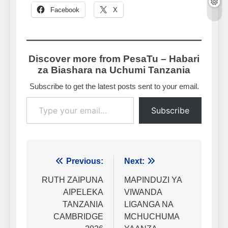
Facebook
X
Discover more from PesaTu – Habari
za Biashara na Uchumi Tanzania
Subscribe to get the latest posts sent to your email.
Type your email…
Subscribe
Urambazaji
Previous:
Next:
wa
RUTH ZAIPUNA
MAPINDUZI YA
AIPELEKA
VIWANDA
chapisho
TANZANIA
LIGANGA NA
CAMBRIDGE
MCHUCHUMA