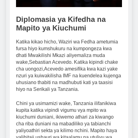
Diplomasia ya Kifedha na
Mapito ya Kiuchumi
Katika kikao hicho, Waziri wa Fedha ametumia
fursa hiyo kumshukuru na kumpongeza kwa
dhati Mwakilishi Mkazi aliyemaliza muda
wake,Sebastian Acevedo. Katika kipindi chake
cha uongozi,Acevedo amesifika kwa kazi yake
nzuri ya kuiwakilisha IMF na kuendelea kujenga
uhusiano thabiti na madhubuti kati ya taasisi
hiyo na Serikali ya Tanzania.
Chini ya usimamizi wake, Tanzania ilifanikiwa
kupita katika vipindi vigumu vya mpito wa
kiuchumi duniani, ikiwemo athari za kiwango
cha riba duniani na mabadiliko ya tabianchi
yaliyoathiri sekta ya kilimo nchini. Mapito haya
yalihitaji ushauri wa kitaalamu na utulivu wa