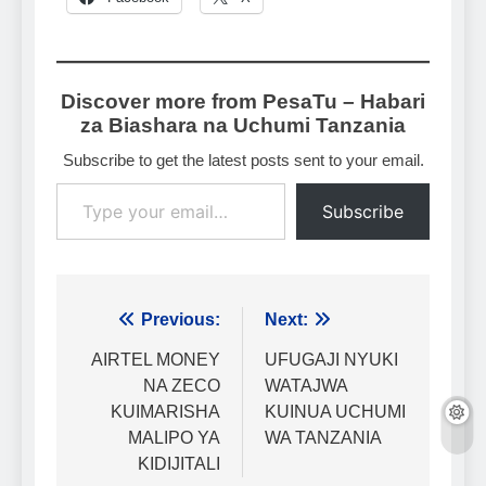
Discover more from PesaTu – Habari
za Biashara na Uchumi Tanzania
Subscribe to get the latest posts sent to your email.
Type your email…
Subscribe
Urambazaji
Previous:
Next:
wa
AIRTEL MONEY
UFUGAJI NYUKI
NA ZECO
WATAJWA
chapisho
KUIMARISHA
KUINUA UCHUMI
MALIPO YA
WA TANZANIA
KIDIJITALI