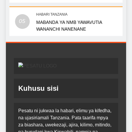
HABARI TANZANIA
05
MABANDA YA NMB YAWAVUTIA
WANANCHI NANENANE
Kuhusu sisi
Pesatu ni jukwaa la habari, elimu ya kifedha,
na ujasiriamali Tanzania. Pata taarifa mpya
za biashara, uwekezaji, ajira, kilimo, mitindo,
na burudani kwa Kiswahili, pamoja na