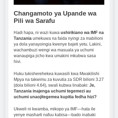
Changamoto ya Upande wa
Pili wa Sarafu
Hadi hapa, ni wazi kuwa
ushirikiano wa IMF na
Tanzania
umekuwa na faida nyingi za mabilioni
ya dola yanayoingia kwenye bajeti yetu. Lakini,
wachambuzi wengi wa masuala ya uchumi
wanaupiga jicho kwa umakini mkubwa sasa
hivi.
Huku tukisherehekea kuwasili kwa Mwakilishi
Mpya na takwimu za kuvutia za SDR bilioni 3.27
(dola bilioni 4.64), swali kubwa linabaki:
Je,
Tanzania inajenga uchumi tegemezi au
uchumi unaojitegemea kupitia fedha hizi?
Ukweli ni kwamba, mikopo ya IMF—hata ile
yenye masharti nafuu kabisa—bado inabaki