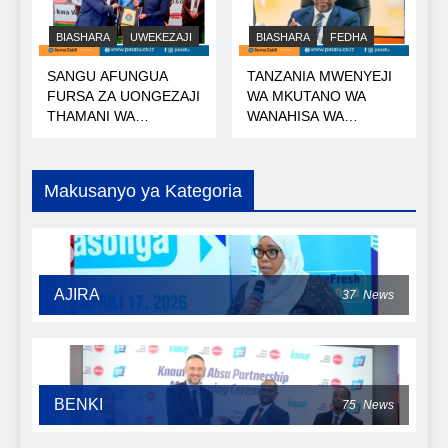
BIASHARA
UWEKEZAJI
BIASHARA
FEDHA
SANGU AFUNGUA
TANZANIA MWENYEJI
FURSA ZA UONGEZAJI
WA MKUTANO WA
THAMANI WA
WANAHISA WA
KOROSHO
AFRICA50
Makusanyo ya Kategoria
AJIRA
37
News
BENKI
75
News