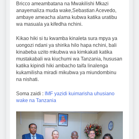
Bricco ameambatana na Mwakilishi Mkazi
anayemaliza muda wake,Sebastian Acevedo,
ambaye ameacha alama kubwa katika uratibu
wa masuala ya kifedha nchini.
Kikao hiki si tu kwamba kinaleta sura mpya ya
uongozi ndani ya shirika hilo hapa nchini, bali
kinabeba uzito mkubwa wa kimkakati katika
mustakabali wa kiuchumi wa Tanzania, hususan
katika kipindi hiki ambacho taifa linalenga
kukamilisha miradi mikubwa ya miundombinu
na nishati.
Soma zaidi :
IMF yazidi kuimarisha uhusiano
wake na Tanzania