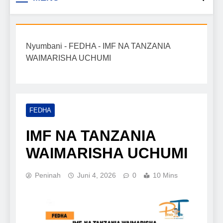
Biashara na Uchumi
taarifa mpya za biashara, uwekezaji, ajira,
kilimo, mitindo, na burudani kwa Kiswahili,
Tanzania
pamoja na mwongozo wa kufanikisha
Nyumbani
-
FEDHA
-
IMF NA TANZANIA
mafanikio yako.
WAIMARISHA UCHUMI
FEDHA
IMF NA TANZANIA
WAIMARISHA UCHUMI
Peninah
Juni 4, 2026
0
10 Mins