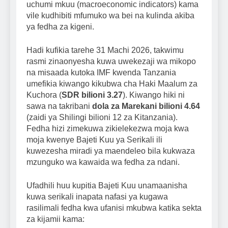
uchumi mkuu (macroeconomic indicators) kama
vile kudhibiti mfumuko wa bei na kulinda akiba
ya fedha za kigeni.
Hadi kufikia tarehe 31 Machi 2026, takwimu
rasmi zinaonyesha kuwa uwekezaji wa mikopo
na misaada kutoka IMF kwenda Tanzania
umefikia kiwango kikubwa cha Haki Maalum za
Kuchora (
SDR bilioni 3.27
). Kiwango hiki ni
sawa na takribani
dola za Marekani bilioni 4.64
(zaidi ya Shilingi bilioni 12 za Kitanzania).
Fedha hizi zimekuwa zikielekezwa moja kwa
moja kwenye Bajeti Kuu ya Serikali ili
kuwezesha miradi ya maendeleo bila kukwaza
mzunguko wa kawaida wa fedha za ndani.
Ufadhili huu kupitia Bajeti Kuu unamaanisha
kuwa serikali inapata nafasi ya kugawa
rasilimali fedha kwa ufanisi mkubwa katika sekta
za kijamii kama: