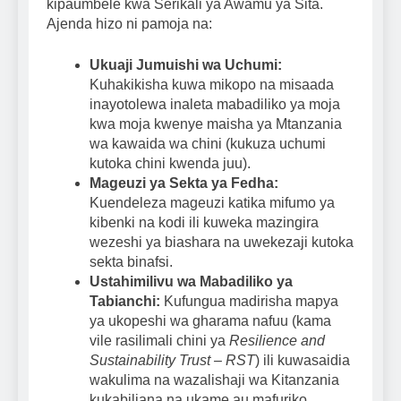
kipaumbele kwa Serikali ya Awamu ya Sita.
Ajenda hizo ni pamoja na:
Ukuaji Jumuishi wa Uchumi:
Kuhakikisha kuwa mikopo na misaada
inayotolewa inaleta mabadiliko ya moja
kwa moja kwenye maisha ya Mtanzania
wa kawaida wa chini (kukuza uchumi
kutoka chini kwenda juu).
Mageuzi ya Sekta ya Fedha:
Kuendeleza mageuzi katika mifumo ya
kibenki na kodi ili kuweka mazingira
wezeshi ya biashara na uwekezaji kutoka
sekta binafsi.
Ustahimilivu wa Mabadiliko ya
Tabianchi:
Kufungua madirisha mapya
ya ukopeshi wa gharama nafuu (kama
vile rasilimali chini ya
Resilience and
Sustainability Trust – RST
) ili kuwasaidia
wakulima na wazalishaji wa Kitanzania
kukabiliana na ukame au mafuriko.