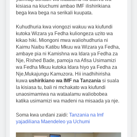
kisiasa na kiuchumi ambao IMF ilishirikiana
bega kwa bega na serikali kuupata.
Kuhudhuria kwa viongozi wakuu wa kiufundi
kutoka Wizara ya Fedha kuliongeza uzito wa
kikao hiki. Miongoni mwa waliohudhuria ni
Kaimu Naibu Katibu Mkuu wa Wizara ya Fedha,
ambaye pia ni Kamishna wa Idara ya Fedha za
Nje, Rished Bade, pamoja na Afisa Usimamizi
wa Fedha Mkuu kutoka Idara hiyo ya Fedha za
Nje,Mukajungu Kamuzora. Hii inadhihirisha
kuwa
ushirikiano wa IMF na Tanzania
si suala
la kisiasa tu, bali ni mchakato wa kiufundi
unaosimamiwa na wataalamu waliobobea
katika usimamizi wa madeni na misaada ya nje.
Soma kwa undani zaidi:
Tanzania na Imf
yajadiliana Maendeleo ya Uchumi