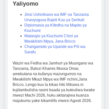
Yaliyomo
Jinsi Ushirikiano wa IMF na Tanzania
Unavyogusa Bajeti Kuu ya Serikali
Diplomasia ya Kifedha na Mapito ya
Kiuchumi
Matarajio ya Kiuchumi Chini ya
Mwakilishi Mpya, Jana Bricco
Changamoto ya Upande wa Pili wa
Sarafu
Waziri wa Fedha wa Jamhuri ya Muungano wa
Tanzania, Balozi Khamis Mussa Omar,
amekutana na kufanya mazungumzo na
Mwakilishi Mkazi Mpya wa IMF nchini,Jana
Bricco. Lengo kuu la kikao hiki lilikuwa ni
kujitambulisha rasmi baada ya kuteuliwa kwake
mwezi Machi 2026, huku akitarajiwa kuanza
majukumu yake kikamilifu mwezi Agosti 2026.