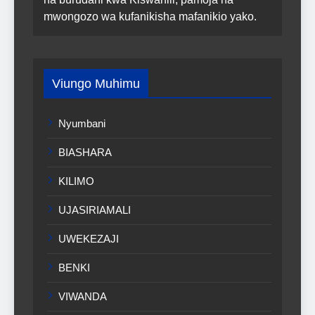
mwongozo wa kufanikisha mafanikio yako.
Viungo Muhimu
Nyumbani
BIASHARA
KILIMO
UJASIRIAMALI
UWEKEZAJI
BENKI
VIWANDA