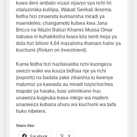
kuwa deni ambalo vizazi vijavyo vya nchi hii
vitalazimika kulilipa. Wakati Serikali ikisema
fedha hizi zinaenda kuimarisha miradi ya
maendeleo, changamoto kubwa kwa Jana
Bricco na Waziri Balozi Khamis Mussa Omar
itakuwa ni kuhakikisha kuwa kila senti moja ya
dola hizi bilioni 4.64 inazalisha thamani halisi ya
kiuchumi (
Return on Investment
).
Kama fedha hizi hazitasaidia nchi kuongeza
uwezo wake wa kuuza bidhaa nje ya nchi
(
exports
) na badala yake zikaishia tu kwenye
matumizi ya kawaida au miradi isiyochochea
mapato ya haraka, basi ushirikiano huu
unaweza kugeuka kuwa mtego wa madeni
unaoweza kubana uhuru wa kiuchumi wa taifa
huko mbeleni.
Share this:
Facebook
X