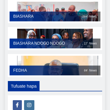
BIASHARA
164
News
BIASHARA NDOGO NDOGO
17
News
FEDHA
64
News
Tufuate hapa