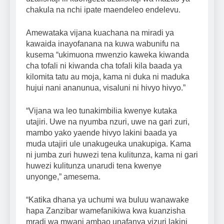
chakula na nchi ipate maendeleo endelevu.
Amewataka vijana kuachana na miradi ya
kawaida inayofanana na kuwa wabunifu na
kusema “ukimuona mwenzio kaweka kiwanda
cha tofali ni kiwanda cha tofali kila baada ya
kilomita tatu au moja, kama ni duka ni maduka
hujui nani ananunua, visaluni ni hivyo hivyo.”
“Vijana wa leo tunakimbilia kwenye kutaka
utajiri. Uwe na nyumba nzuri, uwe na gari zuri,
mambo yako yaende hivyo lakini baada ya
muda utajiri ule unakugeuka unakupiga. Kama
ni jumba zuri huwezi tena kulitunza, kama ni gari
huwezi kulitunza unarudi tena kwenye
unyonge,” amesema.
“Katika dhana ya uchumi wa buluu wanawake
hapa Zanzibar wamefanikiwa kwa kuanzisha
mradi wa mwani ambao unafanya vizuri lakini