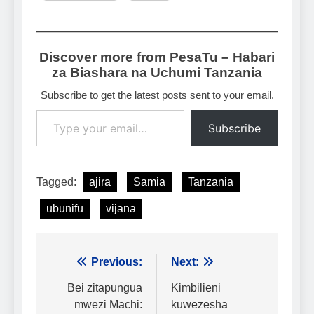
Discover more from PesaTu – Habari
za Biashara na Uchumi Tanzania
Subscribe to get the latest posts sent to your email.
Type your email…
Subscribe
Tagged:
ajira
Samia
Tanzania
ubunifu
vijana
Urambazaji
Previous:
Next:
wa
Bei zitapungua
Kimbilieni
mwezi Machi:
kuwezesha