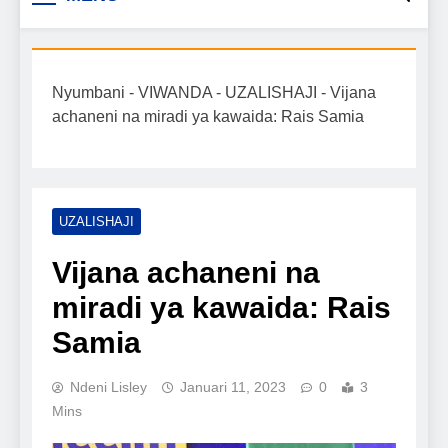
Biashara na Uchumi
taarifa mpya za biashara, uwekezaji, ajira,
kilimo, mitindo, na burudani kwa Kiswahili,
Tanzania
pamoja na mwongozo wa kufanikisha
Nyumbani
-
VIWANDA
-
UZALISHAJI
-
Vijana
mafanikio yako.
achaneni na miradi ya kawaida: Rais Samia
UZALISHAJI
Vijana achaneni na
miradi ya kawaida: Rais
Samia
Ndeni Lisley
Januari 11, 2023
0
3
Mins