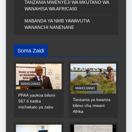
TANZANIA MWENYEJI WA MKUTANO WA
WANAHISA WA AFRICA50
MABANDA YA NMB YAWAVUTIA
WANANCHI NANENANE
Soma Zaidi
MAHOJIANO
MAHOJIANO
PPAA yaokoa bilioni
Tanzania ya kwanza
567.6 katika
kilimo cha mwani
michakato ya zabuni
Afrika
za umma