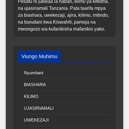
Pesatu ni jukwaa la habari, elimu ya kifedha,
na ujasiriamali Tanzania. Pata taarifa mpya
za biashara, uwekezaji, ajira, kilimo, mitindo,
na burudani kwa Kiswahili, pamoja na
mwongozo wa kufanikisha mafanikio yako.
Viungo Muhimu
Nyumbani
BIASHARA
KILIMO
UJASIRIAMALI
UWEKEZAJI