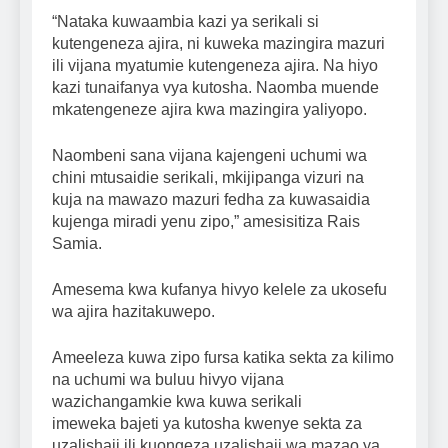
“Nataka kuwaambia kazi ya serikali si
kutengeneza ajira, ni kuweka mazingira mazuri
ili vijana myatumie kutengeneza ajira. Na hiyo
kazi tunaifanya vya kutosha. Naomba muende
mkatengeneze ajira kwa mazingira yaliyopo.
Naombeni sana vijana kajengeni uchumi wa
chini mtusaidie serikali, mkijipanga vizuri na
kuja na mawazo mazuri fedha za kuwasaidia
kujenga miradi yenu zipo,” amesisitiza Rais
Samia.
Amesema kwa kufanya hivyo kelele za ukosefu
wa ajira hazitakuwepo.
Ameeleza kuwa zipo fursa katika sekta za kilimo
na uchumi wa buluu hivyo vijana
wazichangamkie kwa kuwa serikali
imeweka bajeti ya kutosha kwenye sekta za
uzalishaji ili kuongeza uzalishaji wa mazao ya