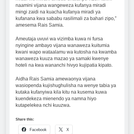
naamini vijana wangeweza kufanya miradi
mingi zaidi na kuacha kufanya miradi ya
kufanana kwa sababu rasilimali za bahari zipo,”
amesema Rais Samia.
Ameutaja uvuvi wa vizimba kuwa ni fursa
nyingine ambayo vijana wanaweza kuitumia
kwani wapo wataalamu wa kutosha na kwamba
wanaweza kuuza mazao ya samaki kwenye
hoteli na kwa wananchi hivyo kujipatia kipato.
Aidha Rais Samia amewaonya vijana
wasiopenda kujishughulisha na wenye tabia ya
kutaka kufanyiwa kila kitu na kusema kuwa
kuendekeza mienendo ya namna hiyo
kutapelekea nchi kuuzwa.
Share this:
Facebook
X