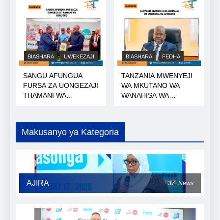
BIASHARA
UWEKEZAJI
BIASHARA
FEDHA
SANGU AFUNGUA
TANZANIA MWENYEJI
FURSA ZA UONGEZAJI
WA MKUTANO WA
THAMANI WA
WANAHISA WA
KOROSHO
AFRICA50
Makusanyo ya Kategoria
AJIRA
37
News