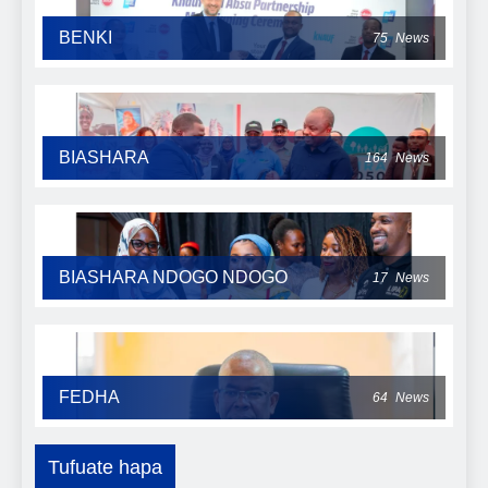
BENKI
75
News
BIASHARA
164
News
BIASHARA NDOGO NDOGO
17
News
FEDHA
64
News
Tufuate hapa