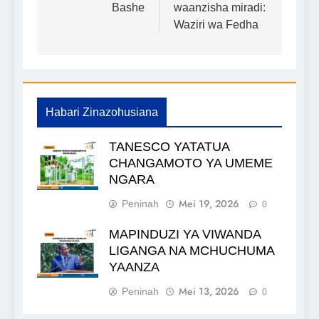
chapisho
Bashe
waanzisha miradi:
Waziri wa Fedha
Habari Zinazohusiana
TANESCO YATATUA
CHANGAMOTO YA UMEME
NGARA
Mei 19, 2026
Peninah
0
MAPINDUZI YA VIWANDA
LIGANGA NA MCHUCHUMA
YAANZA
Mei 13, 2026
Peninah
0