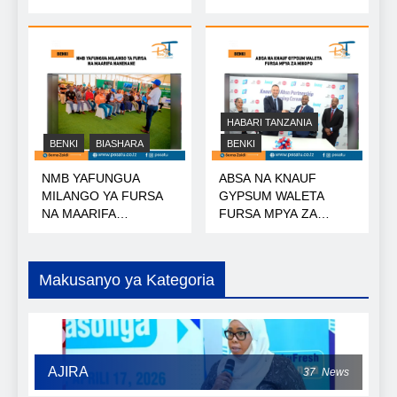
NISHATI
HABARI TANZANIA
BENKI
BIASHARA
BENKI
NMB YAFUNGUA
ABSA NA KNAUF
MILANGO YA FURSA
GYPSUM WALETA
NA MAARIFA
FURSA MPYA ZA
NANENANE
MIKOPO
Makusanyo ya Kategoria
AJIRA
37
News