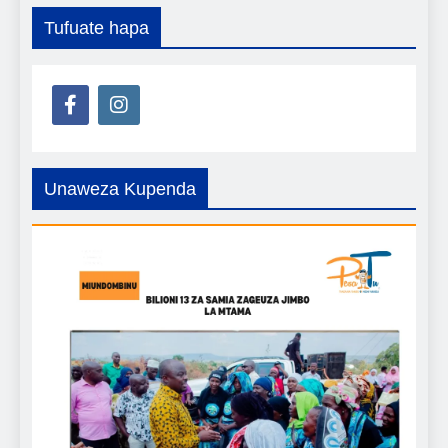
Tufuate hapa
Unaweza Kupenda