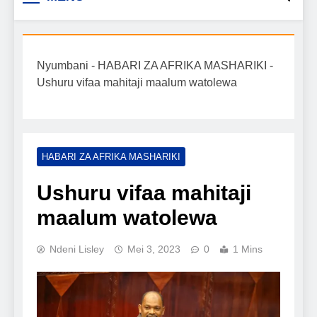
Biashara na Uchumi
taarifa mpya za biashara, uwekezaji, ajira,
kilimo, mitindo, na burudani kwa Kiswahili,
Tanzania
pamoja na mwongozo wa kufanikisha
Nyumbani
-
HABARI ZA AFRIKA MASHARIKI
-
mafanikio yako.
Ushuru vifaa mahitaji maalum watolewa
HABARI ZA AFRIKA MASHARIKI
Ushuru vifaa mahitaji
maalum watolewa
Ndeni Lisley
Mei 3, 2023
0
1 Mins