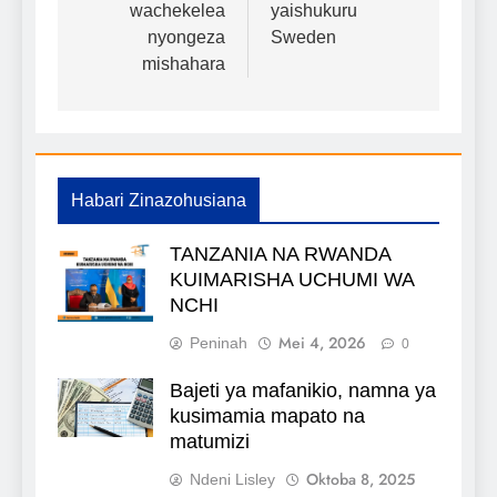
wachekelea
yaishukuru
chapisho
nyongeza
Sweden
mishahara
Habari Zinazohusiana
TANZANIA NA RWANDA
KUIMARISHA UCHUMI WA
NCHI
Mei 4, 2026
Peninah
0
Bajeti ya mafanikio, namna ya
kusimamia mapato na
matumizi
Oktoba 8, 2025
Ndeni Lisley