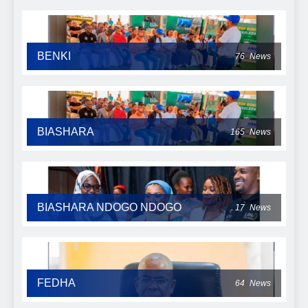
BENKI
76
News
BIASHARA
165
News
BIASHARA NDOGO NDOGO
17
News
FEDHA
64
News