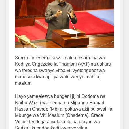
Serikali imesema kuwa inatoa msamaha wa
Kodi ya Ongezeko la Thamani (VAT) na ushuru
wa forodha kwenye vifaa vilivyotengenezwa
mahususi kwa ajili ya watu wenye mahitaji
maalum.
Hayo yameelezwa bungeni jijini Dodoma na
Naibu Waziri wa Fedha na Mipango Hamad
Hassan Chande (Mb) alipokuwa akijibu swali la
Mbunge wa Viti Maalum (Chadema), Grace
Victor Tendega aliyetaka kujua utayari wa
Serikali kuondoa kodi kwenye vifaa