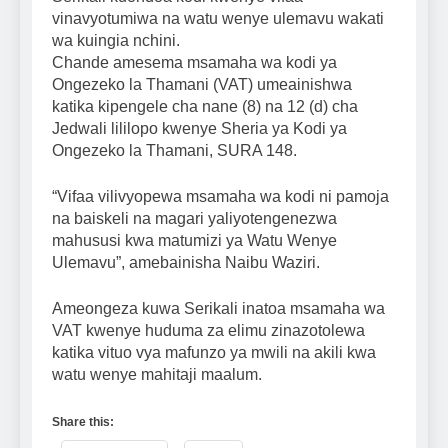
vinavyotumiwa na watu wenye ulemavu wakati
wa kuingia nchini.
Chande amesema msamaha wa kodi ya
Ongezeko la Thamani (VAT) umeainishwa
katika kipengele cha nane (8) na 12 (d) cha
Jedwali lililopo kwenye Sheria ya Kodi ya
Ongezeko la Thamani, SURA 148.
“Vifaa vilivyopewa msamaha wa kodi ni pamoja
na baiskeli na magari yaliyotengenezwa
mahususi kwa matumizi ya Watu Wenye
Ulemavu”, amebainisha Naibu Waziri.
Ameongeza kuwa Serikali inatoa msamaha wa
VAT kwenye huduma za elimu zinazotolewa
katika vituo vya mafunzo ya mwili na akili kwa
watu wenye mahitaji maalum.
Share this: