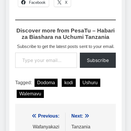
Facebook
X
Discover more from PesaTu – Habari
za Biashara na Uchumi Tanzania
Subscribe to get the latest posts sent to your email.
Type your email…
Subscribe
Tagged:
Dodoma
kodi
Ushuru
Walemavu
Urambazaji
Previous:
Next:
wa
Wafanyakazi
Tanzania