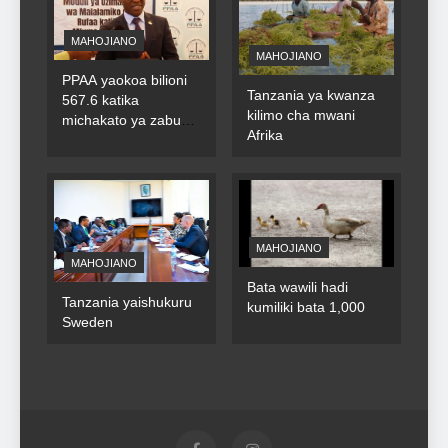
MAHOJIANO
MAHOJIANO
PPAA yaokoa bilioni
Tanzania ya kwanza
567.6 katika
kilimo cha mwani
michakato ya zabuni
Afrika
za umma
MAHOJIANO
MAHOJIANO
Bata wawili hadi
Tanzania yaishukuru
kumiliki bata 1,000
Sweden