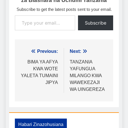
za Biashara na Uchumi Tanzania
Subscribe to get the latest posts sent to your email.
Type your email…
Subscribe
Urambazaji
Previous:
Next:
wa
BIMA YA AFYA
TANZANIA
KWA WOTE
YAFUNGUA
chapisho
YALETA TUMAINI
MILANGO KWA
JIPYA
WAWEKEZAJI
WA UINGEREZA
Habari Zinazohusiana