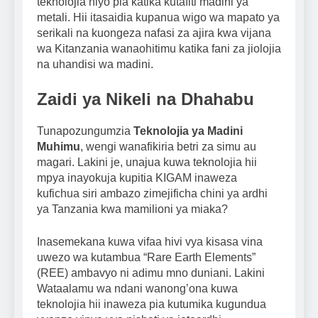
teknolojia hiyo pia katika kutafiti madini ya
metali. Hii itasaidia kupanua wigo wa mapato ya
serikali na kuongeza nafasi za ajira kwa vijana
wa Kitanzania wanaohitimu katika fani za jiolojia
na uhandisi wa madini.
Zaidi ya Nikeli na Dhahabu
Tunapozungumzia
Teknolojia ya Madini
Muhimu
, wengi wanafikiria betri za simu au
magari. Lakini je, unajua kuwa teknolojia hii
mpya inayokuja kupitia KIGAM inaweza
kufichua siri ambazo zimejificha chini ya ardhi
ya Tanzania kwa mamilioni ya miaka?
Inasemekana kuwa vifaa hivi vya kisasa vina
uwezo wa kutambua “Rare Earth Elements”
(REE) ambavyo ni adimu mno duniani. Lakini
Wataalamu wa ndani wanong’ona kuwa
teknolojia hii inaweza pia kutumika kugundua