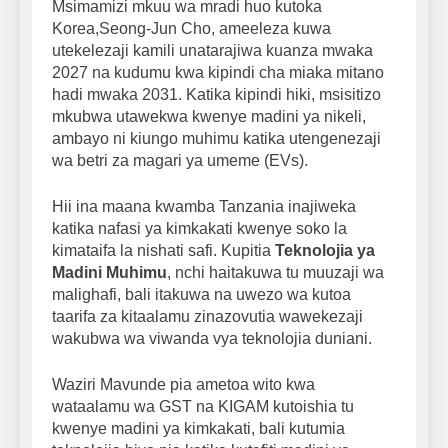
Msimamizi mkuu wa mradi huo kutoka
Korea,Seong-Jun Cho, ameeleza kuwa
utekelezaji kamili unatarajiwa kuanza mwaka
2027 na kudumu kwa kipindi cha miaka mitano
hadi mwaka 2031. Katika kipindi hiki, msisitizo
mkubwa utawekwa kwenye madini ya nikeli,
ambayo ni kiungo muhimu katika utengenezaji
wa betri za magari ya umeme (EVs).
Hii ina maana kwamba Tanzania inajiweka
katika nafasi ya kimkakati kwenye soko la
kimataifa la nishati safi. Kupitia
Teknolojia ya
Madini Muhimu
, nchi haitakuwa tu muuzaji wa
malighafi, bali itakuwa na uwezo wa kutoa
taarifa za kitaalamu zinazovutia wawekezaji
wakubwa wa viwanda vya teknolojia duniani.
Waziri Mavunde pia ametoa wito kwa
wataalamu wa GST na KIGAM kutoishia tu
kwenye madini ya kimkakati, bali kutumia