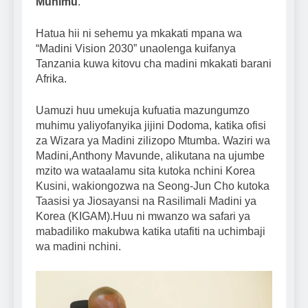
Muhimu
.
Hatua hii ni sehemu ya mkakati mpana wa
“Madini Vision 2030” unaolenga kuifanya
Tanzania kuwa kitovu cha madini mkakati barani
Afrika.
Uamuzi huu umekuja kufuatia mazungumzo
muhimu yaliyofanyika jijini Dodoma, katika ofisi
za Wizara ya Madini zilizopo Mtumba. Waziri wa
Madini,Anthony Mavunde, alikutana na ujumbe
mzito wa wataalamu sita kutoka nchini Korea
Kusini, wakiongozwa na Seong-Jun Cho kutoka
Taasisi ya Jiosayansi na Rasilimali Madini ya
Korea (KIGAM).Huu ni mwanzo wa safari ya
mabadiliko makubwa katika utafiti na uchimbaji
wa madini nchini.