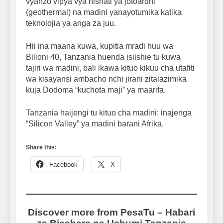
vyanzo vipya vya nishati ya jotoardhi
(geothermal) na madini yanayotumika katika
teknolojia ya anga za juu.
Hii ina maana kuwa, kupitia mradi huu wa
Bilioni 40, Tanzania huenda isiishie tu kuwa
tajiri wa madini, bali ikawa kituo kikuu cha utafiti
wa kisayansi ambacho nchi jirani zitalazimika
kuja Dodoma “kuchota maji” ya maarifa.
Tanzania haijengi tu kituo cha madini; inajenga
“Silicon Valley” ya madini barani Afrika.
Share this:
Facebook
X
Discover more from PesaTu – Habari