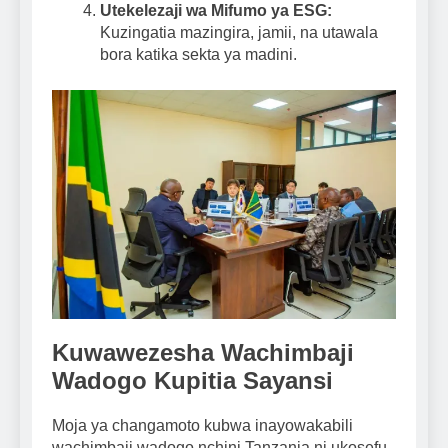
Utekelezaji wa Mifumo ya ESG:
Kuzingatia mazingira, jamii, na utawala
bora katika sekta ya madini.
Kuwawezesha Wachimbaji
Wadogo Kupitia Sayansi
Moja ya changamoto kubwa inayowakabili
wachimbaji wadogo nchini Tanzania ni ukosefu