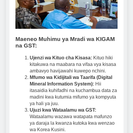
Maeneo Muhimu ya Mradi wa KIGAM
na GST:
Ujenzi wa Kituo cha Kisasa:
Kituo hiki
kitakuwa na maabara na vifaa vya kisasa
ambavyo havijawahi kuwepo nchini.
Mfumo wa Kidijitali wa Taarifa (Digital
Mineral Information System):
Hii
itasaidia kuhifadhi na kuchambua data za
madini kwa kutumia mifumo ya kompyuta
ya hali ya juu.
Ujuzi kwa Wataalamu wa GST:
Wataalamu wazawa watapata mafunzo
ya daraja la kwanza kutoka kwa wenzao
wa Korea Kusini.