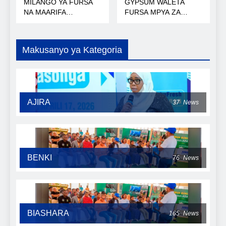
MILANGO YA FURSA
GYPSUM WALETA
NA MAARIFA
FURSA MPYA ZA
NANENANE
MIKOPO
Makusanyo ya Kategoria
AJIRA
37
News
BENKI
76
News
BIASHARA
165
News