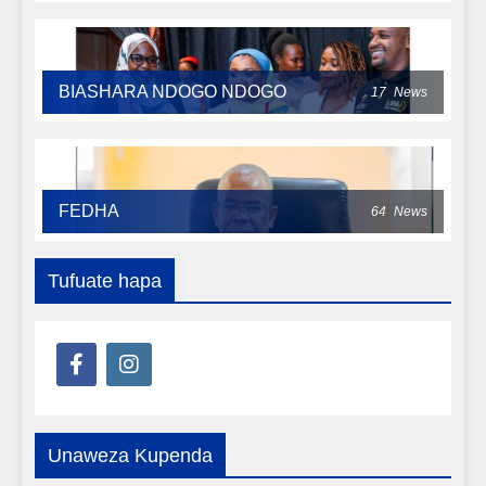
BIASHARA NDOGO NDOGO
17
News
FEDHA
64
News
Tufuate hapa
Unaweza Kupenda