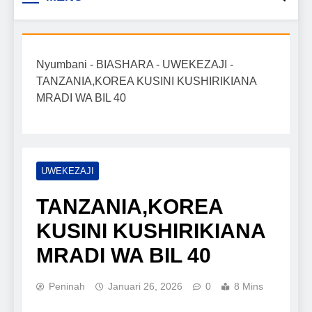
Biashara na Uchumi
taarifa mpya za biashara, uwekezaji, ajira,
kilimo, mitindo, na burudani kwa Kiswahili,
Tanzania
pamoja na mwongozo wa kufanikisha
Nyumbani
-
BIASHARA
-
UWEKEZAJI
-
mafanikio yako.
TANZANIA,KOREA KUSINI KUSHIRIKIANA
MRADI WA BIL 40
UWEKEZAJI
TANZANIA,KOREA
KUSINI KUSHIRIKIANA
MRADI WA BIL 40
Peninah
Januari 26, 2026
0
8 Mins