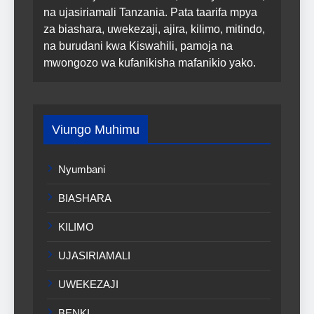
na ujasiriamali Tanzania. Pata taarifa mpya
za biashara, uwekezaji, ajira, kilimo, mitindo,
na burudani kwa Kiswahili, pamoja na
mwongozo wa kufanikisha mafanikio yako.
Viungo Muhimu
Nyumbani
BIASHARA
KILIMO
UJASIRIAMALI
UWEKEZAJI
BENKI