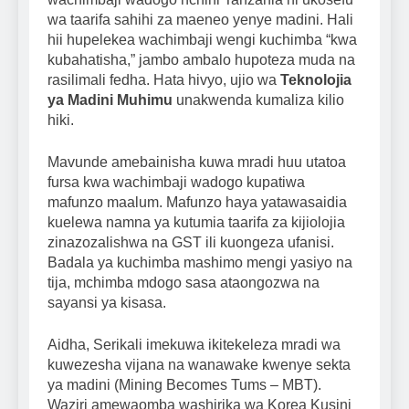
wa taarifa sahihi za maeneo yenye madini. Hali
hii hupelekea wachimbaji wengi kuchimba “kwa
kubahatisha,” jambo ambalo hupoteza muda na
rasilimali fedha. Hata hivyo, ujio wa
Teknolojia
ya Madini Muhimu
unakwenda kumaliza kilio
hiki.
Mavunde amebainisha kuwa mradi huu utatoa
fursa kwa wachimbaji wadogo kupatiwa
mafunzo maalum. Mafunzo haya yatawasaidia
kuelewa namna ya kutumia taarifa za kijiolojia
zinazozalishwa na GST ili kuongeza ufanisi.
Badala ya kuchimba mashimo mengi yasiyo na
tija, mchimba mdogo sasa ataongozwa na
sayansi ya kisasa.
Aidha, Serikali imekuwa ikitekeleza mradi wa
kuwezesha vijana na wanawake kwenye sekta
ya madini (Mining Becomes Tums – MBT).
Waziri amewaomba washirika wa Korea Kusini