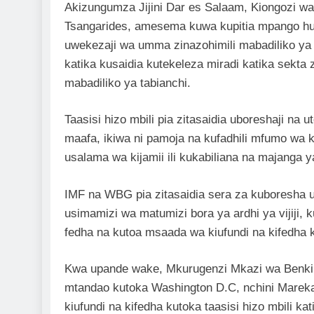
Akizungumza Jijini Dar es Salaam, Kiongozi w
Tsangarides, amesema kuwa kupitia mpango hu
uwekezaji wa umma zinazohimili mabadiliko ya ta
katika kusaidia kutekeleza miradi katika sekta
mabadiliko ya tabianchi.
Taasisi hizo mbili pia zitasaidia uboreshaji na
maafa, ikiwa ni pamoja na kufadhili mfumo wa k
usalama wa kijamii ili kukabiliana na majanga y
IMF na WBG pia zitasaidia sera za kuboresha u
usimamizi wa matumizi bora ya ardhi ya vijiji, 
fedha na kutoa msaada wa kiufundi na kifedha kw
Kwa upande wake, Mkurugenzi Mkazi wa Benki 
mtandao kutoka Washington D.C, nchini Mareka
kiufundi na kifedha kutoka taasisi hizo mbili ka