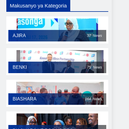
Makusanyo ya Kategoria
AJIRA
37
News
BENKI
75
News
BIASHARA
164
News