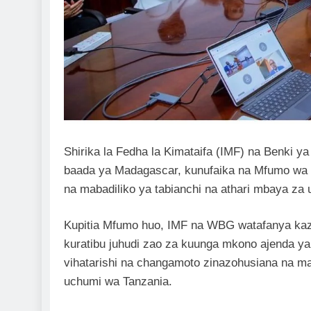
Shirika la Fedha la Kimataifa (IMF) na Benki y
baada ya Madagascar, kunufaika na Mfumo wa U
na mabadiliko ya tabianchi na athari mbaya za 
Kupitia Mfumo huo, IMF na WBG watafanya kaz
kuratibu juhudi zao za kuunga mkono ajenda ya 
vihatarishi na changamoto zinazohusiana na mab
uchumi wa Tanzania.