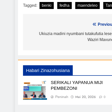
Tagged:
benki
fedha
maendeleo
Tan
Urambazaji
Previou
wa
Ukiuzia madini nyumbani tutakufutia lese
Waziri Mavun
chapisho
Habari Zinazohusiana
SERIKALI YAPANUA MIJI
PEMBEZONI
Mei 20, 2026
Peninah
0