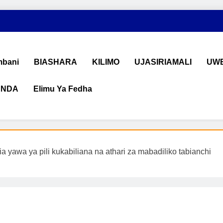
bani
BIASHARA
KILIMO
UJASIRIAMALI
UWE
ANDA
Elimu Ya Fedha
shara na Uchumi Tanzania
na ujasiriamali Tanzania. Pata taarifa mpya za biashara, uwekeza
a yawa ya pili kukabiliana na athari za mabadiliko tabianchi