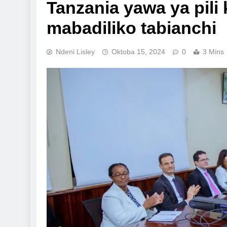
Tanzania yawa ya pili 
mabadiliko tabianchi
Ndeni Lisley
Oktoba 15, 2024
0
3 Mins