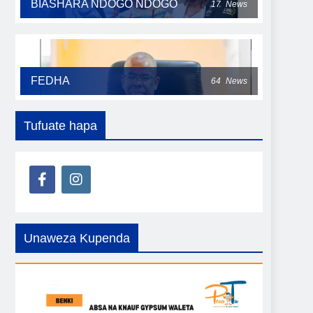
BIASHARA NDOGO NDOGO
17
News
FEDHA
64
News
Tufuate hapa
Unaweza Kupenda