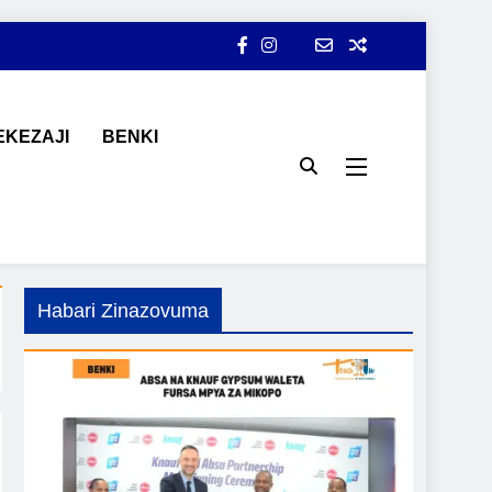
KEZAJI
BENKI
ji, ajira, kilimo, mitindo, na burudani kwa Kiswahili, pamoja na
Habari Zinazovuma