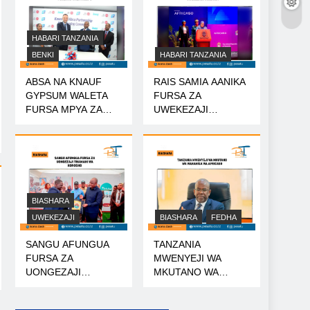
HABARI TANZANIA
BENKI
HABARI TANZANIA
ABSA NA KNAUF
RAIS SAMIA AANIKA
GYPSUM WALETA
FURSA ZA
FURSA MPYA ZA
UWEKEZAJI
MIKOPO
TANZANIA
BIASHARA
UWEKEZAJI
BIASHARA
FEDHA
SANGU AFUNGUA
TANZANIA
FURSA ZA
MWENYEJI WA
UONGEZAJI
MKUTANO WA
THAMANI WA
WANAHISA WA
KOROSHO
AFRICA50