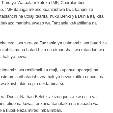
a Timu ya Wataalam kutoka IMF, Charalambos
o, IMF itaunga mkono kuanzishwa kwa kanuni za
bianchi na utoaji taarifa, huku Benki ya Dunia itajikita
 zitakazoimarisha uwezo wa Tanzania kukabiliana na
 utekelezaji wa sera ya Tanzania ya usimamizi wa hatari za
ukabiliana na hatari hizo na uimarishaji wa mtandao wa
a hali ya hewa.
simamizi wa rasilimali za maji, kupanua upangaji na
kusimamia vihatarishi vya hali ya hewa katika uchumi na
a kuishirikisha pia sekta binafsi.
ya Dunia, Nathan Belete, akizungumza kwa njia ya
ni, alisema kuwa Tanzania itanufaika na msaada wa
tika kutekeleza miradi mbalimbali.