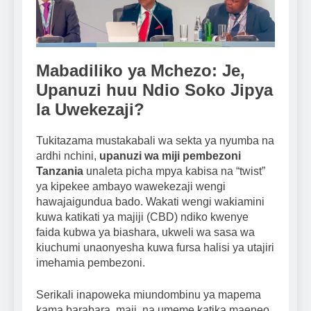
Mabadiliko ya Mchezo: Je,
Upanuzi huu Ndio Soko Jipya
la Uwekezaji?
Tukitazama mustakabali wa sekta ya nyumba na
ardhi nchini,
upanuzi wa miji pembezoni
Tanzania
unaleta picha mpya kabisa na “twist”
ya kipekee ambayo wawekezaji wengi
hawajaigundua bado. Wakati wengi wakiamini
kuwa katikati ya majiji (CBD) ndiko kwenye
faida kubwa ya biashara, ukweli wa sasa wa
kiuchumi unaonyesha kuwa fursa halisi ya utajiri
imehamia pembezoni.
Serikali inapoweka miundombinu ya mapema
kama barabara, maji, na umeme katika maeneo