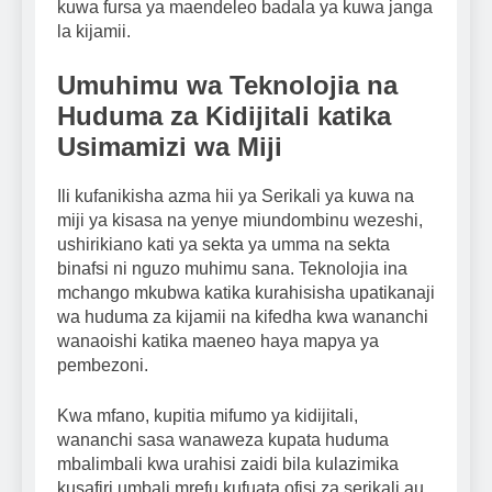
kuwa fursa ya maendeleo badala ya kuwa janga
la kijamii.
Umuhimu wa Teknolojia na
Huduma za Kidijitali katika
Usimamizi wa Miji
Ili kufanikisha azma hii ya Serikali ya kuwa na
miji ya kisasa na yenye miundombinu wezeshi,
ushirikiano kati ya sekta ya umma na sekta
binafsi ni nguzo muhimu sana. Teknolojia ina
mchango mkubwa katika kurahisisha upatikanaji
wa huduma za kijamii na kifedha kwa wananchi
wanaoishi katika maeneo haya mapya ya
pembezoni.
Kwa mfano, kupitia mifumo ya kidijitali,
wananchi sasa wanaweza kupata huduma
mbalimbali kwa urahisi zaidi bila kulazimika
kusafiri umbali mrefu kufuata ofisi za serikali au