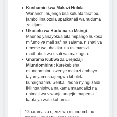
Kushamiri kwa Makazi Holela:
Wananchi hujenga bila kufuata taratibu,
jambo linalozuia upatikanaji wa huduma
za kijamii.
Ukosefu wa Huduma za Msingi:
Maeneo yanayokua bila mipango hukosa
mifumo ya maji safi na salama, nishati ya
umeme wa uhakika, na usimamizi
madhubuti wa usafi wa mazingira.
Gharama Kubwa za Urejezaji
Miundombinu:
Kurekebisha
miundombinu kwenye makazi ambayo
tayari yameshajengwa kiholela
kunaigharimu Serikali fedha nyingi zaidi
ikilinganishwa na kama maandalizi na
upimaji wa viwanja ungejiri mapema
kabla ya watu kuhamia.
“Gharama za ujenzi wa miundombinu