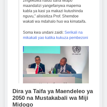
zingekuwa nafuu sana iwapo
maandalizi yangefanywa mapema
kabla ya kasi ya makazi kutushinda
nguvu,” alisisitiza Prof. Shemdoe
wakati wa mdahalo huo wa kimataifa.
Soma kwa undani zaidi:
Serikali na
mikakati yao katika kukuza pembezoni
Dira ya Taifa ya Maendeleo ya
2050 na Mustakabali wa Miji
Midogo