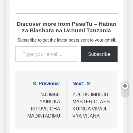
Discover more from PesaTu – Habari
za Biashara na Uchumi Tanzania
Subscribe to get the latest posts sent to your email.
Type your email…
Subscribe
Urambazaji
Previous:
Next:
wa
NJOMBE
ZUCHU IMBEJU
YAIBUKA
MASTER CLASS
chapisho
KITOVU CHA
KUINUA VIPAJI
MADINI ADIMU
VYA VIJANA