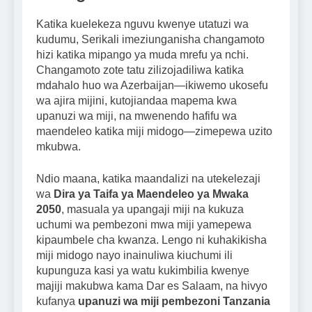
Katika kuelekeza nguvu kwenye utatuzi wa
kudumu, Serikali imeziunganisha changamoto
hizi katika mipango ya muda mrefu ya nchi.
Changamoto zote tatu zilizojadiliwa katika
mdahalo huo wa Azerbaijan—ikiwemo ukosefu
wa ajira mijini, kutojiandaa mapema kwa
upanuzi wa miji, na mwenendo hafifu wa
maendeleo katika miji midogo—zimepewa uzito
mkubwa.
Ndio maana, katika maandalizi na utekelezaji
wa
Dira ya Taifa ya Maendeleo ya Mwaka
2050
, masuala ya upangaji miji na kukuza
uchumi wa pembezoni mwa miji yamepewa
kipaumbele cha kwanza. Lengo ni kuhakikisha
miji midogo nayo inainuliwa kiuchumi ili
kupunguza kasi ya watu kukimbilia kwenye
majiji makubwa kama Dar es Salaam, na hivyo
kufanya
upanuzi wa miji pembezoni Tanzania