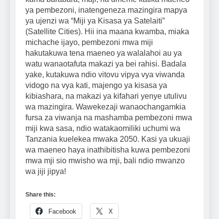
ya pembezoni, inatengeneza mazingira mapya
ya ujenzi wa “Miji ya Kisasa ya Satelaiti”
(Satellite Cities). Hii ina maana kwamba, miaka
michache ijayo, pembezoni mwa miji
hakutakuwa tena maeneo ya walalahoi au ya
watu wanaotafuta makazi ya bei rahisi. Badala
yake, kutakuwa ndio vitovu vipya vya viwanda
vidogo na vya kati, majengo ya kisasa ya
kibiashara, na makazi ya kifahari yenye utulivu
wa mazingira. Wawekezaji wanaochangamkia
fursa za viwanja na mashamba pembezoni mwa
miji kwa sasa, ndio watakaomiliki uchumi wa
Tanzania kuelekea mwaka 2050. Kasi ya ukuaji
wa maeneo haya inathibitisha kuwa pembezoni
mwa mji sio mwisho wa mji, bali ndio mwanzo
wa jiji jipya!
Share this:
Facebook
X