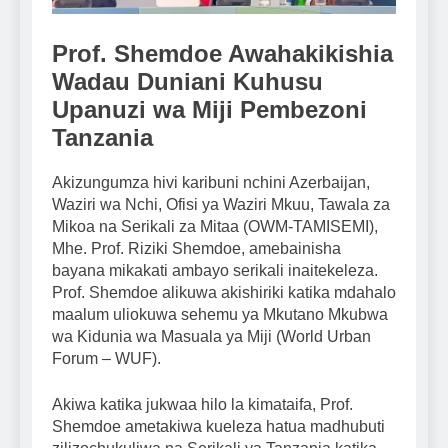
Prof. Shemdoe Awahakikishia
Wadau Duniani Kuhusu
Upanuzi wa Miji Pembezoni
Tanzania
Akizungumza hivi karibuni nchini Azerbaijan,
Waziri wa Nchi, Ofisi ya Waziri Mkuu, Tawala za
Mikoa na Serikali za Mitaa (OWM-TAMISEMI),
Mhe. Prof. Riziki Shemdoe, amebainisha
bayana mikakati ambayo serikali inaitekeleza.
Prof. Shemdoe alikuwa akishiriki katika mdahalo
maalum uliokuwa sehemu ya Mkutano Mkubwa
wa Kidunia wa Masuala ya Miji (World Urban
Forum – WUF).
Akiwa katika jukwaa hilo la kimataifa, Prof.
Shemdoe ametakiwa kueleza hatua madhubuti