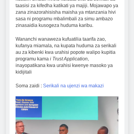
taasisi za kifedha katikati ya majiji. Mojawapo ya
zana zinazorahisisha maisha ya mtanzania hivi
sasa ni programu mbalimbali za simu ambazo
zinasaidia kusogeza huduma karibu.
Wananchi wanaweza kufuatilia taarifa zao,
kufanya miamala, na kupata huduma za serikali
au za kibenki kwa urahisi popote walipo kupitia
programu kama
i Trust Application
,
inayopatikana kwa urahisi kwenye masoko ya
kidijitali
Soma zaidi :
Serikali na ujenzi wa makazi