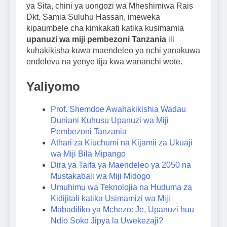
ya Sita, chini ya uongozi wa Mheshimiwa Rais
Dkt. Samia Suluhu Hassan, imeweka
kipaumbele cha kimkakati katika kusimamia
upanuzi wa miji pembezoni Tanzania
ili
kuhakikisha kuwa maendeleo ya nchi yanakuwa
endelevu na yenye tija kwa wananchi wote.
Yaliyomo
Prof. Shemdoe Awahakikishia Wadau
Duniani Kuhusu Upanuzi wa Miji
Pembezoni Tanzania
Athari za Kiuchumi na Kijamii za Ukuaji
wa Miji Bila Mipango
Dira ya Taifa ya Maendeleo ya 2050 na
Mustakabali wa Miji Midogo
Umuhimu wa Teknolojia na Huduma za
Kidijitali katika Usimamizi wa Miji
Mabadiliko ya Mchezo: Je, Upanuzi huu
Ndio Soko Jipya la Uwekezaji?