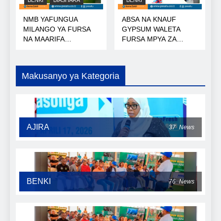
NMB YAFUNGUA
ABSA NA KNAUF
MILANGO YA FURSA
GYPSUM WALETA
NA MAARIFA
FURSA MPYA ZA
NANENANE
MIKOPO
Makusanyo ya Kategoria
AJIRA
37
News
BENKI
76
News