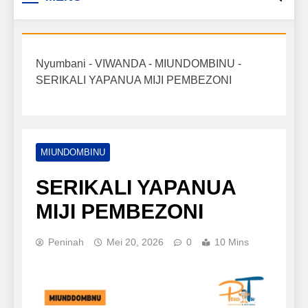
Biashara na Uchumi
taarifa mpya za biashara, uwekezaji, ajira,
kilimo, mitindo, na burudani kwa Kiswahili,
Tanzania
pamoja na mwongozo wa kufanikisha
Nyumbani
-
VIWANDA
-
MIUNDOMBINU
-
mafanikio yako.
SERIKALI YAPANUA MIJI PEMBEZONI
MIUNDOMBINU
SERIKALI YAPANUA
MIJI PEMBEZONI
Peninah
Mei 20, 2026
0
10 Mins