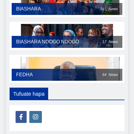
BIASHARA
165
News
BIASHARA NDOGO NDOGO
17
News
FEDHA
64
News
Tufuate hapa