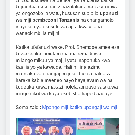
zilizochukuliwa na Serikali ya Tanzania katika
kujiandaa na athari zinazotokana na kasi kubwa
ya ongezeko la watu, hususan suala la
upanuzi
wa miji pembezoni Tanzania
na changamoto
inayokua ya ukosefu wa ajira kwa vijana
wanaokimbilia mijini.
Katika ufafanuzi wake, Prof. Shemdoe ameeleza
kuwa serikali imetambua mapema kuwa
milango mikuu ya majiji yetu inapanuka kwa
kasi isiyo ya kawaida. Hali hii inalazimu
mamlaka za upangaji miji kuchukua hatua za
haraka kabla maeneo hayo hayajavamiwa na
kugeuka kuwa makazi holela ambayo yatakuwa
mzigo mkubwa kuyarekebisha hapo baadaye.
Soma zaidi:
Mpango miji katika upangaji wa mji