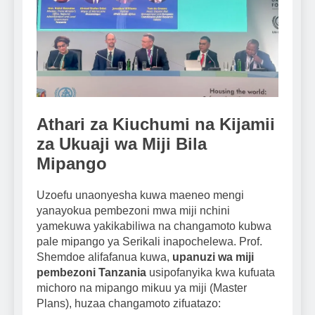
Athari za Kiuchumi na Kijamii
za Ukuaji wa Miji Bila
Mipango
Uzoefu unaonyesha kuwa maeneo mengi
yanayokua pembezoni mwa miji nchini
yamekuwa yakikabiliwa na changamoto kubwa
pale mipango ya Serikali inapochelewa. Prof.
Shemdoe alifafanua kuwa,
upanuzi wa miji
pembezoni Tanzania
usipofanyika kwa kufuata
michoro na mipango mikuu ya miji (Master
Plans), huzaa changamoto zifuatazo: