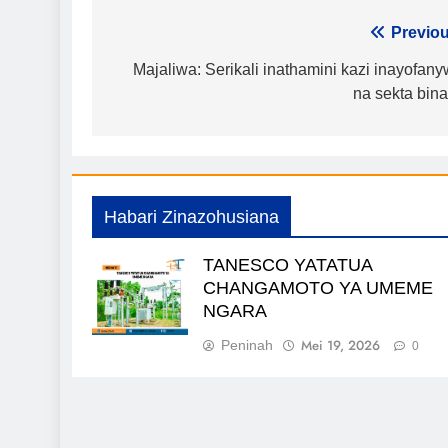
Urambazaji
Previou
wa
Majaliwa: Serikali inathamini kazi inayofan
na sekta bina
chapisho
Habari Zinazohusiana
TANESCO YATATUA
CHANGAMOTO YA UMEME
NGARA
Mei 19, 2026
Peninah
0