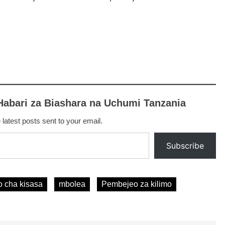
Habari za Biashara na Uchumi Tanzania
 latest posts sent to your email.
Subscribe
o cha kisasa
mbolea
Pembejeo za kilimo