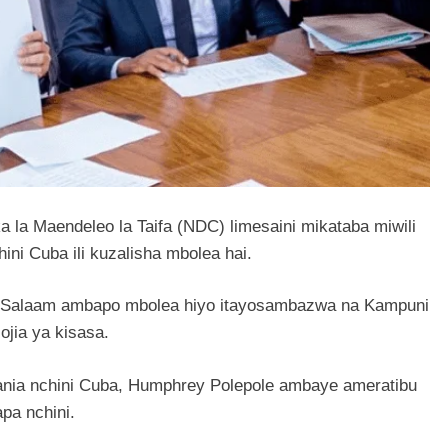
ka la Maendeleo la Taifa (NDC) limesaini mikataba miwili
ni Cuba ili kuzalisha mbolea hai.
r es Salaam ambapo mbolea hiyo itayosambazwa na Kampuni
ojia ya kisasa.
zania nchini Cuba, Humphrey Polepole ambaye ameratibu
pa nchini.