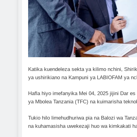
Katika kuendeleza sekta ya kilimo nchini, Shiri
ya ushirikiano na Kampuni ya LABIOFAM ya nchi
Hafla hiyo imefanyika Mei 04, 2025 jijini Da
ya Mbolea Tanzania (TFC) na kuimarisha teknol
Tukio hilo limehudhuriwa pia na Balozi wa Tan
na kuhamasisha uwekezaji huo wa kimkakati ha