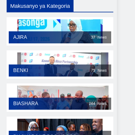
Makusanyo ya Kategoria
AJIRA
37
News
BENKI
75
News
BIASHARA
164
News