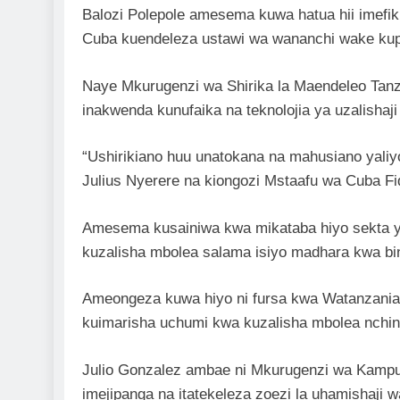
Balozi Polepole amesema kuwa hatua hii imefik
Cuba kuendeleza ustawi wa wananchi wake kupiti
Naye Mkurugenzi wa Shirika la Maendeleo Tan
inakwenda kunufaika na teknolojia ya uzalishaji 
“Ushirikiano huu unatokana na mahusiano yaliy
Julius Nyerere na kiongozi Mstaafu wa Cuba F
Amesema kusainiwa kwa mikataba hiyo sekta ya
kuzalisha mbolea salama isiyo madhara kwa b
Ameongeza kuwa hiyo ni fursa kwa Watanzania k
kuimarisha uchumi kwa kuzalisha mbolea nchini
Julio Gonzalez ambae ni Mkurugenzi wa Kam
imejipanga na itatekeleza zoezi la uhamishaji w