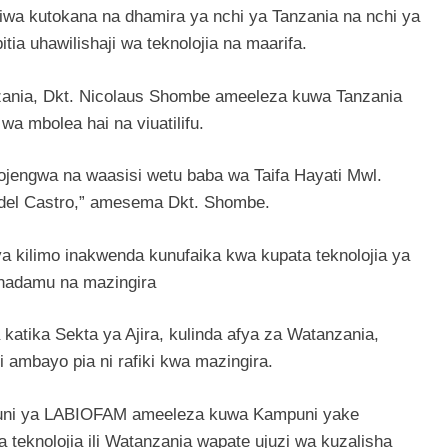
iwa kutokana na dhamira ya nchi ya Tanzania na nchi ya
a uhawilishaji wa teknolojia na maarifa.
zania, Dkt. Nicolaus Shombe ameeleza kuwa Tanzania
wa mbolea hai na viuatilifu.
ojengwa na waasisi wetu baba wa Taifa Hayati Mwl.
idel Castro,” amesema Dkt. Shombe.
 kilimo inakwenda kunufaika kwa kupata teknolojia ya
inadamu na mazingira
atika Sekta ya Ajira, kulinda afya za Watanzania,
 ambayo pia ni rafiki kwa mazingira.
puni ya LABIOFAM ameeleza kuwa Kampuni yake
a teknolojia ili Watanzania wapate ujuzi wa kuzalisha