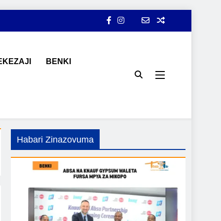
KEZAJI
BENKI
ji, ajira, kilimo, mitindo, na burudani kwa Kiswahili, pamoja na
Habari Zinazovuma