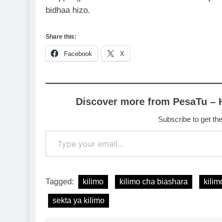
bidhaa hizo.
Share this:
Facebook
X
Discover more from PesaTu – 
Subscribe to get the
Type your email…
Tagged:
kilimo
kilimo cha biashara
kilim
sekta ya kilimo