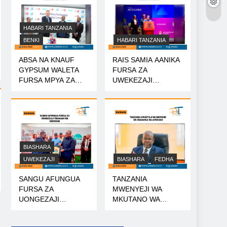
HABARI TANZANIA
BENKI
HABARI TANZANIA
ABSA NA KNAUF
RAIS SAMIA AANIKA
GYPSUM WALETA
FURSA ZA
FURSA MPYA ZA
UWEKEZAJI
MIKOPO
TANZANIA
BIASHARA
UWEKEZAJI
BIASHARA
FEDHA
SANGU AFUNGUA
TANZANIA
FURSA ZA
MWENYEJI WA
UONGEZAJI
MKUTANO WA
THAMANI WA
WANAHISA WA
KOROSHO
AFRICA50