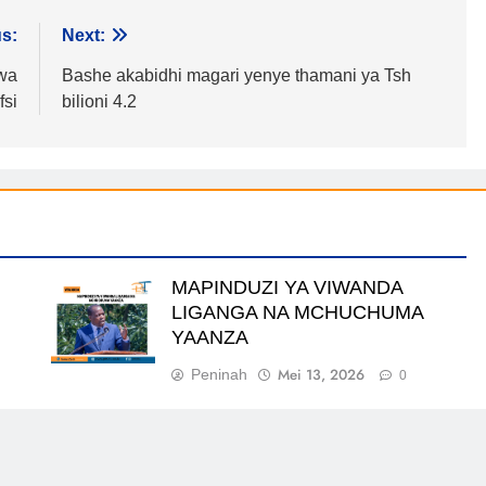
s:
Next:
ywa
Bashe akabidhi magari yenye thamani ya Tsh
fsi
bilioni 4.2
MAPINDUZI YA VIWANDA
LIGANGA NA MCHUCHUMA
YAANZA
Mei 13, 2026
Peninah
0