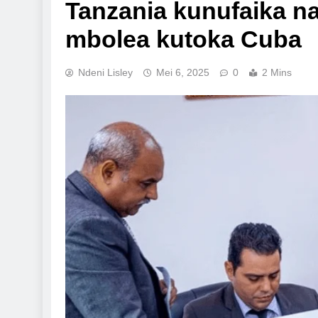
Tanzania kunufaika na
mbolea kutoka Cuba
Ndeni Lisley
Mei 6, 2025
0
2 Mins