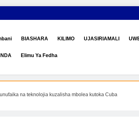
bani
BIASHARA
KILIMO
UJASIRIAMALI
UWE
ANDA
Elimu Ya Fedha
shara na Uchumi Tanzania
na ujasiriamali Tanzania. Pata taarifa mpya za biashara, uwekeza
unufaika na teknolojia kuzalisha mbolea kutoka Cuba