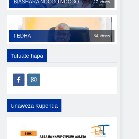
BIASHARA NDOGO NDOGO
17
News
FEDHA
64
News
Tufuate hapa
Unaweza Kupenda