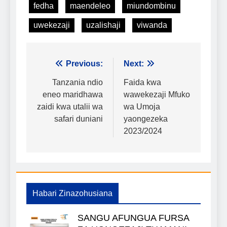
fedha
maendeleo
miundombinu
uwekezaji
uzalishaji
viwanda
Urambazaji
Previous:
Next:
wa
Tanzania ndio
Faida kwa
eneo maridhawa
wawekezaji Mfuko
chapisho
zaidi kwa utalii wa
wa Umoja
safari duniani
yaongezeka
2023/2024
Habari Zinazohusiana
SANGU AFUNGUA FURSA