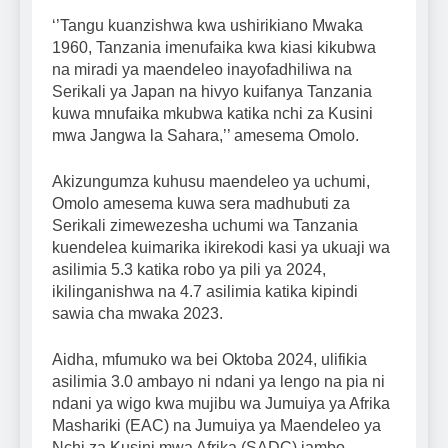
‘’Tangu kuanzishwa kwa ushirikiano Mwaka
1960, Tanzania imenufaika kwa kiasi kikubwa
na miradi ya maendeleo inayofadhiliwa na
Serikali ya Japan na hivyo kuifanya Tanzania
kuwa mnufaika mkubwa katika nchi za Kusini
mwa Jangwa la Sahara,’’ amesema Omolo.
Akizungumza kuhusu maendeleo ya uchumi,
Omolo amesema kuwa sera madhubuti za
Serikali zimewezesha uchumi wa Tanzania
kuendelea kuimarika ikirekodi kasi ya ukuaji wa
asilimia 5.3 katika robo ya pili ya 2024,
ikilinganishwa na 4.7 asilimia katika kipindi
sawia cha mwaka 2023.
Aidha, mfumuko wa bei Oktoba 2024, ulifikia
asilimia 3.0 ambayo ni ndani ya lengo na pia ni
ndani ya wigo kwa mujibu wa Jumuiya ya Afrika
Mashariki (EAC) na Jumuiya ya Maendeleo ya
Nchi za Kusini mwa Afrika (SADC) jambo