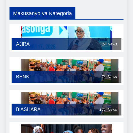
Makusanyo ya Kategoria
AJIRA
37
News
BENKI
76
News
BIASHARA
165
News