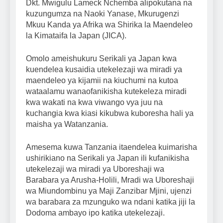
Dkt. Mwigulu Lameck Nchemba alipokutana na
kuzungumza na Naoki Yanase, Mkurugenzi
Mkuu Kanda ya Afrika wa Shirika la Maendeleo
la Kimataifa la Japan (JICA).
Omolo ameishukuru Serikali ya Japan kwa
kuendelea kusaidia utekelezaji wa miradi ya
maendeleo ya kijamii na kiuchumi na kutoa
wataalamu wanaofanikisha kutekeleza miradi
kwa wakati na kwa viwango vya juu na
kuchangia kwa kiasi kikubwa kuboresha hali ya
maisha ya Watanzania.
Amesema kuwa Tanzania itaendelea kuimarisha
ushirikiano na Serikali ya Japan ili kufanikisha
utekelezaji wa miradi ya Uboreshaji wa
Barabara ya Arusha-Holili, Mradi wa Uboreshaji
wa Miundombinu ya Maji Zanzibar Mjini, ujenzi
wa barabara za mzunguko wa ndani katika jiji la
Dodoma ambayo ipo katika utekelezaji.