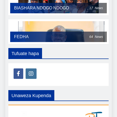
BIASHARA NDOGO NDOGO
17
News
FEDHA
64
News
Tufuate hapa
Unaweza Kupenda