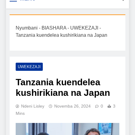
Biashara na Uchumi
taarifa mpya za biashara, uwekezaji, ajira,
kilimo, mitindo, na burudani kwa Kiswahili,
Tanzania
pamoja na mwongozo wa kufanikisha
Nyumbani
-
BIASHARA
-
UWEKEZAJI
-
mafanikio yako.
Tanzania kuendelea kushirikiana na Japan
UWEKEZAJI
Tanzania kuendelea
kushirikiana na Japan
Ndeni Lisley
Novemba 26, 2024
0
3
Mins