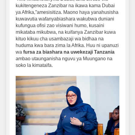
kukitengeneza Zanzibar na ikawa kama Dubai
ya Afrika,”amesisitiza. Maono haya yanahusisha
kuwavutia wafanyabiashara wakubwa duniani
kufungua ofisi zao visiwani humo, kusaini
mikataba mikubwa, na kuifanya Zanzibar kuwa
kituo kikuu cha usambazaji wa bidhaa na
huduma kwa bara zima la Afrika. Huu ni upanuzi
wa
fursa za biashara na uwekezaji Tanzania
ambao utaunganisha nguvu ya Muungano na
soko la kimataifa.