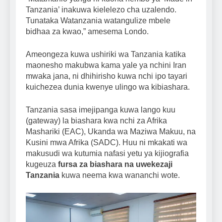
Tanzania’ inakuwa kielelezo cha uzalendo.
Tunataka Watanzania watangulize mbele
bidhaa za kwao,” amesema Londo.
Ameongeza kuwa ushiriki wa Tanzania katika
maonesho makubwa kama yale ya nchini Iran
mwaka jana, ni dhihirisho kuwa nchi ipo tayari
kuichezea dunia kwenye ulingo wa kibiashara.
Tanzania sasa imejipanga kuwa lango kuu
(gateway) la biashara kwa nchi za Afrika
Mashariki (EAC), Ukanda wa Maziwa Makuu, na
Kusini mwa Afrika (SADC). Huu ni mkakati wa
makusudi wa kutumia nafasi yetu ya kijiografia
kugeuza
fursa za biashara na uwekezaji
Tanzania
kuwa neema kwa wananchi wote.