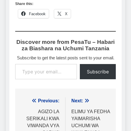
Share this:
Facebook
X
Discover more from PesaTu – Habari
za Biashara na Uchumi Tanzania
Subscribe to get the latest posts sent to your email.
Type your email…
Subscribe
Urambazaji
Previous:
Next:
wa
AGIZO LA
ELIMU YA FEDHA
SERIKALI KWA
YAIMARISHA
chapisho
VIWANDA VYA
UCHUMI WA