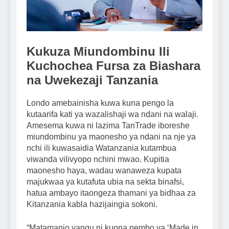
Kukuza Miundombinu Ili
Kuchochea Fursa za Biashara
na Uwekezaji Tanzania
Londo amebainisha kuwa kuna pengo la
kutaarifa kati ya wazalishaji wa ndani na walaji.
Amesema kuwa ni lazima TanTrade iboreshe
miundombinu ya maonesho ya ndani na nje ya
nchi ili kuwasaidia Watanzania kutambua
viwanda vilivyopo nchini mwao. Kupitia
maonesho haya, wadau wanaweza kupata
majukwaa ya kutafuta ubia na sekta binafsi,
hatua ambayo itaongeza thamani ya bidhaa za
Kitanzania kabla hazijaingia sokoni.
“Matamanio yangu ni kuona nembo ya ‘Made in