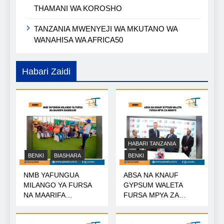
THAMANI WA KOROSHO
TANZANIA MWENYEJI WA MKUTANO WA
WANAHISA WA AFRICA50
Habari Zaidi
HABARI TANZANIA
BENKI
BIASHARA
BENKI
NMB YAFUNGUA
ABSA NA KNAUF
MILANGO YA FURSA
GYPSUM WALETA
NA MAARIFA
FURSA MPYA ZA
NANENANE
MIKOPO