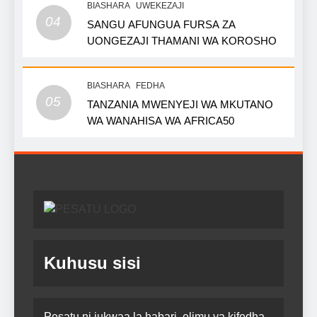
BIASHARA
UWEKEZAJI
04
SANGU AFUNGUA FURSA ZA
UONGEZAJI THAMANI WA KOROSHO
BIASHARA
FEDHA
05
TANZANIA MWENYEJI WA MKUTANO
WA WANAHISA WA AFRICA50
Kuhusu sisi
Pesatu ni jukwaa la habari, elimu ya kifedha,