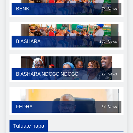
BENKI
76
News
BIASHARA
165
News
BIASHARA NDOGO NDOGO
17
News
FEDHA
64
News
Tufuate hapa