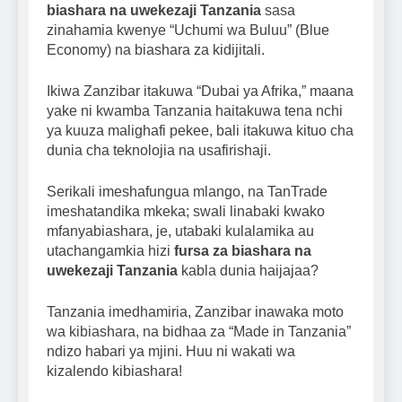
biashara na uwekezaji Tanzania
sasa
zinahamia kwenye “Uchumi wa Buluu” (Blue
Economy) na biashara za kidijitali.
Ikiwa Zanzibar itakuwa “Dubai ya Afrika,” maana
yake ni kwamba Tanzania haitakuwa tena nchi
ya kuuza malighafi pekee, bali itakuwa kituo cha
dunia cha teknolojia na usafirishaji.
Serikali imeshafungua mlango, na TanTrade
imeshatandika mkeka; swali linabaki kwako
mfanyabiashara, je, utabaki kulalamika au
utachangamkia hizi
fursa za biashara na
uwekezaji Tanzania
kabla dunia haijajaa?
Tanzania imedhamiria, Zanzibar inawaka moto
wa kibiashara, na bidhaa za “Made in Tanzania”
ndizo habari ya mjini. Huu ni wakati wa
kizalendo kibiashara!