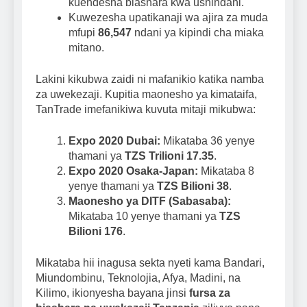
kuendesha biashara kwa ushindani.
Kuwezesha upatikanaji wa ajira za muda
mfupi
86,547
ndani ya kipindi cha miaka
mitano.
Lakini kikubwa zaidi ni mafanikio katika namba
za uwekezaji. Kupitia maonesho ya kimataifa,
TanTrade imefanikiwa kuvuta mitaji mikubwa:
Expo 2020 Dubai:
Mikataba 36 yenye
thamani ya
TZS Trilioni 17.35
.
Expo 2020 Osaka-Japan:
Mikataba 8
yenye thamani ya
TZS Bilioni 38
.
Maonesho ya DITF (Sabasaba):
Mikataba 10 yenye thamani ya
TZS
Bilioni 176
.
Mikataba hii inagusa sekta nyeti kama Bandari,
Miundombinu, Teknolojia, Afya, Madini, na
Kilimo, ikionyesha bayana jinsi
fursa za