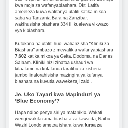
kwa moja za wafanyabiashara. Dkt. Latifa
ameeleza kuwa walifanya utafiti katika mikoa
saba ya Tanzania Bara na Zanzibar,
wakihusisha biashara 334 ili kuelewa vikwazo
vya kibiashara.
Kutokana na utafiti huo, walianzisha “Kliniki za
Biashara” ambazo zimewafikia wafanyabiashara
7,602
katika mikoa ya Geita, Dodoma, na Dar es
Salaam. Kliniki hizi zinatoa ushauri wa
kitaalamu na kufafanua taratibu za kisheria,
jambo linalorahisisha mazingira ya kufanya
biashara na kuvutia wawekezaji zaidi.
Je, Uko Tayari kwa Mapinduzi ya
‘Blue Economy’?
Hapa ndipo penye siri ya mafanikio. Wakati
wengi wakitazama biashara za kawaida, Naibu
Waziri Londo ametoa ishara kuwa
fursa za