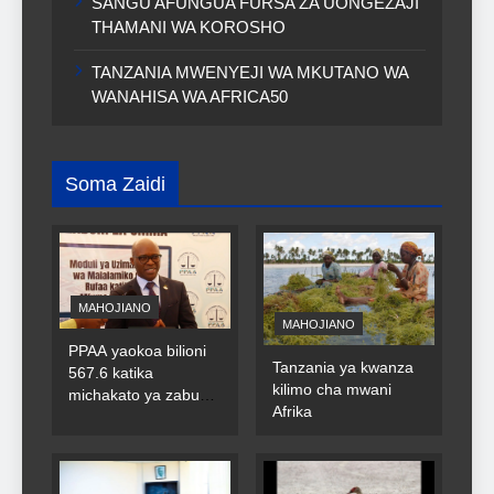
SANGU AFUNGUA FURSA ZA UONGEZAJI
THAMANI WA KOROSHO
TANZANIA MWENYEJI WA MKUTANO WA
WANAHISA WA AFRICA50
Soma Zaidi
MAHOJIANO
MAHOJIANO
PPAA yaokoa bilioni
Tanzania ya kwanza
567.6 katika
kilimo cha mwani
michakato ya zabuni
Afrika
za umma