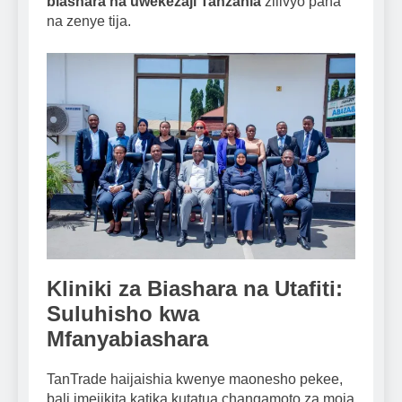
biashara na uwekezaji Tanzania
zilivyo pana
na zenye tija.
Kliniki za Biashara na Utafiti:
Suluhisho kwa
Mfanyabiashara
TanTrade haijaishia kwenye maonesho pekee,
bali imejikita katika kutatua changamoto za moja