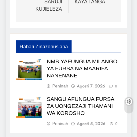
SARUJI
KAYA TANGA
KUJIELEZA
Habari Zinazohusiana
NMB YAFUNGUA MILANGO
YA FURSA NA MAARIFA
NANENANE
Agosti 7, 2026
Peninah
0
SANGU AFUNGUA FURSA
ZA UONGEZAJI THAMANI
WA KOROSHO
Agosti 5, 2026
Peninah
0