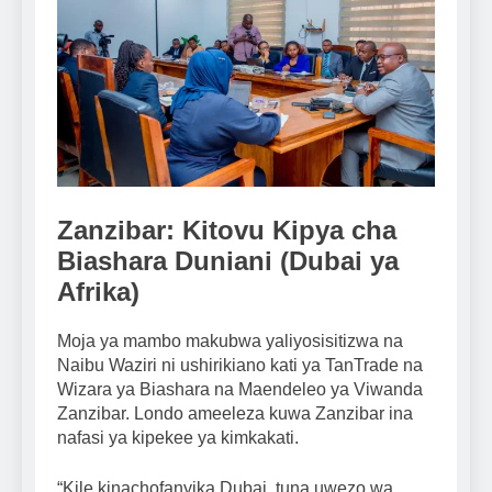
Zanzibar: Kitovu Kipya cha
Biashara Duniani (Dubai ya
Afrika)
Moja ya mambo makubwa yaliyosisitizwa na
Naibu Waziri ni ushirikiano kati ya TanTrade na
Wizara ya Biashara na Maendeleo ya Viwanda
Zanzibar. Londo ameeleza kuwa Zanzibar ina
nafasi ya kipekee ya kimkakati.
“Kile kinachofanyika Dubai, tuna uwezo wa