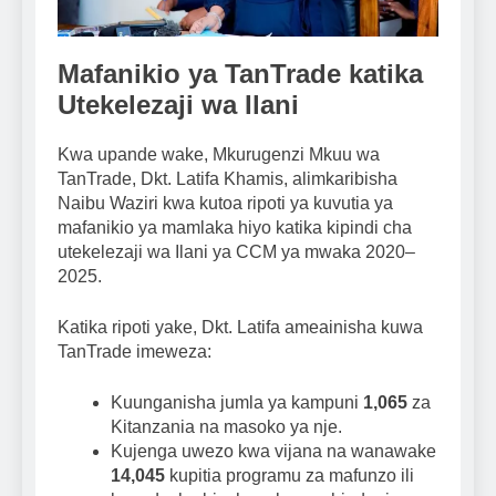
Mafanikio ya TanTrade katika
Utekelezaji wa Ilani
Kwa upande wake, Mkurugenzi Mkuu wa
TanTrade, Dkt. Latifa Khamis, alimkaribisha
Naibu Waziri kwa kutoa ripoti ya kuvutia ya
mafanikio ya mamlaka hiyo katika kipindi cha
utekelezaji wa Ilani ya CCM ya mwaka 2020–
2025.
Katika ripoti yake, Dkt. Latifa ameainisha kuwa
TanTrade imeweza:
Kuunganisha jumla ya kampuni
1,065
za
Kitanzania na masoko ya nje.
Kujenga uwezo kwa vijana na wanawake
14,045
kupitia programu za mafunzo ili