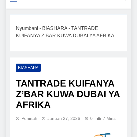
Biashara na Uchumi
taarifa mpya za biashara, uwekezaji, ajira,
kilimo, mitindo, na burudani kwa Kiswahili,
Tanzania
pamoja na mwongozo wa kufanikisha
Nyumbani
-
BIASHARA
-
TANTRADE
mafanikio yako.
KUIFANYA Z’BAR KUWA DUBAI YA AFRIKA
BIASHARA
TANTRADE KUIFANYA
Z’BAR KUWA DUBAI YA
AFRIKA
Peninah
Januari 27, 2026
0
7 Mins