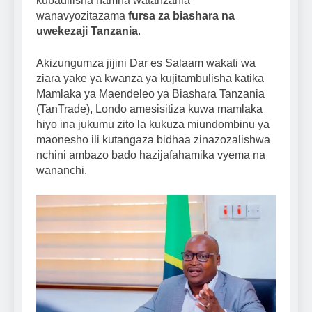
kubadilisha namna watanzania
wanavyozitazama
fursa za biashara na
uwekezaji Tanzania
.
Akizungumza jijini Dar es Salaam wakati wa
ziara yake ya kwanza ya kujitambulisha katika
Mamlaka ya Maendeleo ya Biashara Tanzania
(TanTrade), Londo amesisitiza kuwa mamlaka
hiyo ina jukumu zito la kukuza miundombinu ya
maonesho ili kutangaza bidhaa zinazozalishwa
nchini ambazo bado hazijafahamika vyema na
wananchi.