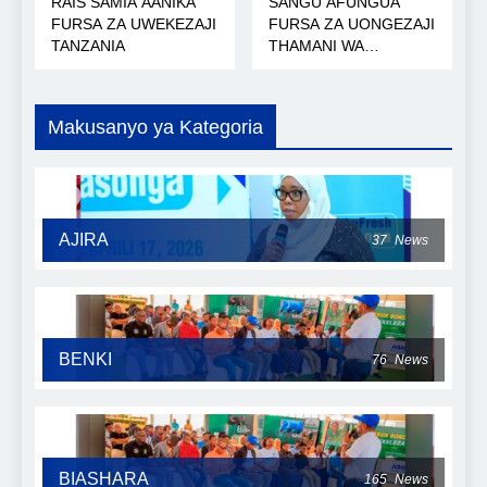
RAIS SAMIA AANIKA
SANGU AFUNGUA
FURSA ZA UWEKEZAJI
FURSA ZA UONGEZAJI
TANZANIA
THAMANI WA
KOROSHO
Makusanyo ya Kategoria
AJIRA
37
News
BENKI
76
News
BIASHARA
165
News