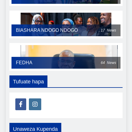
BIASHARA NDOGO NDOGO
17
News
FEDHA
64
News
Tufuate hapa
Unaweza Kupenda