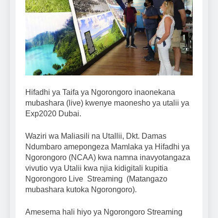
Hifadhi ya Taifa ya Ngorongoro inaonekana
mubashara (live) kwenye maonesho ya utalii ya
Exp2020 Dubai.
Waziri wa Maliasili na Utallii, Dkt. Damas
Ndumbaro amepongeza Mamlaka ya Hifadhi ya
Ngorongoro (NCAA) kwa namna inavyotangaza
vivutio vya Utalii kwa njia kidigitali kupitia
Ngorongoro Live Streaming (Matangazo
mubashara kutoka Ngorongoro).
Amesema hali hiyo ya Ngorongoro Streaming