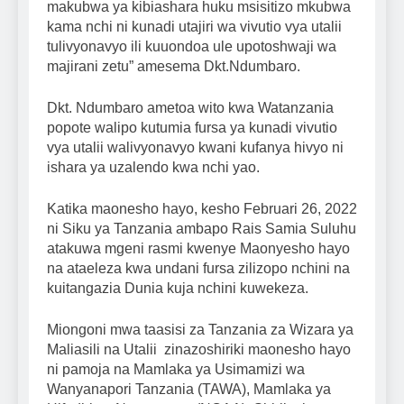
makubwa ya kibiashara huku msisitizo mkubwa
kama nchi ni kunadi utajiri wa vivutio vya utalii
tulivyonavyo ili kuuondoa ule upotoshwaji wa
majirani zetu” amesema Dkt.Ndumbaro.
Dkt. Ndumbaro ametoa wito kwa Watanzania
popote walipo kutumia fursa ya kunadi vivutio
vya utalii walivyonavyo kwani kufanya hivyo ni
ishara ya uzalendo kwa nchi yao.
Katika maonesho hayo, kesho Februari 26, 2022
ni Siku ya Tanzania ambapo Rais Samia Suluhu
atakuwa mgeni rasmi kwenye Maonyesho hayo
na ataeleza kwa undani fursa zilizopo nchini na
kuitangazia Dunia kuja nchini kuwekeza.
Miongoni mwa taasisi za Tanzania za Wizara ya
Maliasili na Utalii zinazoshiriki maonesho hayo
ni pamoja na Mamlaka ya Usimamizi wa
Wanyanapori Tanzania (TAWA), Mamlaka ya