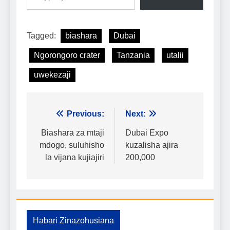
Tagged:
biashara
Dubai
Ngorongoro crater
Tanzania
utalii
uwekezaji
Urambazaji
Previous:
Next:
wa
Biashara za mtaji
Dubai Expo
mdogo, suluhisho
kuzalisha ajira
chapisho
la vijana kujiajiri
200,000
Habari Zinazohusiana