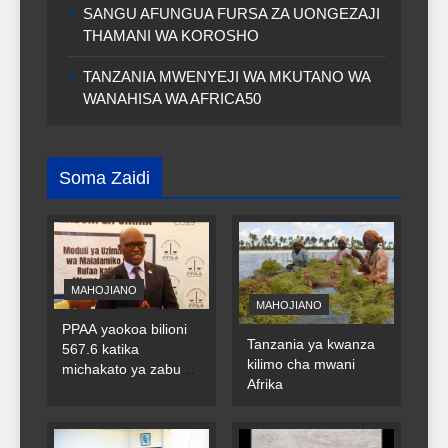
SANGU AFUNGUA FURSA ZA UONGEZAJI
THAMANI WA KOROSHO
TANZANIA MWENYEJI WA MKUTANO WA
WANAHISA WA AFRICA50
Soma Zaidi
MAHOJIANO
MAHOJIANO
PPAA yaokoa bilioni
Tanzania ya kwanza
567.6 katika
kilimo cha mwani
michakato ya zabuni
Afrika
za umma