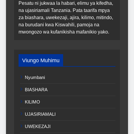
Pesatu ni jukwaa la habari, elimu ya kifedha,
na ujasiriamali Tanzania. Pata taarifa mpya
za biashara, uwekezaji, ajira, kilimo, mitindo,
na burudani kwa Kiswahili, pamoja na
mwongozo wa kufanikisha mafanikio yako.
Viungo Muhimu
Nyumbani
BIASHARA
KILIMO
UJASIRIAMALI
UWEKEZAJI