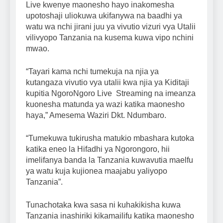
Live kwenye maonesho hayo inakomesha
upotoshaji uliokuwa ukifanywa na baadhi ya
watu wa nchi jirani juu ya vivutio vizuri vya Utalii
vilivyopo Tanzania na kusema kuwa vipo nchini
mwao.
“Tayari kama nchi tumekuja na njia ya
kutangaza vivutio vya utalii kwa njia ya Kiditaji
kupitia NgoroNgoro Live Streaming na imeanza
kuonesha matunda ya wazi katika maonesho
haya,” Amesema Waziri Dkt. Ndumbaro.
“Tumekuwa tukirusha matukio mbashara kutoka
katika eneo la Hifadhi ya Ngorongoro, hii
imelifanya banda la Tanzania kuwavutia maelfu
ya watu kuja kujionea maajabu yaliyopo
Tanzania”.
Tunachotaka kwa sasa ni kuhakikisha kuwa
Tanzania inashiriki kikamailifu katika maonesho