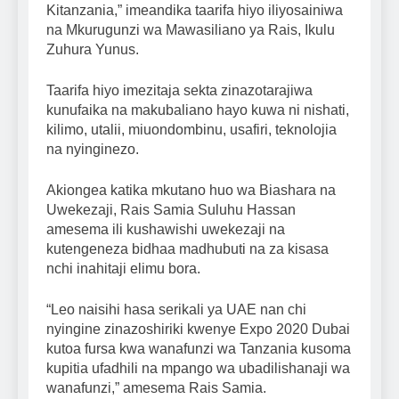
Kitanzania,” imeandika taarifa hiyo iliyosainiwa
na Mkurugunzi wa Mawasiliano ya Rais, Ikulu
Zuhura Yunus.
Taarifa hiyo imezitaja sekta zinazotarajiwa
kunufaika na makubaliano hayo kuwa ni nishati,
kilimo, utalii, miuondombinu, usafiri, teknolojia
na nyinginezo.
Akiongea katika mkutano huo wa Biashara na
Uwekezaji, Rais Samia Suluhu Hassan
amesema ili kushawishi uwekezaji na
kutengeneza bidhaa madhubuti na za kisasa
nchi inahitaji elimu bora.
“Leo naisihi hasa serikali ya UAE nan chi
nyingine zinazoshiriki kwenye Expo 2020 Dubai
kutoa fursa kwa wanafunzi wa Tanzania kusoma
kupitia ufadhili na mpango wa ubadilishanaji wa
wanafunzi,” amesema Rais Samia.