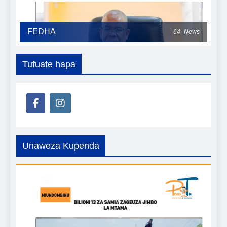
FEDHA
64
News
Tufuate hapa
Unaweza Kupenda