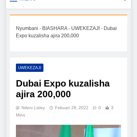
Biashara na Uchumi
taarifa mpya za biashara, uwekezaji, ajira,
kilimo, mitindo, na burudani kwa Kiswahili,
Tanzania
pamoja na mwongozo wa kufanikisha
Nyumbani
-
BIASHARA
-
UWEKEZAJI
-
Dubai
mafanikio yako.
Expo kuzalisha ajira 200,000
UWEKEZAJI
Dubai Expo kuzalisha
ajira 200,000
Ndeni Lisley
Febuari 28, 2022
0
3
Mins