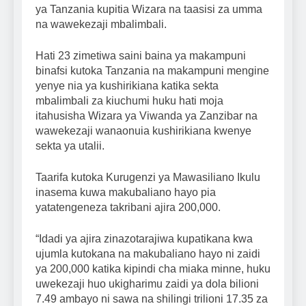
ya Tanzania kupitia Wizara na taasisi za umma
na wawekezaji mbalimbali.
Hati 23 zimetiwa saini baina ya makampuni
binafsi kutoka Tanzania na makampuni mengine
yenye nia ya kushirikiana katika sekta
mbalimbali za kiuchumi huku hati moja
itahusisha Wizara ya Viwanda ya Zanzibar na
wawekezaji wanaonuia kushirikiana kwenye
sekta ya utalii.
Taarifa kutoka Kurugenzi ya Mawasiliano Ikulu
inasema kuwa makubaliano hayo pia
yatatengeneza takribani ajira 200,000.
“Idadi ya ajira zinazotarajiwa kupatikana kwa
ujumla kutokana na makubaliano hayo ni zaidi
ya 200,000 katika kipindi cha miaka minne, huku
uwekezaji huo ukigharimu zaidi ya dola bilioni
7.49 ambayo ni sawa na shilingi trilioni 17.35 za