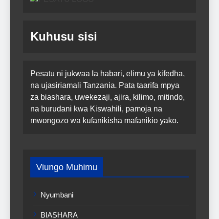
Kuhusu sisi
Pesatu ni jukwaa la habari, elimu ya kifedha,
na ujasiriamali Tanzania. Pata taarifa mpya
za biashara, uwekezaji, ajira, kilimo, mitindo,
na burudani kwa Kiswahili, pamoja na
mwongozo wa kufanikisha mafanikio yako.
Viungo Muhimu
Nyumbani
BIASHARA