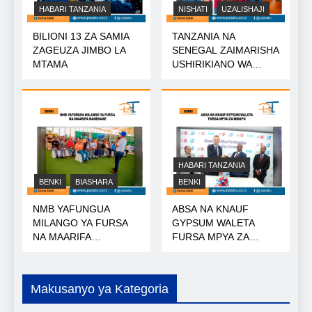
HABARI TANZANIA
NISHATI
UZALISHAJI
BILIONI 13 ZA SAMIA
TANZANIA NA
ZAGEUZA JIMBO LA
SENEGAL ZAIMARISHA
MTAMA
USHIRIKIANO WA
NISHATI
HABARI TANZANIA
BENKI
BIASHARA
BENKI
NMB YAFUNGUA
ABSA NA KNAUF
MILANGO YA FURSA
GYPSUM WALETA
NA MAARIFA
FURSA MPYA ZA
NANENANE
MIKOPO
Makusanyo ya Kategoria