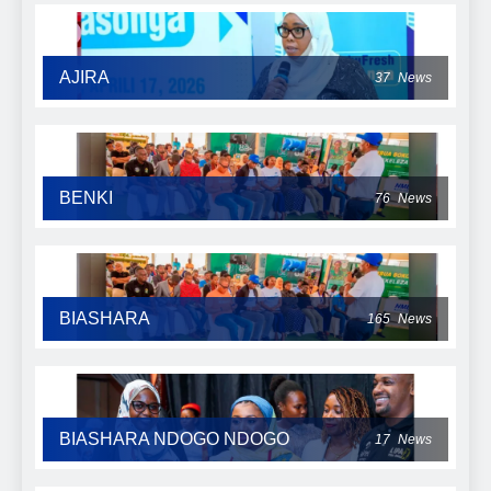
AJIRA
37
News
BENKI
76
News
BIASHARA
165
News
BIASHARA NDOGO NDOGO
17
News