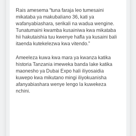
Rais amesema “tuna faraja leo tumesaini
mikataba ya makubaliano 36, kati ya
wafanyabiashara, serikali na wadua wengine.
Tunatumaini kwamba kusainiwa kwa mikataba
hii hakutaishia tuu kwenye hafla ya kusaini bali
itaenda kutekelezwa kwa vitendo.”
Ameeleza kuwa kwa mara ya kwanza katika
historia Tanzania imeweka banda lake katika
maonesho ya Dubai Expo hali iliyosaidia
kuwepo kwa mikutano mingi iliyokuanisha
afanyabiashara wenye lengo la kuwekeza
nchini.