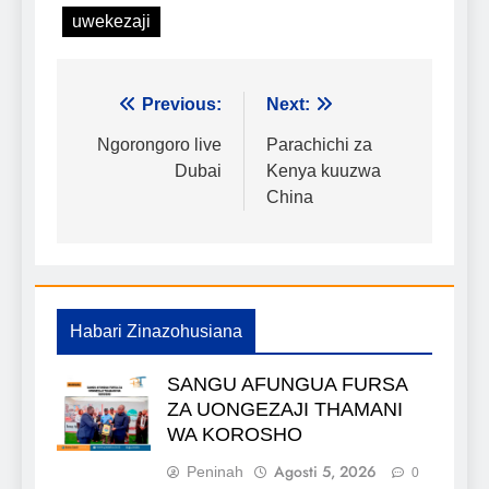
uwekezaji
Urambazaji
Previous:
Next:
wa
Ngorongoro live
Parachichi za
Dubai
Kenya kuuzwa
chapisho
China
Habari Zinazohusiana
SANGU AFUNGUA FURSA
ZA UONGEZAJI THAMANI
WA KOROSHO
Agosti 5, 2026
Peninah
0