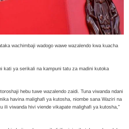
ataka wachimbaji wadogo wawe wazalendo kwa kuacha
 kati ya serikali na kampuni tatu za madini kutoka
oroshaji hebu tuwe wazalendo zaidi. Tuna viwanda ndani
mika havina malighafi ya kutosha, niombe sana Waziri na
u ili viwanda hivi viende vikapate malighafi ya kutosha,”