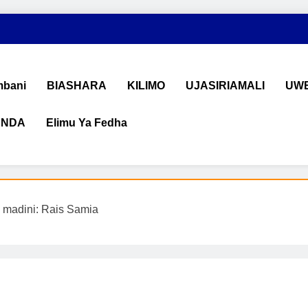
bani
BIASHARA
KILIMO
UJASIRIAMALI
UWE
ANDA
Elimu Ya Fedha
shara na Uchumi Tanzania
na ujasiriamali Tanzania. Pata taarifa mpya za biashara, uwekeza
 madini: Rais Samia