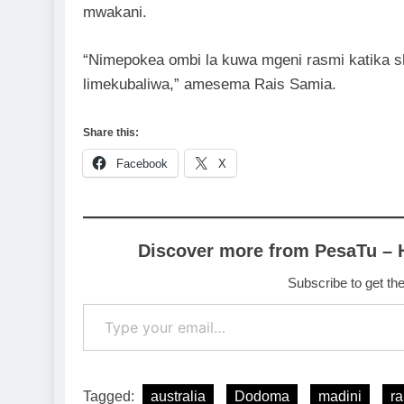
mwakani.
“Nimepokea ombi la kuwa mgeni rasmi katika s
limekubaliwa,” amesema Rais Samia.
Share this:
Facebook
X
Discover more from PesaTu – 
Subscribe to get the
Type your email…
Tagged:
australia
Dodoma
madini
ra