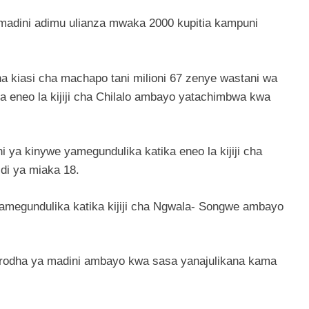
 madini adimu ulianza mwaka 2000 kupitia kampuni
a kiasi cha machapo tani milioni 67 zenye wastani wa
a eneo la kijiji cha Chilalo ambayo yatachimbwa kwa
i ya kinywe yamegundulika katika eneo la kijiji cha
i ya miaka 18.
yamegundulika katika kijiji cha Ngwala- Songwe ambayo
orodha ya madini ambayo kwa sasa yanajulikana kama