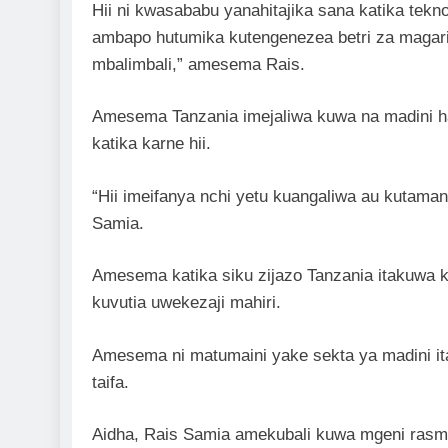
Hii ni kwasababu yanahitajika sana katika tekno
ambapo hutumika kutengenezea betri za magari
mbalimbali,” amesema Rais.
Amesema Tanzania imejaliwa kuwa na madini h
katika karne hii.
“Hii imeifanya nchi yetu kuangaliwa au kutam
Samia.
Amesema katika siku zijazo Tanzania itakuwa ki
kuvutia uwekezaji mahiri.
Amesema ni matumaini yake sekta ya madini it
taifa.
Aidha, Rais Samia amekubali kuwa mgeni rasmi