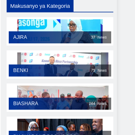
Makusanyo ya Kategoria
AJIRA
37
News
BENKI
75
News
BIASHARA
164
News