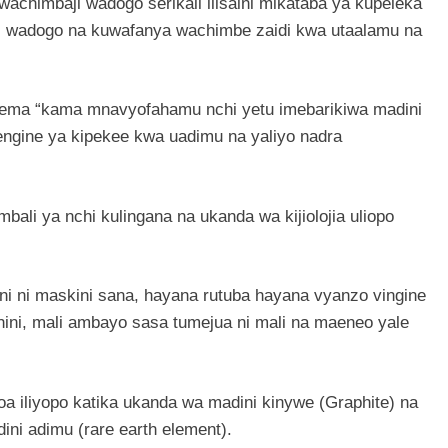
chimbaji wadogo serikali ilisaini mikataba ya kupeleka
i wadogo na kuwafanya wachimbe zaidi kwa utaalamu na
sema “kama mnavyofahamu nchi yetu imebarikiwa madini
engine ya kipekee kwa uadimu na yaliyo nadra
ali ya nchi kulingana na ukanda wa kijiolojia uliopo
 ni maskini sana, hayana rutuba hayana vyanzo vingine
ini, mali ambayo sasa tumejua ni mali na maeneo yale
a iliyopo katika ukanda wa madini kinywe (Graphite) na
i adimu (rare earth element).