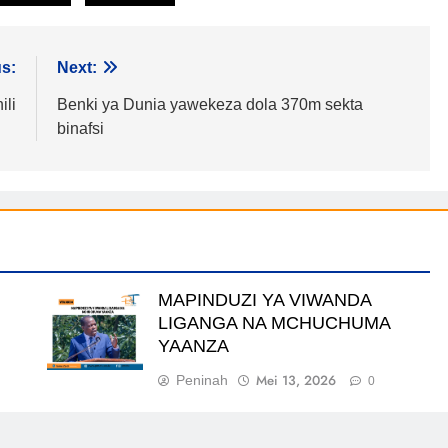
s:
Next:
ili
Benki ya Dunia yawekeza dola 370m sekta
binafsi
MAPINDUZI YA VIWANDA
LIGANGA NA MCHUCHUMA
YAANZA
Mei 13, 2026
Peninah
0