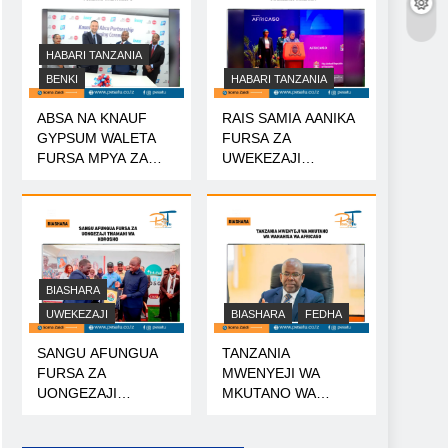
HABARI TANZANIA
BENKI
HABARI TANZANIA
ABSA NA KNAUF
RAIS SAMIA AANIKA
GYPSUM WALETA
FURSA ZA
FURSA MPYA ZA
UWEKEZAJI
MIKOPO
TANZANIA
BIASHARA
UWEKEZAJI
BIASHARA
FEDHA
SANGU AFUNGUA
TANZANIA
FURSA ZA
MWENYEJI WA
UONGEZAJI
MKUTANO WA
THAMANI WA
WANAHISA WA
KOROSHO
AFRICA50