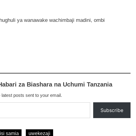
hughuli ya wanawake wachimbaji madini, ombi
Habari za Biashara na Uchumi Tanzania
 latest posts sent to your email.
Subscribe
isi samia
uwekezaji