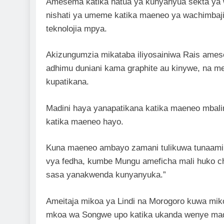
Amesema katika hatua ya kunyanyua sekta ya wa
nishati ya umeme katika maeneo ya wachimbaj
teknolojia mpya.
Akizungumzia mikataba iliyosainiwa Rais ame
adhimu duniani kama graphite au kinywe, na m
kupatikana.
Madini haya yanapatikana katika maeneo mbalimb
katika maeneo hayo.
Kuna maeneo ambayo zamani tulikuwa tunaamini
vya fedha, kumbe Mungu ameficha mali huko ch
sasa yanakwenda kunyanyuka.”
Ameitaja mikoa ya Lindi na Morogoro kuwa miko
mkoa wa Songwe upo katika ukanda wenye madin