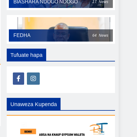
BIASHARA NDOGO NDOGO
17
News
FEDHA
64
News
Tufuate hapa
Unaweza Kupenda