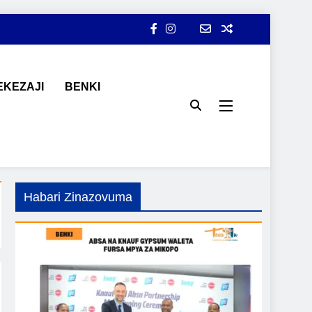
KEZAJI
BENKI
ji, ajira, kilimo, mitindo, na burudani kwa Kiswahili, pamoja na
Habari Zinazovuma