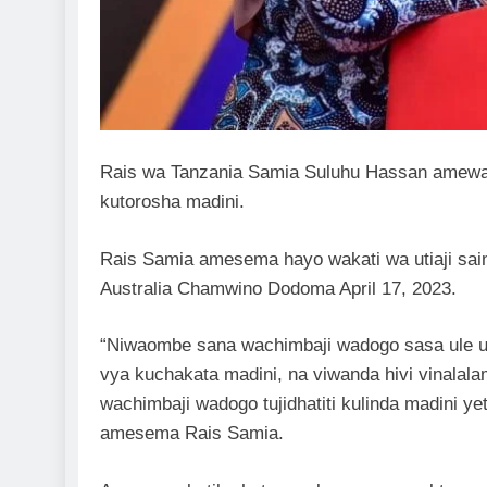
Rais wa Tanzania Samia Suluhu Hassan amew
kutorosha madini.
Rais Samia amesema hayo wakati wa utiaji saini
Australia Chamwino Dodoma April 17, 2023.
“Niwaombe sana wachimbaji wadogo sasa ule ut
vya kuchakata madini, na viwanda hivi vinalala
wachimbaji wadogo tujidhatiti kulinda madini yet
amesema Rais Samia.