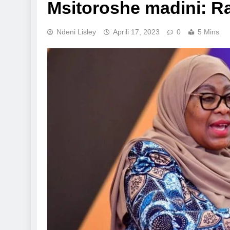
Msitoroshe madini: R
Ndeni Lisley
Aprili 17, 2023
0
5 Mins