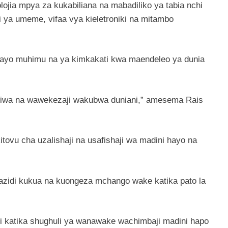
lojia mpya za kukabiliana na mabadiliko ya tabia nchi
 ya umeme, vifaa vya kieletroniki na mitambo
ayo muhimu na ya kimkakati kwa maendeleo ya dunia
aniwa na wawekezaji wakubwa duniani,” amesema Rais
tovu cha uzalishaji na usafishaji wa madini hayo na
azidi kukua na kuongeza mchango wake katika pato la
 katika shughuli ya wanawake wachimbaji madini hapo