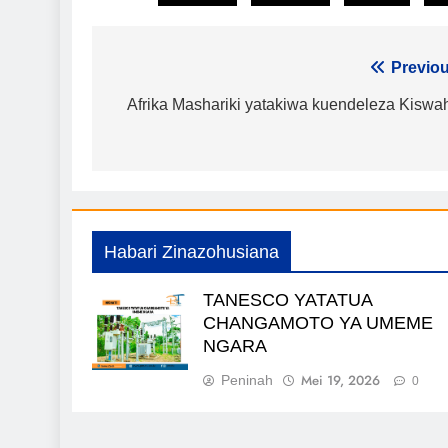
Urambazaji
Previou
wa
Afrika Mashariki yatakiwa kuendeleza Kiswah
chapisho
Habari Zinazohusiana
TANESCO YATATUA
CHANGAMOTO YA UMEME
NGARA
Mei 19, 2026
Peninah
0