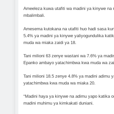
Ameeleza kuwa utafiti wa madini ya kinywe na
mbalimbali.
Amesema kutokana na utafiti huo hadi sasa kun
5.4% ya madini ya kinywe yaliyogundulika katik
muda wa miaka zaidi ya 18.
Tani milioni 63 zenye wastani wa 7.6% ya madin
Epanko ambayo yatachimbwa kwa muda wa zaid
Tani milioni 18.5 zenye 4.8% ya madini adimu 
yatachimbwa kwa muda wa miaka 20.
“Madini haya ya kinywe na adimu yapo katika 
madini muhimu ya kimkakati duniani.