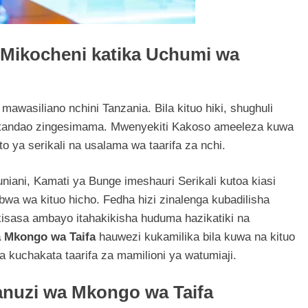
Mikocheni katika Uchumi wa
mawasiliano nchini Tanzania. Bila kituo hiki, shughuli
a mtandao zingesimama. Mwenyekiti Kakoso ameeleza kuwa
 ya serikali na usalama wa taarifa za nchi.
duniani, Kamati ya Bunge imeshauri Serikali kutoa kiasi
kubwa wa kituo hicho. Fedha hizi zinalenga kubadilisha
sasa ambayo itahakikisha huduma hazikatiki na
 Mkongo wa Taifa
hauwezi kukamilika bila kuwa na kituo
kuchakata taarifa za mamilioni ya watumiaji.
anuzi wa Mkongo wa Taifa