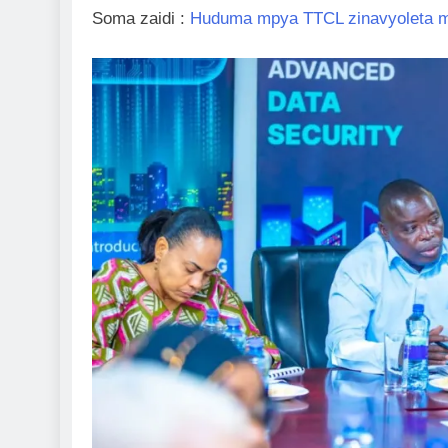
Soma zaidi :
Huduma mpya TTCL zinavyoleta mae