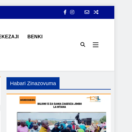
KEZAJI
BENKI
ji, ajira, kilimo, mitindo, na burudani kwa Kiswahili, pamoja na
Habari Zinazovuma