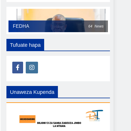
FEDHA
64
News
Tufuate hapa
Unaweza Kupenda