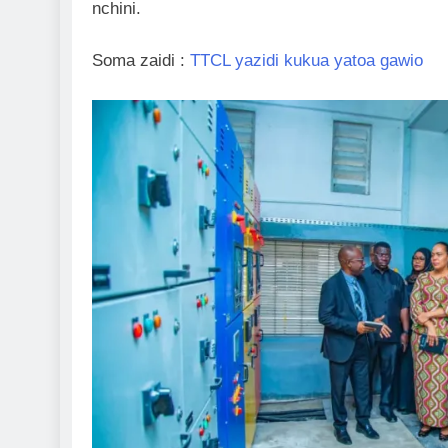
nchini.
Soma zaidi :
TTCL yazidi kukua yatoa gawio