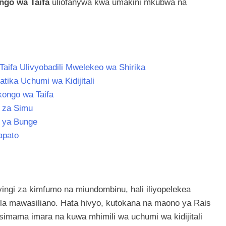
ngo wa Taifa
uliofanywa kwa umakini mkubwa na
aifa Ulivyobadili Mwelekeo wa Shirika
ika Uchumi wa Kidijitali
ongo wa Taifa
a za Simu
 ya Bunge
apato
ingi za kimfumo na miundombinu, hali iliyopelekea
o la mawasiliano. Hata hivyo, kutokana na maono ya Rais
imama imara na kuwa mhimili wa uchumi wa kidijitali