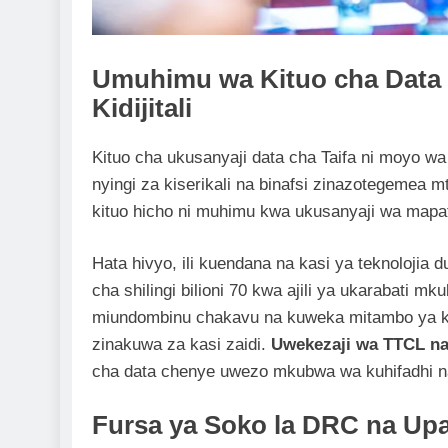
Umuhimu wa Kituo cha Data 
Kidijitali
Kituo cha ukusanyaji data cha Taifa ni moyo wa 
nyingi za kiserikali na binafsi zinazotegeme
kituo hicho ni muhimu kwa ukusanyaji wa mapato
Hata hivyo, ili kuendana na kasi ya teknolojia 
cha shilingi bilioni 70 kwa ajili ya ukarabati m
miundombinu chakavu na kuweka mitambo ya ki
zinakuwa za kasi zaidi.
Uwekezaji wa TTCL na
cha data chenye uwezo mkubwa wa kuhifadhi na 
Fursa ya Soko la DRC na Up