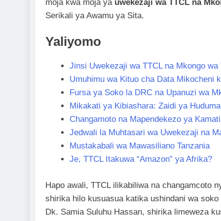
moja kwa moja ya
uwekezaji wa TTCL na Mko
Serikali ya Awamu ya Sita.
Yaliyomo
Jinsi Uwekezaji wa TTCL na Mkongo wa T
Umuhimu wa Kituo cha Data Mikocheni kat
Fursa ya Soko la DRC na Upanuzi wa Mk
Mikakati ya Kibiashara: Zaidi ya Hudum
Changamoto na Mapendekezo ya Kamati
Jedwali la Muhtasari wa Uwekezaji na M
Mustakabali wa Mawasiliano Tanzania
Je, TTCL Itakuwa “Amazon” ya Afrika?
Hapo awali, TTCL ilikabiliwa na changamcoto ny
shirika hilo kusuasua katika ushindani wa sok
Dk. Samia Suluhu Hassan, shirika limeweza kus