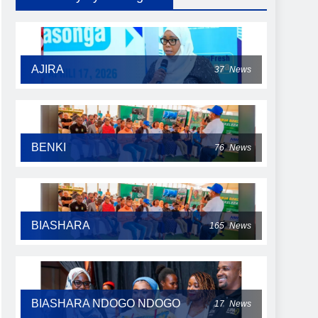
AJIRA
37
News
BENKI
76
News
BIASHARA
165
News
BIASHARA NDOGO NDOGO
17
News