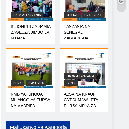
HABARI TANZANIA
NISHATI
UZALISHAJI
BILIONI 13 ZA SAMIA
TANZANIA NA
ZAGEUZA JIMBO LA
SENEGAL
MTAMA
ZAIMARISHA
USHIRIKIANO WA
NISHATI
HABARI TANZANIA
BENKI
BIASHARA
BENKI
NMB YAFUNGUA
ABSA NA KNAUF
MILANGO YA FURSA
GYPSUM WALETA
NA MAARIFA
FURSA MPYA ZA
NANENANE
MIKOPO
Makusanyo ya Kategoria