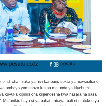
 kipindi cha miaka ya hivi karibuni, sekta ya mawasiliano
ubwa ambayo yameanza kuzaa matunda ya kiuchumi.
iwa kuvuka kipindi cha kujiendesha kwa hasara na sasa
17. Mafanikio haya si ya bahati mbaya, bali ni matokeo ya