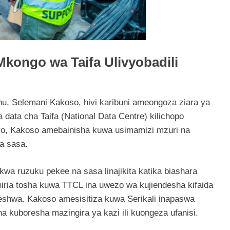
Mkongo wa Taifa Ulivyobadili
, Selemani Kakoso, hivi karibuni ameongoza ziara ya
 data cha Taifa (National Data Centre) kilichopo
hiyo, Kakoso amebainisha kuwa usimamizi mzuri na
ya sasa.
wa ruzuku pekee na sasa linajikita katika biashara
kiashiria tosha kuwa TTCL ina uwezo wa kujiendesha kifaida
eshwa. Kakoso amesisitiza kuwa Serikali inapaswa
 kuboresha mazingira ya kazi ili kuongeza ufanisi.