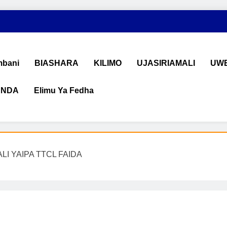
bani
BIASHARA
KILIMO
UJASIRIAMALI
UWE
ANDA
Elimu Ya Fedha
shara na Uchumi Tanzania
na ujasiriamali Tanzania. Pata taarifa mpya za biashara, uwekeza
ALI YAIPA TTCL FAIDA