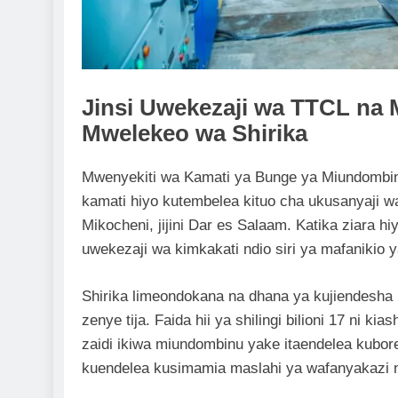
Jinsi Uwekezaji wa TTCL na 
Mwelekeo wa Shirika
Mwenyekiti wa Kamati ya Bunge ya Miundombinu
kamati hiyo kutembelea kituo cha ukusanyaji wa
Mikocheni, jijini Dar es Salaam. Katika ziara 
uwekezaji wa kimkakati ndio siri ya mafanikio 
Shirika limeondokana na dhana ya kujiendesha k
zenye tija. Faida hii ya shilingi bilioni 17 ni 
zaidi ikiwa miundombinu yake itaendelea kubor
kuendelea kusimamia maslahi ya wafanyakazi na