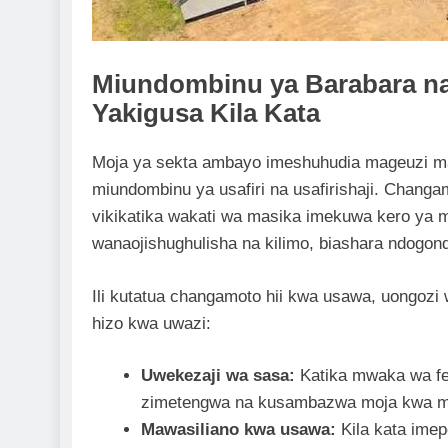
Miundombinu ya Barabara na
Yakigusa Kila Kata
Moja ya sekta ambayo imeshuhudia mageuzi m
miundombinu ya usafiri na usafirishaji. Changa
vikikatika wakati wa masika imekuwa kero ya
wanaojishughulisha na kilimo, biashara ndogondo
Ili kutatua changamoto hii kwa usawa, uongozi
hizo kwa uwazi:
Uwekezaji wa sasa:
Katika mwaka wa fed
zimetengwa na kusambazwa moja kwa mo
Mawasiliano kwa usawa:
Kila kata imepo