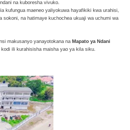
ndani na kuboresha vivuko.
ia kufungua maeneo yaliyokuwa hayafikiki kwa urahisi,
da sokoni, na hatimaye kuchochea ukuaji wa uchumi wa
jinsi makusanyo yanayotokana na
Mapato ya Ndani
di ili kurahisisha maisha yao ya kila siku.