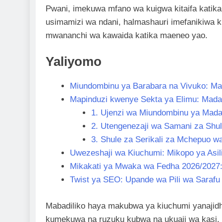
Pwani, imekuwa mfano wa kuigwa kitaifa katika en
usimamizi wa ndani, halmashauri imefanikiwa 
mwananchi wa kawaida katika maeneo yao.
Yaliyomo
Miundombinu ya Barabara na Vivuko: Map
Mapinduzi kwenye Sekta ya Elimu: Mada
1. Ujenzi wa Miundombinu ya Mad
2. Utengenezaji wa Samani za Shul
3. Shule za Serikali za Mchepuo w
Uwezeshaji wa Kiuchumi: Mikopo ya Asi
Mikakati ya Mwaka wa Fedha 2026/2027
Twist ya SEO: Upande wa Pili wa Sarafu
Mabadiliko haya makubwa ya kiuchumi yanajidh
kumekuwa na ruzuku kubwa na ukuaji wa kasi. N