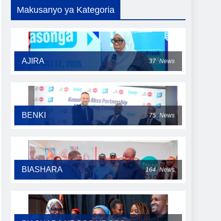
Makusanyo ya Kategoria
AJIRA
37
News
BENKI
75
News
BIASHARA
164
News