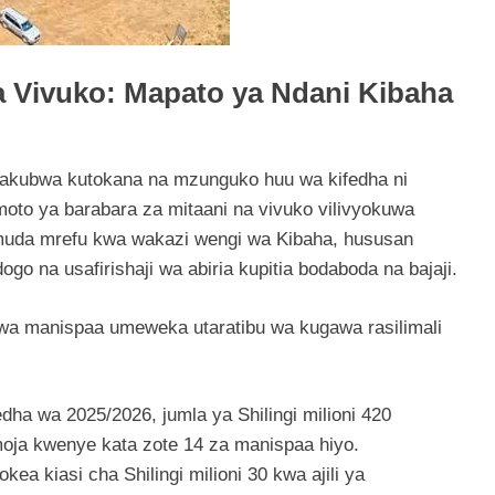
 Vivuko: Mapato ya Ndani Kibaha
akubwa kutokana na mzunguko huu wa kifedha ni
moto ya barabara za mitaani na vivuko vilivyokuwa
 muda mrefu kwa wakazi wengi wa Kibaha, hususan
go na usafirishaji wa abiria kupitia bodaboda na bajaji.
 wa manispaa umeweka utaratibu wa kugawa rasilimali
ha wa 2025/2026, jumla ya Shilingi milioni 420
ja kwenye kata zote 14 za manispaa hiyo.
kea kiasi cha Shilingi milioni 30 kwa ajili ya