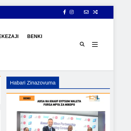
KEZAJI
BENKI
ji, ajira, kilimo, mitindo, na burudani kwa Kiswahili, pamoja na
Habari Zinazovuma