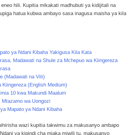
eo hili. Kupitia mikakati madhubuti ya kidijitali na
kupiga hatua kubwa ambayo sasa inagusa maisha ya kila
ato ya Ndani Kibaha Yakigusa Kila Kata
rasa, Madawati na Shule za Mchepuo wa Kiingereza
arasa
e (Madawati na Viti)
a Kiingereza (English Medium)
limia 10 kwa Makundi Maalum
: Mtazamo wa Uongozi
 ya Mapato ya Ndani Kibaha
ihirisha wazi kupitia takwimu za makusanyo ambapo
dani ya kipindi cha miaka miwili tu, makusanyo