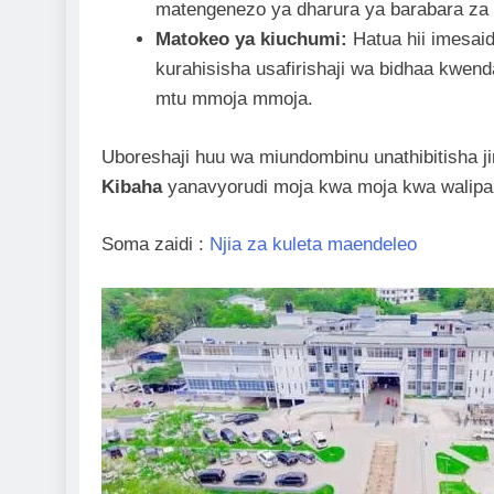
matengenezo ya dharura ya barabara za 
Matokeo ya kiuchumi:
Hatua hii imesaid
kurahisisha usafirishaji wa bidhaa kwen
mtu mmoja mmoja.
Uboreshaji huu wa miundombinu unathibitisha 
Kibaha
yanavyorudi moja kwa moja kwa walipa ko
Soma zaidi :
Njia za kuleta maendeleo