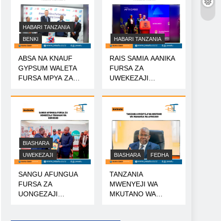
HABARI TANZANIA
BENKI
HABARI TANZANIA
ABSA NA KNAUF
RAIS SAMIA AANIKA
GYPSUM WALETA
FURSA ZA
FURSA MPYA ZA
UWEKEZAJI
MIKOPO
TANZANIA
BIASHARA
UWEKEZAJI
BIASHARA
FEDHA
SANGU AFUNGUA
TANZANIA
FURSA ZA
MWENYEJI WA
UONGEZAJI
MKUTANO WA
THAMANI WA
WANAHISA WA
KOROSHO
AFRICA50