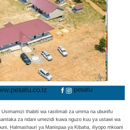
Usimamizi thabiti wa rasilimali za umma na ubunifu
 mamlaka za ndani umezidi kuwa nguzo kuu ya ustawi wa
ibuni, Halmashauri ya Manispaa ya Kibaha, iliyopo mkoani