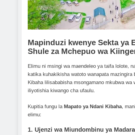
Mapinduzi kwenye Sekta ya 
Shule za Mchepuo wa Kiinge
Elimu ni msingi wa maendeleo ya taifa lolote
katika kuhakikisha watoto wanapata mazingira b
Kibaha lilisababisha msongamano mkubwa wa w
iliyotishia kiwango cha ufaulu.
Kupitia fungu la
Mapato ya Ndani Kibaha
, man
elimu:
1. Ujenzi wa Miundombinu ya Madar