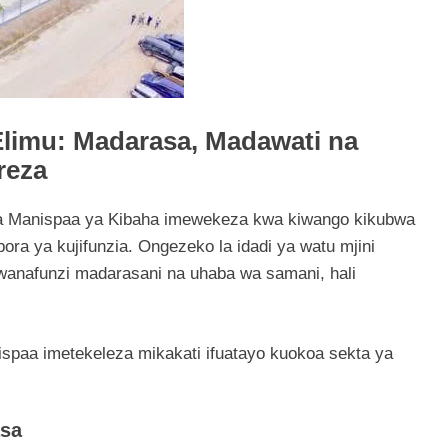
Elimu: Madarasa, Madawati na
reza
, na Manispaa ya Kibaha imewekeza kwa kiwango kikubwa
ora ya kujifunzia. Ongezeko la idadi ya watu mjini
anafunzi madarasani na uhaba wa samani, hali
ispaa imetekeleza mikakati ifuatayo kuokoa sekta ya
asa