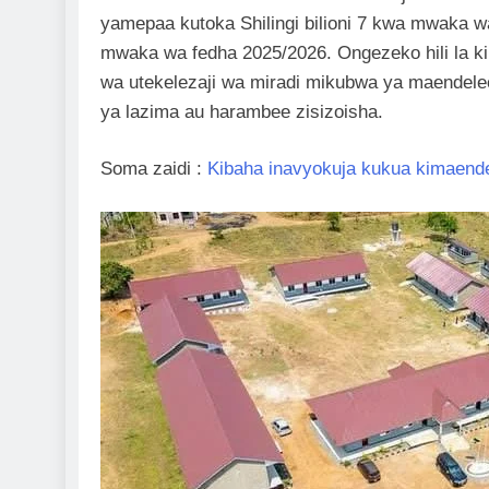
yamepaa kutoka Shilingi bilioni 7 kwa mwaka wa 
mwaka wa fedha 2025/2026. Ongezeko hili la kih
wa utekelezaji wa miradi mikubwa ya maendel
ya lazima au harambee zisizoisha.
Soma zaidi :
Kibaha inavyokuja kukua kimaend