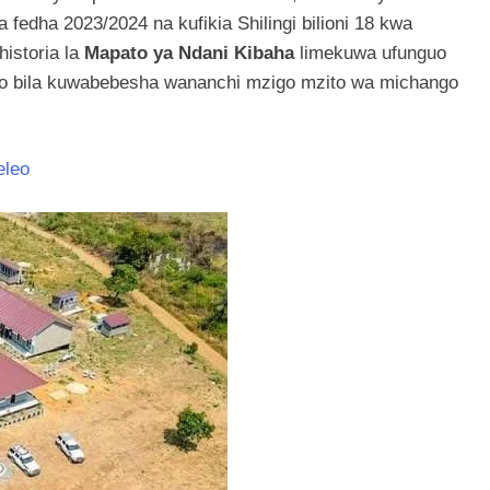
fedha 2023/2024 na kufikia Shilingi bilioni 18 kwa
istoria la
Mapato ya Ndani Kibaha
limekuwa ufunguo
eo bila kuwabebesha wananchi mzigo mzito wa michango
eleo