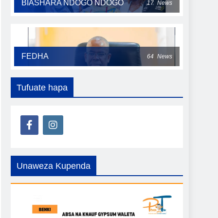
BIASHARA NDOGO NDOGO
17
News
FEDHA
64
News
Tufuate hapa
Unaweza Kupenda