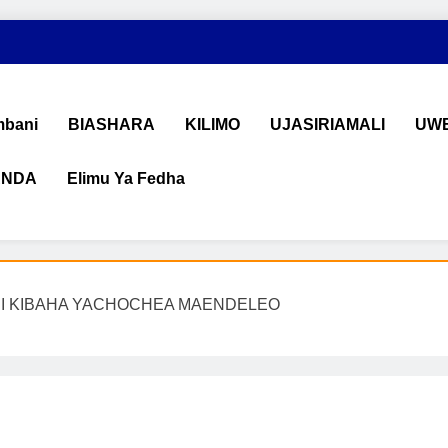
bani
BIASHARA
KILIMO
UJASIRIAMALI
UWE
ANDA
Elimu Ya Fedha
shara na Uchumi Tanzania
na ujasiriamali Tanzania. Pata taarifa mpya za biashara, uwekeza
I KIBAHA YACHOCHEA MAENDELEO