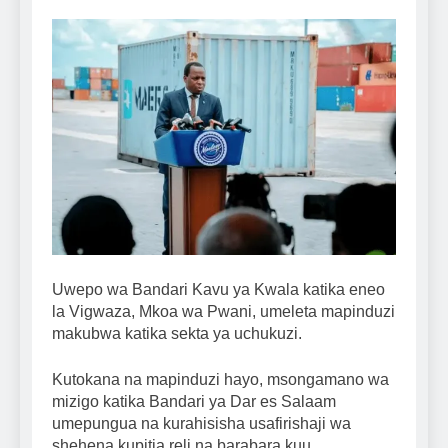
Uwepo wa Bandari Kavu ya Kwala katika eneo
la Vigwaza, Mkoa wa Pwani, umeleta mapinduzi
makubwa katika sekta ya uchukuzi.
Kutokana na mapinduzi hayo, msongamano wa
mizigo katika Bandari ya Dar es Salaam
umepungua na kurahisisha usafirishaji wa
shehena kupitia reli na barabara kuu.