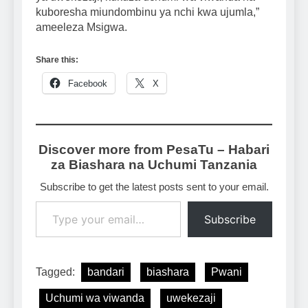
kuboresha miundombinu ya nchi kwa ujumla,”
ameeleza Msigwa.
Share this:
Facebook
X
Discover more from PesaTu – Habari
za Biashara na Uchumi Tanzania
Subscribe to get the latest posts sent to your email.
Type your email…
Subscribe
Tagged:
bandari
biashara
Pwani
Uchumi wa viwanda
uwekezaji