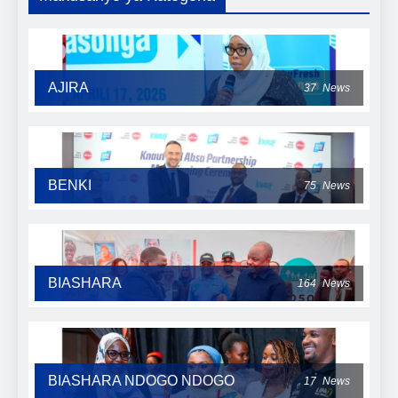
AJIRA
37
News
BENKI
75
News
BIASHARA
164
News
BIASHARA NDOGO NDOGO
17
News