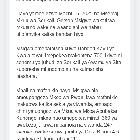
Hayo yameelezwa Machi 16, 2025 na Msemaji
Mkuu wa Serikali, Gerson Msigwa wakati wa
mkutano wake na waandishi wa habari
uliofanyika katika bandari hiyo.
Msigwa amebainisha kuwa Bandari Kavu ya
Kwala tayari imepokea makontena 700, ikiwa ni
sehemu ya juhudi za Serikali ya Awamu ya Sita
kuboresha miundombinu na kuimarisha
biashara.
Mbali na mafanikio hayo, Msigwa pia
ameupongeza Mkoa wa Pwani kwa mafanikio
makubwa katika sekta ya viwanda, ambapo
chini ya uongozi wa Mkuu wa Mkoa Abubakar
Kunenge, mkoa huo umepokea miradi 369 ya
uwekezaji, ikiwa ni pamoja na viwanda 247
vyenye uwekezaji wa jumla ya Dola Bilioni 4.6
(zaidi ya Shilingi Trilioni 11).