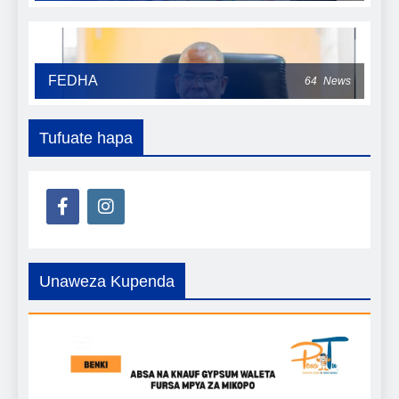
FEDHA
64
News
Tufuate hapa
Unaweza Kupenda