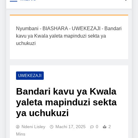
Biashara na Uchumi
taarifa mpya za biashara, uwekezaji, ajira,
kilimo, mitindo, na burudani kwa Kiswahili,
Tanzania
pamoja na mwongozo wa kufanikisha
Nyumbani
-
BIASHARA
-
UWEKEZAJI
-
Bandari
mafanikio yako.
kavu ya Kwala yaleta mapinduzi sekta ya
uchukuzi
UWEKEZAJI
Bandari kavu ya Kwala
yaleta mapinduzi sekta
ya uchukuzi
Ndeni Lisley
Machi 17, 2025
0
2
Mins