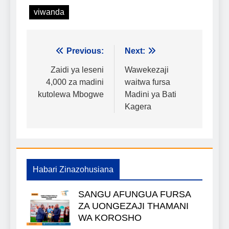
viwanda
Urambazaji
Previous:
Next:
wa
Zaidi ya leseni
Wawekezaji
4,000 za madini
waitwa fursa
chapisho
kutolewa Mbogwe
Madini ya Bati
Kagera
Habari Zinazohusiana
SANGU AFUNGUA FURSA
ZA UONGEZAJI THAMANI
WA KOROSHO