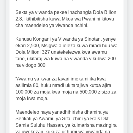
Sekta ya viwanda pekee inachangia Dola Bilioni
2.8, ikithibitisha kuwa Mkoa wa Pwani ni kitovu
cha maendeleo ya viwanda nchini.
Kuhusu Kongani ya Viwanda ya Sinotan, yenye
ekari 2,500, Msigwa alieleza kuwa mradi huu wa
Dola Milioni 327 unatekelezwa kwa awamu
tano, ukitarajiwa kuwa na viwanda vikubwa 200
na vidogo 300.
“Awamu ya kwanza tayari imekamilika kwa
asilimia 80, huku mradi ukitarajiwa kutoa ajira
100,000 za moja kwa moja na 500,000 zisizo za
moja kwa moja.
Maendeleo haya yanadhihirisha dhamira ya
Serikali ya Awamu ya Sita, chini ya Rais Dkt.
Samia Suluhu Hassan, ya kuimarisha mazingira
ya uwekezaji, kukuza uchumi wa viwanda na