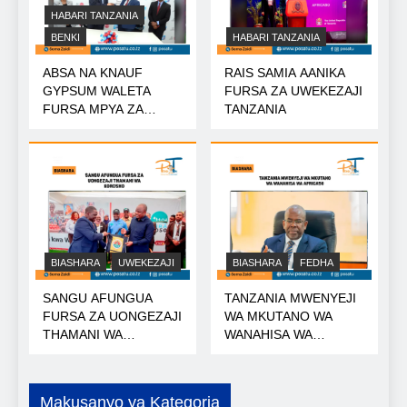
HABARI TANZANIA
BENKI
HABARI TANZANIA
ABSA NA KNAUF
RAIS SAMIA AANIKA
GYPSUM WALETA
FURSA ZA UWEKEZAJI
FURSA MPYA ZA
TANZANIA
MIKOPO
BIASHARA
UWEKEZAJI
BIASHARA
FEDHA
SANGU AFUNGUA
TANZANIA MWENYEJI
FURSA ZA UONGEZAJI
WA MKUTANO WA
THAMANI WA
WANAHISA WA
KOROSHO
AFRICA50
Makusanyo ya Kategoria