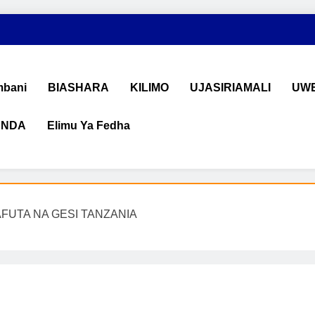
bani
BIASHARA
KILIMO
UJASIRIAMALI
UWE
ANDA
Elimu Ya Fedha
shara na Uchumi Tanzania
na ujasiriamali Tanzania. Pata taarifa mpya za biashara, uwekeza
AFUTA NA GESI TANZANIA