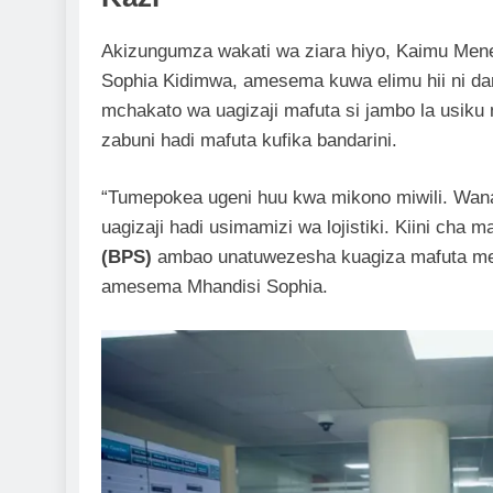
Akizungumza wakati wa ziara hiyo, Kaimu Menej
Sophia Kidimwa, amesema kuwa elimu hii ni da
mchakato wa uagizaji mafuta si jambo la usiku
zabuni hadi mafuta kufika bandarini.
“Tumepokea ugeni huu kwa mikono miwili. Wan
uagizaji hadi usimamizi wa lojistiki. Kiini cha m
(BPS)
ambao unatuwezesha kuagiza mafuta me
amesema Mhandisi Sophia.