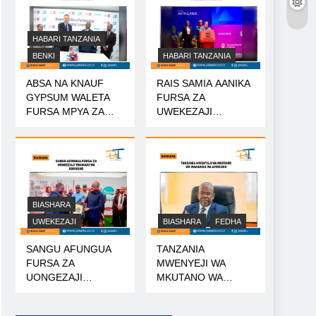
HABARI TANZANIA
BENKI
HABARI TANZANIA
ABSA NA KNAUF
RAIS SAMIA AANIKA
GYPSUM WALETA
FURSA ZA
FURSA MPYA ZA
UWEKEZAJI
MIKOPO
TANZANIA
BIASHARA
UWEKEZAJI
BIASHARA
FEDHA
SANGU AFUNGUA
TANZANIA
FURSA ZA
MWENYEJI WA
UONGEZAJI
MKUTANO WA
THAMANI WA
WANAHISA WA
KOROSHO
AFRICA50