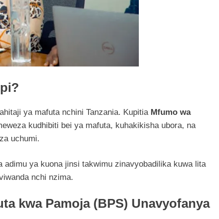
Ipi?
taji ya mafuta nchini Tanzania. Kupitia
Mfumo wa
imeweza kudhibiti bei ya mafuta, kuhakikisha ubora, na
za uchumi.
adimu ya kuona jinsi takwimu zinavyobadilika kuwa lita
viwanda nchi nzima.
futa kwa Pamoja (BPS) Unavyofanya