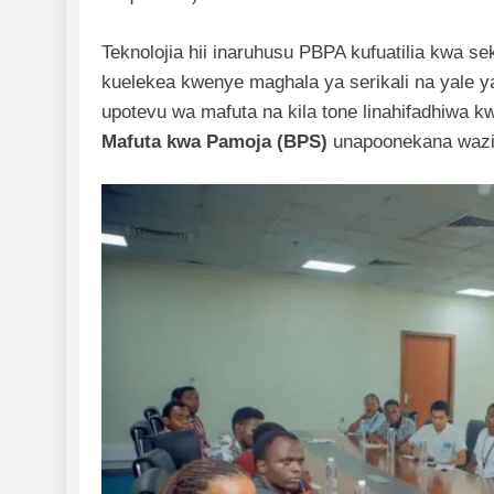
Teknolojia hii inaruhusu PBPA kufuatilia kwa se
kuelekea kwenye maghala ya serikali na yale y
upotevu wa mafuta na kila tone linahifadhiwa 
Mafuta kwa Pamoja (BPS)
unapoonekana wazi—u