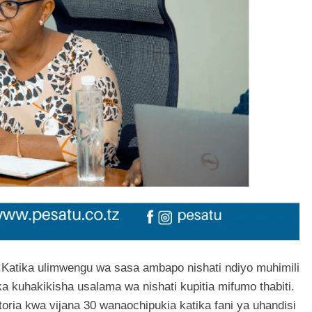
.Katika ulimwengu wa sasa ambapo nishati ndiyo muhimili
 kuhakikisha usalama wa nishati kupitia mifumo thabiti.
toria kwa vijana 30 wanaochipukia katika fani ya uhandisi