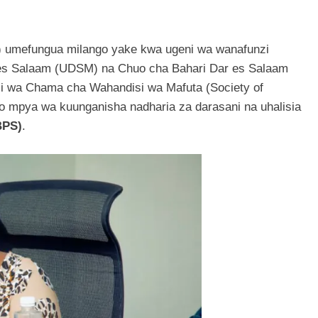
 umefungua milango yake kwa ugeni wa wanafunzi
 es Salaam (UDSM) na Chuo cha Bahari Dar es Salaam
uli wa Chama cha Wahandisi wa Mafuta (Society of
o mpya wa kuunganisha nadharia za darasani na uhalisia
BPS)
.