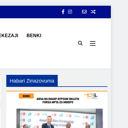
KEZAJI
BENKI
ji, ajira, kilimo, mitindo, na burudani kwa Kiswahili, pamoja na
Habari Zinazovuma