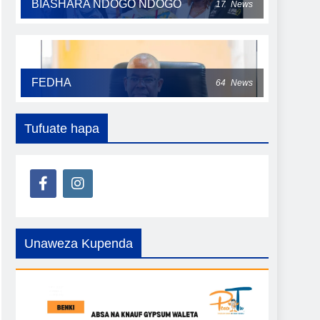
BIASHARA NDOGO NDOGO
17
News
FEDHA
64
News
Tufuate hapa
Unaweza Kupenda