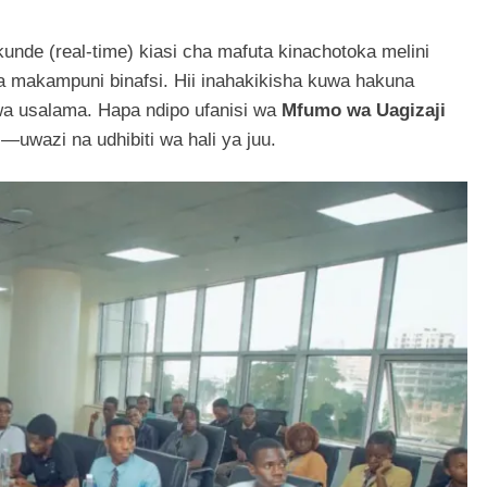
kunde (real-time) kiasi cha mafuta kinachotoka melini
a makampuni binafsi. Hii inahakikisha kuwa hakuna
kwa usalama. Hapa ndipo ufanisi wa
Mfumo wa Uagizaji
wazi na udhibiti wa hali ya juu.