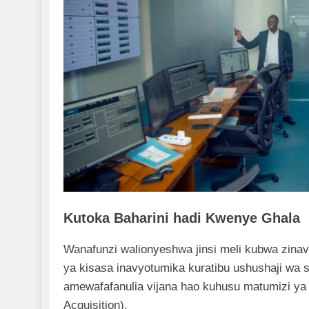
Kutoka Baharini hadi Kwenye Ghala
Wanafunzi walionyeshwa jinsi meli kubwa zinav
ya kisasa inavyotumika kuratibu ushushaji wa
amewafafanulia vijana hao kuhusu matumizi ya
Acquisition).