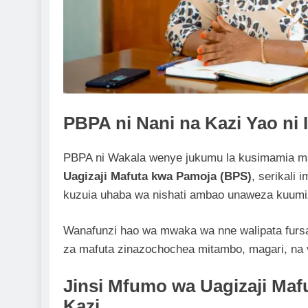
PBPA ni Nani na Kazi Yao ni 
PBPA ni Wakala wenye jukumu la kusimamia mahi
Uagizaji Mafuta kwa Pamoja (BPS)
, serikali 
kuzuia uhaba wa nishati ambao unaweza kuumi
Wanafunzi hao wa mwaka wa nne walipata fursa 
za mafuta zinazochochea mitambo, magari, na 
Jinsi Mfumo wa Uagizaji Ma
Kazi