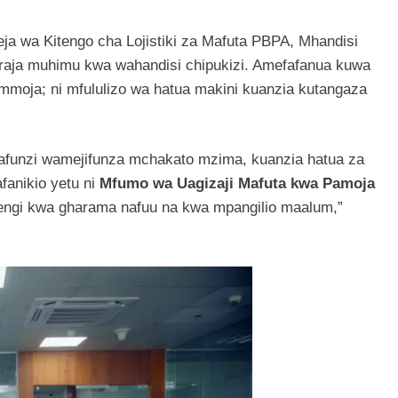
a wa Kitengo cha Lojistiki za Mafuta PBPA, Mhandisi
raja muhimu kwa wahandisi chipukizi. Amefafanua kuwa
 mmoja; ni mfululizo wa hatua makini kuanzia kutangaza
afunzi wamejifunza mchakato mzima, kuanzia hatua za
afanikio yetu ni
Mfumo wa Uagizaji Mafuta kwa Pamoja
ngi kwa gharama nafuu na kwa mpangilio maalum,”