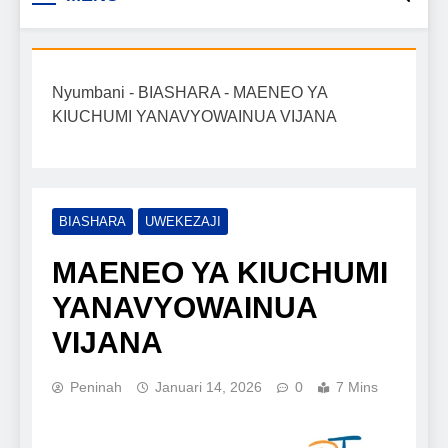
Biashara na Uchumi
taarifa mpya za biashara, uwekezaji, ajira,
kilimo, mitindo, na burudani kwa Kiswahili,
Tanzania
pamoja na mwongozo wa kufanikisha
Nyumbani
-
BIASHARA
-
MAENEO YA
mafanikio yako.
KIUCHUMI YANAVYOWAINUA VIJANA
BIASHARA
UWEKEZAJI
MAENEO YA KIUCHUMI
YANAVYOWAINUA
VIJANA
Peninah
Januari 14, 2026
0
7 Mins