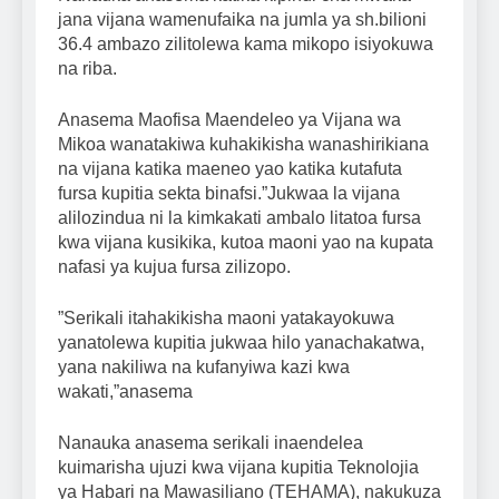
jana vijana wamenufaika na jumla ya sh.bilioni
36.4 ambazo zilitolewa kama mikopo isiyokuwa
na riba.
Anasema Maofisa Maendeleo ya Vijana wa
Mikoa wanatakiwa kuhakikisha wanashirikiana
na vijana katika maeneo yao katika kutafuta
fursa kupitia sekta binafsi.”Jukwaa la vijana
alilozindua ni la kimkakati ambalo litatoa fursa
kwa vijana kusikika, kutoa maoni yao na kupata
nafasi ya kujua fursa zilizopo.
”Serikali itahakikisha maoni yatakayokuwa
yanatolewa kupitia jukwaa hilo yanachakatwa,
yana nakiliwa na kufanyiwa kazi kwa
wakati,”anasema
Nanauka anasema serikali inaendelea
kuimarisha ujuzi kwa vijana kupitia Teknolojia
ya Habari na Mawasiliano (TEHAMA), nakukuza