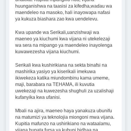
huunganishwa na taasisi za kifedha,wadau wa
maendeleo na masoko, hali inayowapa nafasi
ya kukuza biashara zao kwa uendelevu.
Kwa upande wa Serikali,uanzishwaji wa
maeneo ya kiuchumi kwa vijana ni utekelezaji
wa sera na mipango ya maendeleo inayolenga
kuwawezesha vijana kiuchumi.
Serikali kwa kushirikiana na sekta binafsi na
mashirika yasiyo ya kiserikali imekuwa
ikiwekeza katika miundombinu kama umeme,
maji, barabara na TEHAMA, ili kuvutia
uwekezaji na kuwezesha shughuli za uzalishaji
kufanyika kwa ufanisi.
Mbali na ajira, maeneo haya yanakuza ubunifu
na matumizi ya teknolojia miongoni mwa vijana.
Kupitia mafunzo na ushirikiano na wataalamu,
vijana hupata fursa ya kubuni bidhaa na