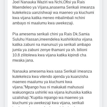
Joel Nanauka Waziri wa Nchi,Ofisi ya Rais
Maendeleo ya Vijana,anasema Serikali imeanza
kutekeleza uanzishwaji wa maeneo ya kiuchumi
kwa vijana katika meneo mbalimbali nchini
ambayo ni maalumu kwa uwekezaji.
Pia amesema serikali chini ya Rais Dk.Samia
Suluhu Hassan,imeendelea kushirikisha vijana
katika zabuni na manunuzi ya serikali ambapo
jumla ya zabuni zenye thamani ya sh. bilioni
10.8 zilitolewa kwa vijana katika kipindi cha
mwaka jana.
Nanauka amesema kwa sasa Serikali imeanza
kutekeleza kwa vitendo ajenda ya kuanzisha
maeneo maalumu ya kiuchumi kwa
vijana.”Mpango huu ni makakati mahususi
wakuongeza ushiriki wa vijana kuhusika katika
uzalishaji.”Kupitia mpango wa maeneo ya
kiuchumi ya uwekezaji kwa vijana, serikali