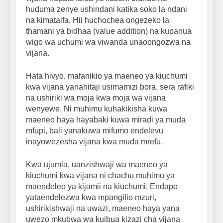
huduma zenye ushindani katika soko la ndani
na kimataifa. Hii huchochea ongezeko la
thamani ya bidhaa (value addition) na kupanua
wigo wa uchumi wa viwanda unaoongozwa na
vijana.
Hata hivyo, mafanikio ya maeneo ya kiuchumi
kwa vijana yanahitaji usimamizi bora, sera rafiki
na ushiriki wa moja kwa moja wa vijana
wenyewe. Ni muhimu kuhakikisha kuwa
maeneo haya hayabaki kuwa miradi ya muda
mfupi, bali yanakuwa mifumo endelevu
inayowezesha vijana kwa muda mrefu.
Kwa ujumla, uanzishwaji wa maeneo ya
kiuchumi kwa vijana ni chachu muhimu ya
maendeleo ya kijamii na kiuchumi. Endapo
yataendelezwa kwa mpangilio mzuri,
ushirikishwaji na uwazi, maeneo haya yana
uwezo mkubwa wa kuibua kizazi cha vijana