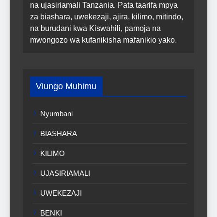
na ujasiriamali Tanzania. Pata taarifa mpya
za biashara, uwekezaji, ajira, kilimo, mitindo,
na burudani kwa Kiswahili, pamoja na
mwongozo wa kufanikisha mafanikio yako.
Viungo Muhimu
Nyumbani
BIASHARA
KILIMO
UJASIRIAMALI
UWEKEZAJI
BENKI