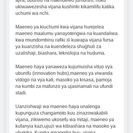
ajira, ubunifu na maendeleo jumuishi, huku
ukiwawezesha vijana kushiriki kikamilifu katika
uchumi wa nchi.
Maeneo ya kiuchumi kwa vijana hurejelea
maeneo maalumu yanayotengwa na kuandaliwa
kwa miundombinu rafiki ili kuwapa vijana fursa
ya kuanzisha na kuendeleza shughuli za
uzalishaji, biashara, teknolojia na huduma.
Maeneo haya yanaweza kujumuisha vituo vya
ubunifu (innovation hubs),maeneo ya viwanda
vidogo na vya kati, masoko ya kisasa, pamoja
na kumbi za mafunzo ya ujasiriamali na ufundi
stadi.
Uanzishwaji wa maeneo haya unalenga
kupunguza changamoto kuu zinazowakabili
vijana, zikiwemo ukosefu wa mitaji, maeneo ya
kufanyia kazi,ujuzi wa kibiashara na masoko ya
uhakika. Kupitia mpangilio huu, vijana