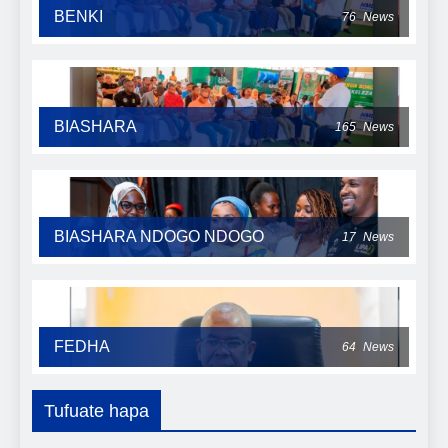
BENKI
76
News
BIASHARA
165
News
BIASHARA NDOGO NDOGO
17
News
FEDHA
64
News
Tufuate hapa