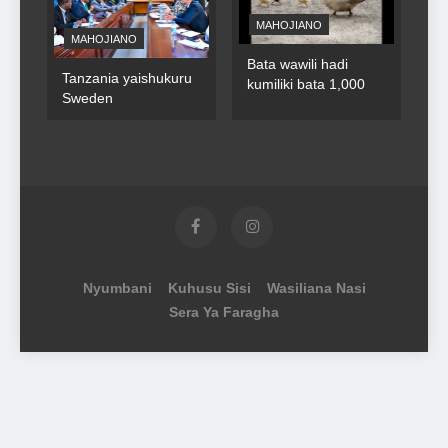
MAHOJIANO
MAHOJIANO
Bata wawili hadi
Tanzania yaishukuru
kumiliki bata 1,000
Sweden
Nyumbani
Kuhusu Sisi
Wasiliana Nasi
Sera Ya Faragha