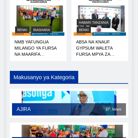
HABARI TANZANIA
BENKI
BIASHARA
BENKI
NMB YAFUNGUA
ABSA NA KNAUF
MILANGO YA FURSA
GYPSUM WALETA
NA MAARIFA
FURSA MPYA ZA
NANENANE
MIKOPO
Makusanyo ya Kategoria
AJIRA
37
News