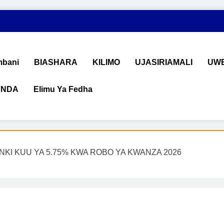
bani
BIASHARA
KILIMO
UJASIRIAMALI
UWE
ANDA
Elimu Ya Fedha
shara na Uchumi Tanzania
na ujasiriamali Tanzania. Pata taarifa mpya za biashara, uwekeza
ENKI KUU YA 5.75% KWA ROBO YA KWANZA 2026