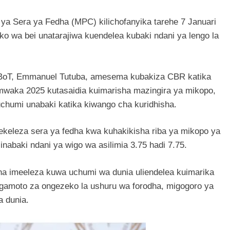
ya Sera ya Fedha (MPC) kilichofanyika tarehe 7 Januari
 wa bei unatarajiwa kuendelea kubaki ndani ya lengo la
BoT, Emmanuel Tutuba, amesema kubakiza CBR katika
 mwaka 2025 kutasaidia kuimarisha mazingira ya mikopo,
chumi unabaki katika kiwango cha kuridhisha.
ekeleza sera ya fedha kwa kuhakikisha riba ya mikopo ya
 inabaki ndani ya wigo wa asilimia 3.75 hadi 7.75.
a imeeleza kuwa uchumi wa dunia uliendelea kuimarika
gamoto za ongezeko la ushuru wa forodha, migogoro ya
a dunia.