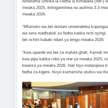
Amesema Shirika la Fedha la Kimataifa (IMF) lin
mwaka 2025, ikilinganishwa na asilimia 3.3 mwa
mwaka 2026.
“Mfumuko wa bei duniani umeendelea kupungua 
wa sera madhubuti za fedha katika nchi nyingi
bei nchini kubaki ndani ya lengo mwaka 2026.
“Kwa upande wa bei za mafuta ghafi, Kamati imeb
kwa pipa katika robo ya nne ya mwaka 2025, na
kwanza ya mwaka 2026. Hali hiyo inatarajiwa k
fedha za kigeni, hivyo kuimarisha utulivu wa t