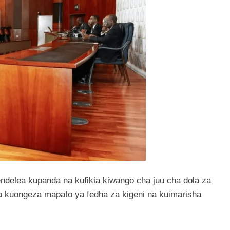
delea kupanda na kufikia kiwango cha juu cha dola za
wa kuongeza mapato ya fedha za kigeni na kuimarisha