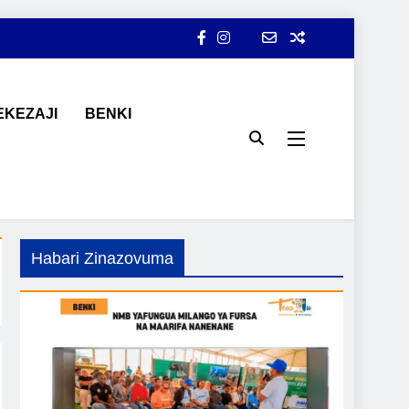
KEZAJI
BENKI
ji, ajira, kilimo, mitindo, na burudani kwa Kiswahili, pamoja na
Habari Zinazovuma