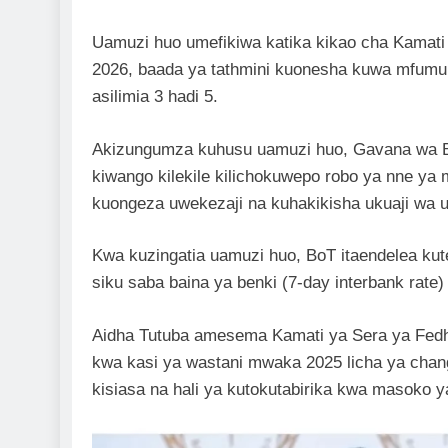
Uamuzi huo umefikiwa katika kikao cha Kamati 
2026, baada ya tathmini kuonesha kuwa mfumuko
asilimia 3 hadi 5.
Akizungumza kuhusu uamuzi huo, Gavana wa 
kiwango kilekile kilichokuwepo robo ya nne ya
kuongeza uwekezaji na kuhakikisha ukuaji wa u
Kwa kuzingatia uamuzi huo, BoT itaendelea kut
siku saba baina ya benki (7-day interbank rate)
Aidha Tutuba amesema Kamati ya Sera ya Fedh
kwa kasi ya wastani mwaka 2025 licha ya chan
kisiasa na hali ya kutokutabirika kwa masoko y