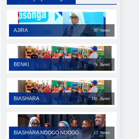
AJIRA
37
News
BENKI
76
News
BIASHARA
165
News
BIASHARA NDOGO NDOGO
17
News