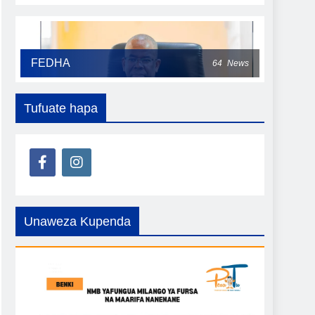
FEDHA
64
News
Tufuate hapa
Unaweza Kupenda