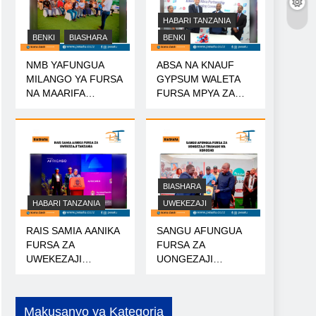
HABARI TANZANIA
BENKI
BIASHARA
BENKI
NMB YAFUNGUA
ABSA NA KNAUF
MILANGO YA FURSA
GYPSUM WALETA
NA MAARIFA
FURSA MPYA ZA
NANENANE
MIKOPO
BIASHARA
HABARI TANZANIA
UWEKEZAJI
RAIS SAMIA AANIKA
SANGU AFUNGUA
FURSA ZA
FURSA ZA
UWEKEZAJI
UONGEZAJI
TANZANIA
THAMANI WA
KOROSHO
Makusanyo ya Kategoria