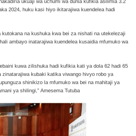
akadiria ukuaji wa uchumi wa dunia kufikia asilimia 3.2
ka 2024, huku kasi hiyo ikitarajiwa kuendelea hadi
kutokana na kushuka kwa bei za nishati na utekelezaji
, hali ambayo inatarajiwa kuendelea kusaidia mfumuko wa
aini kuwa zilishuka hadi kufikia kati ya dola 62 hadi 65
 zinatarajiwa kubaki katika viwango hivyo robo ya
upunguza shinikizo la mfumuko wa bei na mahitaji ya
hamani ya shilingi,” Amesema Tutuba