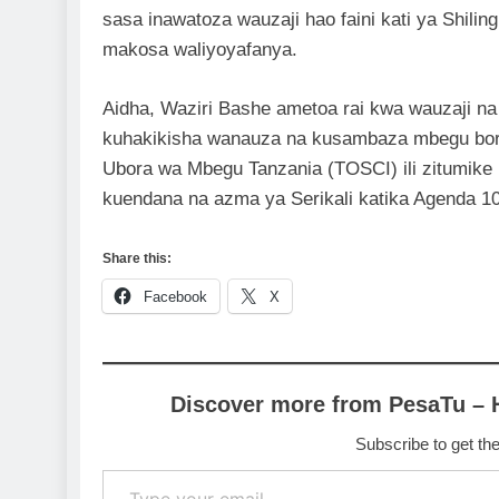
sasa inawatoza wauzaji hao faini kati ya Shiling
makosa waliyoyafanya.
Aidha, Waziri Bashe ametoa rai kwa wauzaji n
kuhakikisha wanauza na kusambaza mbegu bora 
Ubora wa Mbegu Tanzania (TOSCI) ili zitumike k
kuendana na azma ya Serikali katika Agenda 10
Share this:
Facebook
X
Discover more from PesaTu – 
Subscribe to get the
Type your email…