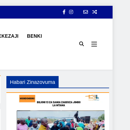
KEZAJI
BENKI
ji, ajira, kilimo, mitindo, na burudani kwa Kiswahili, pamoja na
Habari Zinazovuma