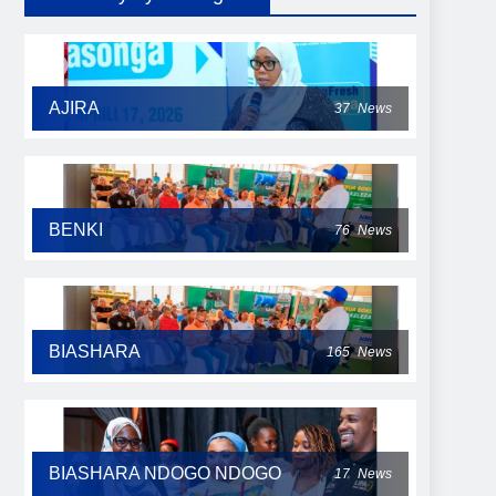
AJIRA
37
News
BENKI
76
News
BIASHARA
165
News
BIASHARA NDOGO NDOGO
17
News