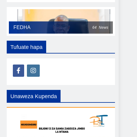
FEDHA
64
News
Tufuate hapa
Unaweza Kupenda