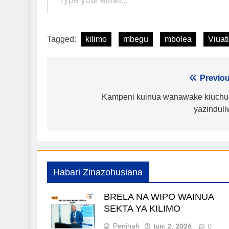
Tagged:
kilimo
mbegu
mbolea
Viuati
Urambazaji
Previou
wa
Kampeni kuinua wanawake kiuchu
yazindul
chapisho
Habari Zinazohusiana
BRELA NA WIPO WAINUA
SEKTA YA KILIMO
Juni 2, 2026
Peninah
0