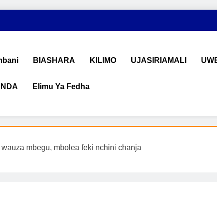
bani
BIASHARA
KILIMO
UJASIRIAMALI
UWE
ANDA
Elimu Ya Fedha
shara na Uchumi Tanzania
na ujasiriamali Tanzania. Pata taarifa mpya za biashara, uwekeza
 wauza mbegu, mbolea feki nchini chanja