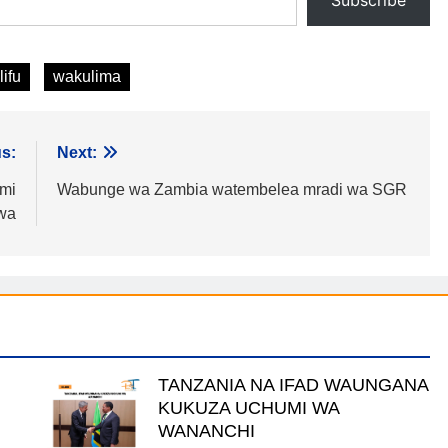
Subscribe
lifu
wakulima
s:
Next:
mi
Wabunge wa Zambia watembelea mradi wa SGR
iwa
TANZANIA NA IFAD WAUNGANA
KUKUZA UCHUMI WA
WANANCHI