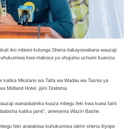
kali iko mbioni kutunga Sheria itakayowabana wauzaji
ze kuhukumiwa kwa makosa ya uhujumu uchumi kuanzia
 katika Mkutano wa Taifa wa Wadau wa Tasnia ya
a Midland Hotel, jijini Dodoma.
wauzaji wanaobainika kuuza mbegu feki kwa kuwa faini
babisha katika jamii”, amesema Waziri Bashe.
gu feki anatakiwa kuhukumiwa lakini sheria iliyopo