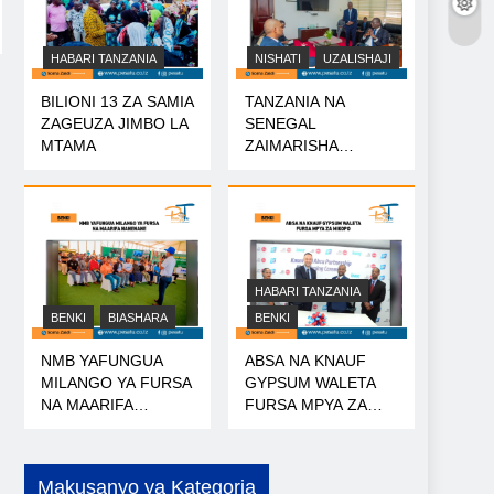
HABARI TANZANIA
NISHATI
UZALISHAJI
BILIONI 13 ZA SAMIA
TANZANIA NA
ZAGEUZA JIMBO LA
SENEGAL
MTAMA
ZAIMARISHA
USHIRIKIANO WA
NISHATI
HABARI TANZANIA
BENKI
BIASHARA
BENKI
NMB YAFUNGUA
ABSA NA KNAUF
MILANGO YA FURSA
GYPSUM WALETA
NA MAARIFA
FURSA MPYA ZA
NANENANE
MIKOPO
Makusanyo ya Kategoria