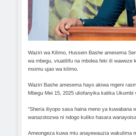
Waziri wa Kilimo, Hussein Bashe amesema Seri
wa mbegu, viuatilifu na mbolea feki ili wawe
msimu ujao wa kilimo.
Waziri Bashe amesema hayo akiwa mgeni rasmi
Mbegu Mei 15, 2025 uliofanyika katika Ukumbi w
“Sheria iliyopo sasa haina meno ya kuwabana 
wanazotozwa ni ndogo kuliko hasara wanayoisa
Ameongeza kuwa mtu anayewauzia wakulima mbe