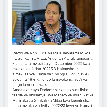
Waziri wa Nchi, Ofisi ya Rais Tawala za Mikoa
na Serikali za Mitaa, Angellah Kairuki amesema
kipindi cha mwezi July – December 2022 kwa
mwaka wa fedha 2022/23 Halmashauri
zimekusanya Jumla ya Shilingi Bilioni 485.42
sawa na 48% ya lengo la mwaka na 96% ya
lengo la nusu mwaka.
Ameeleza hayo Dodoma wakati akiwasilisha
taarifa ya ukusanyaji wa Mapato ya ndani katika
Mamlaka za Serikali za Mitaa kwa kipindi cha
nusu mwaka wa fedha 2022/23 kwenye Kamati