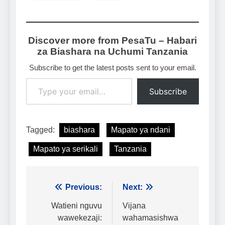
Discover more from PesaTu – Habari
za Biashara na Uchumi Tanzania
Subscribe to get the latest posts sent to your email.
Type your email…
Subscribe
Tagged:
biashara
Mapato ya ndani
Mapato ya serikali
Tanzania
Urambazaji
Previous:
Next:
wa
Watieni nguvu
Vijana
wawekezaji:
wahamasishwa