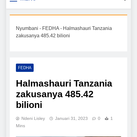
Biashara na Uchumi
taarifa mpya za biashara, uwekezaji, ajira,
kilimo, mitindo, na burudani kwa Kiswahili,
Tanzania
pamoja na mwongozo wa kufanikisha
Nyumbani
-
FEDHA
-
Halmashauri Tanzania
mafanikio yako.
zakusanya 485.42 bilioni
FEDHA
Halmashauri Tanzania
zakusanya 485.42
bilioni
Ndeni Lisley
Januari 31, 2023
0
1
Mins