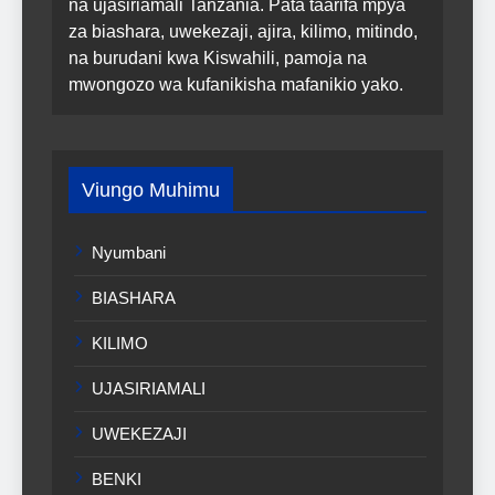
na ujasiriamali Tanzania. Pata taarifa mpya
za biashara, uwekezaji, ajira, kilimo, mitindo,
na burudani kwa Kiswahili, pamoja na
mwongozo wa kufanikisha mafanikio yako.
Viungo Muhimu
Nyumbani
BIASHARA
KILIMO
UJASIRIAMALI
UWEKEZAJI
BENKI