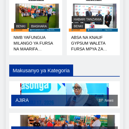
HABARI TANZANIA
BENKI
BIASHARA
BENKI
NMB YAFUNGUA
ABSA NA KNAUF
MILANGO YA FURSA
GYPSUM WALETA
NA MAARIFA
FURSA MPYA ZA
NANENANE
MIKOPO
Makusanyo ya Kategoria
AJIRA
37
News