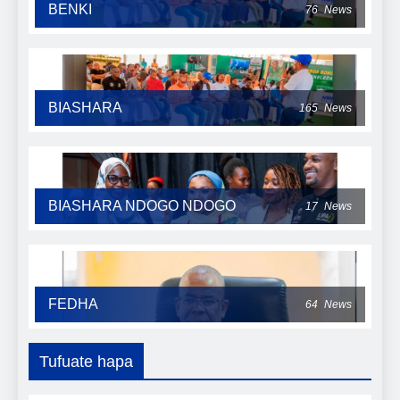
BENKI
76
News
BIASHARA
165
News
BIASHARA NDOGO NDOGO
17
News
FEDHA
64
News
Tufuate hapa