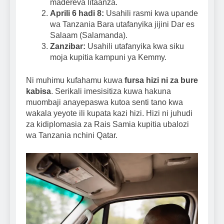
madereva litaanza.
Aprili 6 hadi 8:
Usahili rasmi kwa upande
wa Tanzania Bara utafanyika jijini Dar es
Salaam (Salamanda).
Zanzibar:
Usahili utafanyika kwa siku
moja kupitia kampuni ya Kemmy.
Ni muhimu kufahamu kuwa
fursa hizi ni za bure
kabisa
. Serikali imesisitiza kuwa hakuna
muombaji anayepaswa kutoa senti tano kwa
wakala yeyote ili kupata kazi hizi. Hizi ni juhudi
za kidiplomasia za Rais Samia kupitia ubalozi
wa Tanzania nchini Qatar.