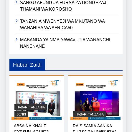
SANGU AFUNGUA FURSA ZA UONGEZAJI
THAMANI WA KOROSHO
TANZANIA MWENYEJI WA MKUTANO WA
WANAHISA WA AFRICA50
MABANDA YA NMB YAWAVUTIA WANANCHI
NANENANE
Habari Zaidi
HABARI TANZANIA
BENKI
HABARI TANZANIA
ABSA NA KNAUF
RAIS SAMIA AANIKA
GYPSUM WALETA
FURSA ZA UWEKEZAJI