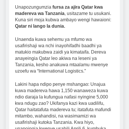
Unapozungumzia
fursa za ajira Qatar kwa
madereva wa Tanzania
, usitazame tu usukani.
Kuna siri moja kubwa ambayo wengi hawaioni:
Qatar ni lango la dunia.
Unaenda kuwa sehemu ya mfumo wa
usafirishaji wa nchi inayohifadhi baadhi ya
matukio makubwa zaidi ya kimataifa. Dereva
anayeingia Qatar leo akiwa na leseni ya
Tanzania, kesho anakuwa mtaalamu mwenye
uzoefu wa “International Logistics.”
Lakini hapa ndipo penye mshangao: Unajua
kuwa madereva hawa 1,150 wanaweza kuwa
ndio daraja la kufungua nafasi nyingine 5,000
kwa ndugu zao? Ukifanya kazi kwa uadilifu,
Qatar haitatafuta madereva tu; itatafuta mafundi
mitambo, wahandisi, na wasimamizi wa
usafirishaji kutoka Tanzania. Kwa hiyo,
unapoingia kwenye usahili Aprili 6, kumbuka