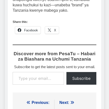
kuwa huchukui tu kazi—unabeba “brand” ya
Tanzania kwenye mabega yako.
Share this:
Facebook
X
Discover more from PesaTu – Habari
za Biashara na Uchumi Tanzania
Subscribe to get the latest posts sent to your email.
Type your email…
Subscribe
Urambazaji
Previous:
Next: