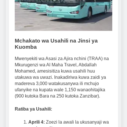
Mchakato wa Usahili na Jinsi ya
Kuomba
Mwenyekiti wa Asasi za Ajira nchini (TRAA) na
Mkurugenzi wa Al Maha Travel, Abdallah
Mohamed, amesisitiza kuwa usahili huu
utakuwa wa uwazi. Inakadiriwa kuwa zaidi ya
madereva 3,000 watakusanywa ili mchujo
ufanyike na kupata wale 1,150 wanaohitajika
(900 kutoka Bara na 250 kutoka Zanzibar).
Ratiba ya Usahili:
Aprili 4:
Zoezi la awali la ukusanyaji wa