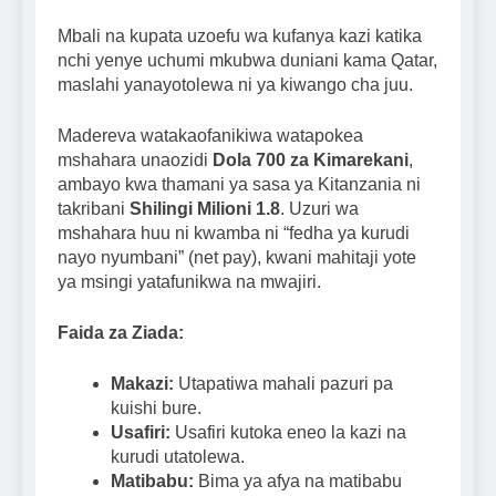
Mbali na kupata uzoefu wa kufanya kazi katika
nchi yenye uchumi mkubwa duniani kama Qatar,
maslahi yanayotolewa ni ya kiwango cha juu.
Madereva watakaofanikiwa watapokea
mshahara unaozidi
Dola 700 za Kimarekani
,
ambayo kwa thamani ya sasa ya Kitanzania ni
takribani
Shilingi Milioni 1.8
. Uzuri wa
mshahara huu ni kwamba ni “fedha ya kurudi
nayo nyumbani” (net pay), kwani mahitaji yote
ya msingi yatafunikwa na mwajiri.
Faida za Ziada:
Makazi:
Utapatiwa mahali pazuri pa
kuishi bure.
Usafiri:
Usafiri kutoka eneo la kazi na
kurudi utatolewa.
Matibabu:
Bima ya afya na matibabu