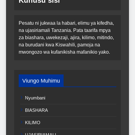
Kuhusu sisi
Pesatu ni jukwaa la habari, elimu ya kifedha,
na ujasiriamali Tanzania. Pata taarifa mpya
za biashara, uwekezaji, ajira, kilimo, mitindo,
na burudani kwa Kiswahili, pamoja na
mwongozo wa kufanikisha mafanikio yako.
Viungo Muhimu
Nyumbani
BIASHARA
KILIMO
UJASIRIAMALI