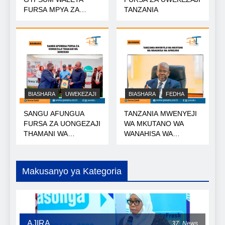
FURSA MPYA ZA
TANZANIA
MIKOPO
BIASHARA
UWEKEZAJI
BIASHARA
FEDHA
SANGU AFUNGUA
TANZANIA MWENYEJI
FURSA ZA UONGEZAJI
WA MKUTANO WA
THAMANI WA
WANAHISA WA
KOROSHO
AFRICA50
Makusanyo ya Kategoria
AJIRA
37
News