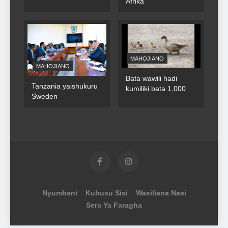
Afrika
za umma
MAHOJIANO
MAHOJIANO
Bata wawili hadi
Tanzania yaishukuru
kumiliki bata 1,000
Sweden
Nyumbani
Kuhusu Sisi
Wasiliana Nasi
Sera Ya Faragha