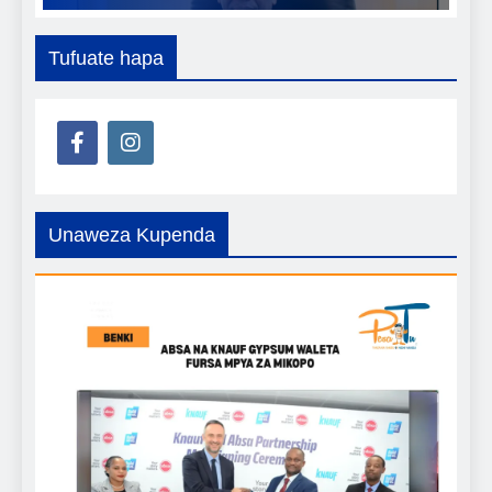
Tufuate hapa
Unaweza Kupenda