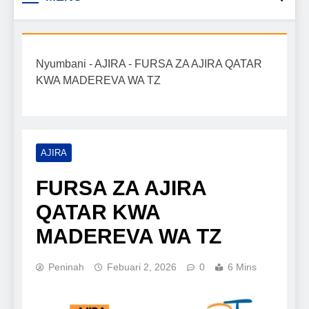
Biashara na Uchumi
taarifa mpya za biashara, uwekezaji, ajira,
kilimo, mitindo, na burudani kwa Kiswahili,
Tanzania
pamoja na mwongozo wa kufanikisha
Nyumbani
-
AJIRA
-
FURSA ZA AJIRA QATAR
mafanikio yako.
KWA MADEREVA WA TZ
AJIRA
FURSA ZA AJIRA
QATAR KWA
MADEREVA WA TZ
Peninah
Febuari 2, 2026
0
6 Mins