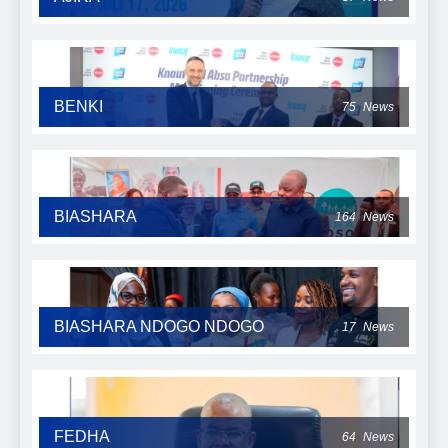
BENKI
75
News
BIASHARA
164
News
BIASHARA NDOGO NDOGO
17
News
FEDHA
64
News