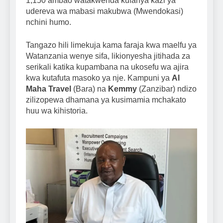
1,150 ambao watakwenda kufanya kazi ya
udereva wa mabasi makubwa (Mwendokasi)
nchini humo.
Tangazo hili limekuja kama faraja kwa maelfu ya
Watanzania wenye sifa, likionyesha jitihada za
serikali katika kupambana na ukosefu wa ajira
kwa kutafuta masoko ya nje. Kampuni ya
Al
Maha Travel
(Bara) na
Kemmy
(Zanzibar) ndizo
zilizopewa dhamana ya kusimamia mchakato
huu wa kihistoria.