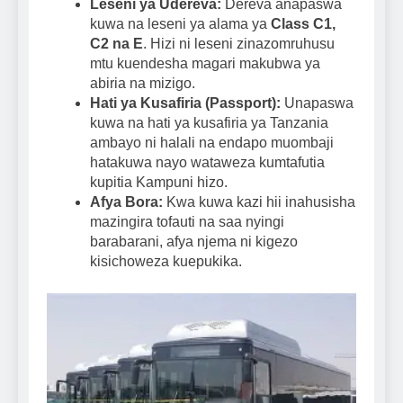
Leseni ya Udereva:
Dereva anapaswa
kuwa na leseni ya alama ya
Class C1,
C2 na E
. Hizi ni leseni zinazomruhusu
mtu kuendesha magari makubwa ya
abiria na mizigo.
Hati ya Kusafiria (Passport):
Unapaswa
kuwa na hati ya kusafiria ya Tanzania
ambayo ni halali na endapo muombaji
hatakuwa nayo wataweza kumtafutia
kupitia Kampuni hizo.
Afya Bora:
Kwa kuwa kazi hii inahusisha
mazingira tofauti na saa nyingi
barabarani, afya njema ni kigezo
kisichoweza kuepukika.