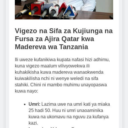
Vigezo na Sifa za Kujiunga na
Fursa za Ajira Qatar kwa
Madereva wa Tanzania
Ili uweze kufanikiwa kupata nafasi hizi adhimu,
kuna vigezo maalum vilivyowekwa ili
kuhakikisha kuwa madereva wanaokwenda
kuiwakilisha nchi ni wenye weledi na sifa
stahiki. Chini ni mambo muhimu unayopaswa
kuwa nayo:
Umri:
Lazima uwe na umri kati ya miaka
25 hadi 50. Huu ni umri unaoaminika
kuwa na ukomavu na nguvu za kufanya
kazi.