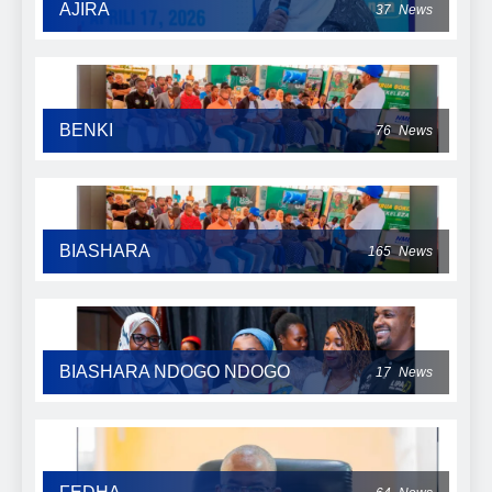
AJIRA
37
News
BENKI
76
News
BIASHARA
165
News
BIASHARA NDOGO NDOGO
17
News