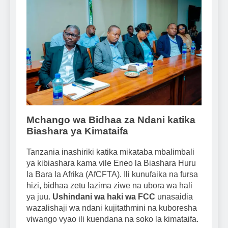
Mchango wa Bidhaa za Ndani katika
Biashara ya Kimataifa
Tanzania inashiriki katika mikataba mbalimbali
ya kibiashara kama vile Eneo la Biashara Huru
la Bara la Afrika (AfCFTA). Ili kunufaika na fursa
hizi, bidhaa zetu lazima ziwe na ubora wa hali
ya juu.
Ushindani wa haki wa FCC
unasaidia
wazalishaji wa ndani kujitathmini na kuboresha
viwango vyao ili kuendana na soko la kimataifa.