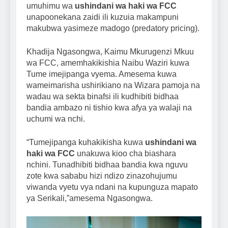
umuhimu wa
ushindani wa haki wa FCC
unapoonekana zaidi ili kuzuia makampuni
makubwa yasimeze madogo (predatory pricing).
Khadija Ngasongwa, Kaimu Mkurugenzi Mkuu
wa FCC, amemhakikishia Naibu Waziri kuwa
Tume imejipanga vyema. Amesema kuwa
wameimarisha ushirikiano na Wizara pamoja na
wadau wa sekta binafsi ili kudhibiti bidhaa
bandia ambazo ni tishio kwa afya ya walaji na
uchumi wa nchi.
“Tumejipanga kuhakikisha kuwa
ushindani wa
haki wa FCC
unakuwa kioo cha biashara
nchini. Tunadhibiti bidhaa bandia kwa nguvu
zote kwa sababu hizi ndizo zinazohujumu
viwanda vyetu vya ndani na kupunguza mapato
ya Serikali,”amesema Ngasongwa.