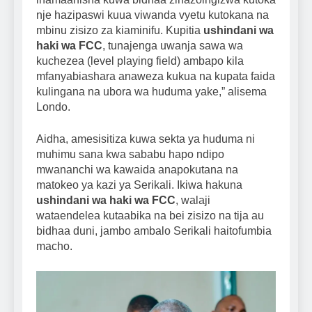
nje hazipaswi kuua viwanda vyetu kutokana na
mbinu zisizo za kiaminifu. Kupitia
ushindani wa
haki wa FCC
, tunajenga uwanja sawa wa
kuchezea (level playing field) ambapo kila
mfanyabiashara anaweza kukua na kupata faida
kulingana na ubora wa huduma yake,” alisema
Londo.
Aidha, amesisitiza kuwa sekta ya huduma ni
muhimu sana kwa sababu hapo ndipo
mwananchi wa kawaida anapokutana na
matokeo ya kazi ya Serikali. Ikiwa hakuna
ushindani wa haki wa FCC
, walaji
wataendelea kutaabika na bei zisizo na tija au
bidhaa duni, jambo ambalo Serikali haitofumbia
macho.