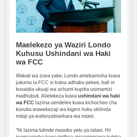
Maelekezo ya Waziri Londo
Kuhusu Ushindani wa Haki
wa FCC
Wakati wa ziara yake, Londo amebainisha kuwa
jukumu la FCC si kutoa adhabu pekee, bali ni
kusaidia ukuaji wa uchumi kupitia usimamizi
madhubuti. Alielekeza kuwa
ushindani wa haki
wa FCC
lazima uendelee kuwa kichocheo cha
kuvutia wawekezaji wa kigeni huku ukilinda
mitaji ya wafanyabiashara wa ndani.
“Ni lazima tulinde masoko yetu ya ndani. Hii
inamaanisha kuwa bidhaa zinazoingizwa kutoka