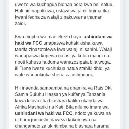
uwezo wa kuchagua bidhaa bora kwa bei nafuu.
Hali hii inapofikiwa, ustawi wa jamii huimarika
kwani fedha za walaji zinakuwa na thamani
zaidi.
Kwa mujibu wa maelekezo hayo,
ushindani wa
haki wa FCC
unapaswa kuhakikisha kuwa
taarifa zinazotolewa kwa walaji ni sahihi. Walaji
wanapaswa kupewa nafasi ya kutoa maoni na
ripoti kuhusu huduma wanazozipata bila woga,
ili Tume iweze kuchukua hatua stahiki dhidi ya
wale wanaokiuka sheria za ushindani.
Hii inaenda sambamba na dhamira ya Rais Dkt.
Samia Suluhu Hassan ya kuifanya Tanzania
kuwa kitovu cha biashara katika ukanda wa
Afrika Mashariki na Kati. Bila mfumo imara wa
ushindani wa haki wa FCC
, ndoto ya kuwa na
uchumi jumuishi inaweza kukumbwa na
changamoto za ukiritimba na biashara haramu.