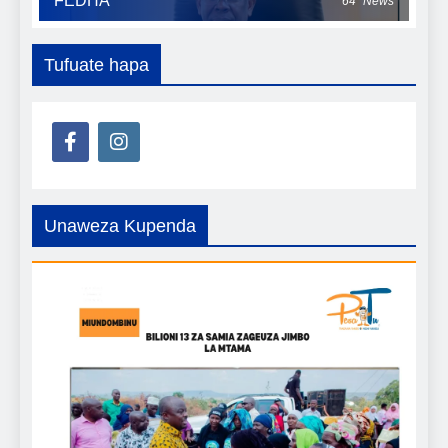
FEDHA
64
News
Tufuate hapa
Unaweza Kupenda