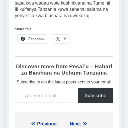
sasa kwa wadau wote kushirikiana na Tume hii
ili kuifanya Tanzania kuwa sehemu salama na
yenye tija kwa biashara na uwekezaji.
Share this:
Facebook
X
Discover more from PesaTu – Habari
za Biashara na Uchumi Tanzania
Subscribe to get the latest posts sent to your email.
Type your email…
Subscribe
Urambazaji
Previous:
Next: