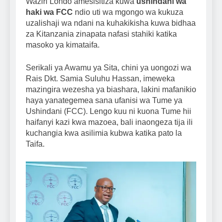
Waziri Londo amesisitiza kuwa
ushindani wa
haki wa FCC
ndio uti wa mgongo wa kukuza
uzalishaji wa ndani na kuhakikisha kuwa bidhaa
za Kitanzania zinapata nafasi stahiki katika
masoko ya kimataifa.
Serikali ya Awamu ya Sita, chini ya uongozi wa
Rais Dkt. Samia Suluhu Hassan, imeweka
mazingira wezesha ya biashara, lakini mafanikio
haya yanategemea sana ufanisi wa Tume ya
Ushindani (FCC). Lengo kuu ni kuona Tume hii
haifanyi kazi kwa mazoea, bali inaongeza tija ili
kuchangia kwa asilimia kubwa katika pato la
Taifa.