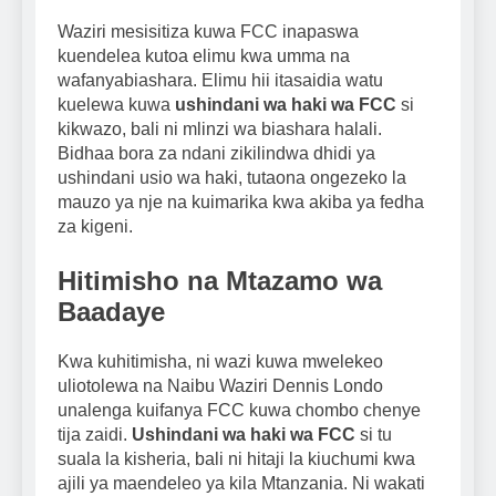
Waziri mesisitiza kuwa FCC inapaswa
kuendelea kutoa elimu kwa umma na
wafanyabiashara. Elimu hii itasaidia watu
kuelewa kuwa
ushindani wa haki wa FCC
si
kikwazo, bali ni mlinzi wa biashara halali.
Bidhaa bora za ndani zikilindwa dhidi ya
ushindani usio wa haki, tutaona ongezeko la
mauzo ya nje na kuimarika kwa akiba ya fedha
za kigeni.
Hitimisho na Mtazamo wa
Baadaye
Kwa kuhitimisha, ni wazi kuwa mwelekeo
uliotolewa na Naibu Waziri Dennis Londo
unalenga kuifanya FCC kuwa chombo chenye
tija zaidi.
Ushindani wa haki wa FCC
si tu
suala la kisheria, bali ni hitaji la kiuchumi kwa
ajili ya maendeleo ya kila Mtanzania. Ni wakati