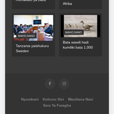
Afrika
za umma
MAHOJIANO
MAHOJIANO
Bata wawili hadi
Tanzania yaishukuru
kumiliki bata 1,000
Sweden
Nyumbani
Kuhusu Sisi
Wasiliana Nasi
Sera Ya Faragha