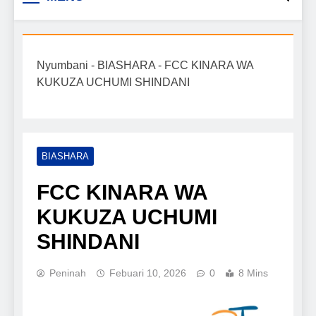
Biashara na Uchumi
taarifa mpya za biashara, uwekezaji, ajira,
kilimo, mitindo, na burudani kwa Kiswahili,
Tanzania
pamoja na mwongozo wa kufanikisha
Nyumbani
-
BIASHARA
-
FCC KINARA WA
mafanikio yako.
KUKUZA UCHUMI SHINDANI
BIASHARA
FCC KINARA WA
KUKUZA UCHUMI
SHINDANI
Peninah
Febuari 10, 2026
0
8 Mins