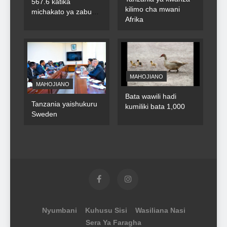
567.6 katika
kilimo cha mwani
michakato ya zabuni
Afrika
za umma
MAHOJIANO
MAHOJIANO
Bata wawili hadi
Tanzania yaishukuru
kumiliki bata 1,000
Sweden
Nyumbani
Kuhusu Sisi
Wasiliana Nasi
Sera Ya Faragha