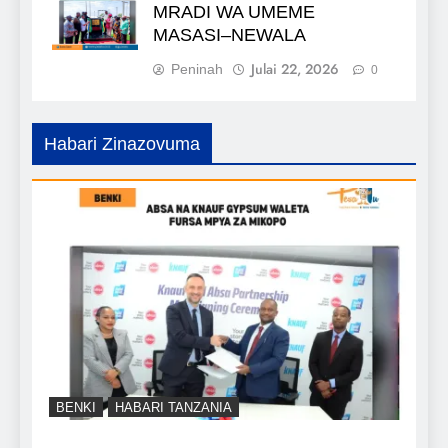
MRADI WA UMEME
MASASI–NEWALA
Julai 22, 2026
Peninah
0
Habari Zinazovuma
BENKI
HABARI TANZANIA