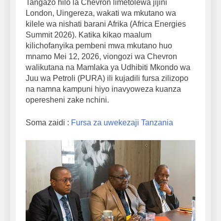
Tangazo hilo la Chevron limetolewa jijini
London, Uingereza, wakati wa mkutano wa
kilele wa nishati barani Afrika (Africa Energies
Summit 2026). Katika kikao maalum
kilichofanyika pembeni mwa mkutano huo
mnamo Mei 12, 2026, viongozi wa Chevron
walikutana na Mamlaka ya Udhibiti Mkondo wa
Juu wa Petroli (PURA) ili kujadili fursa zilizopo
na namna kampuni hiyo inavyoweza kuanza
operesheni zake nchini.
Soma zaidi :
Fursa za uwekezaji Tanzania