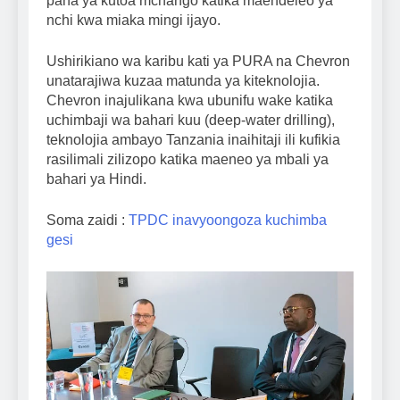
pana ya kutoa mchango katika maendeleo ya
nchi kwa miaka mingi ijayo.
Ushirikiano wa karibu kati ya PURA na Chevron
unatarajiwa kuzaa matunda ya kiteknolojia.
Chevron inajulikana kwa ubunifu wake katika
uchimbaji wa bahari kuu (deep-water drilling),
teknolojia ambayo Tanzania inaihitaji ili kufikia
rasilimali zilizopo katika maeneo ya mbali ya
bahari ya Hindi.
Soma zaidi :
TPDC inavyoongoza kuchimba
gesi