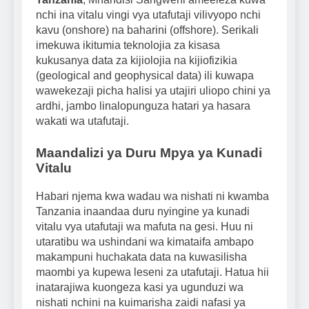
nchi ina vitalu vingi vya utafutaji vilivyopo nchi
kavu (onshore) na baharini (offshore). Serikali
imekuwa ikitumia teknolojia za kisasa
kukusanya data za kijiolojia na kijiofizikia
(geological and geophysical data) ili kuwapa
wawekezaji picha halisi ya utajiri uliopo chini ya
ardhi, jambo linalopunguza hatari ya hasara
wakati wa utafutaji.
Maandalizi ya Duru Mpya ya Kunadi
Vitalu
Habari njema kwa wadau wa nishati ni kwamba
Tanzania inaandaa duru nyingine ya kunadi
vitalu vya utafutaji wa mafuta na gesi. Huu ni
utaratibu wa ushindani wa kimataifa ambapo
makampuni huchakata data na kuwasilisha
maombi ya kupewa leseni za utafutaji. Hatua hii
inatarajiwa kuongeza kasi ya ugunduzi wa
nishati nchini na kuimarisha zaidi nafasi ya