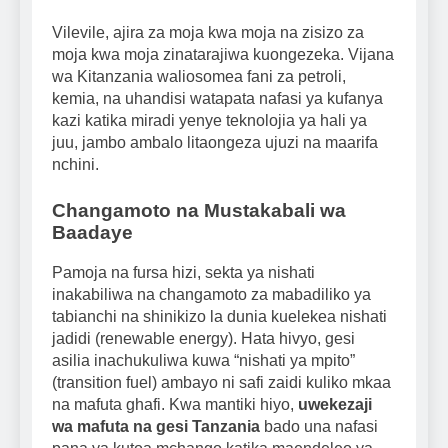
Vilevile, ajira za moja kwa moja na zisizo za
moja kwa moja zinatarajiwa kuongezeka. Vijana
wa Kitanzania waliosomea fani za petroli,
kemia, na uhandisi watapata nafasi ya kufanya
kazi katika miradi yenye teknolojia ya hali ya
juu, jambo ambalo litaongeza ujuzi na maarifa
nchini.
Changamoto na Mustakabali wa
Baadaye
Pamoja na fursa hizi, sekta ya nishati
inakabiliwa na changamoto za mabadiliko ya
tabianchi na shinikizo la dunia kuelekea nishati
jadidi (renewable energy). Hata hivyo, gesi
asilia inachukuliwa kuwa “nishati ya mpito”
(transition fuel) ambayo ni safi zaidi kuliko mkaa
na mafuta ghafi. Kwa mantiki hiyo,
uwekezaji
wa mafuta na gesi Tanzania
bado una nafasi