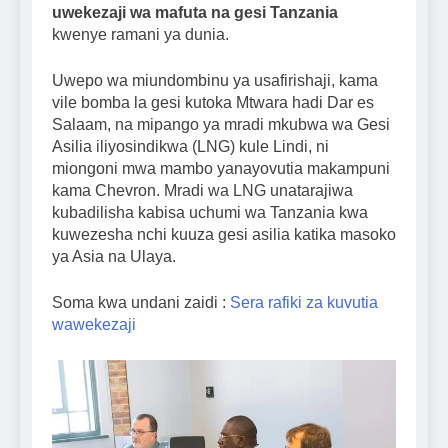
uwekezaji wa mafuta na gesi Tanzania
kwenye ramani ya dunia.
Uwepo wa miundombinu ya usafirishaji, kama
vile bomba la gesi kutoka Mtwara hadi Dar es
Salaam, na mipango ya mradi mkubwa wa Gesi
Asilia iliyosindikwa (LNG) kule Lindi, ni
miongoni mwa mambo yanayovutia makampuni
kama Chevron. Mradi wa LNG unatarajiwa
kubadilisha kabisa uchumi wa Tanzania kwa
kuwezesha nchi kuuza gesi asilia katika masoko
ya Asia na Ulaya.
Soma kwa undani zaidi :
Sera rafiki za kuvutia
wawekezaji