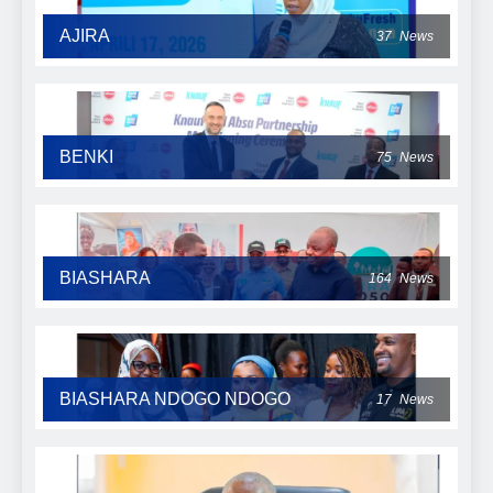
AJIRA
37
News
BENKI
75
News
BIASHARA
164
News
BIASHARA NDOGO NDOGO
17
News