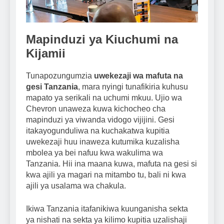
Mapinduzi ya Kiuchumi na
Kijamii
Tunapozungumzia
uwekezaji wa mafuta na
gesi Tanzania
, mara nyingi tunafikiria kuhusu
mapato ya serikali na uchumi mkuu. Ujio wa
Chevron unaweza kuwa kichocheo cha
mapinduzi ya viwanda vidogo vijijini. Gesi
itakayogunduliwa na kuchakatwa kupitia
uwekezaji huu inaweza kutumika kuzalisha
mbolea ya bei nafuu kwa wakulima wa
Tanzania. Hii ina maana kuwa, mafuta na gesi si
kwa ajili ya magari na mitambo tu, bali ni kwa
ajili ya usalama wa chakula.
Ikiwa Tanzania itafanikiwa kuunganisha sekta
ya nishati na sekta ya kilimo kupitia uzalishaji