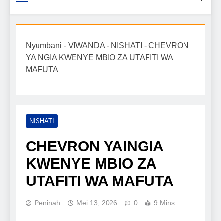
Biashara na Uchumi
taarifa mpya za biashara, uwekezaji, ajira,
kilimo, mitindo, na burudani kwa Kiswahili,
Tanzania
pamoja na mwongozo wa kufanikisha
Nyumbani
-
VIWANDA
-
NISHATI
-
CHEVRON
mafanikio yako.
YAINGIA KWENYE MBIO ZA UTAFITI WA
MAFUTA
NISHATI
CHEVRON YAINGIA
KWENYE MBIO ZA
UTAFITI WA MAFUTA
Peninah
Mei 13, 2026
0
9 Mins