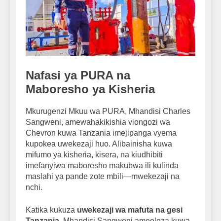
Nafasi ya PURA na
Maboresho ya Kisheria
Mkurugenzi Mkuu wa PURA, Mhandisi Charles
Sangweni, amewahakikishia viongozi wa
Chevron kuwa Tanzania imejipanga vyema
kupokea uwekezaji huo. Alibainisha kuwa
mifumo ya kisheria, kisera, na kiudhibiti
imefanyiwa maboresho makubwa ili kulinda
maslahi ya pande zote mbili—mwekezaji na
nchi.
Katika kukuza
uwekezaji wa mafuta na gesi
Tanzania
, Mhandisi Sangweni ameeleza kuwa