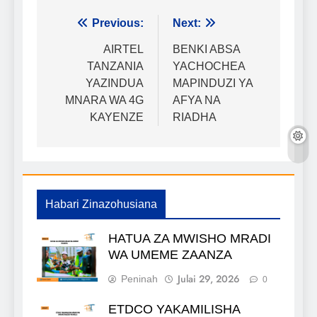
Urambazaji
Previous:
Next:
wa
AIRTEL
BENKI ABSA
TANZANIA
YACHOCHEA
chapisho
YAZINDUA
MAPINDUZI YA
MNARA WA 4G
AFYA NA
KAYENZE
RIADHA
Habari Zinazohusiana
HATUA ZA MWISHO MRADI
WA UMEME ZAANZA
Julai 29, 2026
Peninah
0
ETDCO YAKAMILISHA