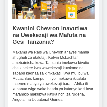
Kwanini Chevron Inavutiwa
na Uwekezaji wa Mafuta na
Gesi Tanzania?
Makamu wa Rais wa Chevron anayesimamia
shughuli za utafutaji, Kelvin McLachlan,
amebainisha kuwa Tanzania imekuwa kivutio
cha kipekee kwa wawekezaji kutokana na
sababu kadhaa za kimkakati. Kwa mujibu wa
McLachlan, kampuni hiyo imekuwa ikitafuta
maeneo mapya ya uwekezaji barani Afrika ili
kupanua wigo wake baada ya kufanya kazi kwa
mafanikio makubwa katika nchi za Nigeria,
Angola, na Equatorial Guinea.