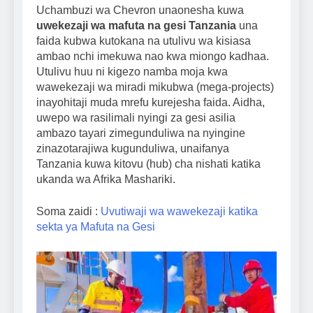
Uchambuzi wa Chevron unaonesha kuwa
uwekezaji wa mafuta na gesi Tanzania
una
faida kubwa kutokana na utulivu wa kisiasa
ambao nchi imekuwa nao kwa miongo kadhaa.
Utulivu huu ni kigezo namba moja kwa
wawekezaji wa miradi mikubwa (mega-projects)
inayohitaji muda mrefu kurejesha faida. Aidha,
uwepo wa rasilimali nyingi za gesi asilia
ambazo tayari zimegunduliwa na nyingine
zinazotarajiwa kugunduliwa, unaifanya
Tanzania kuwa kitovu (hub) cha nishati katika
ukanda wa Afrika Mashariki.
Soma zaidi :
Uvutiwaji wa wawekezaji katika
sekta ya Mafuta na Gesi