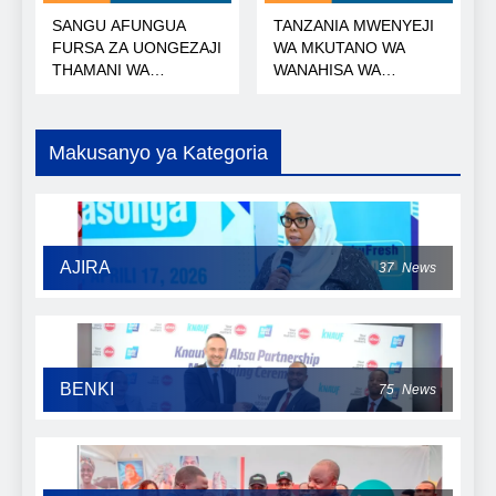
SANGU AFUNGUA
TANZANIA MWENYEJI
FURSA ZA UONGEZAJI
WA MKUTANO WA
THAMANI WA
WANAHISA WA
KOROSHO
AFRICA50
Makusanyo ya Kategoria
AJIRA
37
News
BENKI
75
News