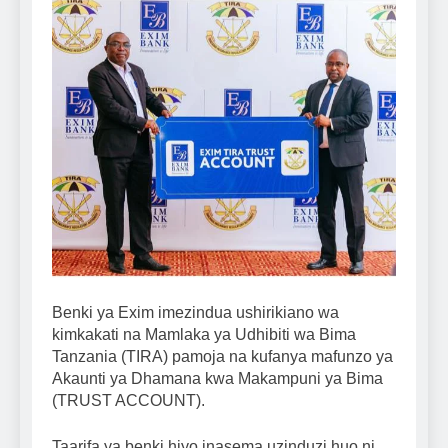
Benki ya Exim imezindua ushirikiano wa
kimkakati na Mamlaka ya Udhibiti wa Bima
Tanzania (TIRA) pamoja na kufanya mafunzo ya
Akaunti ya Dhamana kwa Makampuni ya Bima
(TRUST ACCOUNT).
Taarifa ya benki hiyo inasema uzinduzi huo ni