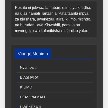
Pesatu ni jukwaa la habari, elimu ya kifedha,
na ujasiriamali Tanzania. Pata taarifa mpya
za biashara, uwekezaji, ajira, kilimo, mitindo,
na burudani kwa Kiswahili, pamoja na
mwongozo wa kufanikisha mafanikio yako.
Viungo Muhimu
Nyumbani
BIASHARA
KILIMO
UJASIRIAMALI
UWEKEZAJI