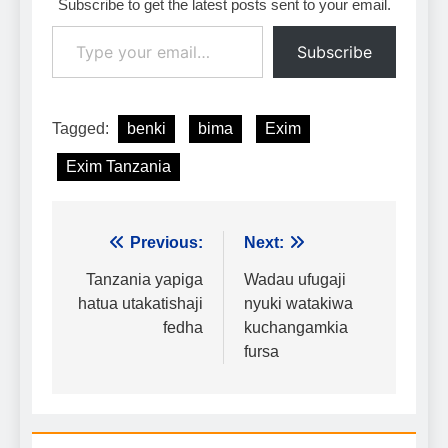
Subscribe to get the latest posts sent to your email.
Type your email…
Subscribe
Tagged:
benki
bima
Exim
Exim Tanzania
Urambazaji
Previous:
Next:
wa
Tanzania yapiga
Wadau ufugaji
hatua utakatishaji
nyuki watakiwa
chapisho
fedha
kuchangamkia
fursa