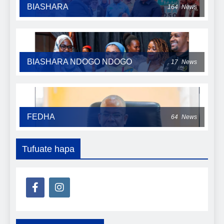
BIASHARA
164
News
BIASHARA NDOGO NDOGO
17
News
FEDHA
64
News
Tufuate hapa