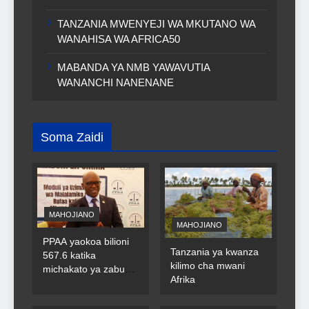
TANZANIA MWENYEJI WA MKUTANO WA
WANAHISA WA AFRICA50
MABANDA YA NMB YAWAVUTIA
WANANCHI NANENANE
Soma Zaidi
MAHOJIANO
MAHOJIANO
PPAA yaokoa bilioni
Tanzania ya kwanza
567.6 katika
kilimo cha mwani
michakato ya zabuni
Afrika
za umma