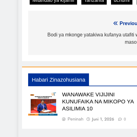
Mitandao ya kijamii
Tanzania
uchumi
Urambazaji
Previou
wa
Bodi ya mkonge yatakiwa kufanya utafiti
maso
chapisho
Habari Zinazohusiana
WANAWAKE VIJIJINI
KUNUFAIKA NA MIKOPO YA
ASILIMIA 10
Juni 1, 2026
Peninah
0