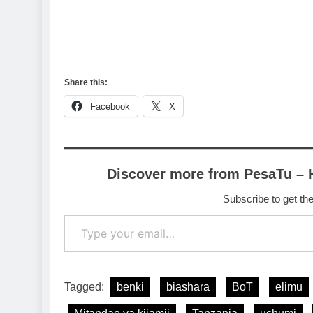
Share this:
Facebook
X
Discover more from PesaTu – 
Subscribe to get the
Type your email…
Tagged:
benki
biashara
BoT
elimu