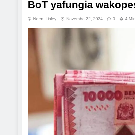
BoT yafungia wakopes
Ndeni Lisley
Novemba 22, 2024
0
4 Mi