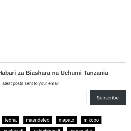
Habari za Biashara na Uchumi Tanzania
 latest posts sent to your email.
Subscribe
fedha
maendeleo
mapato
mikopo