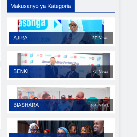
Makusanyo ya Kategoria
AJIRA
37
News
BENKI
75
News
BIASHARA
164
News