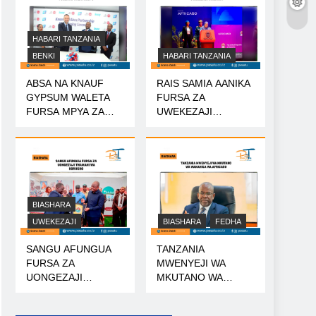
HABARI TANZANIA
BENKI
HABARI TANZANIA
ABSA NA KNAUF
RAIS SAMIA AANIKA
GYPSUM WALETA
FURSA ZA
FURSA MPYA ZA
UWEKEZAJI
MIKOPO
TANZANIA
BIASHARA
UWEKEZAJI
BIASHARA
FEDHA
SANGU AFUNGUA
TANZANIA
FURSA ZA
MWENYEJI WA
UONGEZAJI
MKUTANO WA
THAMANI WA
WANAHISA WA
KOROSHO
AFRICA50