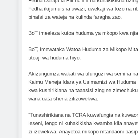
Fedha Daraja la Pili nchini na kuhakikisha uzi
Fedha ikijumuisha uwazi, uwekaji wa tozo na rib
binafsi za wateja na kulinda faragha zao.
BoT imeeleza kutoa huduma ya mkopo kwa njia y
BoT, imewataka Watoa Huduma za Mikopo Mitand
utoaji wa huduma hiyo.
Akizungumza wakati wa ufunguzi wa semina na w
Kaimu Meneja Idara ya Usimamizi wa Huduma
kwa kushirikiana na taaasisi zingine zimechuk
wanafuata sheria zilizowekwa.
“Tunashirikiana na TCRA kuwafungia na kuwao
leseni, lengo ni kuhakikisha kwamba kila anaye
zilizowekwa. Anayetoa mikopo mtandaoni pasipo