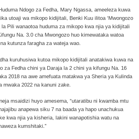
a Huduma Ndogo za Fedha, Mary Ngassa, ameeleza kuwa
ka utoaji wa mikopo kidijitali, Benki Kuu ilitoa ‘Mwongozo
Pili wanaotoa huduma za mikopo kwa njia ya kidijitali
Kifungu Na. 3.0 cha Mwongozo huo kimewataka watoa
na kutunza faragha za wateja wao.
ha kuruhusiwa kutoa mikopo kidijitali anatakiwa kuwa na
za Fedha chini ya Daraja la 2 chini ya kifungu Na. 16
ka 2018 na awe amefuata matakwa ya Sheria ya Kulinda
 ya mwaka 2022 na kanuni zake.
eneja msaidizi huyo amesema, “utaratibu ni kwamba mtu
 hajajibu anapewa siku 7 na baada ya hapo unachukua
 kwa njia ya kisheria, lakini wanapotishia watu na
unaweza kumshitaki.”