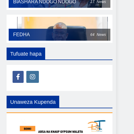
BIASHARA NDOGO NDOGO
17
News
FEDHA
64
News
Tufuate hapa
Unaweza Kupenda