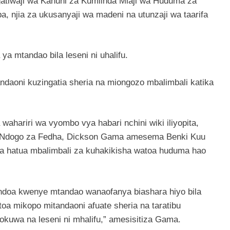
ngatiwaji wa Kanuni za Kumlinda Mlaji wa Huduma za
a, njia za ukusanyaji wa madeni na utunzaji wa taarifa
a mtandao bila leseni ni uhalifu.
aoni kuzingatia sheria na miongozo mbalimbali katika
ahariri wa vyombo vya habari nchini wiki iliyopita,
 Ndogo za Fedha, Dickson Gama amesema Benki Kuu
ua hatua mbalimbali za kuhakikisha watoa huduma hao
ndoa kwenye mtandao wanaofanya biashara hiyo bila
toa mikopo mitandaoni afuate sheria na taratibu
kuwa na leseni ni mhalifu,” amesisitiza Gama.