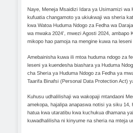
Naye, Meneja Msaidizi Idara ya Usimamizi w
kufuatia changamoto ya ukiukwaji wa sheria kati
kwa Watoa Huduma Ndogo za Fedha wa Daraja la 
wa mwaka 2024’, mwezi Agosti 2024, ambapo 
mikopo hao pamoja na mengine kuwa na leseni 
Amebainisha kuwa ili mtoa huduma ndogo za fed
leseni ya kuendesha biashara ya Huduma Ndogo 
cha Sheria ya Huduma Ndogo za Fedha ya mwa
Taarifa Binafsi (Personal Data Protection Act)
Kuhusu udhalilishaji wa wakopaji mtandaoni M
amekopa, hajalipa anapaswa notisi ya siku 14,
hatua kwa utaratibu kwa kuchukua dhamana yake
kuwadhalilisha ni kinyume na sheria na mteja 