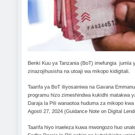
Benki Kuu ya Tanzania (BoT) imefungia jumla y
zinazojihusisha na utoaji wa mikopo kidigitali.
Taarifa ya BoT iliyosainiwa na Gavana Emman
programu hizo zimeshindwa kukidhi matakwa
Daraja la Pili wanaotoa huduma za mikopo kwa n
Agosti 27, 2024 (Guidance Note on Digital Lend
Taarifa hiyo inaeleza kuwa mwongozo huo una