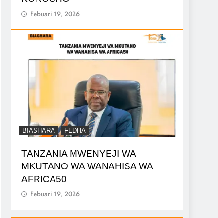
Febuari 19, 2026
BIASHARA
FEDHA
TANZANIA MWENYEJI WA
MKUTANO WA WANAHISA WA
AFRICA50
Febuari 19, 2026