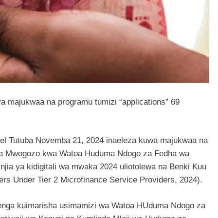
a majukwaa na programu tumizi “applications” 69
uel Tutuba Novemba 21, 2024 inaeleza kuwa majukwaa na
 ya Mwogozo kwa Watoa Huduma Ndogo za Fedha wa
jia ya kidigitali wa mwaka 2024 uliotolewa na Benki Kuu
ers Under Tier 2 Microfinance Service Providers, 2024).
lenga kuimarisha usimamizi wa Watoa HUduma Ndogo za