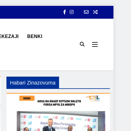
KEZAJI
BENKI
ji, ajira, kilimo, mitindo, na burudani kwa Kiswahili, pamoja na
Habari Zinazovuma