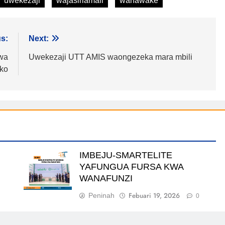
uwekezaji
wajasiriamali
wanawake
s:
Next:
 wa
Uwekezaji UTT AMIS waongezeka mara mbili
ko
IMBEJU-SMARTELITE
YAFUNGUA FURSA KWA
WANAFUNZI
Febuari 19, 2026
Peninah
0