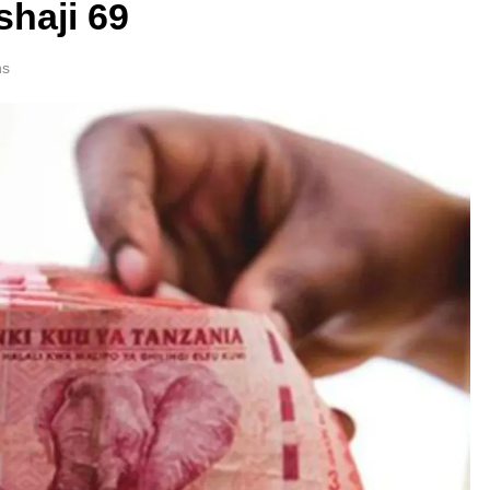
haji 69
ns