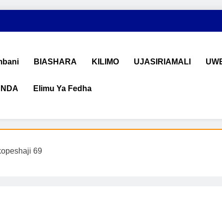
bani
BIASHARA
KILIMO
UJASIRIAMALI
UWE
ANDA
Elimu Ya Fedha
shara na Uchumi Tanzania
na ujasiriamali Tanzania. Pata taarifa mpya za biashara, uwekeza
opeshaji 69