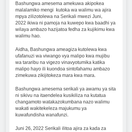
Bashungwa amesema amekuwa akipokea
malalamiko mengi kutoka wa walimu wa ajira
mpya zilizotolewa na Serikali mwezi Juni,
2022 ikiwa ni pamoja na kuwepo kwa baadhi ya
wilaya ambazo hazijatoa fedha za kujikimu kwa
walimu hao.
Aidha, Bashungwa ameagiza kutolewa kwa
ufafanuzi wa viwango vya malipo kwa mujibu
wa tararibu na vigezo vinavyotumika katika
malipo hayo ili kuondoa sintofahamu ambazo
zimekuwa zikijitokeza mara kwa mara.
Bashungwa amesema serikali ya awamu ya sita
ni sikivu na itaendelea kusikiliza na kutatua
changamoto watakazokumbana nazo walimu
wakati wakitekeleza majukumu ya
kuwafundisha wanafunzi.
Juni 26, 2022 Serikali ilitoa ajira za kada za