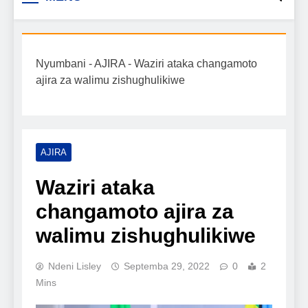
Biashara na Uchumi
taarifa mpya za biashara, uwekezaji, ajira,
kilimo, mitindo, na burudani kwa Kiswahili,
Tanzania
pamoja na mwongozo wa kufanikisha
Nyumbani
-
AJIRA
-
Waziri ataka changamoto
mafanikio yako.
ajira za walimu zishughulikiwe
AJIRA
Waziri ataka
changamoto ajira za
walimu zishughulikiwe
Ndeni Lisley
Septemba 29, 2022
0
2
Mins