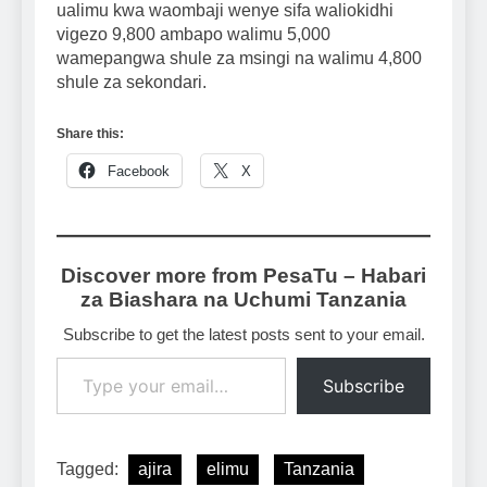
ualimu kwa waombaji wenye sifa waliokidhi
vigezo 9,800 ambapo walimu 5,000
wamepangwa shule za msingi na walimu 4,800
shule za sekondari.
Share this:
Facebook
X
Discover more from PesaTu – Habari
za Biashara na Uchumi Tanzania
Subscribe to get the latest posts sent to your email.
Type your email…
Subscribe
Tagged:
ajira
elimu
Tanzania