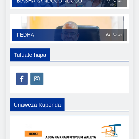
BIASHARA NDOGO NDOGO
17
News
FEDHA
64
News
Tufuate hapa
Unaweza Kupenda