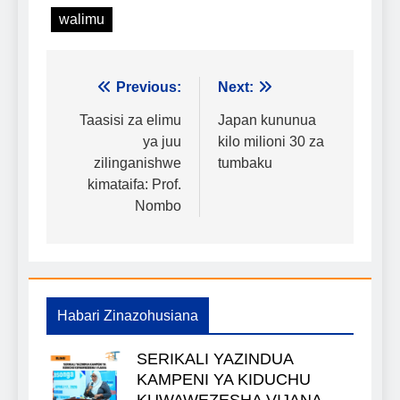
walimu
Urambazaji
Previous:
Next:
wa
Taasisi za elimu
Japan kununua
ya juu
kilo milioni 30 za
chapisho
zilinganishwe
tumbaku
kimataifa: Prof.
Nombo
Habari Zinazohusiana
SERIKALI YAZINDUA
KAMPENI YA KIDUCHU
KUWAWEZESHA VIJANA