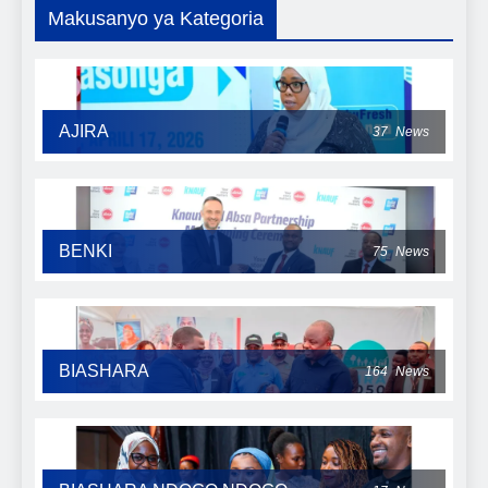
Makusanyo ya Kategoria
AJIRA
37
News
BENKI
75
News
BIASHARA
164
News