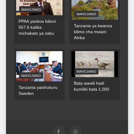
MAHOJIANO
MAHOJIANO
PPAA yaokoa bilioni
Tanzania ya kwanza
567.6 katika
kilimo cha mwani
michakato ya zabuni
Afrika
za umma
MAHOJIANO
MAHOJIANO
Bata wawili hadi
Tanzania yaishukuru
kumiliki bata 1,000
Sweden