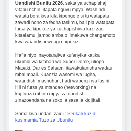
Uandishi Bunifu 2026
, sekta ya uchapishaji
vitabu nchini itapata nguvu mpya. Washindi
watatu bora kwa kila kipengele si tu watapata
zawadi nono za fedha taslimu, bali pia watapata
fursa ya kipekee ya kuchapishiwa kazi zao
kitaalamu, jambo ambalo limekuwa changamoto
kwa waandishi wengi chipukizi.
Hafla hiyo inayotarajiwa kufanyika katika
ukumbi wa kifahari wa Super Dome, uliopo
Masaki, Dar es Salaam, itawakutanisha wadau
mbalimbali. Kuanzia wasomi wa lugha,
waandishi mashuhuri, hadi wapenzi wa fasihi.
Hii ni fursa ya mtandao (networking) na
kujifunza mbinu mpya za uandishi
zinazoendana na soko la sasa la kidijitali.
Soma kwa undani zaidi :
Serikali kuzidi
kusimamia Tuzo za Ubunifu