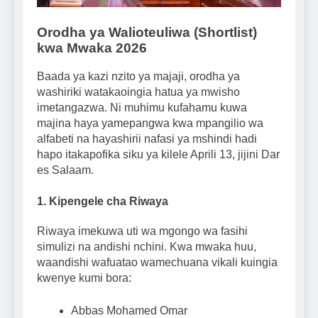
Orodha ya Walioteuliwa (Shortlist)
kwa Mwaka 2026
Baada ya kazi nzito ya majaji, orodha ya
washiriki watakaoingia hatua ya mwisho
imetangazwa. Ni muhimu kufahamu kuwa
majina haya yamepangwa kwa mpangilio wa
alfabeti na hayashirii nafasi ya mshindi hadi
hapo itakapofika siku ya kilele Aprili 13, jijini Dar
es Salaam.
1. Kipengele cha Riwaya
Riwaya imekuwa uti wa mgongo wa fasihi
simulizi na andishi nchini. Kwa mwaka huu,
waandishi wafuatao wamechuana vikali kuingia
kwenye kumi bora:
Abbas Mohamed Omar