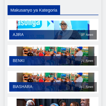
Makusanyo ya Kategoria
AJIRA
37
News
BENKI
76
News
BIASHARA
165
News