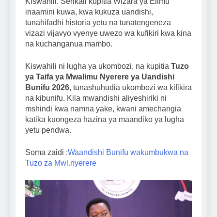
Kiswahili. Serikali kupitia Wizara ya Elimu
inaamini kuwa, kwa kukuza uandishi,
tunahifadhi historia yetu na tunatengeneza
vizazi vijavyo vyenye uwezo wa kufikiri kwa kina
na kuchanganua mambo.
Kiswahili ni lugha ya ukombozi, na kupitia
Tuzo
ya Taifa ya Mwalimu Nyerere ya Uandishi
Bunifu 2026
, tunashuhudia ukombozi wa kifikira
na kibunifu. Kila mwandishi aliyeshiriki ni
mshindi kwa namna yake, kwani amechangia
katika kuongeza hazina ya maandiko ya lugha
yetu pendwa.
Soma zaidi :
Waandishi Bunifu wakumbukwa na
Tuzo za Mwl.nyerere