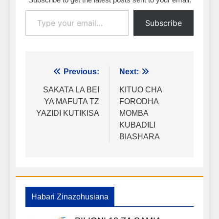
Type your email…
Subscribe
Urambazaji
Previous:
Next:
wa
SAKATA LA BEI
KITUO CHA
YA MAFUTA TZ
FORODHA
chapisho
YAZIDI KUTIKISA
MOMBA
KUBADILI
BIASHARA
Habari Zinazohusiana