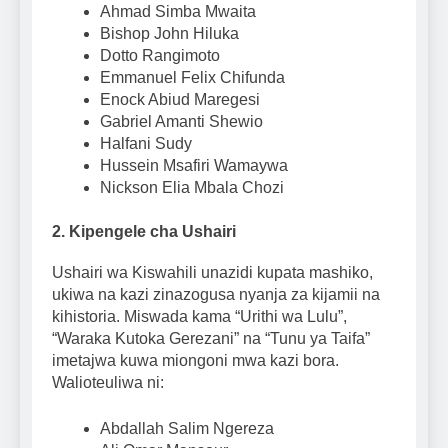
Ahmad Simba Mwaita
Bishop John Hiluka
Dotto Rangimoto
Emmanuel Felix Chifunda
Enock Abiud Maregesi
Gabriel Amanti Shewio
Halfani Sudy
Hussein Msafiri Wamaywa
Nickson Elia Mbala Chozi
2. Kipengele cha Ushairi
Ushairi wa Kiswahili unazidi kupata mashiko,
ukiwa na kazi zinazogusa nyanja za kijamii na
kihistoria. Miswada kama “Urithi wa Lulu”,
“Waraka Kutoka Gerezani” na “Tunu ya Taifa”
imetajwa kuwa miongoni mwa kazi bora.
Walioteuliwa ni:
Abdallah Salim Ngereza