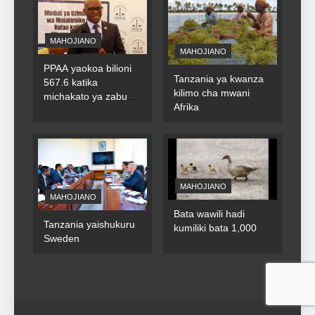
MAHOJIANO
MAHOJIANO
PPAA yaokoa bilioni
Tanzania ya kwanza
567.6 katika
kilimo cha mwani
michakato ya zabuni
Afrika
za umma
MAHOJIANO
MAHOJIANO
Bata wawili hadi
Tanzania yaishukuru
kumiliki bata 1,000
Sweden