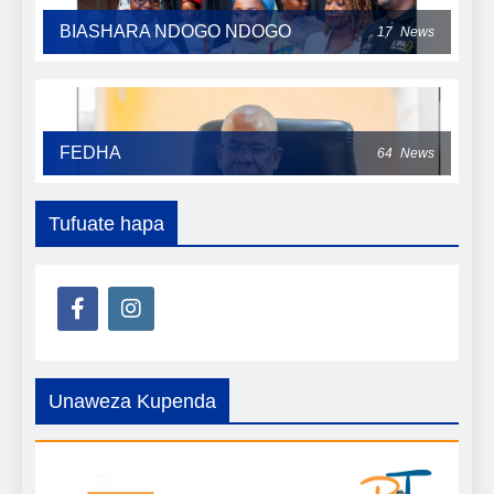
BIASHARA NDOGO NDOGO
17
News
FEDHA
64
News
Tufuate hapa
Unaweza Kupenda