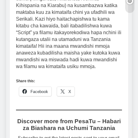
Kihispania na Kiarabu) na kusambazwa katika
maktaba kuu za kimataifa chini ya ufadhili wa
Serikali. Kazi hiyo haitachapishwa tu kama
kitabu cha kawaida, bali itabadilishwa kuwa
“Script” ya filamu itakayorekodiwa hapa nchini ili
kutangaza utalii na utamaduni wa Tanzania
kimataifa! Hii ina maana mwandishi mmoja
anaweza kubadilisha maisha yake kutoka kuwa
mwandishi wa miswada hadi kuwa mwandishi
wa filamu wa kimataifa usiku mmoja.
Share this:
Facebook
X
Discover more from PesaTu – Habari
za Biashara na Uchumi Tanzania
Subscribe to get the latest posts sent to your email.