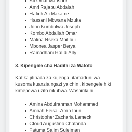
Ali Omar Mansour
Amri Rajabu Abdalah
Hafidh Ali Makame
Hassani Mbwana Mzuka
John Kumbulwa Joseph
Kombo Abdallah Omar
Matina Nseka Mbilibili
Mbonea Jasper Berya
Ramadhani Halidi Ally
3. Kipengele cha Hadithi za Watoto
Katika jitihada za kujenga utamaduni wa
kusoma kuanzia ngazi ya chini, kipengele hiki
kimepewa uzito mkubwa. Washiriki ni:
Amina Abdulrahman Mohammed
Amnah Feisal-Amin Ibun
Christopher Zacharia Lameck
Cloud Augustino Chatanda
Fatuma Salim Suleiman