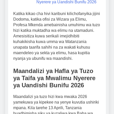
Nyerere ya Uandishi Bunifu 2026
Katika kikao cha hivi karibuni kilichofanyika jijini
Dodoma, katika ofisi za Wizara ya Elimu,
Profesa Mkenda amebainisha umuhimu wa tuzo
hizi katika muktadha wa elimu na utamaduni.
Amesisitiza kuwa serikali imejidhibiti
kuhakikisha kuwa umma wa Watanzania
unapata taarifa sahihi na za wakati kuhusu
maendeleo ya sekta ya elimu, hasa kupitia
nyanja ya ubunifu wa maandishi.
Maandalizi ya Hafla ya Tuzo
ya Taifa ya Mwalimu Nyerere
ya Uandishi Bunifu 2026
Maandalizi ya tuzo hizi kwa mwaka 2026
yamekuwa ya kipekee na yenye kuvutia ushiriki
mpana. Kila tarehe 13 Aprili, Tanzania
huadhimisha siku ya kuzaliwa kwa Baba wa