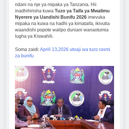
ndani na nje ya mipaka ya Tanzania. Hii
inadhihirisha kuwa
Tuzo ya Taifa ya Mwalimu
Nyerere ya Uandishi Bunifu 2026
imevuka
mipaka na kuwa na hadhi ya kimataifa, ikivutia
waandishi popote walipo duniani wanaotumia
lugha ya Kiswahili.
Soma zaidi:
Aprili 13,2026 utoaji wa tuzo rasmi
za bunifu