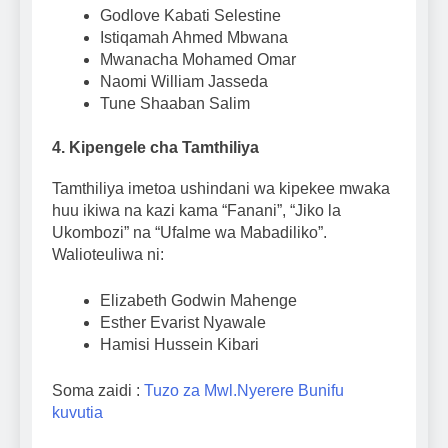
Godlove Kabati Selestine
Istiqamah Ahmed Mbwana
Mwanacha Mohamed Omar
Naomi William Jasseda
Tune Shaaban Salim
4. Kipengele cha Tamthiliya
Tamthiliya imetoa ushindani wa kipekee mwaka
huu ikiwa na kazi kama “Fanani”, “Jiko la
Ukombozi” na “Ufalme wa Mabadiliko”.
Walioteuliwa ni:
Elizabeth Godwin Mahenge
Esther Evarist Nyawale
Hamisi Hussein Kibari
Soma zaidi :
Tuzo za Mwl.Nyerere Bunifu
kuvutia