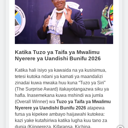
Katika Tuzo ya Taifa ya Mwalimu
Nyerere ya Uandishi Bunifu 2026
Katika hali isiyo ya kawaida na ya kusisimua,
tetesi kutoka ndani ya kamati ya maandalizi
zinadai kuwa mwaka huu kuna “Tuzo ya Siri”
(The Surprise Award) itakayotangazwa siku ya
hafla. Inasemekana kuwa mshindi wa jumla
(Overall Winner) wa
Tuzo ya Taifa ya Mwalimu
Nyerere ya Uandishi Bunifu 2026
atapewa
fursa ya kipekee ambayo haijawahi kutokea:
kazi yake kutafsiriwa katika lugha kuu tano za
dunia (Kiingereza, Kifaransa, Kichina,