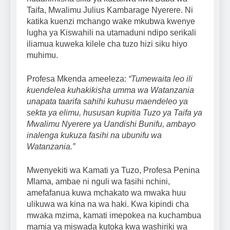
Taifa, Mwalimu Julius Kambarage Nyerere. Ni
katika kuenzi mchango wake mkubwa kwenye
lugha ya Kiswahili na utamaduni ndipo serikali
iliamua kuweka kilele cha tuzo hizi siku hiyo
muhimu.
Profesa Mkenda ameeleza:
“Tumewaita leo ili
kuendelea kuhakikisha umma wa Watanzania
unapata taarifa sahihi kuhusu maendeleo ya
sekta ya elimu, hususan kupitia Tuzo ya Taifa ya
Mwalimu Nyerere ya Uandishi Bunifu, ambayo
inalenga kukuza fasihi na ubunifu wa
Watanzania.”
Mwenyekiti wa Kamati ya Tuzo, Profesa Penina
Mlama, ambae ni nguli wa fasihi nchini,
amefafanua kuwa mchakato wa mwaka huu
ulikuwa wa kina na wa haki. Kwa kipindi cha
mwaka mzima, kamati imepokea na kuchambua
mamia ya miswada kutoka kwa washiriki wa