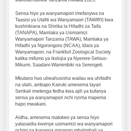
Sensa hiyo ya wanyamapori imefanywa na
Taasisi ya Utafiti wa Wanyamaori (TAWIRI) kwa
kushirikiana na Shirika la Hifadhi za Taifa
(TANAPA), Mamlaka ya Usimamizi
Wanyamapori Tanzania (TAWA), Mamlaka ya
Hifadhi ya Ngorongoro (NCAA), Idara ya
Wanyamapori, na Frankfurt Zoological Society
katika mifumo ya ikolojia ya Nyerere-Selous-
Mikumi, Saadani-Wamimbiki na Serengeti.
Mkutano huo uliwahusisha wadau wa uhifadhi
na utalii, ambapo Kairuki amesema tayari
Serikali imetenga fedha kwa ajili ya kufanya
sensa ya wanyamapori nchi nzima mapema
hapo mwakani.
Aidha, amesema matokeo ya sensa hiyo
yatasaidia kwenye usimamizi wa wanyamapori
nchini na kupanga mipango mbalimbali ya