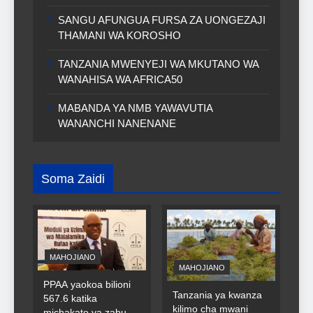
SANGU AFUNGUA FURSA ZA UONGEZAJI
THAMANI WA KOROSHO
TANZANIA MWENYEJI WA MKUTANO WA
WANAHISA WA AFRICA50
MABANDA YA NMB YAWAVUTIA
WANANCHI NANENANE
Soma Zaidi
MAHOJIANO
MAHOJIANO
PPAA yaokoa bilioni
Tanzania ya kwanza
567.6 katika
kilimo cha mwani
michakato ya zabuni