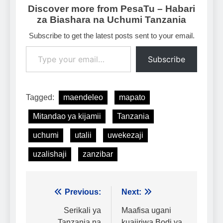
Discover more from PesaTu – Habari
za Biashara na Uchumi Tanzania
Subscribe to get the latest posts sent to your email.
Type your email…
Subscribe
Tagged:
maendeleo
mapato
Mitandao ya kijamii
Tanzania
uchumi
utalii
uwekezaji
uzalishaji
zanzibar
Urambazaji
Previous:
Next:
wa
Serikali ya
Maafisa ugani
Tanzania na
kuajiriwa Bodi ya