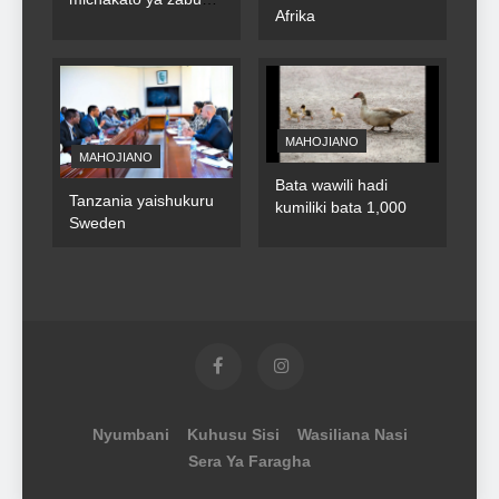
Afrika
za umma
MAHOJIANO
MAHOJIANO
Bata wawili hadi
Tanzania yaishukuru
kumiliki bata 1,000
Sweden
Nyumbani
Kuhusu Sisi
Wasiliana Nasi
Sera Ya Faragha