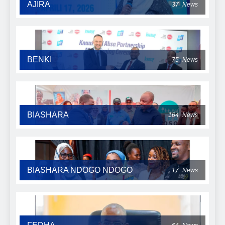
AJIRA
37
News
BENKI
75
News
BIASHARA
164
News
BIASHARA NDOGO NDOGO
17
News