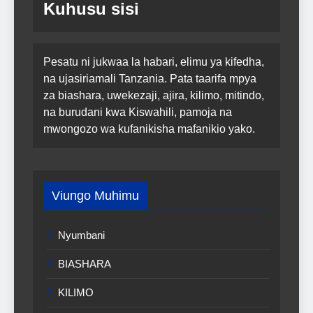
Kuhusu sisi
Pesatu ni jukwaa la habari, elimu ya kifedha,
na ujasiriamali Tanzania. Pata taarifa mpya
za biashara, uwekezaji, ajira, kilimo, mitindo,
na burudani kwa Kiswahili, pamoja na
mwongozo wa kufanikisha mafanikio yako.
Viungo Muhimu
Nyumbani
BIASHARA
KILIMO