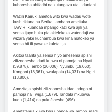
kuboresha uhifadhi na kutangaza utalii duniani.
Waziri Kairuki ametoa wito kwa wadau wote
kushirikiana na Serikali ambapo ameitaka
TAWIRI kuandaa mpango kazi kwa ajili ya
sensa ijayo huku pia akielekeza watendaji wa
wizara yake kuchambua kwa kina matokeo ya
sensa hii ili yaweze kuleta tija.
Akitoa taarifa ya sensa hiyo amesema spishi
zilizoonesha idadi kubwa ni pamoja na Nyati
(59,878), Tembo (20,006), Nyumbu (19,060),
Kongoni (18,361), swalapala (14,031) na Ngiri
(13,806).
Amezitaja spishi zilizoonesha idadi ndogo ni
pamoja na Twiga (1,679), Tandala mkubwa/
kudu (1,414) na puku/sheshe (496).
Amefafanua kuwa kwa upande wa Tembo, idadi