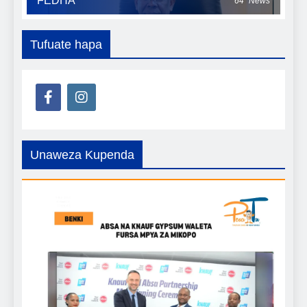
FEDHA
64
News
Tufuate hapa
Unaweza Kupenda