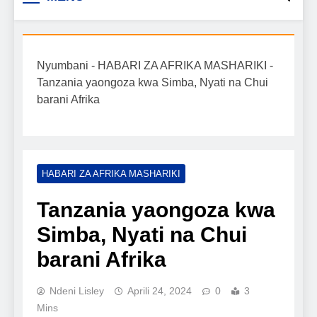
Biashara na Uchumi
taarifa mpya za biashara, uwekezaji, ajira,
kilimo, mitindo, na burudani kwa Kiswahili,
Tanzania
pamoja na mwongozo wa kufanikisha
Nyumbani
-
HABARI ZA AFRIKA MASHARIKI
-
mafanikio yako.
Tanzania yaongoza kwa Simba, Nyati na Chui
barani Afrika
HABARI ZA AFRIKA MASHARIKI
Tanzania yaongoza kwa
Simba, Nyati na Chui
barani Afrika
Ndeni Lisley
Aprili 24, 2024
0
3
Mins