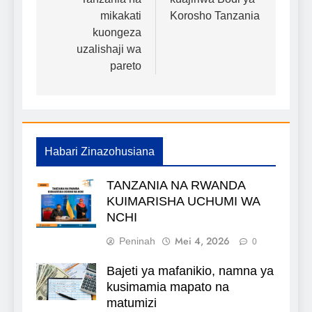
chapisho
mikakati
Korosho Tanzania
kuongeza
uzalishaji wa
pareto
Habari Zinazohusiana
TANZANIA NA RWANDA
KUIMARISHA UCHUMI WA
NCHI
Mei 4, 2026
Peninah
0
Bajeti ya mafanikio, namna ya
kusimamia mapato na
matumizi