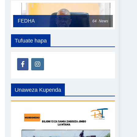
FEDHA
64
News
Tufuate hapa
Unaweza Kupenda