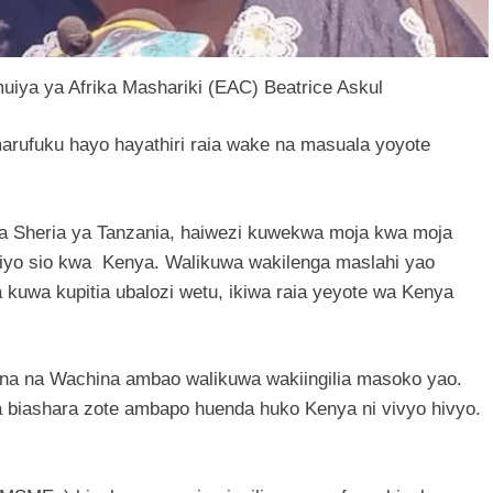
uiya ya Afrika Mashariki (EAC) Beatrice Askul
arufuku hayo hayathiri raia wake na masuala yoyote
 na Sheria ya Tanzania, haiwezi kuwekwa moja kwa moja
iyo sio kwa Kenya. Walikuwa wakilenga maslahi yao
 kuwa kupitia ubalozi wetu, ikiwa raia yeyote wa Kenya
 China na Wachina ambao walikuwa wakiingilia masoko yao.
 biashara zote ambapo huenda huko Kenya ni vivyo hivyo.