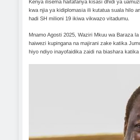
Kenya ilisema haitafanya kisasi dhidi ya uamuzi 
kwa njia ya kidiplomasia ili kutatua suala hilo
hadi SH milioni 19 ikiwa vikwazo vitadumu.
Mnamo Agosti 2025, Waziri Mkuu wa Baraza la 
haiwezi kupingana na majirani zake katika Jum
hiyo ndiyo inayofaidika zaidi na biashara katik