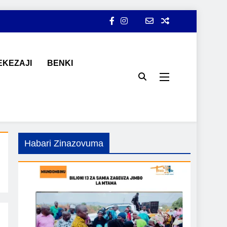
KEZAJI
BENKI
ji, ajira, kilimo, mitindo, na burudani kwa Kiswahili, pamoja na
Habari Zinazovuma