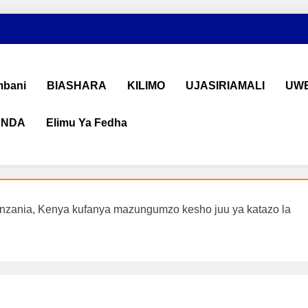
bani
BIASHARA
KILIMO
UJASIRIAMALI
UWE
ANDA
Elimu Ya Fedha
shara na Uchumi Tanzania
na ujasiriamali Tanzania. Pata taarifa mpya za biashara, uwekeza
nzania, Kenya kufanya mazungumzo kesho juu ya katazo la