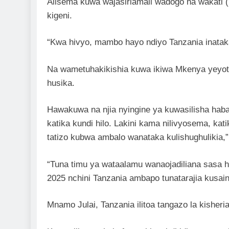
Alisema kuwa wajasiriamali wadogo na wakati 
kigeni.
“Kwa hivyo, mambo hayo ndiyo Tanzania inatak
Na wametuhakikishia kuwa ikiwa Mkenya yeyot
husika.
Hawakuwa na njia nyingine ya kuwasilisha haba
katika kundi hilo. Lakini kama nilivyosema, kat
tatizo kubwa ambalo wanataka kulishughulikia
“Tuna timu ya wataalamu wanaojadiliana sasa h
2025 nchini Tanzania ambapo tunatarajia kusain
Mnamo Julai, Tanzania ilitoa tangazo la kisheria