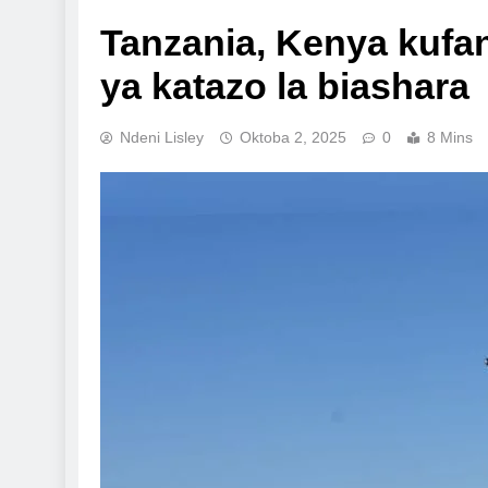
Tanzania, Kenya kuf
ya katazo la biashara
Ndeni Lisley
Oktoba 2, 2025
0
8 Mins