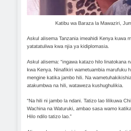
Katibu wa Baraza la Mawaziri, Jum
Askul alisema Tanzania imeahidi Kenya kuwa m
yatatatuliwa kwa njia ya kidiplomasia.
Askul alisema: “ingawa katazo hilo linatokana
kwa Kenya. Ninafikiri wametuambia marufuku h
mengine katika jambo hili. Na wametuhakikishia
atakumbwa na hili, wataweza kushughulikia.
“Na hili ni jambo la ndani. Tatizo lao lilikuwa
Wachina na Waturuki, ambao sasa wamo katika
Hilo ndilo tatizo lao.”