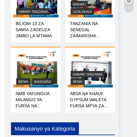
NISHATI
HABARI TANZANIA
UZALISHAJI
BILIONI 13 ZA
TANZANIA NA
SAMIA ZAGEUZA
SENEGAL
JIMBO LA MTAMA
ZAIMARISHA
USHIRIKIANO WA
NISHATI
HABARI TANZANIA
BENKI
BIASHARA
BENKI
NMB YAFUNGUA
ABSA NA KNAUF
MILANGO YA
GYPSUM WALETA
FURSA NA
FURSA MPYA ZA
MAARIFA
MIKOPO
NANENANE
Makusanyo ya Kategoria