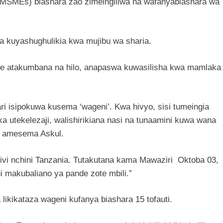
(MSMEs) biashara zao zimeingiliwa na wafanyabiashara wa
a kuyashughulikia kwa mujibu wa sharia.
e atakumbana na hilo, anapaswa kuwasilisha kwa mamlaka
ri isipokuwa kusema ‘wageni’. Kwa hivyo, sisi tumeingia
ika utekelezaji, walishirikiana nasi na tunaamini kuwa wana
,” amesema Askul.
ivi nchini Tanzania. Tutakutana kama Mawaziri Oktoba 03,
i makubaliano ya pande zote mbili.”
 likikataza wageni kufanya biashara 15 tofauti.