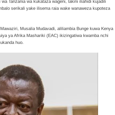
wa Tanzania wa kukataza wageni, lakini iliahidi kujadili
 ambalo serikali yake ilisema raia wake wanaweza kupoteza
Mawaziri, Musalia Mudavadi, aliliambia Bunge kuwa Kenya
uiya ya Afrika Mashariki (EAC) ikizingatiwa kwamba nchi
a ukanda huo.