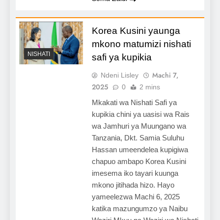
Korea Kusini yaunga
mkono matumizi nishati
NISHATI
safi ya kupikia
Machi 7,
Ndeni Lisley
2025
0
2 mins
Mkakati wa Nishati Safi ya
kupikia chini ya uasisi wa Rais
wa Jamhuri ya Muungano wa
Tanzania, Dkt. Samia Suluhu
Hassan umeendelea kupigiwa
chapuo ambapo Korea Kusini
imesema iko tayari kuunga
mkono jitihada hizo. Hayo
yameelezwa Machi 6, 2025
katika mazungumzo ya Naibu