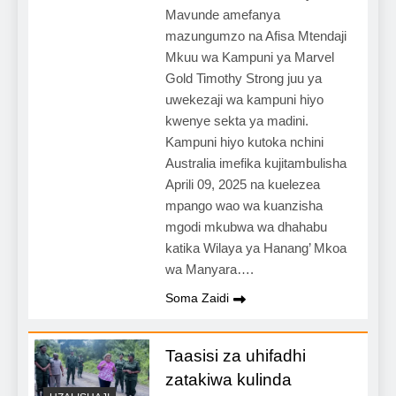
Mavunde amefanya
mazungumzo na Afisa Mtendaji
Mkuu wa Kampuni ya Marvel
Gold Timothy Strong juu ya
uwekezaji wa kampuni hiyo
kwenye sekta ya madini.
Kampuni hiyo kutoka nchini
Australia imefika kujitambulisha
Aprili 09, 2025 na kuelezea
mpango wao wa kuanzisha
mgodi mkubwa wa dhahabu
katika Wilaya ya Hanang’ Mkoa
wa Manyara….
Soma Zaidi
Taasisi za uhifadhi
zatakiwa kulinda