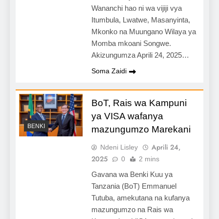
Wananchi hao ni wa vijiji vya
Itumbula, Lwatwe, Masanyinta,
Mkonko na Muungano Wilaya ya
Momba mkoani Songwe.
Akizungumza Aprili 24, 2025…
Soma Zaidi
BoT, Rais wa Kampuni
ya VISA wafanya
BENKI
mazungumzo Marekani
Aprili 24,
Ndeni Lisley
2025
0
2 mins
Gavana wa Benki Kuu ya
Tanzania (BoT) Emmanuel
Tutuba, amekutana na kufanya
mazungumzo na Rais wa