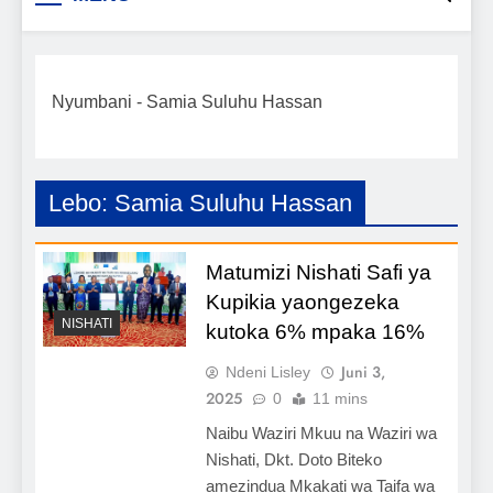
Biashara na Uchumi
taarifa mpya za biashara, uwekezaji, ajira,
kilimo, mitindo, na burudani kwa Kiswahili,
Tanzania
pamoja na mwongozo wa kufanikisha
Nyumbani
-
Samia Suluhu Hassan
mafanikio yako.
Lebo:
Samia Suluhu Hassan
Matumizi Nishati Safi ya
Kupikia yaongezeka
NISHATI
kutoka 6% mpaka 16%
Juni 3,
Ndeni Lisley
2025
0
11 mins
Naibu Waziri Mkuu na Waziri wa
Nishati, Dkt. Doto Biteko
amezindua Mkakati wa Taifa wa