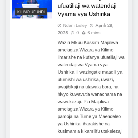
ufuatiliaji wa watendaji
KILIMO UFUNDI
Vyama vya Ushirika
Aprili 28,
Ndeni Lisley
2025
0
6 mins
Waziri Mkuu Kassim Majaliwa
ameiagiza Wizara ya Kilimo
iimarishe na kufanya ufuatiliaji wa
watendaji wa Vyama vya
Ushirika ili wazingatie maadili ya
utumishi wa ushirika, uwazi,
uwajibikaji na utawala bora, na
hivyo kuwavutia wanachama na
wawekezaji. Pia Majaliwa
ameiagiza Wizara ya Kilimo,
pamoja na Tume ya Maendeleo
ya Ushirika, iharakishe na
kusimamia kikamilifu utekelezaji