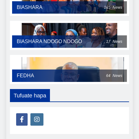
BIASHARA
165
News
BIASHARA NDOGO NDOGO
17
News
FEDHA
64
News
Tufuate hapa