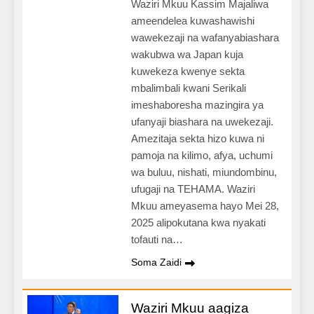
Waziri Mkuu Kassim Majaliwa
ameendelea kuwashawishi
wawekezaji na wafanyabiashara
wakubwa wa Japan kuja
kuwekeza kwenye sekta
mbalimbali kwani Serikali
imeshaboresha mazingira ya
ufanyaji biashara na uwekezaji.
Amezitaja sekta hizo kuwa ni
pamoja na kilimo, afya, uchumi
wa buluu, nishati, miundombinu,
ufugaji na TEHAMA. Waziri
Mkuu ameyasema hayo Mei 28,
2025 alipokutana kwa nyakati
tofauti na…
Soma Zaidi
Waziri Mkuu aagiza