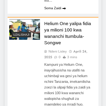
wa…
Soma Zaidi
Helium One yalipa fidia
ya milioni 100 kwa
UZALISHAJI
wananchi Itumbula-
Songwe
Aprili 24,
Ndeni Lisley
2025
0
3 mins
Kampuni ya Helium One,
inayojihusisha na utafiti na
uchimbaji wa gesi ya helium
nchini Tanzania, imekamilisha
zoezi la ulipaji fidia ya zaidi ya
milioni 100 kwa wananchi
waliopisha shughuli za
maendeleo ya mradi huo.