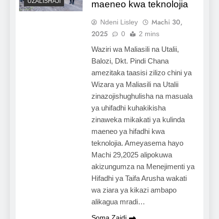
UZALISHAJI
maeneo kwa teknolojia
Machi 30,
Ndeni Lisley
2025
0
2 mins
Waziri wa Maliasili na Utalii,
Balozi, Dkt. Pindi Chana
amezitaka taasisi zilizo chini ya
Wizara ya Maliasili na Utalii
zinazojishughulisha na masuala
ya uhifadhi kuhakikisha
zinaweka mikakati ya kulinda
maeneo ya hifadhi kwa
teknolojia. Ameyasema hayo
Machi 29,2025 alipokuwa
akizungumza na Menejimenti ya
Hifadhi ya Taifa Arusha wakati
wa ziara ya kikazi ambapo
alikagua mradi…
Soma Zaidi