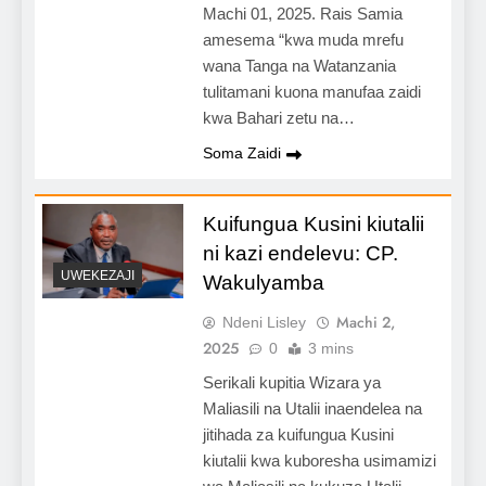
Machi 01, 2025. Rais Samia
amesema “kwa muda mrefu
wana Tanga na Watanzania
tulitamani kuona manufaa zaidi
kwa Bahari zetu na…
Soma Zaidi
Kuifungua Kusini kiutalii
ni kazi endelevu: CP.
UWEKEZAJI
Wakulyamba
Machi 2,
Ndeni Lisley
2025
0
3 mins
Serikali kupitia Wizara ya
Maliasili na Utalii inaendelea na
jitihada za kuifungua Kusini
kiutalii kwa kuboresha usimamizi