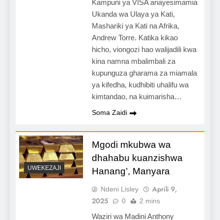
Kampuni ya VISA anayesimamia
Ukanda wa Ulaya ya Kati,
Mashariki ya Kati na Afrika,
Andrew Torre. Katika kikao
hicho, viongozi hao walijadili kwa
kina namna mbalimbali za
kupunguza gharama za miamala
ya kifedha, kudhibiti uhalifu wa
kimtandao, na kuimarisha…
Soma Zaidi
Mgodi mkubwa wa
dhahabu kuanzishwa
UWEKEZAJI
Hanang’, Manyara
Aprili 9,
Ndeni Lisley
2025
0
2 mins
Waziri wa Madini Anthony