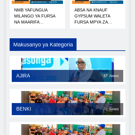
NMB YAFUNGUA
ABSA NA KNAUF
MILANGO YA FURSA
GYPSUM WALETA
NA MAARIFA
FURSA MPYA ZA
NANENANE
MIKOPO
Makusanyo ya Kategoria
AJIRA
37
News
BENKI
76
News