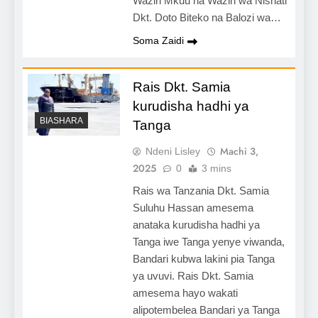
Waziri Mkuu na Waziri wa Nishati
Dkt. Doto Biteko na Balozi wa…
Soma Zaidi
Rais Dkt. Samia
kurudisha hadhi ya
BIASHARA
Tanga
Machi 3,
Ndeni Lisley
2025
0
3 mins
Rais wa Tanzania Dkt. Samia
Suluhu Hassan amesema
anataka kurudisha hadhi ya
Tanga iwe Tanga yenye viwanda,
Bandari kubwa lakini pia Tanga
ya uvuvi. Rais Dkt. Samia
amesema hayo wakati
alipotembelea Bandari ya Tanga