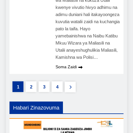
wa Maliasili na kukuza Utalii
kwenye vivutio hivyo adhimu na
adimu duniani hali itakayoongeza
kuvutia watalii zaidi na kuchangia
pato la taifa. Hayo
yamebainishwa na Naibu Katibu
Mkuu Wizara ya Maliasili na
Utalii anayeshughulikia Maliasili,
Kamishna wa Polisi…
Soma Zaidi
1
2
3
4
Habari Zinazovuma