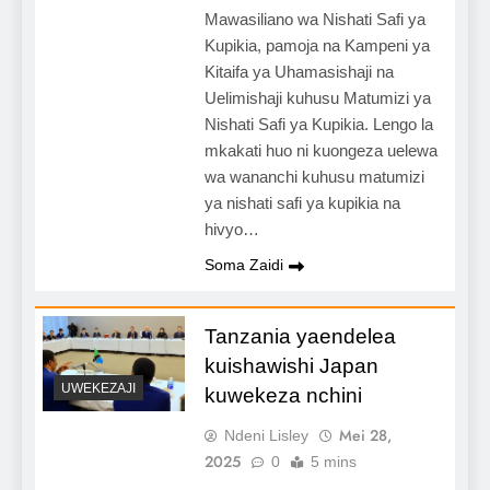
Mawasiliano wa Nishati Safi ya
Kupikia, pamoja na Kampeni ya
Kitaifa ya Uhamasishaji na
Uelimishaji kuhusu Matumizi ya
Nishati Safi ya Kupikia. Lengo la
mkakati huo ni kuongeza uelewa
wa wananchi kuhusu matumizi
ya nishati safi ya kupikia na
hivyo…
Soma Zaidi
Tanzania yaendelea
kuishawishi Japan
UWEKEZAJI
kuwekeza nchini
Mei 28,
Ndeni Lisley
2025
0
5 mins