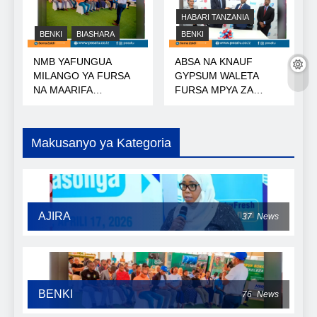
HABARI TANZANIA
BENKI
BIASHARA
BENKI
NMB YAFUNGUA
ABSA NA KNAUF
MILANGO YA FURSA
GYPSUM WALETA
NA MAARIFA
FURSA MPYA ZA
NANENANE
MIKOPO
Makusanyo ya Kategoria
AJIRA
37
News
BENKI
76
News