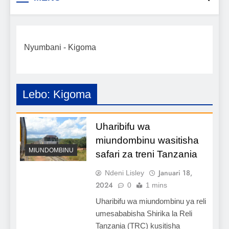
Biashara na Uchumi
taarifa mpya za biashara, uwekezaji, ajira,
kilimo, mitindo, na burudani kwa Kiswahili,
Tanzania
pamoja na mwongozo wa kufanikisha
Nyumbani
-
Kigoma
mafanikio yako.
Lebo:
Kigoma
Uharibifu wa
miundombinu wasitisha
MIUNDOMBINU
safari za treni Tanzania
Januari 18,
Ndeni Lisley
2024
0
1 mins
Uharibifu wa miundombinu ya reli
umesababisha Shirika la Reli
Tanzania (TRC) kusitisha