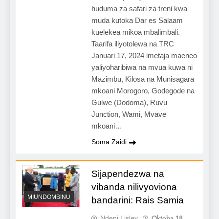
huduma za safari za treni kwa
muda kutoka Dar es Salaam
kuelekea mikoa mbalimbali.
Taarifa iliyotolewa na TRC
Januari 17, 2024 imetaja maeneo
yaliyoharibiwa na mvua kuwa ni
Mazimbu, Kilosa na Munisagara
mkoani Morogoro, Godegode na
Gulwe (Dodoma), Ruvu
Junction, Wami, Mvave
mkoani…
Soma Zaidi
Sijapendezwa na
vibanda nilivyoviona
MIUNDOMBINU
bandarini: Rais Samia
Oktoba 18,
Ndeni Lisley