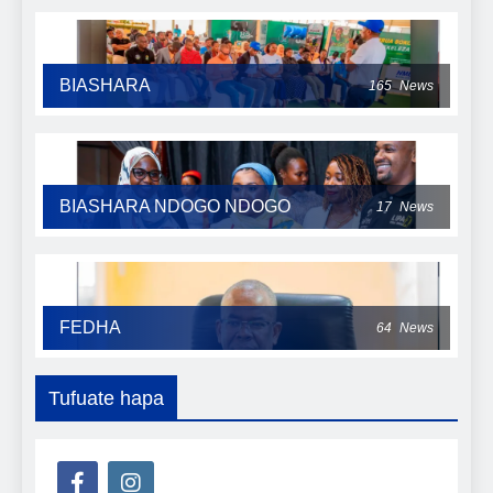
BIASHARA
165
News
BIASHARA NDOGO NDOGO
17
News
FEDHA
64
News
Tufuate hapa