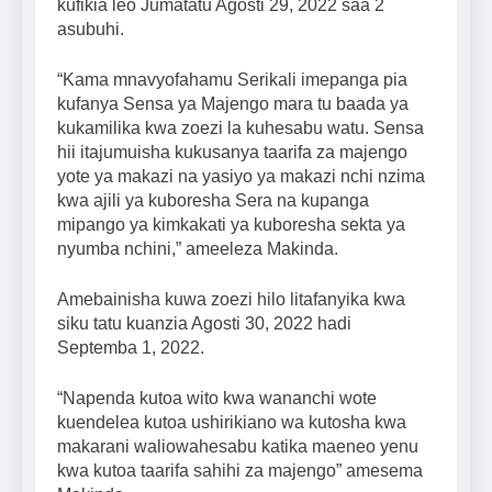
kufikia leo Jumatatu Agosti 29, 2022 saa 2
asubuhi.
“Kama mnavyofahamu Serikali imepanga pia
kufanya Sensa ya Majengo mara tu baada ya
kukamilika kwa zoezi la kuhesabu watu. Sensa
hii itajumuisha kukusanya taarifa za majengo
yote ya makazi na yasiyo ya makazi nchi nzima
kwa ajili ya kuboresha Sera na kupanga
mipango ya kimkakati ya kuboresha sekta ya
nyumba nchini,” ameeleza Makinda.
Amebainisha kuwa zoezi hilo litafanyika kwa
siku tatu kuanzia Agosti 30, 2022 hadi
Septemba 1, 2022.
“Napenda kutoa wito kwa wananchi wote
kuendelea kutoa ushirikiano wa kutosha kwa
makarani waliowahesabu katika maeneo yenu
kwa kutoa taarifa sahihi za majengo” amesema