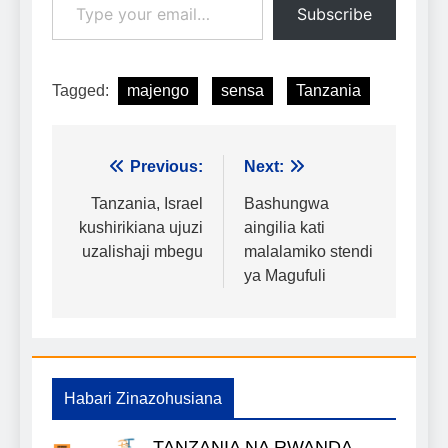
Subscribe
Tagged:
majengo
sensa
Tanzania
Urambazaji
Previous:
Next:
wa
Tanzania, Israel
Bashungwa
kushirikiana ujuzi
aingilia kati
chapisho
uzalishaji mbegu
malalamiko stendi
ya Magufuli
Habari Zinazohusiana
TANZANIA NA RWANDA