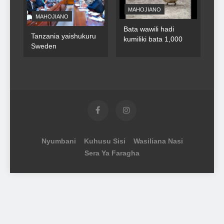
MAHOJIANO
MAHOJIANO
Bata wawili hadi
Tanzania yaishukuru
kumiliki bata 1,000
Sweden
Nyumbani
Kuhusu Sisi
Wasiliana Nasi
Sera Ya Faragha