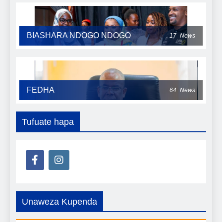
BIASHARA NDOGO NDOGO
17
News
FEDHA
64
News
Tufuate hapa
Unaweza Kupenda