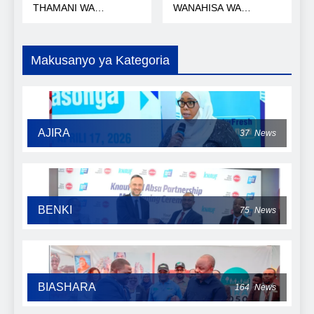
THAMANI WA
WANAHISA WA
KOROSHO
AFRICA50
Makusanyo ya Kategoria
AJIRA
37
News
BENKI
75
News
BIASHARA
164
News