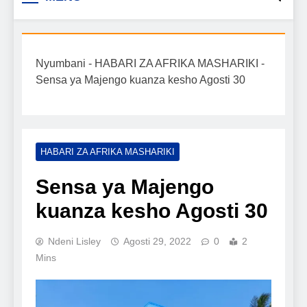
Biashara na Uchumi
taarifa mpya za biashara, uwekezaji, ajira,
kilimo, mitindo, na burudani kwa Kiswahili,
Tanzania
pamoja na mwongozo wa kufanikisha
Nyumbani
-
HABARI ZA AFRIKA MASHARIKI
-
mafanikio yako.
Sensa ya Majengo kuanza kesho Agosti 30
HABARI ZA AFRIKA MASHARIKI
Sensa ya Majengo
kuanza kesho Agosti 30
Ndeni Lisley
Agosti 29, 2022
0
2
Mins