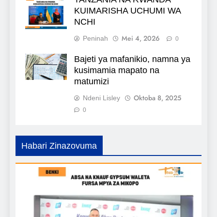
KUIMARISHA UCHUMI WA
NCHI
Mei 4, 2026
Peninah
0
Bajeti ya mafanikio, namna ya
kusimamia mapato na
matumizi
Oktoba 8, 2025
Ndeni Lisley
0
Habari Zinazovuma