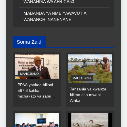
WANAHISA WA AFRICA50
MABANDA YA NMB YAWAVUTIA
WANANCHI NANENANE
Soma Zaidi
MAHOJIANO
MAHOJIANO
PPAA yaokoa bilioni
Tanzania ya kwanza
567.6 katika
kilimo cha mwani
michakato ya zabuni
Afrika
za umma