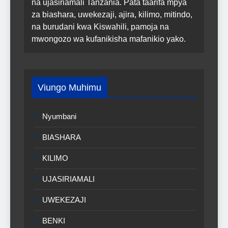
na ujasiriamali Tanzania. Pata taarifa mpya
za biashara, uwekezaji, ajira, kilimo, mitindo,
na burudani kwa Kiswahili, pamoja na
mwongozo wa kufanikisha mafanikio yako.
Viungo Muhimu
Nyumbani
BIASHARA
KILIMO
UJASIRIAMALI
UWEKEZAJI
BENKI