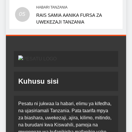
HABARI TANZANIA
05
RAIS SAMIA AANIKA FURSA ZA
UWEKEZAJI TANZANIA
Kuhusu sisi
Pesatu ni jukwaa la habari, elimu ya kifedha,
na ujasiriamali Tanzania. Pata taarifa mpya
za biashara, uwekezaji, ajira, kilimo, mitindo,
na burudani kwa Kiswahili, pamoja na
mwongozo wa kufanikisha mafanikio yako.