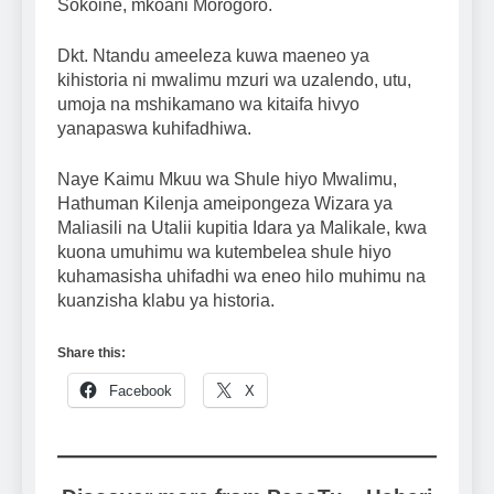
Sokoine, mkoani Morogoro.
Dkt. Ntandu ameeleza kuwa maeneo ya
kihistoria ni mwalimu mzuri wa uzalendo, utu,
umoja na mshikamano wa kitaifa hivyo
yanapaswa kuhifadhiwa.
Naye Kaimu Mkuu wa Shule hiyo Mwalimu,
Hathuman Kilenja ameipongeza Wizara ya
Maliasili na Utalii kupitia Idara ya Malikale, kwa
kuona umuhimu wa kutembelea shule hiyo
kuhamasisha uhifadhi wa eneo hilo muhimu na
kuanzisha klabu ya historia.
Share this:
Facebook
X