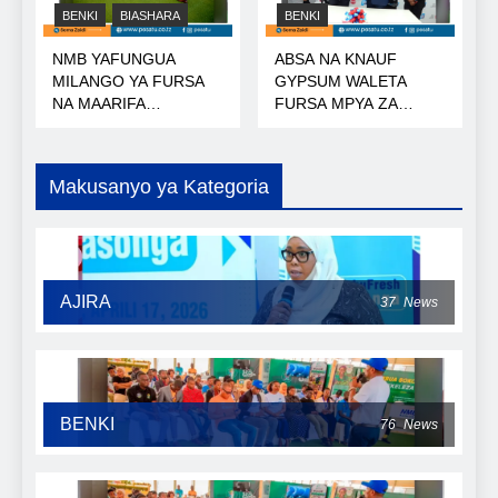
BENKI
BIASHARA
BENKI
NMB YAFUNGUA
ABSA NA KNAUF
MILANGO YA FURSA
GYPSUM WALETA
NA MAARIFA
FURSA MPYA ZA
NANENANE
MIKOPO
Makusanyo ya Kategoria
AJIRA
37
News
BENKI
76
News