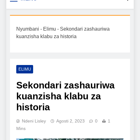
Biashara na Uchumi
taarifa mpya za biashara, uwekezaji, ajira,
kilimo, mitindo, na burudani kwa Kiswahili,
Tanzania
pamoja na mwongozo wa kufanikisha
Nyumbani
-
Elimu
-
Sekondari zashauriwa
mafanikio yako.
kuanzisha klabu za historia
ELIMU
Sekondari zashauriwa
kuanzisha klabu za
historia
Ndeni Lisley
Agosti 2, 2023
0
1
Mins