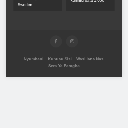
kumiliki bata 1,000
Sweden
Nyumbani
Kuhusu Sisi
Wasiliana Nasi
Sera Ya Faragha