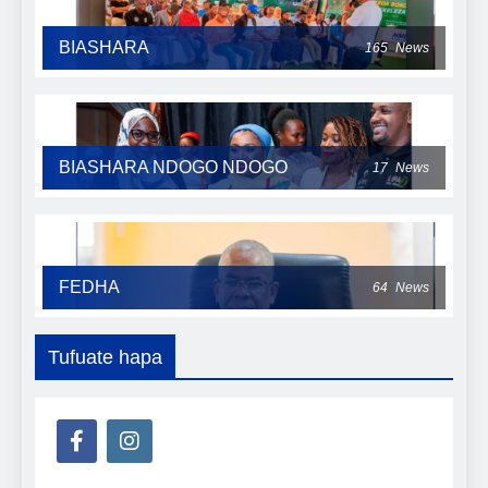
BIASHARA
165
News
BIASHARA NDOGO NDOGO
17
News
FEDHA
64
News
Tufuate hapa