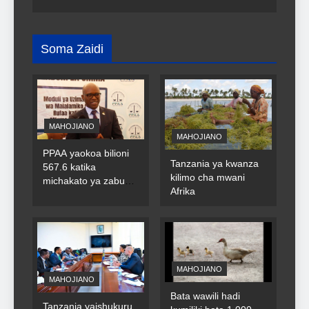
Soma Zaidi
MAHOJIANO
MAHOJIANO
PPAA yaokoa bilioni
Tanzania ya kwanza
567.6 katika
kilimo cha mwani
michakato ya zabuni
Afrika
za umma
MAHOJIANO
MAHOJIANO
Bata wawili hadi
Tanzania yaishukuru