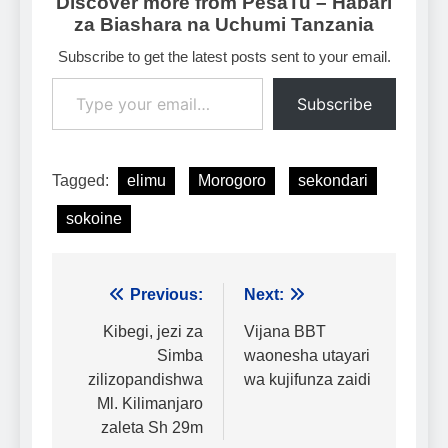
Discover more from PesaTu – Habari
za Biashara na Uchumi Tanzania
Subscribe to get the latest posts sent to your email.
Type your email…
Subscribe
Tagged:
elimu
Morogoro
sekondari
sokoine
Urambazaji
Previous:
Next:
wa
Kibegi, jezi za
Vijana BBT
Simba
waonesha utayari
chapisho
zilizopandishwa
wa kujifunza zaidi
Ml. Kilimanjaro
zaleta Sh 29m