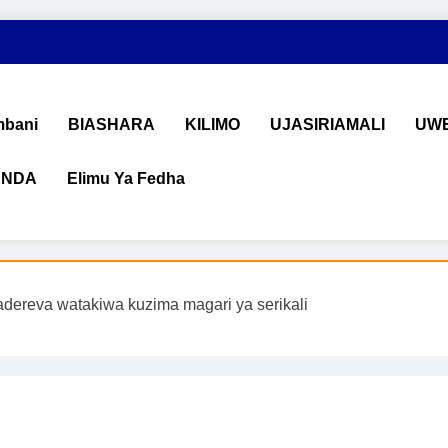
bani
BIASHARA
KILIMO
UJASIRIAMALI
UWE
ANDA
Elimu Ya Fedha
shara na Uchumi Tanzania
na ujasiriamali Tanzania. Pata taarifa mpya za biashara, uwekeza
dereva watakiwa kuzima magari ya serikali