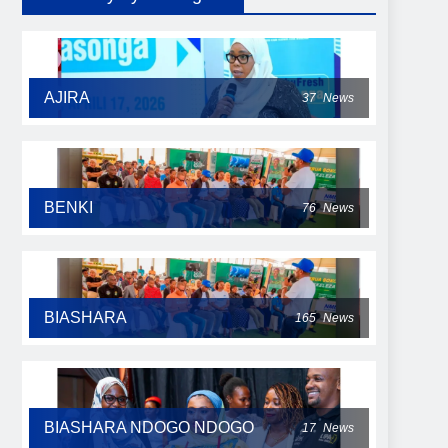
AJIRA
37
News
BENKI
76
News
BIASHARA
165
News
BIASHARA NDOGO NDOGO
17
News