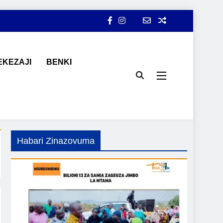
KEZAJI
BENKI
ji, ajira, kilimo, mitindo, na burudani kwa Kiswahili, pamoja na
Habari Zinazovuma