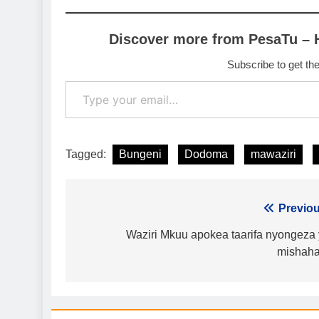
Discover more from PesaTu – 
Subscribe to get the
Type your email…
Tagged:
Bungeni
Dodoma
mawaziri
Urambazaji
Previou
wa
Waziri Mkuu apokea taarifa nyongeza
mishaha
chapisho