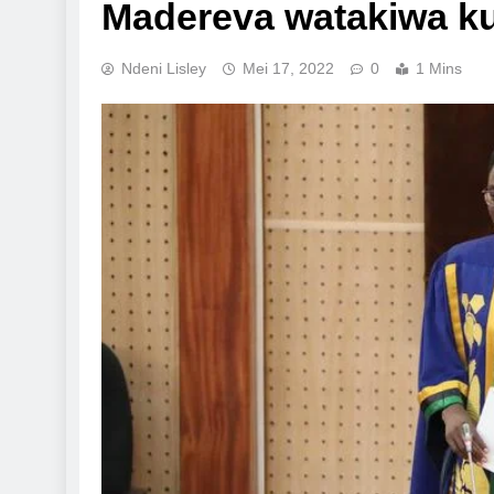
Madereva watakiwa ku
Ndeni Lisley
Mei 17, 2022
0
1 Mins