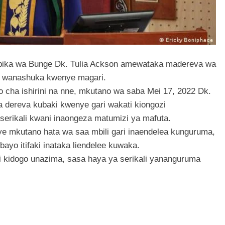
Spika wa Bunge Dk. Tulia Ackson amewataka madereva wa
da wanashuka kwenye magari.
o cha ishirini na nne, mkutano wa saba Mei 17, 2022 Dk.
dereva kubaki kwenye gari wakati kiongozi
erikali kwani inaongeza matumizi ya mafuta.
e mkutano hata wa saa mbili gari inaendelea kunguruma,
yo itifaki inataka liendelee kuwaka.
 kidogo unazima, sasa haya ya serikali yananguruma