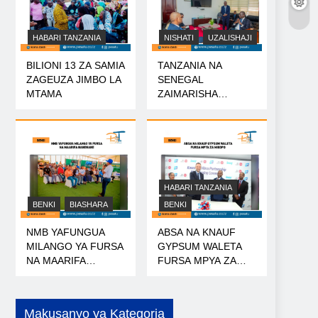
HABARI TANZANIA
NISHATI
UZALISHAJI
BILIONI 13 ZA SAMIA
TANZANIA NA
ZAGEUZA JIMBO LA
SENEGAL
MTAMA
ZAIMARISHA
USHIRIKIANO WA
NISHATI
HABARI TANZANIA
BENKI
BIASHARA
BENKI
NMB YAFUNGUA
ABSA NA KNAUF
MILANGO YA FURSA
GYPSUM WALETA
NA MAARIFA
FURSA MPYA ZA
NANENANE
MIKOPO
Makusanyo ya Kategoria