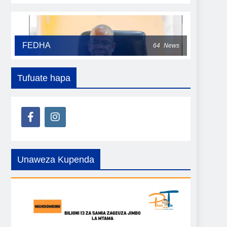
FEDHA
64
News
Tufuate hapa
Unaweza Kupenda