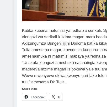
Katika
kubana matumizi ya fedha za serikali, 
viongozi wa serikali kuzima magari mara baa
Akizungumza Bungeni jijini Dodoma katika kika
Tulia amesema magari kuendelea kunguruma na 
ameshashuka ni matumizi mabaya ya fedha za s
“Unakuta kiongozi ameshuka na anaingia kweny
madereva mzime magari isipokuwa yale tuu amba
Wewe mwenyewe ukiwa kwenye gari lako foleni
tuu,” amesema Dk Tulia.
Share this:
Facebook
X